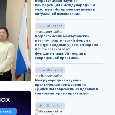
Всероссийская научная
конференция с международным
участием «Исторические имена в
актуальной психологии»
17 — 20 ноября
Москва, online
Всероссийский межвузовский
научно-практический форум с
международным участием «Время
Л.С. Выготского: от
фундаментальной теории к
современной практике»
17 — 20 ноября
Ижевск, online
Международная научно-
практическая конференция
«Дилеммы современных идеалов в
социокультурных практиках»
19 — 21 ноября
Москва, online