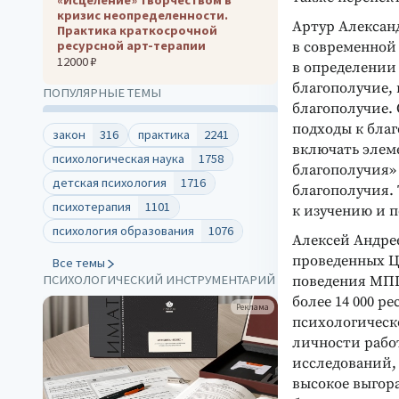
кризис неопределенности.
Артур Алексан
Практика краткосрочной
ресурсной арт-терапии
в современной
12000 ₽
в определении
благополучие, 
ПОПУЛЯРНЫЕ ТЕМЫ
благополучие.
подходы к бла
закон
316
практика
2241
включать элем
психологическая наука
1758
благополучия»
детская психология
1716
благополучия.
психотерапия
1101
к изучению и 
психология образования
1076
Алексей Андре
проведенных Ц
Все темы
ПСИХОЛОГИЧЕСКИЙ ИНСТРУМЕНТАРИЙ
поведения МПГУ
более 14 000 р
Реклама
психологическ
личности рабо
исследований,
высокое выгор