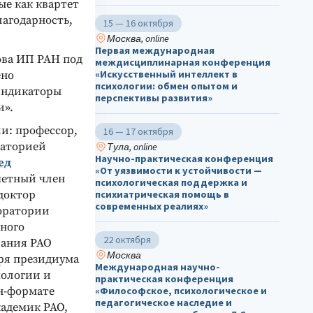
е как квартет
лагодарность,
15 — 16 октября
Москва, online
Первая международная
ова ИП РАН под
междисциплинарная конференция
«Искусственный интеллект в
ено
психологии: обмен опытом и
индикаторы
перспективы развития»
и».
и: профессор,
16 — 17 октября
раторией
Тула, online
Научно-практическая конференция
ед
«От уязвимости к устойчивости —
четный член
психологическая поддержка и
 доктор
психиатрическая помощь в
современных реалиях»
боратории
ного
22 октября
вания РАО
Москва
аря президиума
Международная научно-
хологии и
практическая конференция
йн-формате
«Философское, психологическое и
педагогическое наследие и
кадемик РАО,