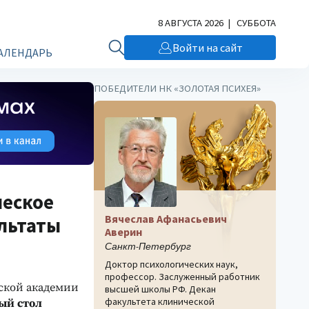
8 АВГУСТА 2026 | СУББОТА
Войти на сайт
АЛЕНДАРЬ
ПОБЕДИТЕЛИ НК «ЗОЛОТАЯ ПСИХЕЯ»
ческое
Вячеслав Афанасьевич
ультаты
Аверин
Санкт-Петербург
Доктор психологических наук,
профессор. Заслуженный работник
йской академии
высшей школы РФ. Декан
факультета клинической
ый стол