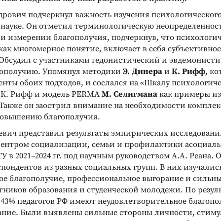
дрович подчеркнул важность изучения психологическог
 науке. Он отметил терминологическую неопределеннос
 и измерении благополучия, подчеркнув, что психологи
как многомерное понятие, включает в себя субъективно
 Обсудил с участниками гедонистический и эвдемонист
гополучию. Упомянул методики
Э. Динера
и
К. Рифф
, к
енты обоих подходов, и сослался на «Шкалу психологиче
 К. Рифф и модель PERMA
М. Селигмана
как примеры и
 Также он заострил внимание на необходимости комплек
повышению благополучия.
евич представил результаты эмпирических исследовани
ентром социализации, семьи и профилактики асоциаль
 в 2021–2024 гг. под научным руководством А.А. Реана.
еспондентов из разных социальных групп. В них изучалис
Реклама
Реклама
ое благополучие, профессиональное выгорание и сильн
тников образования и студенческой молодежи. По резул
 43% педагогов РФ имеют неудовлетворительное благопо
ание. Были выявлены сильные стороны личности, сти