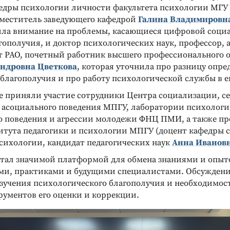
едры психологии личности факультета психологии МГУ 
аместитель заведующего кафедрой
Галина Владимировна
ила внимание на проблемы, касающиеся цифровой соци
ополучия, и доктор психологических наук, профессор, 
т РАО, почетный работник высшего профессионального 
андровна Цветкова
, которая уточнила про разницу опре
благополучия и про работу психологической службы в ег
ле приняли участие сотрудники Центра социализации, с
асоциального поведения МПГУ, лаборатории психолог
о поведения и агрессии молодежи ФНЦ ПМИ, а также пр
итута педагогики и психологии МПГУ (доцент кафедры 
психологии, кандидат педагогических наук
Анна Иванов
стал значимой платформой для обмена знаниями и опы
ми, практиками и будущими специалистами. Обсуждени
изучения психологического благополучия и необходимос
рументов его оценки и коррекции.