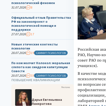
психологический феномен
31.07.2026
8
Официальный отзыв Правительства
РФ на законопроект о
психологической помощи и
поддержке
27.07.2026
17
Новые этические контексты
психологии
Российская ак
28.07.2026
19
САММИТ ПСИХОЛОГОВ
РАО, Научно-к
совет РАО по 
По ком молчит Колокол: моральная
учащихся).
слепота как синдром капитуляции
Совести
В качестве мод
20.07.2026
33
САММИТ ПСИХОЛОГОВ
психологическ
ПОВЫШЕНИЕ КВАЛИФИКАЦИИ
по вопросам се
Реклама
профилактики 
социализации,
Дарья Евгеньевна
лабораторией 
Панкратова