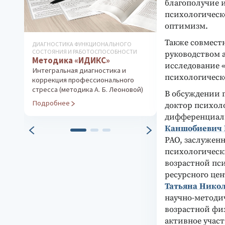
благополучие 
психологическ
оптимизм.
Также совмест
ДИАГНОСТИКА ФУНКЦИОНАЛЬНОГО
ДИАГНОСТИКА ИН
СОСТОЯНИЯ И РАБОТОСПОСОБНОСТИ
ТВОРЧЕСКИХ СПО
руководством 
Методика «ИДИКС»
Рисуночный 
исследование 
Интегральная диагностика и
Диагностика ко
психологическ
коррекция профессионального
эмоциональной
стресса (методика А. Б. Леоновой)
В обсуждении 
Подробнее
Подробнее
доктор психоло
дифференциал
Каншобиевич 
РАО, заслужен
психологическ
возрастной пс
ресурсного це
Татьяна Нико
научно-методи
возрастной ф
активное участ