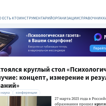
О ЕСТЬ КТО
ИНСТРУМЕНТАРИЙ
ОРГАНИЗАЦИИ
СПРАВОЧНИК
К
стоялся круглый стол «Психологи
учие: концепт, измерение и рез
ваний»
 наука
конференции
27 марта 2025 года в Росси
образования прошел
кругл