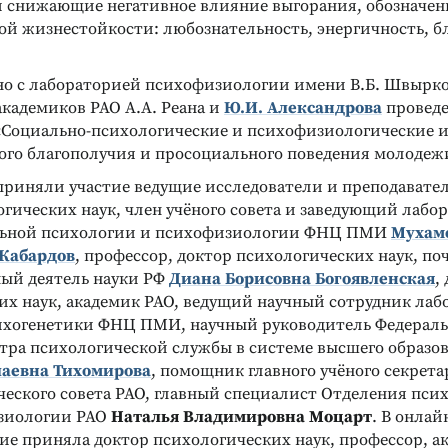
и снижающие негативное влияние выгорания, обозначены
ой жизнестойкости: любознательность, энергичность, б
но с лабораторией психофизиологии имени В.Б. Швырк
ТЕЛЛЕКТУАЛЬНЫХ И
ДИАГНОСТИКА ОСОБЕННОСТЕЙ
СОБНОСТЕЙ
ЛИЧНОСТИ
академиков РАО А.А. Реана и
Ю.И. Александрова
провед
тест Силвер
Тест Сонди
«Социально-психологические и психофизиологические 
гнитивной и
Глубинная диагностика личности
ого благополучия и просоциального поведения молодеж
 сфер личности
(латентные психические
отклонения)
приняли участие ведущие исследователи и преподавател
Подробнее
гических наук, член учёного совета и заведующий лабо
ьной психологии и психофизиологии ФНЦ ПМИ
Мухам
Кабардов
, профессор, доктор психологических наук, по
ный деятель науки РФ
Диана Борисовна Богоявленская
,
их наук, академик РАО, ведущий научный сотрудник ла
ихогенетики ФНЦ ПМИ, научный руководитель Федераль
нтра психологической службы в системе высшего образо
лаевна Тихомирова
, помощник главного учёного секрет
ческого совета РАО, главный специалист Отделения пси
изиологии РАО
Наталья Владимировна Моцарт
. В онла
ие приняла доктор психологических наук, профессор, а