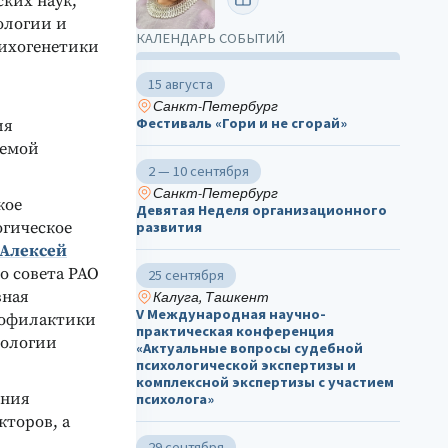
ких наук,
ологии и
КАЛЕНДАРЬ СОБЫТИЙ
сихогенетики
15 августа
Санкт-Петербург
Фестиваль «Гори и не сгорай»
ия
уемой
2 — 10 сентября
Санкт-Петербург
кое
Девятая Неделя организационного
огическое
развития
Алексей
о совета РАО
25 сентября
вная
Калуга, Ташкент
V Международная научно-
рофилактики
практическая конференция
хологии
«Актуальные вопросы судебной
психологической экспертизы и
комплексной экспертизы с участием
ения
психолога»
кторов, а
29 сентября