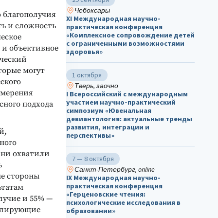
Чебоксары
о благополучия
ХΙ Международная научно-
ть и сложность
практическая конференция
«Комплексное сопровождение детей
ческое
с ограниченными возможностями
е и объективное
здоровья»
ический
оторые могут
1 октября
ского
Тверь, заочно
змерения
I Всероссийский с международным
участием научно-практический
сного подхода
симпозиум «Ювенальная
девиантология: актуальные тренды
развития, интеграции и
й,
перспективы»
ного
 Они охватили
7 — 8 октября
ь
Санкт-Петербург, online
ые стороны
IX Международная научно-
практическая конференция
ьтатам
«Герценовские чтения:
лучие и 55% —
психологические исследования в
мулирующие
образовании»