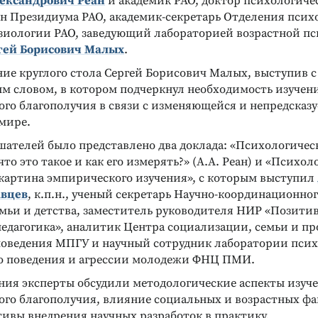
ександрович Реан
и академик РАО, доктор психологичес
ен Президиума РАО, академик-секретарь Отделения псих
зиологии РАО, заведующий лабораторией возрастной п
гей Борисович Малых
.
ние круглого стола Сергей Борисович Малых, выступив с
м словом, в котором подчеркнул необходимость изучен
ого благополучия в связи с изменяющейся и непредсказ
 мире.
ателей было представлено два доклада: «Психологичес
что это такое и как его измерять?» (А.А. Реан) и «Психол
 картина эмпирического изучения», с которым выступил
авцев
, к.п.н., ученый секретарь Научно-координационног
емьи и детства, заместитель руководителя НИР «Позити
педагогика», аналитик Центра социализации, семьи и п
поведения МПГУ и научный сотрудник лаборатории пси
о поведения и агрессии молодежи ФНЦ ПМИ.
ения эксперты обсудили методологические аспекты изуч
ого благополучия, влияние социальных и возрастных фа
тивы внедрения научных разработок в практику.