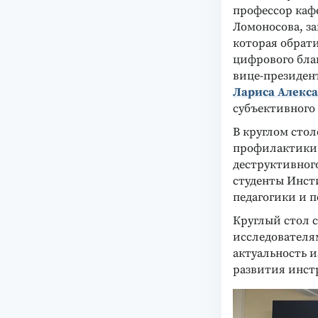
профессор каф
Ломоносова, з
которая обрат
цифрового благ
вице-президен
Лариса Алекс
субъективного 
В круглом сто
профилактики 
деструктивног
студенты Инст
педагогики и 
Круглый стол 
исследователя
актуальность 
развития инст