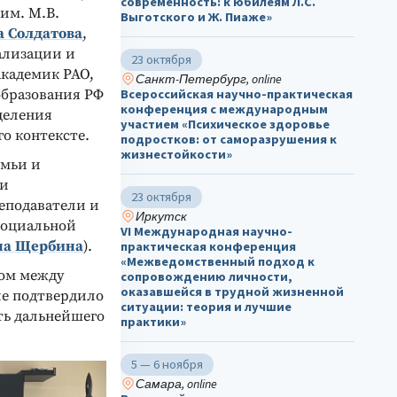
современность: к юбилеям Л.С.
им. М.В.
Выготского и Ж. Пиаже»
 Солдатова
,
ализации и
23 октября
академик РАО,
Санкт-Петербург, online
образования РФ
Всероссийская научно-практическая
конференция с международным
деления
участием «Психическое здоровье
о контексте.
подростков: от саморазрушения к
жизнестойкости»
емьи и
ии
23 октября
еподаватели и
Иркутск
социальной
VI Международная научно-
на Щербина
).
практическая конференция
«Межведомственный подход к
том между
сопровождению личности,
оказавшейся в трудной жизненной
е подтвердило
ситуации: теория и лучшие
ть дальнейшего
практики»
5 — 6 ноября
Самара, online