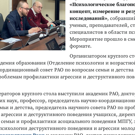
«Психологическое благоп
концепт, измерение и рез
исследований»
, собравши
ученых, преподавателей, с
специалистов в области п
Мероприятие прошло в с
формате.
Организатором круглого с
адемия образования (Отделение психологии и возрастн
оординационный совет РАО по вопросам семьи и детства
проблемам профилактики агрессии и деструктивного по
ераторов круглого стола выступили академик РАО, докто
их наук, профессор, председатель научно-координационн
мьи и детства, председатель научного совета РАО по пр
агрессии и деструктивного поведения учащихся, дирек
 семьи и профилактики асоциального поведения МПГУ,
психологии деструктивного поведения и агрессии мол