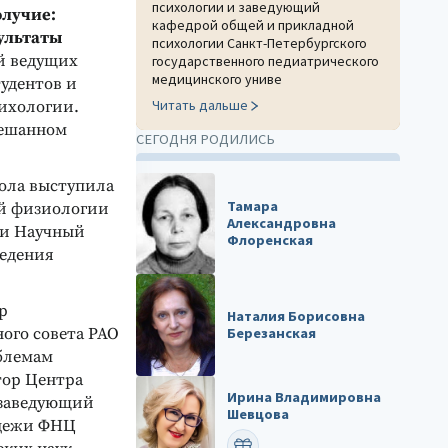
психологии и заведующий
олучие:
кафедрой общей и прикладной
ультаты
психологии Санкт-Петербургского
й ведущих
государственного педиатрического
медицинского униве
тудентов и
Читать дальше
сихологии.
мешанном
СЕГОДНЯ РОДИЛИСЬ
тола выступила
Тамара
ой физиологии
Александровна
 и Научный
Флоренская
ведения
р
Наталия Борисовна
ого совета РАО
Березанская
облемам
тор Центра
Ирина Владимировна
 заведующий
Шевцова
одежи ФНЦ
ПОЗДРАВИТЬ