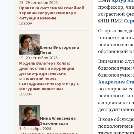
ПМИ
Артур Ал
28–29 сентября 2026
профессор, чл
Практика системной семейной
терапии супружеских пар в
возрастной фи
ситуации измены
ФНЦ ПМИ
Сер
10800 ₽
Открыл заседа
приветственны
психологическ
Елена Викторовна
обстановкой в
Петш
19–20 сентября 2026
Вниманию слуш
Модель Вальтера Холла:
благополучие: 
диагностика и коррекция
детско-родительских
благополучие:
отношений через
Андреевич Ст
психодраматическую игру с
по вопросам с
фигурами животных
10800 ₽
психология и 
асоциального 
деструктивног
Инна Алексеевна
В ходе обсужд
Зезюлинская
психологическ
3–9 октября 2026
также перспек
«Исцеление» творчеством в