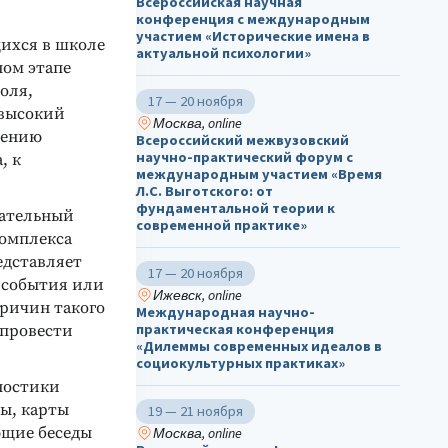
Всероссийская научная
конференция с международным
участием «Исторические имена в
ихся в школе
актуальной психологии»
ном этапе
оля,
17 — 20 ноября
 высокий
Москва, online
лению
Всероссийский межвузовский
научно-практический форум с
, к
международным участием «Время
Л.С. Выготского: от
фундаментальной теории к
вательный
современной практике»
комплекса
едставляет
17 — 20 ноября
 события или
Ижевск, online
причин такого
Международная научно-
практическая конференция
 провести
«Дилеммы современных идеалов в
социокультурных практиках»
ностики
ы, карты
19 — 21 ноября
ющие беседы
Москва, online