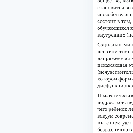
общество, вклю
становится во
способствующи
состоит в том,
обучающихся х
внутренних (п
Социальными п
психики темп
напряженность
искажающая э
(нечувствитель
котором форми
дисфункционал
Педагогически
подростков: пе
чего ребенок 
вакуум соврем
интеллектуаль
безразличию в