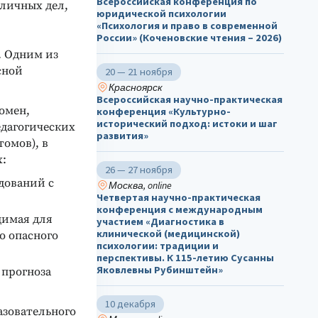
Всероссийская конференция по
 личных дел,
юридической психологии
«Психология и право в современной
России» (Коченовские чтения – 2026)
. Одним из
сной
20 — 21 ноября
Красноярск
Всероссийская научно-практическая
омен,
конференция «Культурно-
исторический подход: истоки и шаг
дагогических
развития»
омов), в
х:
26 — 27 ноября
дований с
Москва, online
Четвертая научно-практическая
конференция с международным
димая для
участием «Диагностика в
клинической (медицинской)
о опасного
психологии: традиции и
перспективы. К 115-летию Сусанны
Яковлевны Рубинштейн»
 прогноза
10 декабря
азовательного