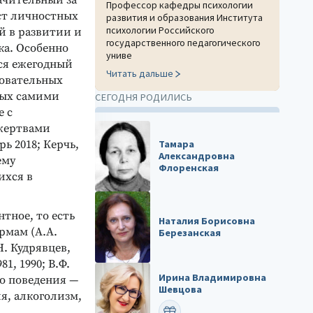
ачительный за
Профессор кафедры психологии
ст личностных
развития и образования Института
психологии Российского
й в развитии и
государственного педагогического
ка. Особенно
униве
ся ежегодный
Читать дальше
зовательных
мых самими
СЕГОДНЯ РОДИЛИСЬ
е с
 жертвами
ь 2018; Керчь,
Тамара
Александровна
ему
Флоренская
ихся в
тное, то есть
Наталия Борисовна
рмам (А.А.
Березанская
.Н. Кудрявцев,
81, 1990; В.Ф.
Ирина Владимировна
го поведения —
Шевцова
я, алкоголизм,
ПОЗДРАВИТЬ