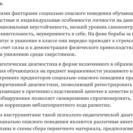
в.
ими факторами социально опасного поведения обучающ
астные и индивидуальные особенности личности на дан
моциональная неустойчивость, низкий уровень самоконтр
мнительность, неуверенность в себе. На фоне борьбы за
атус и уважение в классе они нередко приводят к стрем
 счет силы и к демонстрации физического превосходства
и унижению среди сверстников.
агогическая диагностика в форме включенного в образо
ния обучающихся на предмет выраженности указанного 
тренних предикторов социально опасного поведения пр
 причинной диагностики, позволяющей регистрировать
тупающие в причинно-следственной цепочке в качестве 
 обнаружение позволяет своевременно спрогнозировать,
и коррекцию неблагоприятного хода развития.
 инструментами такой психолого-педагогической диаг
оциально опасного поведения являются различные анкет
ланы и схемы сбора первичного материала, предполага