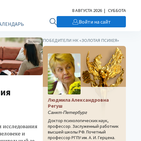
8 АВГУСТА 2026 | СУББОТА
Войти на сайт
АЛЕНДАРЬ
ПОБЕДИТЕЛИ НК «ЗОЛОТАЯ ПСИХЕЯ»
Реклама
ния
Людмила Александровна
Регуш
Санкт-Петербург
Доктор психологических наук,
и исследования
профессор. Заслуженный работник
высшей школы РФ. Почетный
человеке и
профессор РГПУ им. А. И. Герцена.