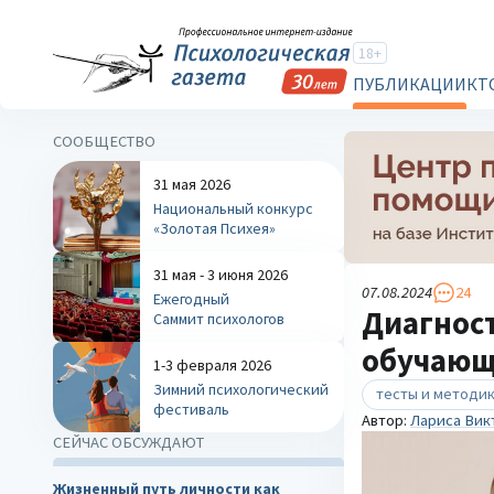
18+
ПУБЛИКАЦИИ
КТ
СООБЩЕСТВО
31 мая 2026
Национальный конкурс
«Золотая Психея»
31 мая - 3 июня 2026
07.08.2024
24
Ежегодный
Диагнос
Саммит психологов
обучающ
1-3 февраля 2026
Зимний психологический
тесты и методи
фестиваль
Автор:
Лариса Вик
СЕЙЧАС ОБСУЖДАЮТ
Жизненный путь личности как