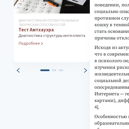
поведении, пол
социально опас
противном случ
ДИАГНОСТИКА ИНТЕЛЛЕКТУАЛЬНЫХ И
ДИАГНОСТИКА ИН
кошку в темно
ТВОРЧЕСКИХ СПОСОБНОСТЕЙ
ТВОРЧЕСКИХ СПО
Тест Амтхауэра
Интеллектуа
стать основани
Кеттелла
Диагностика структуры интеллекта
причины откло
Измерение уро
Подробнее
интеллекта и п
Исходя из акту
что в совреме
Подробнее
в психолого-пе
изучения риск
жизнедеятельн
социальной де
опосредованны
Интернета — г
картами), дифф
4].
Особенностью 
образовательн