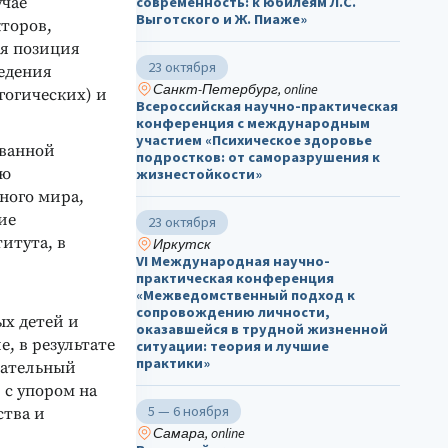
учае
современность: к юбилеям Л.С.
Выготского и Ж. Пиаже»
торов,
я позиция
23 октября
ведения
Санкт-Петербург, online
гогических) и
Всероссийская научно-практическая
конференция с международным
участием «Психическое здоровье
ованной
подростков: от саморазрушения к
ую
жизнестойкости»
ного мира,
ие
23 октября
итута, в
Иркутск
VI Международная научно-
практическая конференция
«Межведомственный подход к
сопровождению личности,
ых детей и
оказавшейся в трудной жизненной
, в результате
ситуации: теория и лучшие
практики»
тательный
 с упором на
5 — 6 ноября
ства и
Самара, online