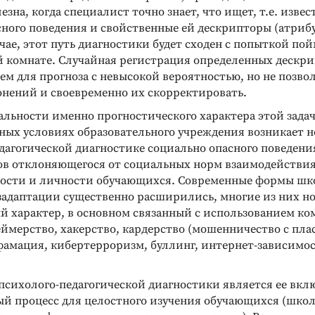
езна, когда специалист точно знает, что ищет, т.е. изве
ного поведения и свойственные ей дескрипторы (атрибу
ае, этот путь диагностики будет сходен с попыткой по
ТЕЛЛЕКТУАЛЬНЫХ И
ДИАГНОСТИКА ИНТЕЛЛЕКТУАЛЬНЫХ И
й комнате. Случайная регистрация определенных дескр
СОБНОСТЕЙ
ТВОРЧЕСКИХ СПОСОБНОСТЕЙ
льный тест
Тест Торренса
ем для прогноза с невысокой вероятностью, но не позво
Диагностика креативных
нений и своевременно их скорректировать.
способностей и творческого
вня невербального
потенциала личности
рогноз обучаемости
альности именно прогностического характера этой задач
нных условиях образовательного учреждения возникает 
Подробнее
дагогической диагностике социально опасного поведени
ов отклоняющегося от социальных норм взаимодействи
ости и личности обучающихся. Современные формы шк
задаптации существенно расширились, многие из них н
й характер, в основном связанный с использованием ко
еймерство, хакерство, кардерство (мошенничество с пл
амация, кибертерроризм, буллинг, интернет-зависимост
психолого-педагогической диагностики является ее вкл
ый процесс для целостного изучения обучающихся (школ