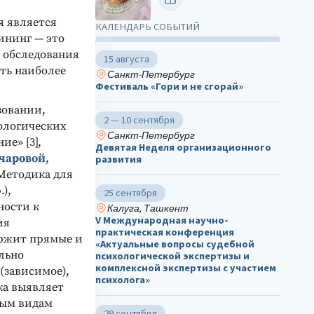
 является
КАЛЕНДАРЬ СОБЫТИЙ
рининг — это
 обследования
15 августа
ть наиболее
Санкт-Петербург
Фестиваль «Гори и не сгорай»
зовании,
2 — 10 сентября
ологических
Санкт-Петербург
е» [3],
Девятая Неделя организационного
вчаровой
,
развития
«Методика для
.),
25 сентября
ности к
Калуга, Ташкент
V Международная научно-
ия
практическая конференция
ержит прямые и
«Актуальные вопросы судебной
льно
психологической экспертизы и
комплексной экспертизы с участием
(зависимое),
психолога»
ка выявляет
ным видам
29 сентября