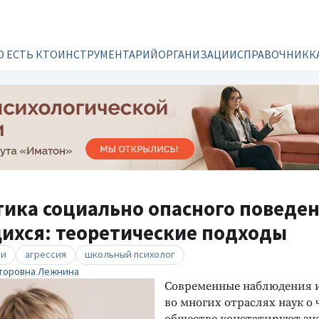
О ЕСТЬ КТО
ИНСТРУМЕНТАРИЙ
ОРГАНИЗАЦИИ
СПРАВОЧНИК
К
тика социально опасного поведе
ихся: теоретические подходы
ки
агрессия
школьный психолог
торовна Лежнина
Современные наблюдения 
во многих отраслях наук о 