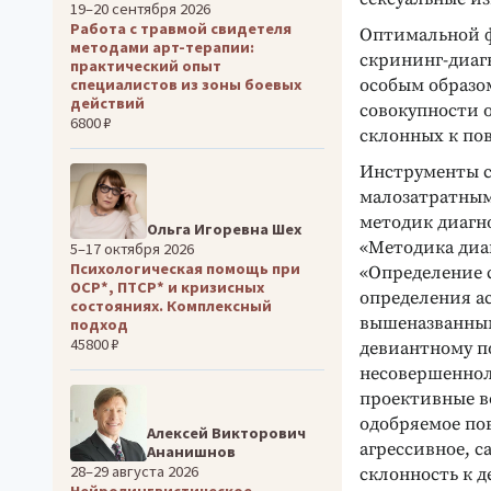
19–20 сентября 2026
Работа с травмой свидетеля
Оптимальной ф
методами арт-терапии:
скрининг-диагн
практический опыт
специалистов из зоны боевых
особым образо
действий
совокупности 
6800 ₽
склонных к по
Инструменты с
малозатратным
методик диагн
Ольга Игоревна Шех
«Методика диа
5–17 октября 2026
Психологическая помощь при
«Определение 
ОСР*, ПТСР* и кризисных
определения а
состояниях. Комплексный
вышеназванным 
подход
45800 ₽
девиантному п
несовершеннол
проективные в
одобряемое пов
Алексей Викторович
агрессивное, 
Ананишнов
28–29 августа 2026
склонность к 
Нейролингвистическое