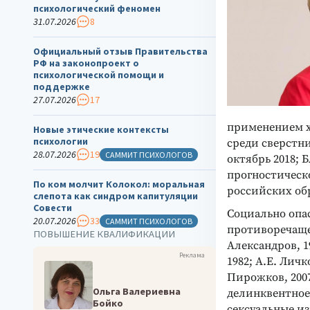
психологический феномен
31.07.2026
8
Официальный отзыв Правительства
РФ на законопроект о
психологической помощи и
поддержке
27.07.2026
17
применением хо
Новые этические контексты
психологии
среди сверстни
28.07.2026
19
САММИТ ПСИХОЛОГОВ
октябрь 2018; 
прогностическ
По ком молчит Колокол: моральная
российских об
слепота как синдром капитуляции
Совести
Социально опас
20.07.2026
33
САММИТ ПСИХОЛОГОВ
противоречаще
ПОВЫШЕНИЕ КВАЛИФИКАЦИИ
Александров, 19
Реклама
1982; А.Е. Личк
Пирожков, 2007
Ольга Валериевна
делинквентное
Бойко
сексуальные из