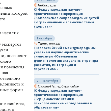
,
Чебоксары
ссовых
ХΙ Международная научно-
шении которой
практическая конференция
«Комплексное сопровождение детей
ого
с ограниченными возможностями
здоровья»
в насилия
1 октября
Тверь, заочно
у экспертов
I Всероссийский с международным
учаи
участием научно-практический
ни, позволяет
симпозиум «Ювенальная
девиантология: актуальные тренды
асного
развития, интеграции и
ся поведения
перспективы»
нная
бственного
7 — 8 октября
склонность к
Санкт-Петербург, online
ичные формы
IX Международная научно-
практическая конференция
«Герценовские чтения:
психологические исследования в
ие свойства,
образовании»
ениям в