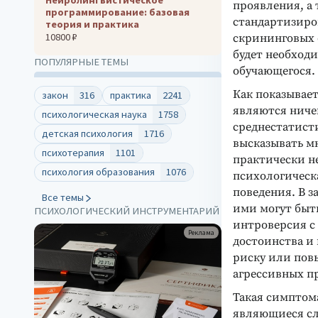
проявления, а 
программирование: базовая
стандартизиров
теория и практика
10800 ₽
скрининговых 
будет необход
ПОПУЛЯРНЫЕ ТЕМЫ
обучающегося.
Как показывае
закон
316
практика
2241
являются ниче
психологическая наука
1758
среднестатисти
детская психология
1716
высказывать мн
психотерапия
1101
практически не
психология образования
1076
психологическ
поведения. В 
Все темы
ими могут быт
ПСИХОЛОГИЧЕСКИЙ ИНСТРУМЕНТАРИЙ
интроверсия с
Реклама
достоинства и
риску или пов
агрессивных пр
Такая симптом
являющиеся сл