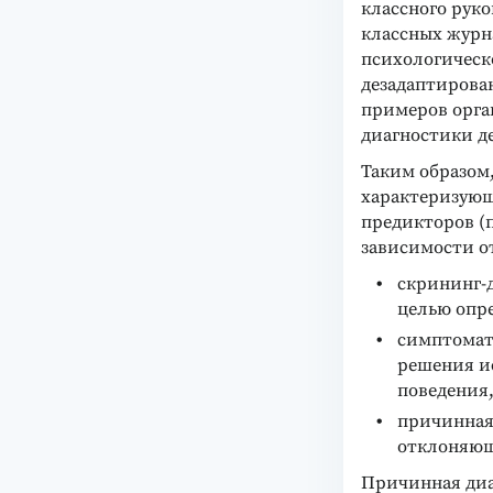
классного руко
классных журн
психологическ
дезадаптирован
примеров орга
диагностики де
Таким образом
характеризующ
предикторов (
зависимости о
скрининг-
целью опре
симптомати
решения ис
поведения,
причинная 
отклоняющ
Причинная диа