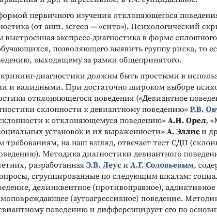
ормой первичного изучения отклоняющегося поведения
остика (от англ. screen — «сито»). Психологический ск
м выстроенная экспресс-диагностика в форме сплошного
обучающихся, позволяющего выявить группу риска, то ес
ведению, выходящему за рамки общепринятого.
крининг-диагностики должны быть простыми в исполь
и и валидными. При достаточно широком выборе псих
остики отклоняющегося поведения («Девиантное поведени
гностики склонности к девиантному поведению»
Р.В. О
склонности к отклоняющемуся поведению»
А.Н. Орел
, 
социальных установок и их выраженности»
А. Эллис
и др
требованиям, на наш взгляд, отвечает тест СДП (склон
оведению). Методика диагностики девиантного поведен
етних, разработанная
Э.В. Леус
и
А.Г. Соловьевым
, сод
опросы, сгруппированные по следующим шкалам: социа
едение, делинквентное (противоправное), аддиктивное 
самоповреждающее (аутоагрессивное) поведение. Методи
девиантному поведению и дифференцирует его по основ