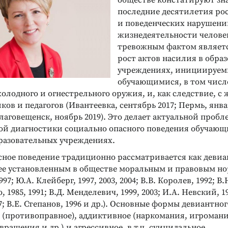
обществе констатируют зн
последние десятилетия ро
и поведенческих нарушени
жизнедеятельности челове
тревожным фактом являет
рост актов насилия в обра
учреждениях, инициируе
обучающимися, в том числ
лодного и огнестрельного оружия, и, как следствие, с
ков и педагогов (Ивантеевка, сентябрь 2017; Пермь, январ
Благовещенск, ноябрь 2019). Это делает актуальной пробл
ой диагностики социально опасного поведения обучающ
разовательных учреждениях.
ное поведение традиционно рассматривается как девиан
е установленным в обществе моральным и правовым но
97; Ю.А. Клейберг, 1997, 2003, 2004; В.В. Королев, 1992; В
о, 1985, 1991; В.Д. Менделевич, 1999, 2003; И.А. Невский, 19
; В.Е. Степанов, 1996 и др.). Основные формы девиантно
 (противоправное), аддиктивное (наркомания, игромани
вращения и др.) и агрессивное, в т.ч. суицидальное.