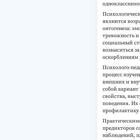
однокласснико
Психологическ
являются возр
онтогенеза: э
тревожность и 
социальный ст
возвыситься за
оскорблениям 
Психолого-пед
процесс изуче
внешних и вну
собой вариант
свойства, выс
поведения. Их
профилактику 
Практическими
предикторов с
наблюдений, п