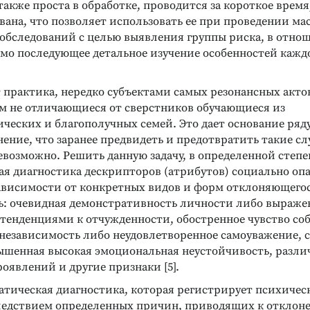
также проста в обработке, проводится за короткое время
ана, что позволяет использовать ее при проведении ма
обследований с целью выявления группы риска, в отно
имо последующее детальное изучение особенностей кажд
т практика, нередко субъектами самых резонансных акто
м не отличающиеся от сверстников обучающиеся из
ческих и благополучных семей. Это дает основание ряд
ение, что заранее предвидеть и предотвратить такие сл
возможно. Решить данную задачу, в определенной степе
ая диагностика дескрипторов (атрибутов) социально оп
зависимости от конкретных видов и форм отклоняющего
ь: очевидная демонстративность личности либо выраже
 тенденциями к отчужденности, обостренное чувство со
Реклама
Реклама
 независимость либо неудовлетворенное самоуважение, 
ышенная высокая эмоциональная неустойчивость, разл
оявлений и другие признаки [5].
атическая диагностика, которая регистрирует психическ
едствием определенных причин, приводящих к отклон