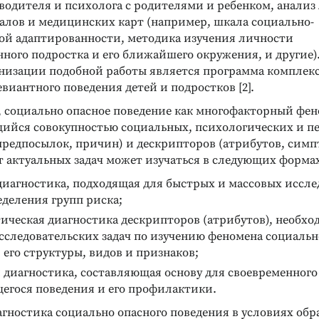
водителя и психолога с родителями и ребенком, анализ
алов и медицинских карт (например, шкала социально-
ой адаптированности, методика изучения личности
ного подростка и его ближайшего окружения, и другие)
низации подобной работы является программа комплек
виантного поведения детей и подростков [2].
, социально опасное поведение как многофакторный фен
ийся совокупностью социальных, психологических и пе
предпосылок, причин) и дескрипторов (атрибутов, симпт
т актуальных задач может изучаться в следующих форма
диагностика, подходящая для быстрых и массовых иссле
деления групп риска;
ческая диагностика дескрипторов (атрибутов), необхо
следовательских задач по изучению феномена социальн
 его структуры, видов и признаков;
диагностика, составляющая основу для своевременного
егося поведения и его профилактики.
гностика социально опасного поведения в условиях обр