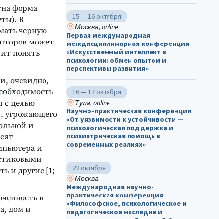
стна форма
15 — 16 октября
ты). В
Москва, online
ймать черную
Первая международная
ипторов может
междисциплинарная конференция
«Искусственный интеллект в
лит понять
психологии: обмен опытом и
перспективы развития»
и, очевидно,
необходимость
16 — 17 октября
я с целью
Тула, online
Научно-практическая конференция
я, угрожающего
«От уязвимости к устойчивости —
ольной и
психологическая поддержка и
психиатрическая помощь в
осят
современных реалиях»
мпьютера и
астиковыми
22 октября
ь и другие [1;
Москва
Международная научно-
практическая конференция
юченность в
«Философское, психологическое и
а, дом и
педагогическое наследие и