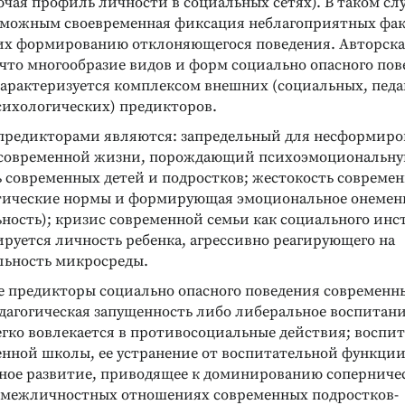
чая профиль личности в социальных сетях). В таком сл
зможным своевременная фиксация неблагоприятных фак
х формированию отклоняющегося поведения. Авторска
 что многообразие видов и форм социально опасного по
арактеризуется комплексом внешних (социальных, педа
сихологических) предикторов.
редикторами являются: запредельный для несформир
 современной жизни, порождающий психоэмоциональн
 современных детей и подростков; жестокость современ
тические нормы и формирующая эмоциональное онемен
ность); кризис современной семьи как социального инст
руется личность ребенка, агрессивно реагирующего на
ьность микросреды.
е предикторы социально опасного поведения современн
дагогическая запущенность либо либеральное воспитание
легко вовлекается в противосоциальные действия; воспи
енной школы, ее устранение от воспитательной функции
ное развитие, приводящее к доминированию соперниче
 межличностных отношениях современных подростков-