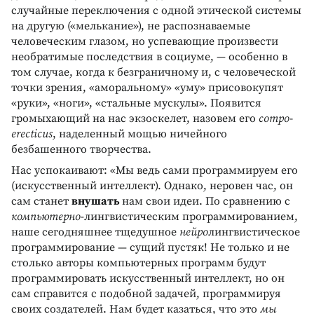
случайные переключения с одной этической системы
на другую («мелькание»), не распознаваемые
человеческим глазом, но успевающие произвести
необратимые последствия в социуме, — особенно в
том случае, когда к безграничному и, с человеческой
точки зрения, «аморальному» «уму» присовокупят
«руки», «ноги», «стальные мускулы». Появится
громыхающий на нас экзоскелет, назовем его
сompo-
erecticus
, наделенный мощью ничейного
безбашенного творчества.
Нас успокаивают: «Мы ведь сами программируем его
(искусственный интеллект). Однако, неровен час, он
сам станет
внушать
нам свои идеи. По сравнению с
компьютерно
-лингвистическим программированием,
наше сегодняшнее тщедушное
нейро
лингвистическое
программирование — сущий пустяк! Не только и не
столько авторы компьютерных программ будут
программировать искусственный интеллект, но он
сам справится с подобной задачей, программируя
своих создателей. Нам будет казаться, что это
мы