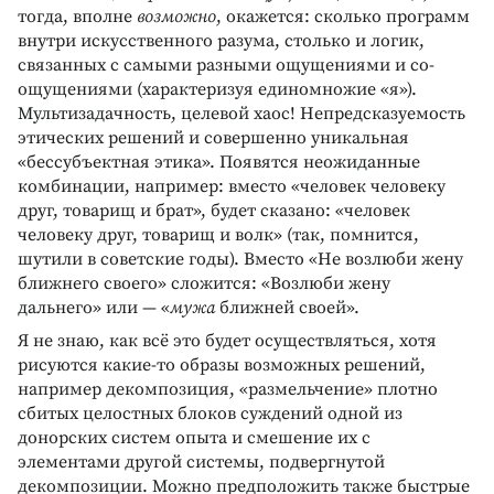
тогда, вполне
возможно
, окажется: сколько программ
внутри искусственного разума, столько и логик,
связанных с самыми разными ощущениями и со-
ощущениями (характеризуя единомножие «я»).
Мультизадачность, целевой хаос! Непредсказуемость
этических решений и совершенно уникальная
«бессубъектная этика». Появятся неожиданные
комбинации, например: вместо «человек человеку
друг, товарищ и брат», будет сказано: «человек
человеку друг, товарищ и волк» (так, помнится,
шутили в советские годы). Вместо «Не возлюби жену
ближнего своего» сложится: «Возлюби жену
дальнего» или — «
мужа
ближней своей».
Я не знаю, как всё это будет осуществляться, хотя
рисуются какие-то образы возможных решений,
например декомпозиция, «размельчение» плотно
сбитых целостных блоков суждений одной из
донорских систем опыта и смешение их с
элементами другой системы, подвергнутой
декомпозиции. Можно предположить также быстрые