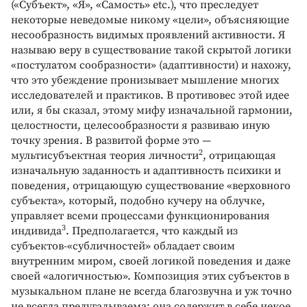
(«Субъект», «Я», «Самость» etc.), что преследует
некоторые неведомые никому «цели», объясняющие
несообразность видимых проявлений активности. Я
называю веру в существование такой скрытой логики
«постулатом сообразности» (адаптивности) и нахожу,
что это убеждение пронизывает мышление многих
исследователей и практиков. В противовес этой идее
или, я бы сказал, этому мифу изначальной гармонии,
целостности, целесообразности я развиваю иную
точку зрения. В развитой форме это —
2
мультисубъектная теория личности
, отрицающая
изначальную заданность и адаптивность психики и
поведения, отрицающую существование «верховного
субъекта», который, подобно кучеру на облучке,
управляет всеми процессами функционирования
3
индивида
. Предполагается, что каждый из
субъектов-«субличностей» обладает своим
внутренним миром, своей логикой поведения и даже
своей «алогичностью». Композиция этих субъектов в
музыкальном плане не всегда благозвучна и уж точно
не всегда предугадываема; она содержит в себе некое