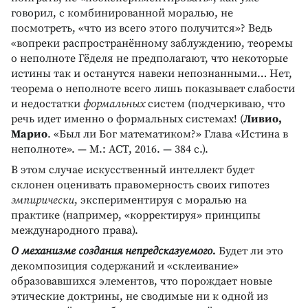
говорил, с комбинированной моралью, не
посмотреть, «что из всего этого получится»? Ведь
«вопреки распространённому заблуждению, теоремы
о неполноте Гёделя не предполагают, что некоторые
истины так и останутся навеки непознанными… Нет,
теорема о неполноте всего лишь показывает слабости
и недостатки
формальных
систем (подчеркиваю, что
речь идет именно о формальных системах! (
Ливио,
Марио
. «Был ли Бог математиком?» Глава «Истина в
неполноте». — М.: АСТ, 2016. — 384 с.).
В этом случае искусственный интеллект будет
склонен оценивать правомерность своих гипотез
эмпирически
, экспериментируя с моралью на
практике (например, «корректируя» принципы
международного права).
О механизме создания непредсказуемого.
Будет ли это
декомпозиция содержаний и «склеивание»
образовавшихся элементов, что порождает новые
этические доктрины, не сводимые ни к одной из