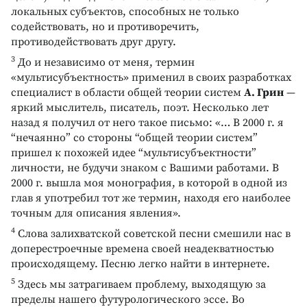
локальных субъектов, способных не только
содействовать, но и противоречить,
противодействовать друг другу.
3
До и независимо от меня, термин
«мультисубъектность» применил в своих разработках
специалист в области общей теории систем
А. Грин
—
яркий мыслитель, писатель, поэт. Несколько лет
назад я получил от него такое письмо: «… В 2000 г. я
“нечаянно” со стороны “общей теории систем”
пришел к похожей идее “мультисубъектности”
личности, не будучи знаком с Вашими работами. В
2000 г. вышла моя монография, в которой в одной из
глав я употребил тот же термин, находя его наиболее
точным для описания явления».
4
Слова залихватской советской песни смешили нас в
доперестроечные времена своей неадекватностью
происходящему. Песню легко найти в интернете.
5
Здесь мы затрагиваем проблему, выходящую за
пределы нашего футурологического эссе. Во