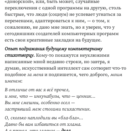
«донорской», или, быть может, случайные
переключения с одной программы на другую, столь
быстрые, что люди (социум) не успевает угнаться за
переменами, адаптироваться к ним, — о том, к
сожалению, не дано мне знать, но я уверен, что у
сегодняшних создателей компьютерных программ
есть свои креативные закладки на будущее.
Опыт подражания будущему компьютерному
стихотворцу.
Кому-то покажутся неуклюжими
написанные мной недавно строки, но завтра, я
думаю, искусственный интеллект сам сотворит что-то
подобное
за меня
и подпишется, чего доброго,
моим
именем
:
В отличие от вас я всё прочел,
и мне, что — инкунабулы, что — ценник…
Вы мне смешны, особенно осел —
застрявший меж стогами психастеник.
О, сколько наплодили вы «бла-бла»…
Давно бы вам избавиться от хлама.
А я прочел, что главное —
дела
.