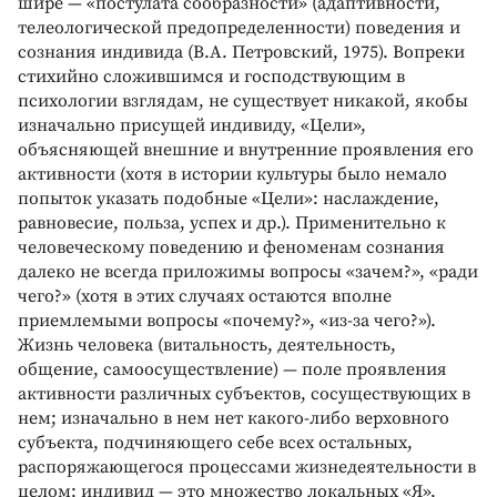
шире — «постулата сообразности» (адаптивности,
телеологической предопределенности) поведения и
сознания индивида (В.А. Петровский, 1975). Вопреки
стихийно сложившимся и господствующим в
психологии взглядам, не существует никакой, якобы
изначально присущей индивиду, «Цели»,
объясняющей внешние и внутренние проявления его
активности (хотя в истории культуры было немало
попыток указать подобные «Цели»: наслаждение,
равновесие, польза, успех и др.). Применительно к
человеческому поведению и феноменам сознания
далеко не всегда приложимы вопросы «зачем?», «ради
чего?» (хотя в этих случаях остаются вполне
приемлемыми вопросы «почему?», «из-за чего?»).
Жизнь человека (витальность, деятельность,
общение, самоосуществление) — поле проявления
активности различных субъектов, сосуществующих в
нем; изначально в нем нет какого-либо верховного
субъекта, подчиняющего себе всех остальных,
распоряжающегося процессами жизнедеятельности в
целом; индивид — это множество локальных «Я»,