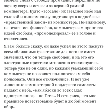
момент слова о свободе промчались перед ним по
экрану вверх и исчезли за верхней рамкой
компьютера. Будто «всосало» их звездное небо над
головой и пинком снизу подтолкнул в поднебесье
«нравственный закон» из компьютера. По-видимому,
начитавшись философов, компьютер сам проникся
идеей свободы, «промоделировал» ее в голове и
отключился.
Я вам больше скажу, он даже успел до этого паснуть
всем «ближним» (расстояние для него не имеет
значения), что он теперь свободен, и на это его
электронные приятели мгновенно откликнулись.
Теперь уже не он один, но каждый уважающий себя
компьютер не позволяет пользователям себя
пользовать. Они все отключились. И вот уже
лишенные компьютерной поддержки самолеты
падают с неба, «как яблоки во всех садах
одновременно», – по Гете… И есть риск, что мое
правдивое повествование будет в любой момент
обор…