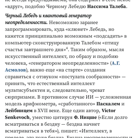
«вдруг», подобно Черному Лебедю
Нассима Талеба
.
Черный Лебедь и квантовый генератор
неопределенности.
Невозможно заранее
запрограммировать, куда «клюнет» Лебедь, но
кажется принципиально возможным «подсадить» в
компьютер сконструированную Талебом «птицу
4
счастья завтрашнего дня»
. Таким образом, мысля
искусственный интеллект, по образу и подобию
человека, «генератором неопределенности» (
А.Г.
Асмолов
), важно еще «на старте» создания
справиться с отзвуком «постулата сообразности» —
принять, что естественный интеллект
мультисубъектен и, следовательно, чреват
сюрпризами. В противном случае ИИ — усложненная
модель арифмометра, «сработанного»
Паскалем
и
Лейбницем
в XVII веке. Еще один автор,
Victor
Senkevoch
, уместно цитируя
Ф. Ницше
(«Если долго
всматриваться в бездну — бездна начнет
всматриваться в тебя»), пишет: «Интеллект, в
пределе, это тоже бездна. Бездна неопределенности и