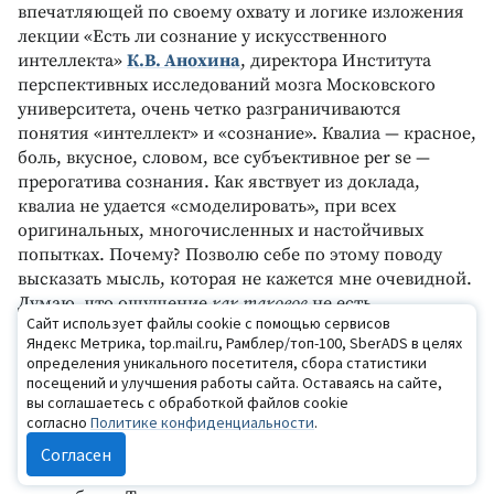
впечатляющей по своему охвату и логике изложения
лекции «Есть ли сознание у искусственного
интеллекта»
К.В. Анохина
, директора Института
перспективных исследований мозга Московского
университета, очень четко разграничиваются
понятия «интеллект» и «сознание». Квалиа — красное,
боль, вкусное, словом, все субъективное per se —
прерогатива сознания. Как явствует из доклада,
квалиа не удается «смоделировать», при всех
оригинальных, многочисленных и настойчивых
попытках. Почему? Позволю себе по этому поводу
высказать мысль, которая не кажется мне очевидной.
Думаю, что ощущение
как таковое
не есть
Сайт использует файлы cookie с помощью сервисов
информация (не есть информационная «копия» чего-
Яндекс Метрика, top.mail.ru, Рамблер/топ-100, SberADS в целях
либо по ту сторону самого ощущения), но
определения уникального посетителя, сбора статистики
представляет собой локальный, неотделимый от
посещений и улучшения работы сайта. Оставаясь на сайте,
места своего порождения результат интерференции
вы соглашаетесь с обработкой файлов cookie
согласно
Политике конфиденциальности
.
множества волн (сами по себе волны, конечно, могут
нести ту или иную информацию). Иными словами, не
Согласен
существует красной волны «красного» или «болевой»