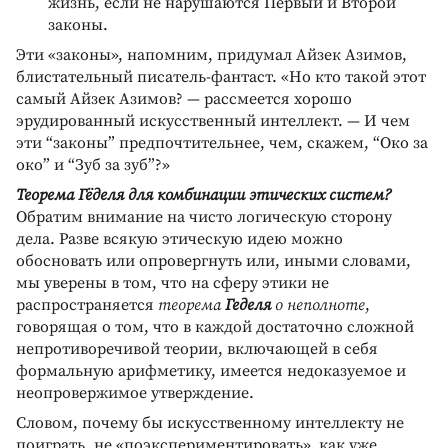
жизнь, если не нарушаются Первый и Второй
законы.
Эти «законы», напомним, придумал Айзек Азимов,
блистательный писатель-фантаст. «Но кто такой этот
самый Айзек Азимов? — рассмеется хорошо
эрудированный искусственный интеллект. — И чем
эти “законы” предпочтительнее, чем, скажем, “Око за
око” и “Зуб за зуб”?»
Теорема Гёделя для комбинации этических систем?
Обратим внимание на чисто логическую сторону
дела. Разве всякую этическую идею можно
обосновать или опровергнуть или, иными словами,
мы уверены в том, что на сферу этики не
распространяется
теорема
Геделя
о неполноте
,
говорящая о том, что в каждой достаточно сложной
непротиворечивой теории, включающей в себя
формальную арифметику, имеется недоказуемое и
неопровержимое утверждение.
Словом, почему бы искусственному интеллекту не
поиграть, не «поэкспериментировать», как уже