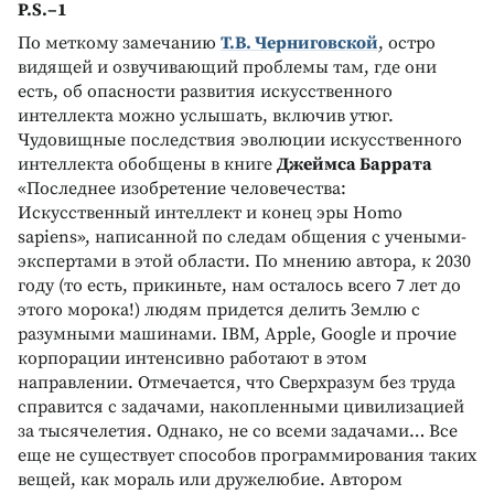
P.S.–1
По меткому замечанию
Т.В. Черниговской
, остро
видящей и озвучивающий проблемы там, где они
есть, об опасности развития искусственного
интеллекта можно услышать, включив утюг.
Чудовищные последствия эволюции искусственного
интеллекта обобщены в книге
Джеймса Баррата
«Последнее изобретение человечества:
Искусственный интеллект и конец эры Homo
sapiens», написанной по следам общения с учеными-
экспертами в этой области. По мнению автора, к 2030
году (то есть, прикиньте, нам осталось всего 7 лет до
этого морока!) людям придется делить Землю с
разумными машинами. IBM, Apple, Google и прочие
корпорации интенсивно работают в этом
направлении. Отмечается, что Сверхразум без труда
справится с задачами, накопленными цивилизацией
за тысячелетия. Однако, не со всеми задачами… Все
еще не существует способов программирования таких
вещей, как мораль или дружелюбие. Автором