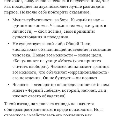
психолог, вижу «человеческое» в искусственном, так
как последнее из двух позволяет лучше разглядеть
первое. Позволю себе повторить сказанное.
Мультисубъектность выбора. Каждый из нас —
единомножие «я». У каждого из «я», живущих в
личности, — своя логика, свои принципы
существования и поведения.
Не существует какой-либо Общей Цели,
«исподволь» объясняющей поведение и сознание
человека. Новые возможности — новые цели.
«Хочу» живет на улице «Могу» (хотя принято
считать наоборот). Человек испытывает границы
возможного, что объясняет «иррациональность»
его поведения. Он не бунтует — он познает.
Человек — «генератор неопределенности» (в нем
живет «Черный Лебедь», который, нет-нет, да и
клюнет своего обладателя).
Такой взгляд на человека отнюдь не является
общераспространенным в среде психологов. Но я
стремлюсь содействовать его рождению как