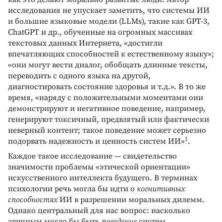
исследования не упускает заметить, что системы ИИ
и большие языковые модели (LLMs), такие как GPT-3,
ChatGPT и др., обученные на огромных массивах
текстовых данных Интернета, «достигли
впечатляющих способностей к естественному языку»;
«они могут вести диалог, обобщать длинные тексты,
переводить с одного языка на другой,
диагностировать состояние здоровья и т.д.». В то же
время, «наряду с положительными моментами они
демонстрируют и негативное поведение, например,
генерируют токсичный, предвзятый или фактически
неверный контент; такое поведение может серьезно
1
подорвать надежность и ценность систем ИИ»
.
Каждое такое исследование — свидетельство
значимости проблемы «этической ориентации»
искусственного интеллекта будущего. В терминах
психологии речь могла бы идти о
когнитивных
способностях
ИИ в разрешении моральных дилемм.
Однако центральный для нас вопрос: насколько
этичным могло бы быть
поведение
систем,