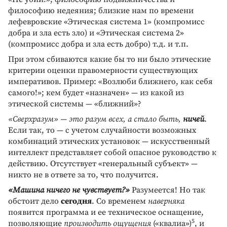
философию недеяния; близкие нам по времени
лефевровские «Этическая система 1» (компромисс
добра и зла есть зло) и «Этическая система 2»
(компромисс добра и зла есть добро) т.д. и т.п.
При этом сбиваются какие бы то ни было этические
критерии оценки правомерности существующих
императивов. Пример: «Возлюби ближнего, как себя
самого!»; кем будет «назначен» — из какой из
этической системы — «ближний»?
«Сверхразум» — это разум всех, а стало быть,
ничей
.
Если так, то — с учетом случайности возможных
комбинаций этических установок — искусственный
интеллект представляет собой опасное руководство к
действию. Отсутствует «генеральный субъект» —
никто не в ответе за то, что получится.
«Машина ничего не чувствует?»
Разумеется! Но так
обстоит дело
сегодня
. Со временем
наверняка
появится программа и ее техническое оснащение,
5
позволяющие
производить ощущения
(«квалиа»)
, и