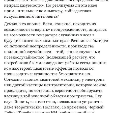
непредсказуемости». Но реализуема ли эта идея
применительно к компьютеру, «обладателю»
искусственного интеллекта?
Думаю, что вполне. Если, конечно, исходить из
возможности «творить» неопределенность, опираясь
на возможности генератора случайных чисел в
будущих квантовых компьютерах. Речь могла бы идти
об истинной неопределённости, производстве
подлинной случайности — той, что не спутаешь с
псевдослучайностью (подлежащей расчёту, что
потребовало бы миллиарда лет работы сегодняшних
компьютеров). Квантовые эффекты позволяют
производить «случайность» безотлагательно.
Согласно законам квантовой механики, у электрона
или другой частицы нет траектории, которую можно
проследить, но есть лишь вероятность обнаружить
частицу в той или иной области пространства. Эту
случайность, как известно, невозможно устранить
даже теоретически. Полагаю, со временем, Черный
Лебедь Талеба в составе ИИ, действующий как