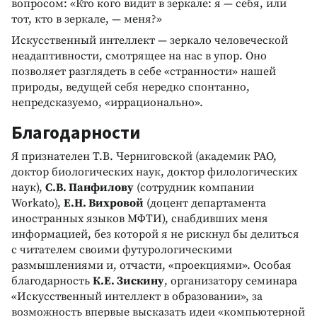
вопросом: «Кто кого видит в зеркале: я — себя, или
тот, кто в зеркале, — меня?»
Искусственный интеллект — зеркало человеческой
неадаптивности, смотрящее на нас в упор. Оно
позволяет разглядеть в себе «странности» нашей
природы, ведущей себя нередко спонтанно,
непредсказуемо, «иррационально».
Благодарности
Я признателен Т.В. Черниговской (академик РАО,
доктор биологических наук, доктор филологических
наук),
С.В. Панфилову
(сотрудник компании
Workato),
Е.Н. Вихровой
(доцент департамента
иностранных языков МФТИ), снабдивших меня
информацией, без которой я не рискнул бы делиться
с читателем своими футурологическими
размышлениями и, отчасти, «проекциями». Особая
благодарность
К.Е. Зискину
, организатору семинара
«Искусственный интеллект в образовании», за
возможность впервые высказать идеи «компьютерной