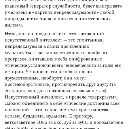
квантовый генератор случайности, будет выигрывать
у человека в «партиях непредсказуемости» любой
природы, в том числе и при решении этических
дилемм.
Итак, можно предположить, что завтрашний
искусственный интеллект — это спонтанная,
непредсказуемая в своих проявлениях
мультисубъектная множественность, «рой» эго-
программ, впитавших в себя оцифрованные
этические установки всего человеческого за годы его
истории. Установки эти не обязательно
дружественные, наоборот, они могут
противоборствовать, противоречить друг другу (та
ситуация, «когда в товарищах согласья нет…»).
Искусственный интеллект, в пределе «сверхразум»,
сможет объединить в себе этические доктрины всех
поколений — этические системы христианства,
ислама, буддизма, иудаизма. К примеру,
ветхозаветное «Око за око, зуб за зуб!» и новозаветное
«Не убий!»; философию подвижничества и