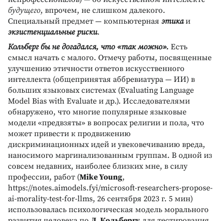
будущего
, впрочем, не слишком далекого.
Специальный предмет — компьютерная
этика
и
экзистенциальные риски
.
Кольберг бы не догадался, что «так можно».
Есть
смысл начать с малого. Отмечу работы, посвященные
улучшению этичности ответов искусственного
интеллекта (общепринятая аббревиатура — ИИ) в
больших языковых системах (Evaluating Language
Model Bias with Evaluate и др.). Исследователями
обнаружено, что многие популярные языковые
модели «предвзяты» в вопросах религии и пола, что
может привести к продвижению
дискриминационных идей и увековечиванию вреда,
наносимого маргинализованным группам. В одной из
совсем недавних, наиболее близких мне, в силу
профессии, работ (
Mike Young
,
https://notes.aimodels.fyi/microsoft-researchers-propose-
ai-morality-test-for-llms, 26 сентября 2023 г. 5 мин)
использовалась психологическая модель морального
развития человека по
Л. Кольбергу
для тестирования