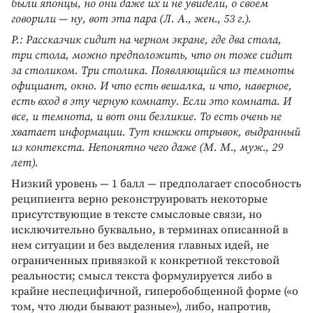
были японцы, но они даже их и не увидели, о своем
говорили — ну, вот эта пара (Л. А., жен., 53 г.).
Р.: Рассказчик сидит на черном экране, где два стола,
три стола, можно предположить, что он тоже сидит
за столиком. Три столика. Появляющийся из темноты
официант, окно. И что есть вешалка, и что, наверное,
есть вход в эту черную комнату. Если это комната. И
все, и темнота, и вот они безликие. То есть очень не
хватает информации. Тут книжки отрывок, выдранный
из контекста. Непонятно чего даже (М. М., муж., 29
лет).
Низкий уровень — 1 балл — предполагает способность
реципиента верно реконструировать некоторые
присутствующие в тексте смысловые связи, но
исключительно буквально, в терминах описанной в
нем ситуации и без выделения главных идей, не
ограниченных привязкой к конкретной текстовой
реальности; смысл текста формулируется либо в
крайне неспецифичной, гиперобобщенной форме («о
том, что люди бывают разные»), либо, напротив,