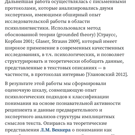
Дальнейшая работа осуществлялась с письменными
протоколами, которые анализировались двумя
экспертами, имеющими обширный опыт
исследовательской работы в области
психолингвистики. Использовался метод
обоснованной теории (grounded theory) [Страусс,
Корбин 2001; Glaser, Strauss 2009], который имеет
широкое применение в современных качественных
исследованиях, в т.ч. психологических, и позволяет
структурировать и теоретически обобщить данные,
представленные в текстовых описаниях — в
частности, в протоколах интервью [Улановский 2012].
В результате этой работы мы сформировали
оценочную шкалу, совмещающую опыт
психологических подходов к классификации
понимания на основе познавательной активности
реципиента и данные предварительного и
экспертного анализов структуры имплицитных
смыслов текста. Опираясь на теоретические
представления
Л.М. Веккера
о понимании как