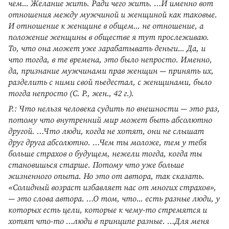
чем... Желание жить. Ради чего жить. …И именно вот
отношения между мужчиной и женщиной как таковые.
И отношение к женщине в общем... не отношение, а
положение женщины в обществе я тут прослеживаю.
То, что она может уже зарабатывать деньги... Да, и
что тогда, в те времена, это было непросто. Именно,
да, признание мужчинами прав женщин — принять их,
разделить с ними свой пьедестал, с женщинами, было
тогда непросто (С. Р., жен., 42 г.).
Р.: Что нельзя человека судить по внешности — это раз,
потому что внутренний мир может быть абсолютно
другой. …Что люди, когда не хотят, они не слышат
друг друга абсолютно. …Чем ты моложе, тем у тебя
больше страхов о будущем, нежели тогда, когда ты
становишься старше. Потому что уже больше
жизненного опыта. Но это от автора, так сказать.
«Солидный возраст избавляет нас от многих страхов»,
— это слова автора. …О том, что... есть разные люди, у
которых есть цели, которые к чему-то стремятся и
хотят что-то …люди в принципе разные. …Для меня