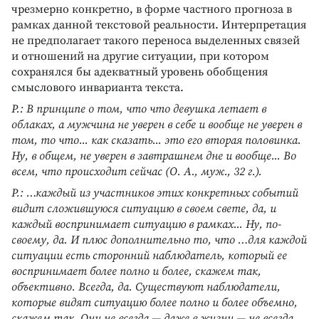
чрезмерно конкретно, в форме частного прогноза в
рамках данной текстовой реальности. Интерпретация
не предполагает такого переноса выделенных связей
и отношений на другие ситуации, при котором
сохранялся бы адекватный уровень обобщения
смыслового инварианта текста.
Р.: В принципе о том, что что девушка летает в
облаках, а мужчина не уверен в себе и вообще не уверен в
том, то что... как сказать... это его вторая половинка.
Ну, в общем, не уверен в завтрашнем дне и вообще... Во
всем, что происходит сейчас (О. А., муж., 32 г.).
Р.: …каждый из участников этих конкретных событий
видит сложившуюся ситуацию в своем свете, да, и
каждый воспринимает ситуацию в рамках... Ну, по-
своему, да. И плюс дополнительно то, что …для каждой
ситуации есть сторонний наблюдатель, который ее
воспринимает более полно и более, скажем так,
объективно. Всегда, да. Существуют наблюдатели,
которые видят ситуацию более полно и более объемно,
скажем так. Они не всегда — даже в жизни — не всегда