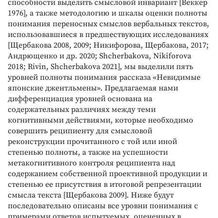
способности выделить смысловой инвариант [Веккер
1976], а также методологию и шкалы оценки полноты
понимания переносных смыслов вербальных текстов,
использовавшиеся в предшествующих исследованиях
[Щербакова 2008, 2009; Никифорова, Щербакова, 2017;
Андрющенко и др. 2020; Shcherbakova, Nikiforova
2018; Rivin, Shcherbakova 2021], мы выделили пять
уровней полноты понимания рассказа «Невидимые
японские джентльмены». Предлагаемая нами
дифференциация уровней основана на
содержательных различиях между теми
когнитивными действиями, которые необходимо
совершить реципиенту для смысловой
реконструкции прочитанного с той или иной
степенью полноты, а также на успешности
метакогнитивного контроля реципиента над
содержанием собственной проективной продукции и
степенью ее присутствия в итоговой репрезентации
смысла текста [Щербакова 2009]. Ниже будут
последовательно описаны все уровни понимания с
примерами ответов испытуемых, оцененных в