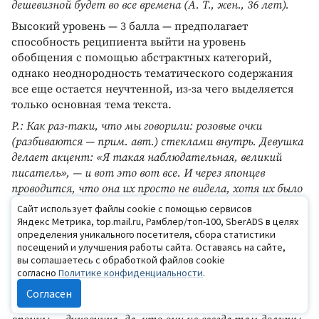
дешевизной будет во все времена (А. Т., жен., 36 лет).
Высокий уровень — 3 балла — предполагает
способность реципиента выйти на уровень
обобщения с помощью абстрактных категорий,
однако неоднородность тематического содержания
все еще остается неучтенной, из-за чего выделяется
только основная тема текста.
Р.: Как раз-таки, что мы говорили: розовые очки
(разбиваются — прим. авт.) стеклами внутрь. Девушка
делает акцент: «Я такая наблюдательная, великий
писатель», — и вот это вот все. И через японцев
проводится, что она их просто не видела, хотя их было
восемь человек, они были в этом маленьком заведении,
Сайт использует файлы cookie с помощью сервисов
прямо перед ней, и, то есть, их не заметить было вот
Яндекс Метрика, top.mail.ru, Рамблер/топ-100, SberADS в целях
определения уникального посетителя, сбора статистики
для писателя прямо супер как (У. Н., жен., 24 г.).
посещений и улучшения работы сайта. Оставаясь на сайте,
Р.: …что когда человек так зациклен на себе, как эта
вы соглашаетесь с обработкой файлов cookie
девушка на своем мнимом успехе в издательстве, она не
согласно
Политике конфиденциальности
.
видит ничего, что вокруг: ни японцев не заметила... При
Согласен
этом, насколько я понимаю, для этого ресторана