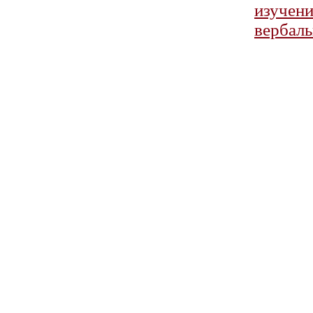
изучен
вербаль