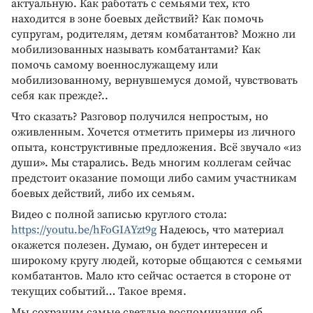
актуальную. Как работать с семьями тех, кто
находится в зоне боевых действий? Как помочь
супругам, родителям, детям комбатантов? Можно ли
мобилизованных называть комбатантами? Как
помочь самому военнослужащему или
мобилизованному, вернувшемуся домой, чувствовать
себя как прежде?..
Что сказать? Разговор получился непростым, но
оживленным. Хочется отметить примеры из личного
опыта, конструктивные предложения. Всё звучало «из
души». Мы старались. Ведь многим коллегам сейчас
предстоит оказание помощи либо самим участникам
боевых действий, либо их семьям.
Видео с полной записью круглого стола:
https://youtu.be/hFoGIAYzt9g
Надеюсь, что материал
окажется полезен. Думаю, он будет интересен и
широкому кругу людей, которые общаются с семьями
комбатантов. Мало кто сейчас остается в стороне от
текущих событий… Такое время.
Мы сохраним самые светлые воспоминания об