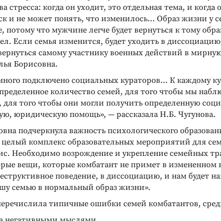
ва стресса: когда он уходит, это отдельная тема, и когда
ск и не может понять, что изменилось… Образ жизни у 
е, потому что мужчине легче будет вернуться к тому обра
ОБЕННОСТЕЙ
ОПТИМИЗАЦИЯ ФУНКЦИОНАЛЬНОГО
ел. Если семья изменится, будет уходить в диссоциацию
СОСТОЯНИЯ
АСТ»
Пять простых шагов
 вернуться самому участнику военных действий в мирную
центуаций свойств
Идиосинкратическая техника
лья Борисовна.
снятия стресса и достижения
внутренней гармонии
много подключено социальных кураторов... К каждому к
пределенное количество семей, для того чтобы мы набл
Подробнее
, для того чтобы они могли получить определенную соц
ю, юридическую помощь», — рассказала Н.Б. Чугунова.
овна подчеркнула важность психологического образовани
т целый комплекс образовательных мероприятий для сем
зис. Необходимо возрождение и укрепление семейных тр
орые вещи, которые комбатант не примет в измененном в
еструктивное поведение, в диссоциацию, и нам будет н
ашу семью в нормальный образ жизни».
 перечислила типичные ошибки семей комбатантов, сред
за негативными мыслями,