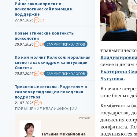
РФ на законопроект о
психологической помощи и
поддержке
27.07.2026
12
Новые этические контексты
психологии
28.07.2026
18
САММИТ ПСИХОЛОГОВ
травматическо
Владимировна
По ком молчит Колокол: моральная
слепота как синдром капитуляции
семье и детям 
Совести
Екатерина Сер
20.07.2026
32
САММИТ ПСИХОЛОГОВ
Чугунова
.
Тревожные сигналы. Родителям о
В начале встре
самоповреждающем поведении
зоне боевых де
подростков
21.07.2026
9
Комбатанты («
ПОВЫШЕНИЕ КВАЛИФИКАЦИИ
государства, д
Реклама
движения сопр
конфликта. То
подчиняются з
Татьяна Михайловна