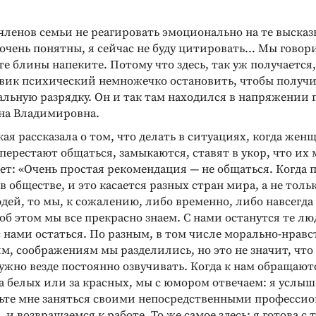
членов семьи не реагировать эмоционально на те высказ
 очень понятны, я сейчас не буду цитировать… Мы говор
е блины напеките. Потому что здесь, так уж получается,
овик психический немножечко остановить, чтобы получ
льную разрядку. Он и так там находился в напряжении 
на Владимировна.
ая рассказала о том, что делать в ситуациях, когда жен
ерестают общаться, замыкаются, ставят в укор, что их 
нет: «Очень простая рекомендация — не общаться. Когда
в обществе, и это касается разных стран мира, а не толь
ей, то мы, к сожалению, либо временно, либо навсегда
 об этом мы все прекрасно знаем. С нами останутся те л
 нами остаться. По разным, в том числе морально-нрав
м, соображениям мы разделились, но это не значит, что
жно везде постоянно озвучивать. Когда к нам обращают
 за белых или за красных, мы с юмором отвечаем: я услы
льте мне заняться своими непосредственными професси
 и возвращаемся к работе. То же самое здесь: я готова с 