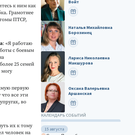
Войт
итесь к ним как
ПОЗДРАВИТЬ
ка. Грамотнее
птомы ПТСР,
Наталья Михайловна
Борозинец
ПОЗДРАВИТЬ
а
: «Я работаю
боты с боевым
на
Лариса Николаевна
Макшурова
более 25 семей
 могу
ПОЗДРАВИТЬ
самую первую
Оксана Валерьевна
Аршанская
 что все эти
упругах, во
ПОЗДРАВИТЬ
КАЛЕНДАРЬ СОБЫТИЙ
уть их к тому
15 августа
ел человек на