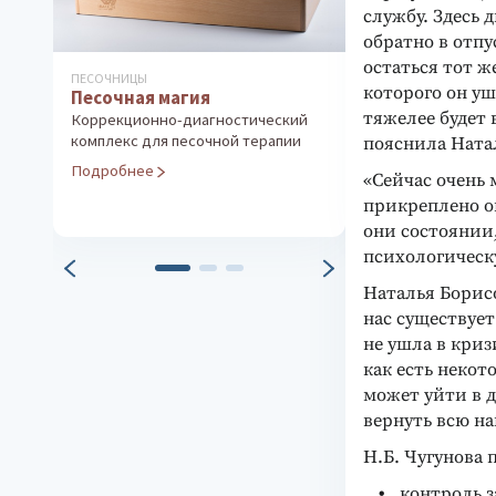
службу. Здесь д
обратно в отпу
остаться тот ж
ПЕСОЧНИЦЫ
ДИАГНОСТИКА ОС
которого он уш
Песочная магия
ЛИЧНОСТИ
Методика «Т
тяжелее будет
Коррекционно-диагностический
Диагностика ак
комплекс для песочной терапии
пояснила Ната
темперамента
Подробнее
«Сейчас очень 
Подробнее
прикреплено о
они состоянии
психологическу
Наталья Борис
нас существуе
не ушла в кри
как есть некот
может уйти в д
вернуть всю н
Н.Б. Чугунова
контроль 