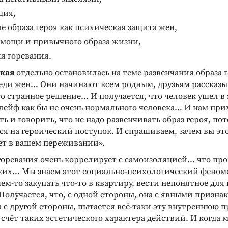
ция,
е образа героя как психическая защита жен,
омощи и привычного образа жизни,
я горевания.
ская
отдельно остановилась на теме развенчания образа г
еди жен… Они начинают всем родным, друзьям рассказы
о странное решение… И получается, что человек ушел в з
лейф как бы не очень нормального человека… И нам при
ь и говорить, что не надо развенчивать образ героя, по
я на героический поступок. И спрашиваем, зачем вы это
ет в вашем переживании».
горевания очень коррелирует с самоизоляцией… что про
ких… Мы знаем этот социально-психологический фено
ем-то закупать что-то в квартиру, вести непонятное для
Получается, что, с одной стороны, она с явными призна
 с другой стороны, пытается всё-таки эту внутреннюю 
 счёт таких эстетического характера действий. И когда 