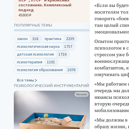
состояниях. Комплексный
«Если вы будет
подход
носителям тол
45800 ₽
говорить «боев
там целый спе
ПОПУЛЯРНЫЕ ТЕМЫ
эмоционального
закон
316
практика
2239
Опытом практи
психологическая наука
1757
психологом в 
детская психология
1716
стрессом уже б
военнослужащег
психотерапия
1101
комбатантов, 
психология образования
1076
озвучивать ци
Все темы
«Мы работаем с
ПСИХОЛОГИЧЕСКИЙ ИНСТРУМЕНТАРИЙ
очередь мы дол
Реклама
нюансы психоло
вторую очеред
мобилизованног
«Мы должны в 
образу жизни, 