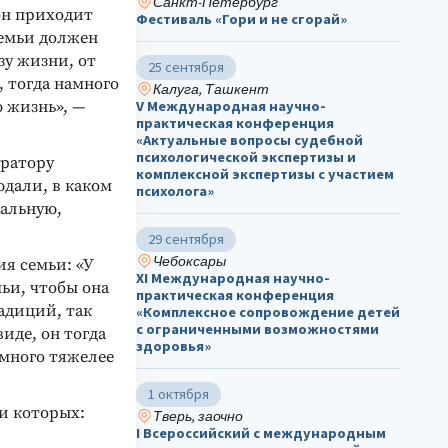
Санкт-Петербург
 он приходит
Фестиваль «Гори и не сгорай»
семьи должен
зу жизни, от
25 сентября
, тогда намного
Калуга, Ташкент
 жизнь», —
V Международная научно-
практическая конференция
«Актуальные вопросы судебной
психологической экспертизы и
уратору
комплексной экспертизы с участием
юдали, в каком
психолога»
иальную,
29 сентября
Чебоксары
я семьи: «У
ХΙ Международная научно-
ьи, чтобы она
практическая конференция
адиций, так
«Комплексное сопровождение детей
с ограниченными возможностями
иде, он тогда
здоровья»
амного тяжелее
1 октября
и которых:
Тверь, заочно
I Всероссийский с международным