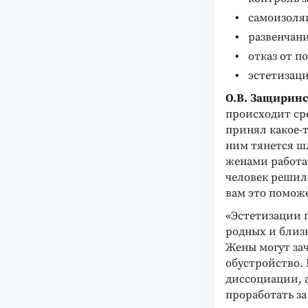
самоизоля
развенчани
отказ от п
эстетизаци
О.В. Защирин
происходит ср
принял какое-т
ним тянется ш
женами работат
человек решилс
вам это помож
«Эстетизации 
родных и близ
Жены могут зач
обустройство. 
диссоциации, а
проработать за