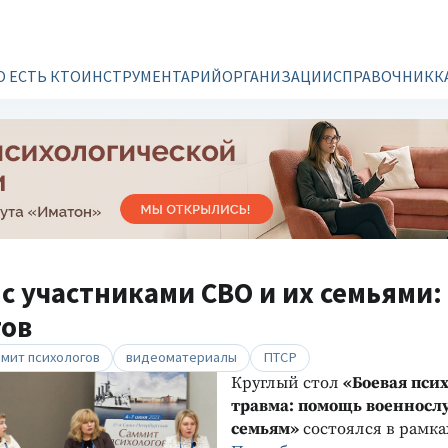
О ЕСТЬ КТО
ИНСТРУМЕНТАРИЙ
ОРГАНИЗАЦИИ
СПРАВОЧНИК
К
 с участниками СВО и их семьями:
гов
мит психологов
видеоматериалы
ПТСР
Круглый стол
«Боевая пси
травма: помощь военносл
семьям»
состоялся в рамк