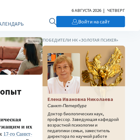
6 АВГУСТА 2026 | ЧЕТВЕРГ
Войти на сайт
АЛЕНДАРЬ
ПОБЕДИТЕЛИ НК «ЗОЛОТАЯ ПСИХЕЯ»
Реклама
 опыт
Елена Ивановна Николаева
Санкт-Петербург
Доктор биологических наук,
хическая
профессор. Заведующая кафедрой
возрастной психологии и
ужащим и их
педагогики семьи, заместитель
ах
17-го Санкт-
директора по научной работе