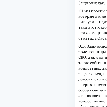
Защиринская.
«И мы просим 
которые им не
кивнули и идит
таки этот мах
психоэмоциона
отметила Окса
О.Б. Защиринск
родственницы п
СВО, а другой 
такие события 
конкретных люд
разделяться, и
должны были с
патриотически
соображения ну
а вы за кого —
вопрос, позво
обязанностями,