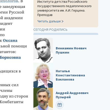
сихологов
. В
Института детства Российского
государственного педагогического
е заведующая
университета им. А.И. Герцена.
гии Русской
Преподав
ой академии
Читать дальше
езидент
ции
СЕГОДНЯ РОДИЛИСЬ
 по
ук
Оксана
льной помощи
Вениамин Ноевич
атантов:
Пушкин
 Борисовна
Наталья
ходящихся в
Константиновна
Бакланова
енных сил
 члены
Андрей Андреевич
дну из сторон
Пузырей
 Комбатанты
ПОЗДРАВИТЬ