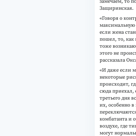
замечаем, то п
Защиринская.
«Говоря о кон
максимальную 
если жена стан
пошел, то, как
тоже возникают
этого не проис
рассказала Ок
«И даже если м
некоторые риск
происходит, гд
сюда приехал, 
третьего дня вс
их, особенно в
переключаются
комбатанта и о
воздухе, где т
могут нормальн