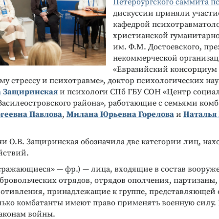
Петербургского саммита п
дискуссии приняли участи
кафедрой психотравматоло
христианской гуманитарн
им. Ф.М. Достоевского, пр
некоммерческой организа
«Евразийский консорциум
му стрессу и психотравме», доктор психологических на
 Защиринская
и психологи СПб ГБУ СОН «Центр социа
Василеостровского района», работающие с семьями комб
геевна Павлова
,
Милана Юрьевна Горелова
и
Наталья
чи О.В. Защиринская обозначила две категории лиц, на
йствий.
сражающиеся» — фр.) — лица, входящие в состав вооруж
обровольческих отрядов, отрядов ополчения, партизаны,
отивления, принадлежащие к группе, представляющей о
лько комбатанты имеют право применять военную силу.
аконам войны.