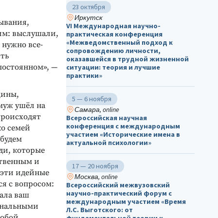
23 октября
Иркутск
ывания,
VI Международная научно-
им: выслушали,
практическая конференция
«Межведомственный подход к
 нужно все-
сопровождению личности,
ить
оказавшейся в трудной жизненной
постоянном», —
ситуации: теория и лучшие
практики»
щины,
5 — 6 ноября
муж ушёл на
Самара, online
 происходят
Всероссийская научная
конференция с международным
ко семей
участием «Исторические имена в
 будем
актуальной психологии»
юди, которые
ственным и
17 — 20 ноября
 эти идейные
Москва, online
ся с вопросом:
Всероссийский межвузовский
научно-практический форум с
шала ваш
международным участием «Время
ональными
Л.С. Выготского: от
тобой
фундаментальной теории к