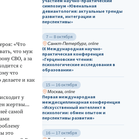
участием научно-практический
симпозиум «Ювенальная
девиантология: актуальные тренды
развития, интеграции и
перспективы»
7 — 8 октября
Санкт-Петербург, online
ероя: «Что
IX Международная научно-
вать, что муж
практическая конференция
ону СВО, а за
«Герценовские чтения:
психологические исследования в
ходится с
образовании»
тому что
 делаете и как
15 — 16 октября
Москва, online
Первая международная
исходит у
междисциплинарная конференция
мен жертвы…
«Искусственный интеллект в
 неё самой
психологии: обмен опытом и
перспективы развития»
ками
проблему
мы это
16 — 17 октября