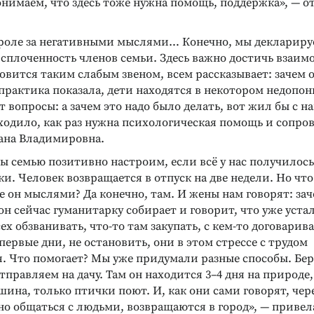
онимаем, что здесь тоже нужна помощь, поддержка», — о
троле за негативными мыслями… Конечно, мы деклариру
сплоченность членов семьи. Здесь важно достичь взаи
овится таким слабым звеном, всем рассказывает: зачем о
 практика показала, дети находятся в некотором недопо
 вопросы: а зачем это надо было делать, вот жил бы с н
ходило, как раз нужна психологическая помощь и сопро
сана Владимировна.
ы семью позитивно настроим, если всё у нас получилось
и. Человек возвращается в отпуск на две недели. Но что
е он мыслями? Да конечно, там. И жены нам говорят: за
он сейчас гуманитарку собирает и говорит, что уже устал
ех обзванивать, что-то там закупать, с кем-то договарива
 первые дни, не остановить, они в этом стрессе с трудом
. Что помогает? Мы уже придумали разные способы. Бер
тправляем на дачу. Там он находится 3–4 дня на природе
ишина, только птички поют. И, как они сами говорят, чере
о общаться с людьми, возвращаются в город», — привел