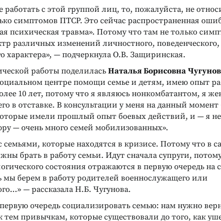
е работать с этой группой лиц, то, пожалуйста, не относ
ько симптомов ПТСР. Это сейчас распространенная ошиб
ая психическая травма». Потому что там не только сим
ктр различных изменений личностного, поведенческого,
 характера», — подчеркнула О.В. Защиринская.
ческой работы поделилась
Наталья Борисовна Чугунов
социальном центре помощи семье и детям, имею опыт ра
олее 10 лет, потому что я являюсь нонкомбатантом, я же
о в отставке. В консультации у меня на данный момент 
которые имели прошлый опыт боевых действий, и — я не
фру — очень много семей мобилизованных».
 семьями, которые находятся в кризисе. Потому что в 
жны брать в работу семьи. Идут сначала супруги, потому
Реклама
Реклама
гического состояния отражаются в первую очередь на с
ь мы берем в работу родителей военнослужащего или
о…» — рассказала Н.Б. Чугунова.
первую очередь социализировать семью: нам нужно верн
к тем привычкам, которые существовали до того, как уш