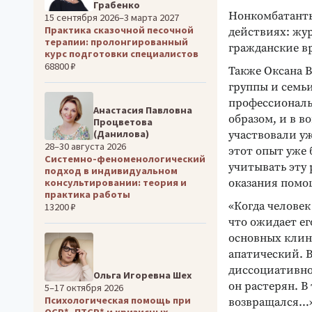
Грабенко
Нонкомбатанты
15 сентября 2026–3 марта 2027
Практика сказочной песочной
действиях: жу
терапии: пролонгированный
гражданские в
курс подготовки специалистов
68800 ₽
Также Оксана 
группы и семь
профессиональ
Анастасия Павловна
образом, и в в
Процветова
(Данилова)
участвовали уж
28–30 августа 2026
этот опыт уже 
Системно-феноменологический
учитывать эту 
подход в индивидуальном
оказания помо
консультировании: теория и
практика работы
«Когда человек
13200 ₽
что ожидает ег
основных клин
апатический. 
диссоциативно
Ольга Игоревна Шех
он растерян. В
5–17 октября 2026
Психологическая помощь при
возвращался…
ОСР*, ПТСР* и кризисных