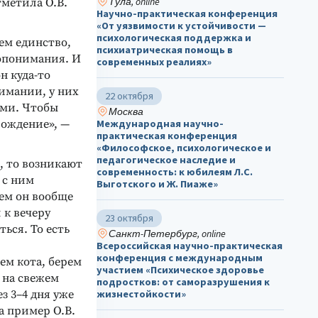
Тула, online
тметила О.В.
Научно-практическая конференция
«От уязвимости к устойчивости —
психологическая поддержка и
ем единство,
психиатрическая помощь в
мопонимания. И
современных реалиях»
н куда-то
нимании, у них
22 октября
ами. Чтобы
Москва
вождение», —
Международная научно-
практическая конференция
«Философское, психологическое и
педагогическое наследие и
, то возникают
современность: к юбилеям Л.С.
 с ним
Выготского и Ж. Пиаже»
чем он вообще
 к вечеру
23 октября
ться. То есть
Санкт-Петербург, online
Всероссийская научно-практическая
конференция с международным
ем кота, берем
участием «Психическое здоровье
, на свежем
подростков: от саморазрушения к
з 3–4 дня уже
жизнестойкости»
а пример О.В.