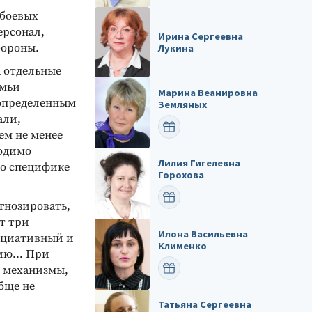
 боевых
ерсонал,
Ирина Сергеевна
бороны.
Лукина
а отдельные
емьи
Марина Веанировна
 определенным
Земляных
али,
ПОЗДРАВИТЬ
ем не менее
ходимо
Лилия Гигелевна
 о специфике
Горохова
ПОЗДРАВИТЬ
гнозировать,
т три
Илона Васильевна
оциативный и
Клименко
ссию… При
ПОЗДРАВИТЬ
е механизмы,
обще не
Татьяна Сергеевна