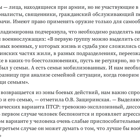
 — лица, находящиеся при армии, но не участвующие в
рналисты, священники, гражданский обслуживающий п
рачи. Имеют право применять оружие только для самоо
Владимировна подчеркнула, что необходимо разделять н
и военнослужащих: «В первую группу можно выделить с
ных военных, у которых жизнь и судьба уже сложились
оинских частях жили, в разных подразделениях, переезж
е в каких-то боестолкновениях, пусть не регулярно, но т
был у семьи. А есть семьи мобилизованных. И нам необ
разницу при анализе семейной ситуации, когда говорим
щи семьям».
 возвращается из зоны боевых действий, нам важно спро
о и его семью, — отметила О.В. Защиринская. — Выделяю
ических варианта ПТСР: тревожно-эксплозивный, дисс
В первом случае человек беспокоится и проявляет агре
м варианте у человека очень слабые приспособительны
 третьем случае он может думать о том, что лучше бы во
»