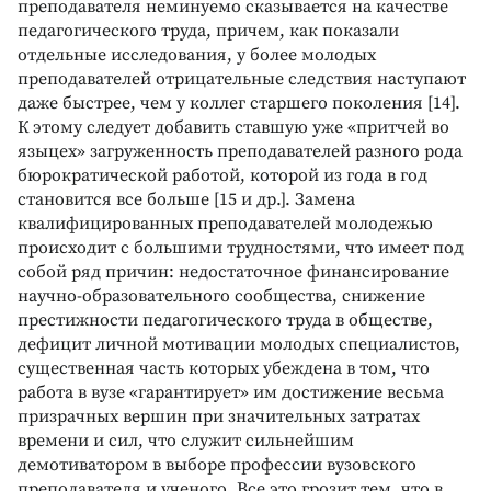
преподавателя неминуемо сказывается на качестве
педагогического труда, причем, как показали
отдельные исследования, у более молодых
преподавателей отрицательные следствия наступают
даже быстрее, чем у коллег старшего поколения [14].
К этому следует добавить ставшую уже «притчей во
языцех» загруженность преподавателей разного рода
бюрократической работой, которой из года в год
становится все больше [15 и др.]. Замена
квалифицированных преподавателей молодежью
происходит с большими трудностями, что имеет под
собой ряд причин: недостаточное финансирование
научно-образовательного сообщества, снижение
престижности педагогического труда в обществе,
дефицит личной мотивации молодых специалистов,
существенная часть которых убеждена в том, что
работа в вузе «гарантирует» им достижение весьма
призрачных вершин при значительных затратах
времени и сил, что служит сильнейшим
демотиватором в выборе профессии вузовского
преподавателя и ученого. Все это грозит тем, что в