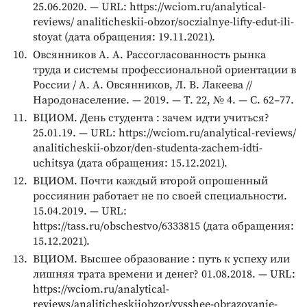
25.06.2020. — URL: https://wciom.ru/analytical-
reviews/ analiticheskii-obzor/soczialnye-lifty-edut-ili-
stoyat (дата обращения: 19.11.2021).
Овсянников А. А. Рассогласованность рынка
труда и системы профессиональной ориентации в
России / А. А. Овсянников, Л. В. Лакеева //
Народонаселение. — 2019. — Т. 22, № 4. — С. 62–77.
ВЦИОМ. День студента : зачем идти учиться?
25.01.19. — URL: https://wciom.ru/analytical-reviews/
analiticheskii-obzor/den-studenta-zachem-idti-
uchitsya (дата обращения: 15.12.2021).
ВЦИОМ. Почти каждый второй опрошенный
россиянин работает не по своей специальности.
15.04.2019. — URL:
https://tass.ru/obschestvo/6333815 (дата обращения:
15.12.2021).
ВЦИОМ. Высшее образование : путь к успеху или
лишняя трата времени и денег? 01.08.2018. — URL:
https://wciom.ru/analytical-
reviews/analiticheskiiobzor/vysshee-obrazovanie-