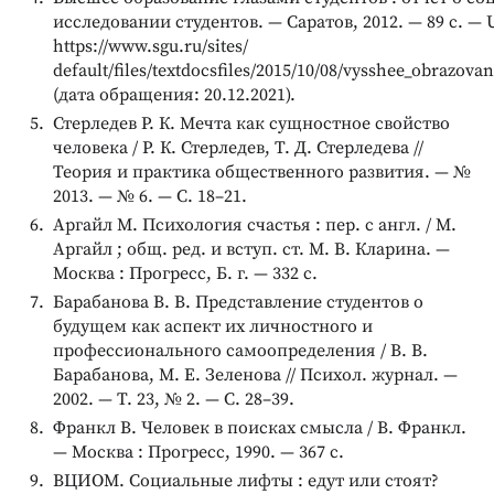
исследовании студентов. — Саратов, 2012. — 89 с. — 
https://www.sgu.ru/sites/
default/files/textdocsfiles/2015/10/08/vysshee_obrazova
(дата обращения: 20.12.2021).
Стерледев Р. К. Мечта как сущностное свойство
человека / Р. К. Стерледев, Т. Д. Стерледева //
Теория и практика общественного развития. — №
2013. — № 6. — С. 18–21.
Аргайл М. Психология счастья : пер. с англ. / М.
Аргайл ; общ. ред. и вступ. ст. М. В. Кларина. —
Москва : Прогресс, Б. г. — 332 с.
Барабанова В. В. Представление студентов о
будущем как аспект их личностного и
профессионального самоопределения / В. В.
Барабанова, М. Е. Зеленова // Психол. журнал. —
2002. — Т. 23, № 2. — С. 28–39.
Франкл В. Человек в поисках смысла / В. Франкл.
— Москва : Прогресс, 1990. — 367 с.
ВЦИОМ. Социальные лифты : едут или стоят?