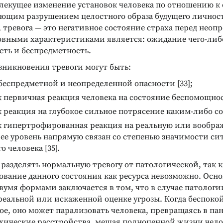
влекущее изменение установок человека по отношению к 
ующим разрушением целостного образа будущего личности
 тревога — это негативное состояние страха перед нео
овными характеристиками является: ожидание чего-либ
сть и беспредметность.
никновения тревоги могут быть:
еспредметной и неопределенной опасности [33];
к первичная реакция человека на состояние беспомощност
к реакция на глубокое сильное потрясение каким-либо со
ак гипертрофированная реакция на реальную или вообр
 ее уровень напрямую связан со степенью значимости си
о человека [35].
Реклама
Реклама
разделять нормальную тревогу от патологической, так 
ование данного состояния как ресурса невозможно. Осн
умя формами заключается в том, что в случае патологи
реальной или искаженной оценке угрозы. Когда беспоко
ое, оно может парализовать человека, превращаясь в пан
хические расстройства, мешая полноценной жизни челове