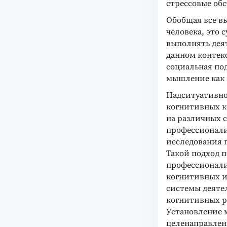
стрессовые обс
Обобщая все в
человека, это 
выполнять дея
данном контекс
социальная по
мышление как 
Надситуативно
когнитивных к
на различных с
профессионали
исследования п
Такой подход п
профессионали
когнитивных и
системы деятел
когнитивных ре
Установление 
целенаправлен