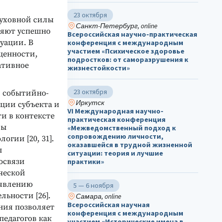
23 октября
духовной силы
Санкт-Петербург, online
оляют успешно
Всероссийская научно-практическая
уации. В
конференция с международным
участием «Психическое здоровье
ценности,
подростков: от саморазрушения к
ативное
жизнестойкости»
23 октября
и событийно-
Иркутск
ции субъекта и
VI Международная научно-
и в контексте
практическая конференция
вы
«Межведомственный подход к
сопровождению личности,
гии [20, 31].
оказавшейся в трудной жизненной
ы
ситуации: теория и лучшие
освязи
практики»
ческой
ыявлению
5 — 6 ноября
льности [26].
Самара, online
Всероссийская научная
ния позволяет
конференция с международным
педагогов как
участием «Исторические имена в