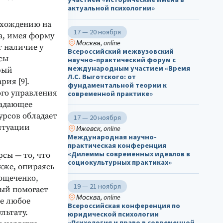
актуальной психологии»
схождению на
17 — 20 ноября
а, имея форму
Москва, online
 наличие у
Всероссийский межвузовский
сы
научно-практический форум с
международным участием «Время
рый
Л.С. Выготского: от
ия [9].
фундаментальной теории к
го управления
современной практике»
ладающее
урсов обладает
17 — 20 ноября
итуации
Ижевск, online
Международная научно-
практическая конференция
«Дилеммы современных идеалов в
рсы — то, что
социокультурных практиках»
кже, опираясь
ощеченко,
19 — 21 ноября
рый помогает
Москва, online
не любое
Всероссийская конференция по
льтату.
юридической психологии
«Психология и право в современной