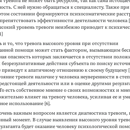
 тревога не может быть ресурсом, так как сама истощае
ость. С ней нужно обращаться к специалисту. Также пр
этом состоянии формируются психосоматические расст
препятствовать эффективности деятельности человека [2
сокий уровень тревоги неизбежно приводит к психиче
1]
 и то, что тревога высокого уровня при отсутствии
анной помощи может стать фактором, вызывающим бес
вная опасность которых заключается в отсутствии полож
и безрезультативные действия субъекта по поиску источн
 приведут к апатичному отношению к своему будущему [1
тояние тревоги наличие у человека неуверенности в сте
редстоящей деятельности или в оценке другими результ
То есть собственное мнение о своих возможностях и мне
ожительно влияет на тревогу человека, усиливая ее и у
ное использование [6].
м очень важным вопросом является диагностика тревоги
нный момент. В случае выявления высокого уровня трев
ультанта будет оказание человеку психологической пом