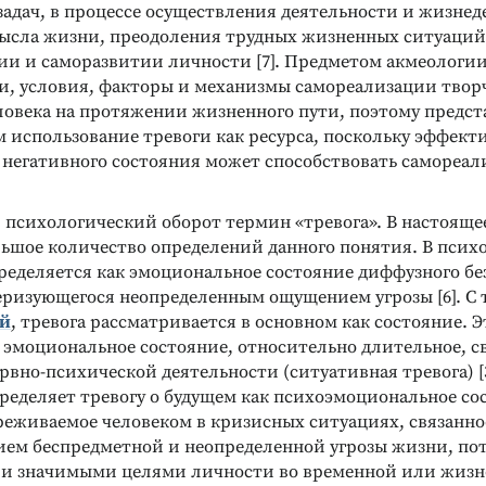
адач, в процессе осуществления деятельности и жизнед
ысла жизни, преодоления трудных жизненных ситуаций
ии и саморазвитии личности [7]. Предметом акмеологи
и, условия, факторы и механизмы самореализации твор
ловека на протяжении жизненного пути, поэтому предст
 использование тревоги как ресурса, поскольку эффект
 негативного состояния может способствовать самореа
в психологический оборот термин «тревога». В настояще
льшое количество определений данного понятия. В псих
пределяется как эмоциональное состояние диффузного бе
теризующегося неопределенным ощущением угрозы [6]. С 
ой
, тревога рассматривается в основном как состояние. Э
 эмоциональное состояние, относительно длительное, св
вно-психической деятельности (ситуативная тревога) [
ределяет тревогу о будущем как психоэмоциональное со
реживаемое человеком в кризисных ситуациях, связанно
ем беспредметной и неопределенной угрозы жизни, по
и значимыми целями личности во временной или жиз