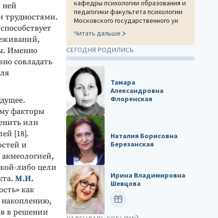
кафедры психологии образования и
 ней
педагогики факультета психологии
и трудностями.
Московского государственного ун
способствует
Читать дальше
еживаний,
СЕГОДНЯ РОДИЛИСЬ
ы. Именно
вно совладать
для
Тамара
Александровна
Флоренская
удущее.
ому факторы
менить или
й [18].
Наталия Борисовна
Березанская
остей и
 акмеологией,
акой-либо цели
Ирина Владимировна
кта.
М.И.
Шевцова
ость» как
ПОЗДРАВИТЬ
 накоплению,
ов в решении