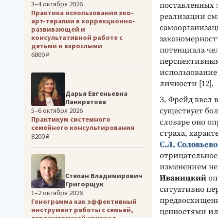
3–4 октября 2026
поставленных з
Практика использования эко-
реализации см
арт-терапии в коррекционно-
самоорганизац
развивающей и
консультативной работе с
закономерност
детьми и взрослыми
потенциала че
6800 ₽
перспективным
использование
личности [12].
Дарья Евгеньевна
З. Фрейд ввел 
Панкратова
существует бо
5–6 октября 2026
Практикум системного
словаре оно о
семейного консультирования
страха, харак
8200 ₽
С.Л. Соловьев
отрицательное
изменением нер
Степан Владимирович
Иваницкий
оп
Григорщук
ситуативно пе
1–2 октября 2026
предвосхищени
Генограмма как эффективный
инструмент работы с семьей,
ценностями ил
переживающей кризис в