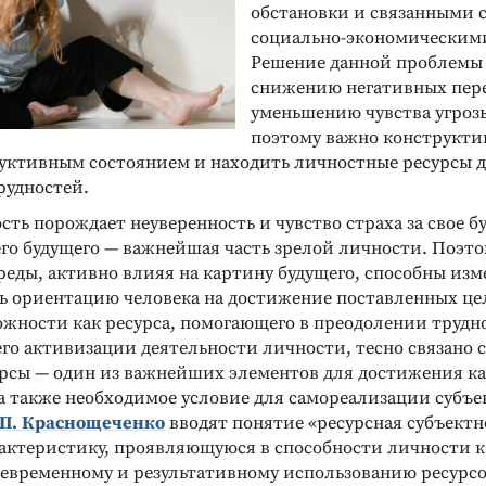
обстановки и связанными с
социально-экономическим
Решение данной проблемы 
снижению негативных пер
уменьшению чувства угроз
поэтому важно конструкти
руктивным состоянием и находить личностные ресурсы 
рудностей.
ть порождает неуверенность и чувство страха за свое б
его будущего — важнейшая часть зрелой личности. Поэт
реды, активно влияя на картину будущего, способны из
ь ориентацию человека на достижение поставленных целе
ожности как ресурса, помогающего в преодолении трудн
го активизации деятельности личности, тесно связано с
урсы — один из важнейших элементов для достижения к
а также необходимое условие для самореализации субъе
П. Краснощеченко
вводят понятие «ресурсная субъектн
актеристику, проявляющуюся в способности личности к
оевременному и результативному использованию ресурс