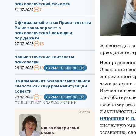
психологический феномен
31.07.2026
7
Официальный отзыв Правительства
РФ на законопроект о
психологической помощи и
поддержке
27.07.2026
16
со своим дест
преодоления т
Новые этические контексты
психологии
Неопределеннос
28.07.2026
19
САММИТ ПСИХОЛОГОВ
Осознание сво
современной с
По ком молчит Колокол: моральная
даже разрушит
слепота как синдром капитуляции
Изучение трев
Совести
20.07.2026
33
способствующе
САММИТ ПСИХОЛОГОВ
ПОВЫШЕНИЕ КВАЛИФИКАЦИИ
поскольку рес
и активности, 
Реклама
Илюшина
и
И.
системную хар
Ольга Валериевна
осознанию, св
Бойко