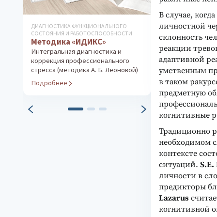
В случае, когд
личностной чер
ДИАГНОСТИКА ФУНКЦИОНАЛЬНОГО
LUSCHER СOLOR TE
СОСТОЯНИЯ И РАБОТОСПОСОБНОСТИ
ОРИГИНАЛ (ШВЕЙЦ
склонность че
Методика «ИДИКС»
Цветовой ко
реакции тревог
Интегральная диагностика и
Оригинальный 
адаптивной ре
коррекция профессионального
анализ конфли
стресса (методика А. Б. Леоновой)
умственным пр
Подробнее
в таком ракурс
Подробнее
предметную об
профессиональн
когнитивные ре
Традиционно р
необходимом с
контексте сос
ситуаций.
S.E.
личности в сл
предикторы бл
Lazarus
считае
когнитивной о