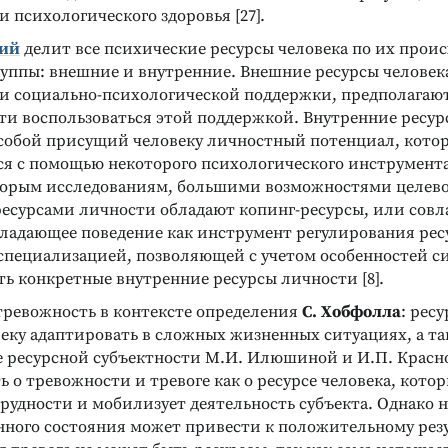
 психологического здоровья [27].
кий
делит все психические ресурсы человека по их прои
руппы: внешние и внутренние. Внешние ресурсы человек
и социально-психологической поддержки, предполагают
сти воспользоваться этой поддержкой. Внутренние ресур
собой присущий человеку личностный потенциал, кото
ся с помощью некоторого психологического инструментар
торым исследованиям, большими возможностями целево
есурсами личности обладают копинг-ресурсы, или сов
владающее поведение как инструмент регулирования рес
специализацией, позволяющей с учетом особенностей с
ь конкретные внутренние ресурсы личности [8].
тревожность в контексте определения
С. Хобфолла
: ресу
еку адаптировать в сложных жизненных ситуациях, а та
е ресурсной субъектности М.И. Илюшиной и И.П. Красн
 о тревожности и тревоге как о ресурсе человека, кото
рудности и мобилизует деятельность субъекта. Однако 
нного состояния может привести к положительному резу