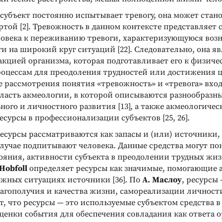
а субъект постоянно испытывает тревогу, она может стан
той [2]. Тревожность в данном контексте представляет 
ST. ТЕСТ ЛЮШЕРА
ПРОЕКТИВНЫЕ КАРТЫ
Вид из твоего окна
АРИЯ)
ловека к переживанию тревоги, характеризующуюся во
мплекс
Метафорические ассоциативные
и на широкий круг ситуаций [22]. Следовательно, она я
тест Люшера и
карты для работы с образом Я и
акцией организма, которая подготавливает его к физич
ктов
внутренними ресурсами личности
оцессам для преодоления трудностей или достижения 
Подробнее
е рассмотрения понятия «тревожность» и «тревога» вход
ласть акмеологии, в которой описываются разнообразн
ого и личностного развития [13], а также акмеологичес
сурсы в профессионализации субъектов [25, 26].
есурсы рассматриваются как запасы и (или) источники,
лучае подпитывают человека. Данные средства могут по
тояния, активности субъекта в преодолении трудных жи
 Hobfoll
определяет ресурсы как значимые, помогающие 
ожных ситуациях источники [36]. По
А. Маслоу
, ресурсы
агополучия и качества жизни, самореализации личности
т, что ресурсы — это используемые субъектом средства в
ценки события для обеспечения совладания как ответа о