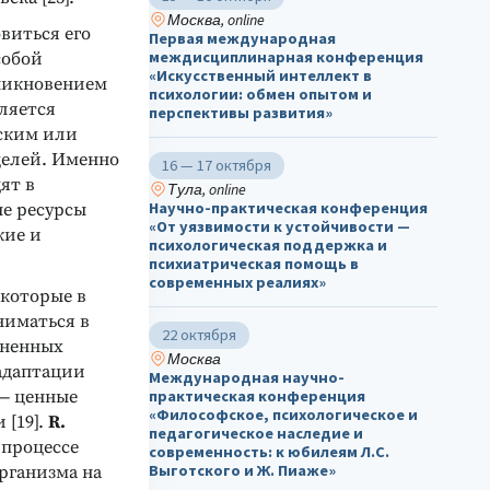
Москва, online
овиться его
Первая международная
междисциплинарная конференция
собой
«Искусственный интеллект в
зникновением
психологии: обмен опытом и
вляется
перспективы развития»
еским или
целей. Именно
16 — 17 октября
ят в
Тула, online
Научно-практическая конференция
ые ресурсы
«От уязвимости к устойчивости —
кие и
психологическая поддержка и
психиатрическая помощь в
современных реалиях»
 которые в
ниматься в
22 октября
зненных
Москва
адаптации
Международная научно-
 — ценные
практическая конференция
«Философское, психологическое и
 [19].
R.
педагогическое наследие и
 процессе
современность: к юбилеям Л.С.
Выготского и Ж. Пиаже»
рганизма на