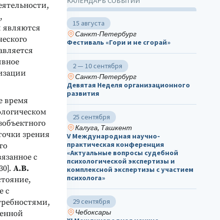
КАЛЕНДАРЬ СОБЫТИЙ
еятельности,
,
15 августа
и являются
Санкт-Петербург
ческого
Фестиваль «Гори и не сгорай»
авляется
ивное
2 — 10 сентября
лизации
Санкт-Петербург
Девятая Неделя организационного
развития
е время
ологическом
25 сентября
зобъектного
Калуга, Ташкент
точки зрения
V Международная научно-
практическая конференция
то
«Актуальные вопросы судебной
язанное с
психологической экспертизы и
30].
А.В.
комплексной экспертизы с участием
психолога»
стояние,
е с
29 сентября
требностями,
Чебоксары
ненной