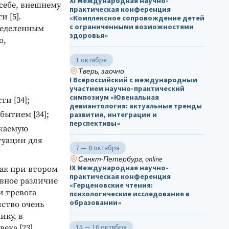
ХΙ Международная научно-
себе, внешнему
практическая конференция
 [5].
«Комплексное сопровождение детей
с ограниченными возможностями
пределенным
здоровья»
о,
1 октября
Тверь, заочно
I Всероссийский с международным
участием научно-практический
симпозиум «Ювенальная
и [34];
девиантология: актуальные тренды
бытием [34];
развития, интеграции и
перспективы»
ажаемую
туации для
7 — 8 октября
Санкт-Петербург, online
IX Международная научно-
как при втором
практическая конференция
овное различие
«Герценовские чтения:
и тревога
психологические исследования в
образовании»
йство очень
ику, в
15 — 16 октября
ка [23].