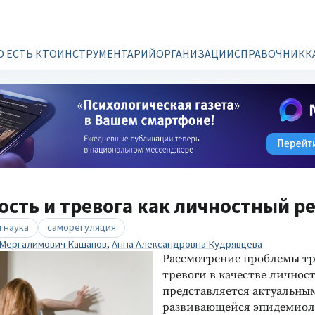
О ЕСТЬ КТО
ИНСТРУМЕНТАРИЙ
ОРГАНИЗАЦИИ
СПРАВОЧНИК
К
сть и тревога как личностный ре
 наука
саморегуляция
 Мергалимович Кашапов
,
Анна Александровна Кудрявцева
Рассмотрение проблемы т
тревоги в качестве личност
представляется актуальным
развивающейся эпидемиол