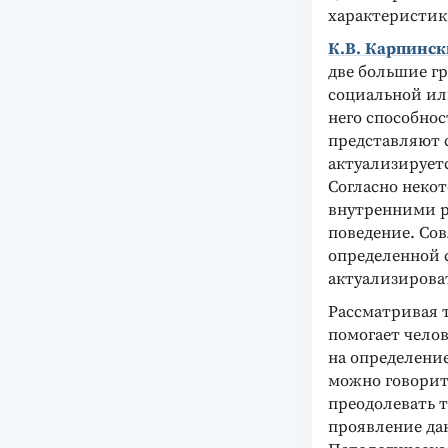
характеристики
К.В. Карпинс
две большие г
социальной ил
него способно
представляют 
актуализирует
Согласно неко
внутренними р
поведение. Со
определенной 
актуализироват
Рассматривая 
помогает челов
на определени
можно говорить
преодолевать т
проявление да