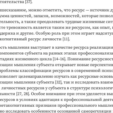
тоятельства [37].
ышесказанное, можно отметить, что ресурс — источник 
сумма ценностей, запасов, возможностей, которые позв
тельность, а также преодолевать трудные жизненные сит
те тревожность является таким же ресурсом, как опыт, 
ддержка и другие. Особую роль при этом играет надситу
когнитивный ресурс личности [11].
сть мышления выступает в качестве ресурса реализаци
омпонентов субъекта на разных этапах профессионализа
тадиях жизненного цикла [14–16]. Понимание ресурсност
зации мышления субъекта открывает новые перспекти
роблемы классификации ресурсов в современной психоло
озволяет целенаправленно изучать как ресурсные основ
зации мышления субъекта [32], так и исследовать взаим
 личностных ресурсов у субъекта в структуре психологи
ьности [27, 28]. Особое внимание при этом уделяется в
сурсов в условиях адаптация к профессиональной деяте
метакогнитивных признаков профессионального мышле
но исследовать особенности осознанной саморегуляции 