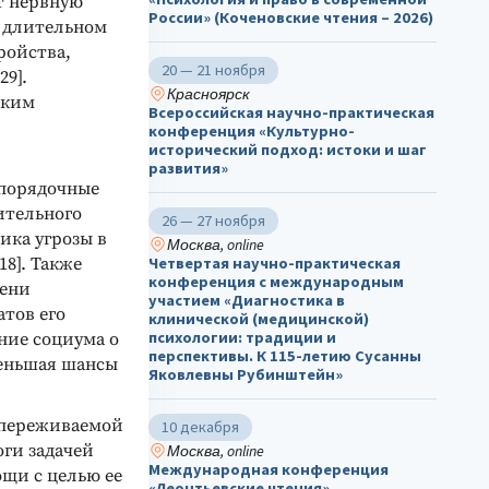
т нервную
России» (Коченовские чтения – 2026)
и длительном
ройства,
20 — 21 ноября
9].
Красноярск
ским
Всероссийская научно-практическая
конференция «Культурно-
исторический подход: истоки и шаг
развития»
порядочные
ительного
26 — 27 ноября
ика угрозы в
Москва, online
8]. Также
Четвертая научно-практическая
конференция с международным
пени
участием «Диагностика в
атов его
клинической (медицинской)
психологии: традиции и
ние социума о
перспективы. К 115-летию Сусанны
меньшая шансы
Яковлевны Рубинштейн»
, переживаемой
10 декабря
оги задачей
Москва, online
Международная конференция
ощи с целью ее
«Леонтьевские чтения»