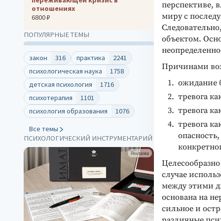
перспективе, 
отношениях
миру с послед
6800 ₽
Следовательно,
ПОПУЛЯРНЫЕ ТЕМЫ
объектом. Осн
неопределенно
закон
316
практика
2241
Причинами воз
психологическая наука
1758
ожидание б
детская психология
1716
тревога ка
психотерапия
1101
тревога ка
психология образования
1076
тревога к
Все темы
опасность,
ПСИХОЛОГИЧЕСКИЙ ИНСТРУМЕНТАРИЙ
конкретног
Реклама
Целесообразно 
случае использ
между этими дв
основана на не
сильное и остр
различные пси