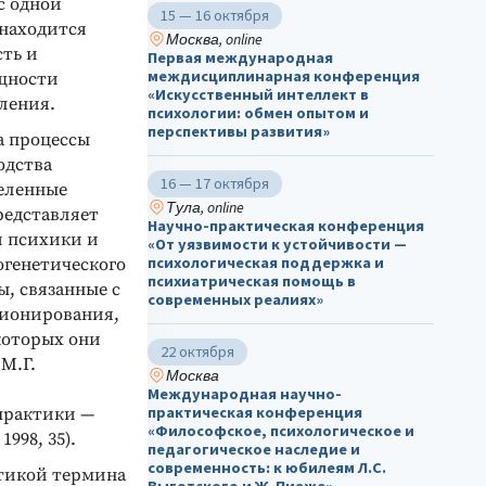
с одной
15 — 16 октября
 находится
Москва, online
сть и
Первая международная
междисциплинарная конференция
ущности
«Искусственный интеллект в
ления.
психологии: обмен опытом и
перспективы развития»
а процессы
одства
16 — 17 октября
деленные
Тула, online
редставляет
Научно-практическая конференция
и психики и
«От уязвимости к устойчивости —
психологическая поддержка и
огенетического
психиатрическая помощь в
, связанные с
современных реалиях»
ционирования,
которых они
22 октября
М.Г.
Москва
Международная научно-
практическая конференция
практики —
«Философское, психологическое и
998, 35).
педагогическое наследие и
современность: к юбилеям Л.С.
тикой термина