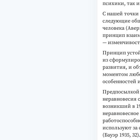
психики, так 
С нашей точки 
следующие общ
человека (Авер
принцип взаим
— изменчивост
Принцип устой
из сформулиро
развития, и о
моментом любо
особенностей 
Предпосылкой 
неравновесия 
возникший в 19
неравновесное
работоспособно
используют за 
(Бауэр 1935, 32)