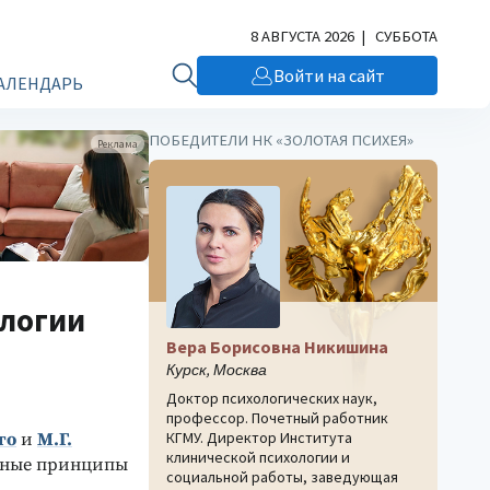
8 АВГУСТА 2026 | СУББОТА
Войти на сайт
АЛЕНДАРЬ
ПОБЕДИТЕЛИ НК «ЗОЛОТАЯ ПСИХЕЯ»
Реклама
ологии
Вера Борисовна Никишина
Курск, Москва
Доктор психологических наук,
профессор. Почетный работник
КГМУ. Директор Института
го
и
М.Г.
клинической психологии и
ьные принципы
социальной работы, заведующая