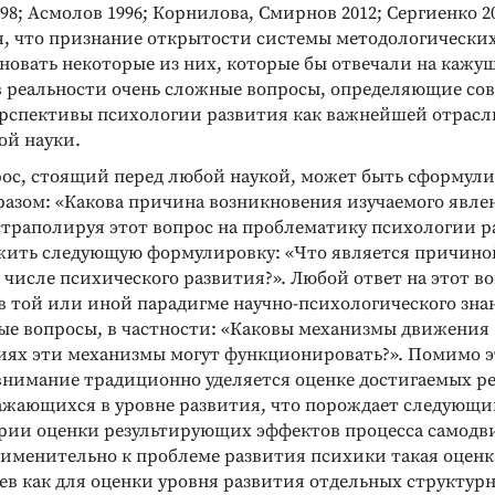
8; Асмолов 1996; Корнилова, Смирнов 2012; Сергиенко 2
я, что признание открытости системы методологически
новать некоторые из них, которые бы отвечали на кажу
в реальности очень сложные вопросы, определяющие со
ерспективы психологии развития как важнейшей отрасл
ой науки.
ос, стоящий перед любой наукой, может быть сформул
азом: «Какова причина возникновения изучаемого явле
страполируя этот вопрос на проблематику психологии р
ить следующую формулировку: «Что является причино
 числе психического развития?». Любой ответ на этот во
в той или иной парадигме научно-психологического знан
ые вопросы, в частности: «Каковы механизмы движения 
виях эти механизмы могут функционировать?». Помимо э
внимание традиционно уделяется оценке достигаемых ре
ажающихся в уровне развития, что порождает следующи
рии оценки результирующих эффектов процесса самодв
рименительно к проблеме развития психики такая оценк
ев как для оценки уровня развития отдельных структур