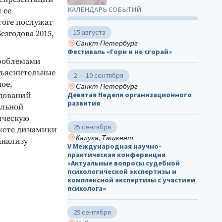
КАЛЕНДАРЬ СОБЫТИЙ
 ее
тоге послужат
15 августа
згодова 2015,
Санкт-Петербург
Фестиваль «Гори и не сгорай»
проблемами
бъяснительные
2 — 10 сентября
ное,
Санкт-Петербург
Девятая Неделя организационного
дований
развития
ельной
хическую
25 сентября
ексте динамики
Калуга, Ташкент
анализу
V Международная научно-
практическая конференция
«Актуальные вопросы судебной
психологической экспертизы и
комплексной экспертизы с участием
психолога»
29 сентября