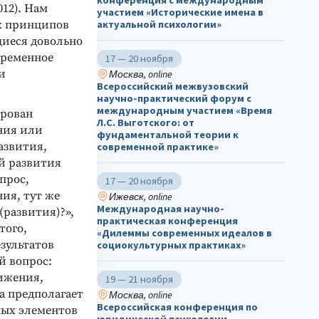
конференция с международным
012). Нам
участием «Исторические имена в
х принципов
актуальной психологии»
щиеся довольно
временное
17 — 20 ноября
и
Москва, online
Всероссийский межвузовский
научно-практический форум с
международным участием «Время
ирован
Л.С. Выготского: от
ния или
фундаментальной теории к
азвития,
современной практике»
й развития
прос,
17 — 20 ноября
ия, тут же
Ижевск, online
Международная научно-
(развития)?»,
практическая конференция
того,
«Дилеммы современных идеалов в
зультатов
социокультурных практиках»
й вопрос:
ижения,
19 — 21 ноября
а предполагает
Москва, online
Всероссийская конференция по
ных элементов