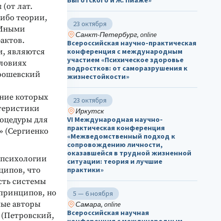
Выготского и Ж. Пиаже»
п
(от лат.
либо теории,
23 октября
 Иными
Санкт-Петербург, online
актов.
Всероссийская научно-практическая
и, являются
конференция с международным
участием «Психическое здоровье
словиях
подростков: от саморазрушения к
Ярошевский
жизнестойкости»
ние которых
23 октября
ктеристики
Иркутск
роцедуры для
VI Международная научно-
практическая конференция
» (Сергиенко
«Межведомственный подход к
сопровождению личности,
оказавшейся в трудной жизненной
я психологии
ситуации: теория и лучшие
ципов, что
практики»
сть системы
 принципов, но
5 — 6 ноября
ные авторы
Самара, online
Всероссийская научная
 (Петровский,