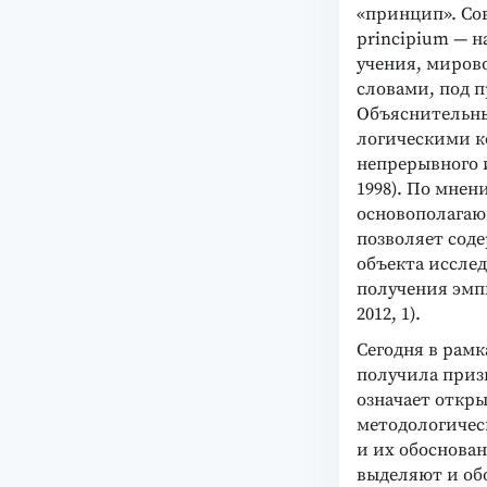
«принцип». Со
principium — н
учения, миров
словами, под 
Объяснительны
логическими к
непрерывного 
1998). По мне
основополагаю
позволяет сод
объекта иссле
получения эмп
2012, 1).
Сегодня в рамк
получила приз
означает откр
методологичес
и их обоснован
выделяют и об