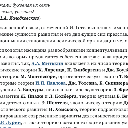
жаль: духовная их связь
чезла, унеслась!
Н.А. Холодковского
)
жизненной связи, отмеченной И. Гёте, выполняет именн
имание сущности развития и его движущих сил представ
понимания становления психической организации чело
сихология насыщена разнообразными концептуальными 
 из которых предлагается собственная трактовка проце
азвития. Так,
А.А. Митькин
включает в их число теори
огические теории
К. Лоренца
,
Н. Тинбергена
и
Дж. Боул
ю теорию
М. Монтессори
, ортогенетическую теорию
Т. 
кторные теории
И.П. Павлова
,
Дж. Уотсона
,
Б. Скиннера
аучения
А. Бандуры
, психоаналитическую теорию
З. Фр
развития
Ж. Пиаже
и
Л. Колберга
, теорию аутизма
Б. Б
Реклама
Реклама
ия детского опыта
Э. Шехтеля
, экологическую теорию
Д
стического развития
Н. Хомского
, теорию подростково
цированные современные варианты деятельностного по
.Р. Лурии
, а также теорию поэтапного формирования у