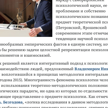
наряду с саморефлексией
психологической науки, е
проблемами и собственно
психологическим познани
предмет теоретической пс
(Петровский, Ярошевский 1
современном этапе отмеча
тенденции научной психол
знообразных эмпирических фактов в единую систему, ко
а бы решению задачи целостной репрезентации психолог
мпонентов и взаимосвязей.
х решений является интегративный подход к психологи
взаимодействию людей, предложенный
Владимиром Ни
 воплотившийся в принципах методологии интегрально
годова 2015). Многогранность феномена психологии чел
 использования теоретико-методологических положени
гических парадигм, ни одна из которых по отдельности
ающее представление о предмете психологии. Как отмеч
А. Безгодова
, «логика исследования в данном методолог
т глубины понимания предмета исследования, степени 