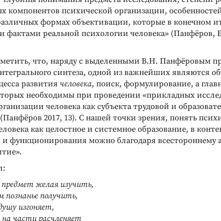
ых компонентов психической организации, особенностей
различных формах объективации, которые в конечном и
 фактами реальной психологии человека» (Панфёров, Бе
метить, что, наряду с выделенными В.Н. Панфёровым 
нтегрального синтеза, одной из важнейших являются о
цесса развития
человека
, поиск, формулирование, а глав
торых необходимы при проведении «прикладных иссле
ганизации человека как субъекта трудовой и образоват
(Панфёров 2017, 13). С нашей точки зрения, понять пси
ловека как целостное и системное образование, в конт
я и функционирования можно благодаря всестороннему 
итие».
л:
 предмет желая изучить,
м познанье получить,
душу изгоняет,
 на части расчленяет