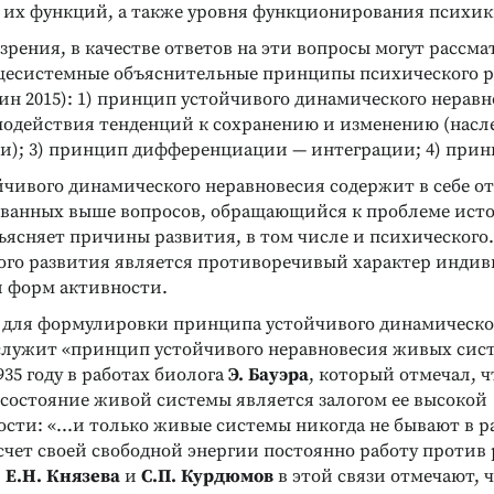
и их функций, а также уровня функционирования психик
зрения, в качестве ответов на эти вопросы могут рассм
есистемные объяснительные принципы психического р
ин 2015): 1) принцип устойчивого динамического неравно
одействия тенденций к сохранению и изменению (насл
и); 3) принцип дифференциации — интеграции; 4) прин
чивого динамического неравновесия содержит в себе от
ванных выше вопросов, обращающийся к проблеме ист
бъясняет причины развития, в том числе и психического
го развития является противоречивый характер инди
и форм активности.
для формулировки принципа устойчивого динамическо
служит «принцип устойчивого неравновесия живых сист
35 году в работах биолога
Э. Бауэра
, который отмечал, 
 состояние живой системы является залогом ее высокой
сти: «...и только живые системы никогда не бывают в 
счет своей свободной энергии постоянно работу против
.
Е.Н. Князева
и
С.П. Курдюмов
в этой связи отмечают, 