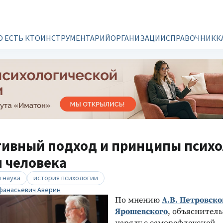
О ЕСТЬ КТО
ИНСТРУМЕНТАРИЙ
ОРГАНИЗАЦИИ
СПРАВОЧНИК
К
тивный подход и принципы псих
 человека
 наука
история психологии
фанасьевич Аверин
По мнению
А.В. Петровско
Ярошевского
, объяснител