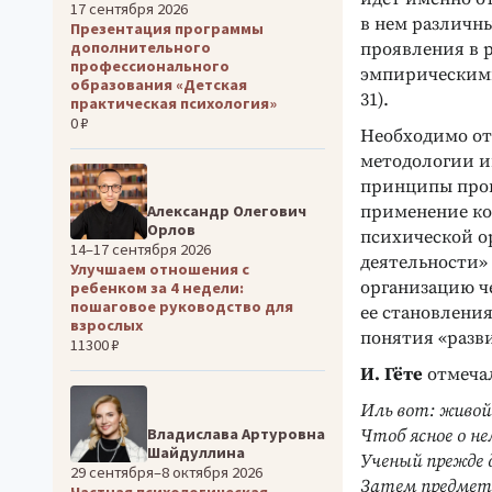
17 сентября 2026
в нем различн
Презентация программы
дополнительного
проявления в 
профессионального
эмпирическими
образования «Детская
31).
практическая психология»
0 ₽
Необходимо от
методологии и
принципы про
применение ко
Александр Олегович
Орлов
психической ор
14–17 сентября 2026
деятельности» 
Улучшаем отношения с
организацию че
ребенком за 4 недели:
пошаговое руководство для
ее становлени
взрослых
понятия «разв
11300 ₽
И. Гёте
отмеча
Иль вот: живой
Владислава Артуровна
Чтоб ясное о не
Шайдуллина
Ученый прежде 
29 сентября–8 октября 2026
Затем предмет
Частная психологическая