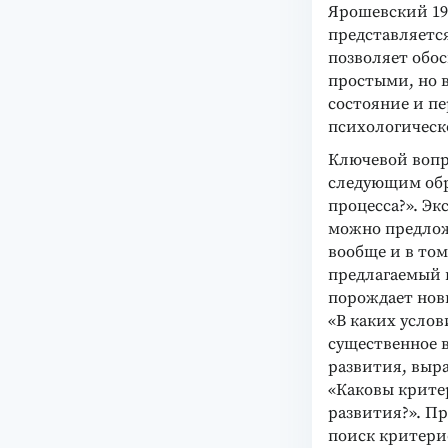
Ярошевский 199
представляетс
позволяет обос
простыми, но 
состояние и п
психологическ
Ключевой вопр
следующим обр
процесса?». Эк
можно предлож
вообще и в том
предлагаемый 
порождает нов
«В каких усло
существенное 
развития, выр
«Каковы крите
развития?». П
поиск критери