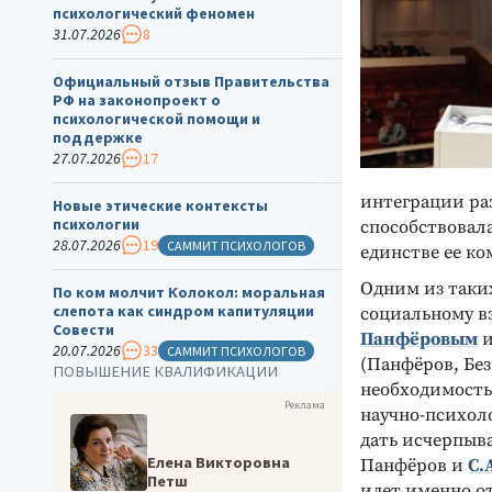
психологический феномен
31.07.2026
8
Официальный отзыв Правительства
РФ на законопроект о
психологической помощи и
поддержке
27.07.2026
17
интеграции ра
Новые этические контексты
психологии
способствовал
28.07.2026
19
САММИТ ПСИХОЛОГОВ
единстве ее ко
Одним из таки
По ком молчит Колокол: моральная
слепота как синдром капитуляции
социальному 
Совести
Панфёровым
и
20.07.2026
33
САММИТ ПСИХОЛОГОВ
(Панфёров, Без
ПОВЫШЕНИЕ КВАЛИФИКАЦИИ
необходимость
Реклама
научно-психоло
дать исчерпыв
Елена Викторовна
Панфёров и
С.
Петш
идет именно о