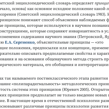
ветский энциклопедический словарь определяет
принци
ачало, основа) как основное исходное положение какой-
оззрения (Советский энциклопедический словарь 1983).
принципом понимают способ объяснения наблюдаемых ф
е принципы, которые используются в научном познани
онструкциями, которые сохраняют инвариантность в у
изменения содержания научного знания (Петровский, 
нию
Е.А. Сергиенко
, объяснительные принципы — «это
щие положения, предпосылки или концепции, примене
ержательно описывать предполагаемые свойства и хара
дования и на основании общенаучного метода строить п
ирического материала, его обобщения и интерпретации
ах так называемого постнеклассического этапа развити
нание «полипарадигмальность» методологических прин
ытость системы этих принципов (Юревич 2005). Открыто
ких принципов предполагает не только введение новых
ие. В настоящее время в отечественной психологии раз
основывают различные принципы психологии развития