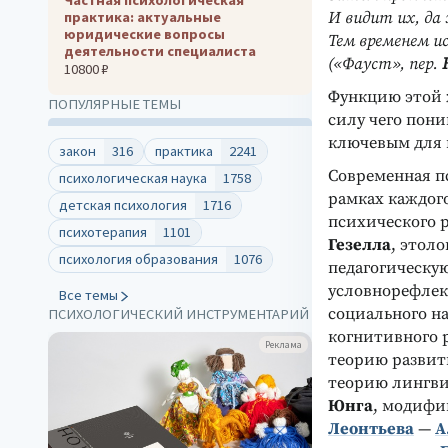
И видит их, да 
практика: актуальные
юридические вопросы
Тем временем ис
деятельности специалиста
(«Фауст», пер.
10800 ₽
Функцию этой 
ПОПУЛЯРНЫЕ ТЕМЫ
силу чего пон
ключевым для 
закон
316
практика
2241
Современная п
психологическая наука
1758
рамках каждого
детская психология
1716
психического р
психотерапия
1101
Гезелла
, этол
психология образования
1076
педагогическу
условнорефле
Все темы
социального н
ПСИХОЛОГИЧЕСКИЙ ИНСТРУМЕНТАРИЙ
когнитивного 
Реклама
теорию развит
теорию лингви
Юнга
, модифи
Леонтьева
—
А