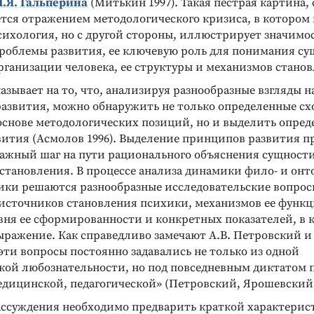
П.Я. Гальперина
(Митькин 1997). Такая пестрая картина, 
ется отражением методологического кризиса, в котором
сихология, но с другой стороны, иллюстрирует значимо
проблемы развития, ее ключевую роль для понимания с
ST. ТЕСТ ЛЮШЕРА
ДИАГНОСТИКА ИНТЕЛЛЕКТУАЛЬНЫХ И
рганизации человека, ее структуры и механизмов станов
АРИЯ)
ТВОРЧЕСКИХ СПОСОБНОСТЕЙ
мплекс
Кубики Коса
азывает на то, что, анализируя разнообразные взгляды н
тест Люшера и
Измерение уровня невербального
развития, можно обнаружить не только определенные сх
ктов
интеллекта
основе методологических позиций, но и выделить опре
Подробнее
ития (Асмолов 1996). Выделение принципов развития п
важный шаг на пути рационального объяснения сущност
становления. В процессе анализа динамики фило- и онт
ики решаются разнообразные исследовательские вопросы
источников становления психики, механизмов ее функ
вня ее сформированности и конкретных показателей, в 
ыражение. Как справедливо замечают А.В. Петровский и 
ти вопросы постоянно задавались не только из одной
кой любознательности, но под повседневным диктатом 
дицинской, педагогической» (Петровский, Ярошевский 1
ссуждения необходимо предварить краткой характерис