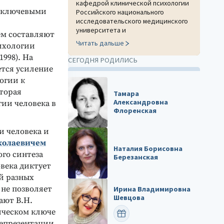
кафедрой клинической психологии
е ключевыми
Российского национального
исследовательского медицинского
университета и
ем составляют
Читать дальше
ихологии
998). На
СЕГОДНЯ РОДИЛИСЬ
ется усиление
огии к
торая
Тамара
Александровна
ии человека в
Флоренская
и человека и
колаевичем
Наталия Борисовна
го синтеза
Березанская
овека диктует
й разных
 не позволяет
Ирина Владимировна
Шевцова
ают В.Н.
ическом ключе
ПОЗДРАВИТЬ
репрезентации