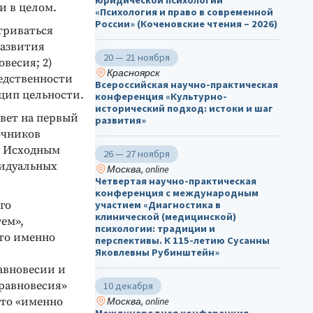
юридической психологии
и в целом.
«Психология и право в современной
России» (Коченовские чтения – 2026)
атриваться
азвития
20 — 21 ноября
весия; 2)
Красноярск
едственности
Всероссийская научно-практическая
цип цельности.
конференция «Культурно-
исторический подход: истоки и шаг
вет на первый
развития»
очников
. Исходным
26 — 27 ноября
видуальных
Москва, online
Четвертая научно-практическая
конференция с международным
го
участием «Диагностика в
клинической (медицинской)
ем»,
психологии: традиции и
что именно
перспективы. К 115-летию Сусанны
Яковлевны Рубинштейн»
равновесии и
 равновесия»
10 декабря
что «именно
Москва, online