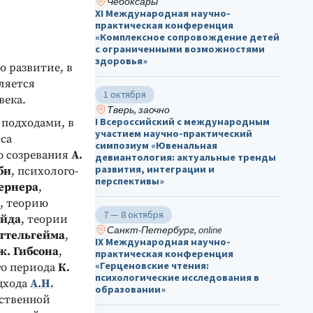
Чебоксары
ХΙ Международная научно-
практическая конференция
«Комплексное сопровождение детей
с ограниченными возможностями
здоровья»
о развитие, в
ляется
1 октября
века.
Тверь, заочно
I Всероссийский с международным
подходами, в
участием научно-практический
сса
симпозиум «Ювенальная
ю созревания
А.
девиантология: актуальные тренды
развития, интеграции и
би
, психолого-
перспективы»
Вернера
,
, теорию
7 — 8 октября
ейда
, теории
Санкт-Петербург, online
еттельгейма
,
IX Международная научно-
ж. Гибсона
,
практическая конференция
«Герценовские чтения:
го периода
К.
психологические исследования в
дхода
А.Н.
образовании»
мственной