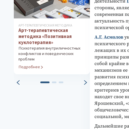
деятельности
стороны, явля
современная п
актуальность 
АРТ-ТЕРАПЕВТИЧЕСКАЯ МЕТОДИКА
LUSCHER СOLOR TE
психической о
Арт-терапевтическая
ОРИГИНАЛ (ШВЕЙЦ
Цветовой ко
методика «Позитивная
А.Г. Асмолов
ук
Оригинальный 
куклотерапия»
психического 
анализ конфли
Психотерапия внутриличностных
лежащих в их 
конфликтов и поведенческих
Подробнее
принципы разв
проблем
собой крайне 
Подробнее
механизмов ее 
развития псих
определением 
критериев уро
находят свое в
Ярошевский, «э
общечеловечес
социальной, ме
Дальнейшие ра