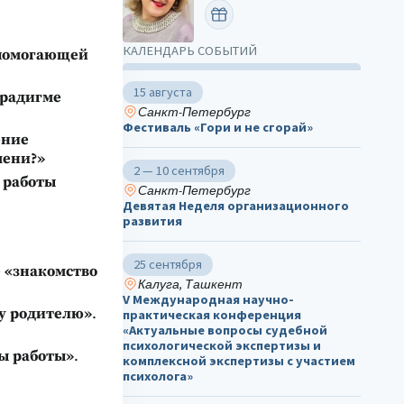
ПОЗДРАВИТЬ
КАЛЕНДАРЬ СОБЫТИЙ
 помогающей
15 августа
арадигме
Санкт-Петербург
Фестиваль «Гори и не сгорай»
ение
мени?»
2 — 10 сентября
 работы
Санкт-Петербург
Девятая Неделя организационного
развития
25 сентября
 «знакомство
Калуга, Ташкент
V Международная научно-
у родителю»
.
практическая конференция
«Актуальные вопросы судебной
психологической экспертизы и
ры работы»
.
комплексной экспертизы с участием
психолога»