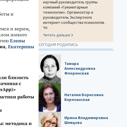
научный руководитель группы
компаний «Гуманитарные
технологии». Организатор и
боты и
руководитель Экспертного
интернет-сообщества психологов.
Чл
емся и верим,
еплом живого
Читать дальше
ергию
Елены
СЕГОДНЯ РОДИЛИСЬ
на
,
Екатерины
Тамара
Александровна
Флоренская
или близость
начиная с
sApp
)»
Наталия Борисовна
Тактики работы
Березанская
ы
Ирина Владимировна
Шевцова
ы: методика и