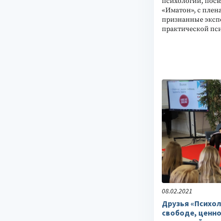
психологии, пос
«Иматон», с пле
признанные экспе
практической пси
08.02.2021
Друзья «Психол
свободе, ценно