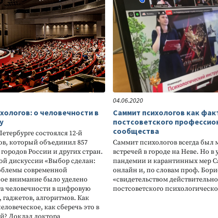
04.06.2020
ихологов: о человечности в
Саммит психологов как фа
у
постсоветского профессио
сообщества
Петербурге состоялся 12-й
в, который объединил 857
Саммит психологов всегда был
 городов России и других стран.
встречей в городе на Неве. Но в
ой дискуссии «Выбор сделан:
пандемии и карантинных мер С
облемы современной
онлайн и, по словам проф. Борис
ое внимание было уделено
«свидетельством действительн
а человечности в цифровую
постсоветского психологическог
 гаджетов, алгоритмов. Как
человеческое, как сберечь это в
й? Доклад доктора