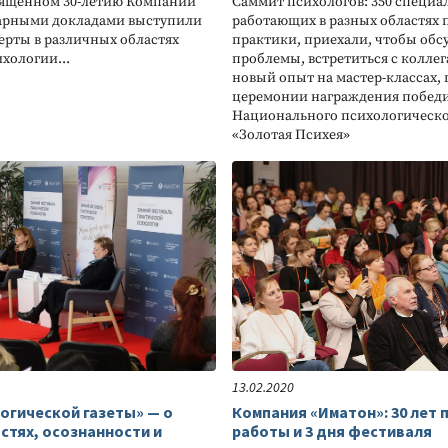
вящённом 30-летию Компании
Саммит психологов: 350 специа
нарными докладами выступили
работающих в разных областях
рты в различных областях
практики, приехали, чтобы обс
хологии...
проблемы, встретиться с колле
новый опыт на мастер-классах, 
церемонии награждения победи
Национального психологическо
«Золотая Психея»
13.02.2020
огической газеты» — о
Компания «Иматон»: 30 лет
стях, осознанности и
работы и 3 дня фестиваля