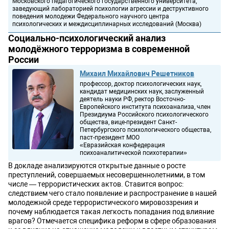
Московского педагогического государственного университета,
заведующий лабораторией психологии агрессии и деструктивного
поведения молодежи Федерального научного центра
психологических и междисциплинарных исследований (Москва)
Социально-психологический анализ
молодёжного терроризма в современной
России
Михаил Михайлович Решетников
профессор, доктор психологических наук,
кандидат медицинских наук, заслуженный
деятель науки РФ, ректор Восточно-
Европейского института психоанализа, член
Президиума Российского психологического
общества, вице-президент Санкт-
Петербургского психологического общества,
паст-президент МОО
«Евразийская конфедерация
психоаналитической психотерапии»
В докладе анализируются открытые данные о росте
преступлений, совершаемых несовершеннолетними, в том
числе — террористических актов. Ставится вопрос:
следствием чего стало появление и распространение в нашей
молодежной среде террористического мировоззрения и
почему наблюдается такая легкость попадания под влияние
врагов? Отмечается специфика реформ в сфере образования