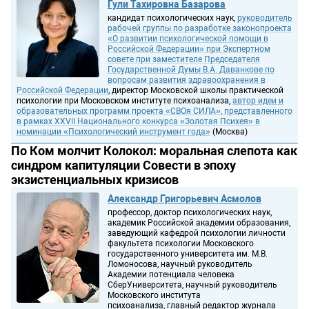
Гули Тахировна Базарова
кандидат психологических наук,
руководитель
рабочей группы по разработке законопроекта
«О развитии психологической помощи в
Российской Федерации» при Экспертном
совете при заместителе Председателя
Государственной Думы В.А. Даванкове по
вопросам развития здравоохранения в
Российской Федерации
, директор Московской школы практической
психологии при Московском институте психоанализа,
автор идеи и
образовательных программ проекта «СВОя СИЛА», представленного
в рамках XXVII Национального конкурса «Золотая Психея» в
номинации «Психологический инструмент года»
(Москва)
По Ком молчит Колокол: моральная слепота как
синдром капитуляции Совести в эпоху
экзистенциальных кризисов
Александр Григорьевич Асмолов
профессор, доктор психологических наук,
академик Российской академии образования,
заведующий кафедрой психологии личности
факультета психологии Московского
государственного университета им. М.В.
Ломоносова, научный руководитель
Академии потенциала человека
СберУниверситета, научный руководитель
Московского института
психоанализа, главный редактор журнала