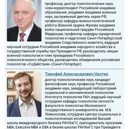
профессор, доктор психологических наук,
член-корреспондент Российской академии
образования, академик Академии военных
наук, заслуженный деятель науки РФ,
профессор кафедры военно-политической
работы Военной ордена Жукова академии
войск национальной гвардии Российской
Федерации, профессор кафедры юридической
психологии и педагогики Санкт-Петербургской
академии Следственного комитета, ведущий
научный сотрудник Российской академии народного хозяйства и
государственной службы при Президенте РФ, руководитель секции
военной психологии и член президиума Российского
психологического общества, руководитель объединения российских
психологов «СоДействие» (Санкт-Петербург)
Тимофей Александрович Нестик
доктор психологических наук, кандидат
философских наук, профессор Российской
академии наук, заведующий лабораторией
социальной и экономической психологии
Института психологии РАН, ведущий научный
сотрудник кафедры психологии личности
факультета психологии Московского
государственного университета им. М.В.
Ломоносова, сотрудник Центра социальных и
психологических исследований Высшей
школы международного бизнеса РАНХиГС, преподаватель программ
MBA, Executive MBA и DBA в бизнес-школах РАНХиГС при Президенте