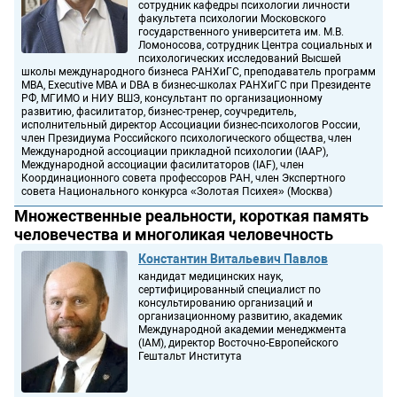
сотрудник кафедры психологии личности
факультета психологии Московского
государственного университета им. М.В.
Ломоносова, сотрудник Центра социальных и
психологических исследований Высшей
школы международного бизнеса РАНХиГС, преподаватель программ
MBA, Executive MBA и DBA в бизнес-школах РАНХиГС при Президенте
РФ, МГИМО и НИУ ВШЭ, консультант по организационному
развитию, фасилитатор, бизнес-тренер, соучредитель,
исполнительный директор Ассоциации бизнес-психологов России,
член Президиума Российского психологического общества, член
Международной ассоциации прикладной психологии (IAAP),
Международной ассоциации фасилитаторов (IAF), член
Координационного совета профессоров РАН, член Экспертного
совета Национального конкурса «Золотая Психея» (Москва)
Множественные реальности, короткая память
человечества и многоликая человечность
Константин Витальевич Павлов
кандидат медицинских наук,
сертифицированный специалист по
консультированию организаций и
организационному развитию, академик
Международной академии менеджмента
(IAM), директор Восточно-Европейского
Гештальт Института