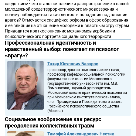
следствием чего стало появление и распространение в нашей
молодежной среде террористического мировоззрения и
почему наблюдается такая легкость попадания под влияние
врагов? Отмечается специфика реформ в сфере образования
и ее влияние на отношение молодежи к властным структурам.
Приводится краткое описание механизмов вербовки и
психологического портрета социального террориста.
Профессиональная идентичность и
нравственный выбор: помогает ли психолог
«врагу»?
Тахир Юсупович Базаров
профессор, доктор психологических наук,
профессор кафедры социальной психологии
факультета психологии Московского
государственного университета им. М.В.
Ломоносова, научный руководитель
Московской школы практической психологии
при Московском институте психоанализа,
член Президиума и Президентского совета
Российского психологического общества
(Москва)
Социальное воображение как ресурс
преодоления коллективных травм
Тимофей Александрович Нестик