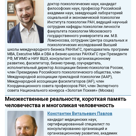
доктор психологических наук, кандидат
философских наук, профессор Российской
академии наук, заведующий лабораторией
социальной и экономической психологии
Института психологии РАН, ведущий научный
сотрудник кафедры психологии личности
факультета психологии Московского
государственного университета им. М.В.
Ломоносова, сотрудник Центра социальных и
психологических исследований Высшей
школы международного бизнеса РАНХиГС, преподаватель программ
MBA, Executive MBA и DBA в бизнес-школах РАНХиГС при Президенте
РФ, МГИМО и НИУ ВШЭ, консультант по организационному
развитию, фасилитатор, бизнес-тренер, соучредитель,
исполнительный директор Ассоциации бизнес-психологов России,
член Президиума Российского психологического общества, член
Международной ассоциации прикладной психологии (IAAP),
Международной ассоциации фасилитаторов (IAF), член
Координационного совета профессоров РАН, член Экспертного
совета Национального конкурса «Золотая Психея» (Москва)
Множественные реальности, короткая память
человечества и многоликая человечность
Константин Витальевич Павлов
кандидат медицинских наук,
сертифицированный специалист по
консультированию организаций и
организационному развитию, академик