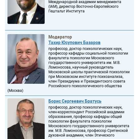
Международной академии менеджмента
(IAM), директор Восточно-Европейского
Гештальт Института
Модератор
Тахир Юсупович Базаров
профессор, доктор психологических наук,
профессор кафедры социальной психологии
факультета психологии Московского
государственного университета им. М.В.
Ломоносова, научный руководитель
Московской школы практической психологии
при Московском институте психоанализа,
член Президиума и Президентского совета
Российского психологического общества
(Москва)
Борис Сергеевич Братусь
профессор, доктор психологических наук,
член-корреспондент Российской академии
образования, профессор кафедры общей
психологии факультета психологии
Московского государственного университета
им. М.В. Ломоносова, профессор Сретенской
духовной академии, член Этического