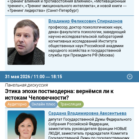
«Тренинг влияния и противостояния влиянию», «Мотивационный
тренинг», «Тренинг эмоционального интеллекта», и новой книги —
«Тренинг лидерства» (Санкт-Петербург)
Владимир Феликсович Спиридонов
профессор, доктор психологических наук,
декан факультета психологии, заведующий
научно-исследовательской лабораторией
когнитивных исследований Института
общественных наук Российской академии
народного хозяйства и государственной
службы при Президенте РФ (Москва)
31 мая 2026 / 11:00 — 18:15
Панельная дискуссия
Этика эпохи постмодерна: вернёмся ли к
истокам Человечности?
Аудиторно
Онлайн плюс
Трансляция
Сардана Владимировна Авксентьева
депутат Государственной Думы Федерального
Собрания Российской Федерации,
заместитель руководителя фракции НОВЫЕ
ЛЮДИ, заместитель председателя Комитета
Государственной Думы по государственному