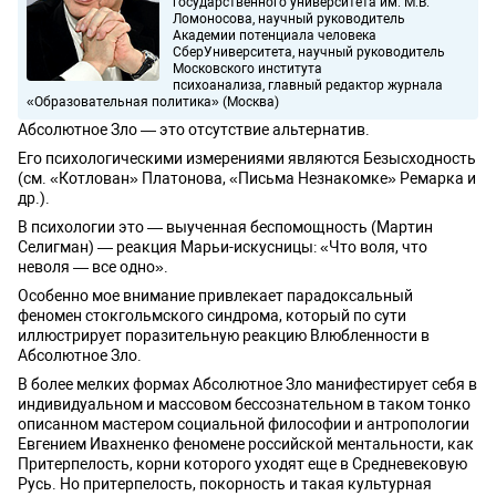
государственного университета им. М.В.
Ломоносова, научный руководитель
Академии потенциала человека
СберУниверситета, научный руководитель
Московского института
психоанализа, главный редактор журнала
«Образовательная политика» (Москва)
Абсолютное Зло — это отсутствие альтернатив.
Его психологическими измерениями являются Безысходность
(см. «Котлован» Платонова, «Письма Незнакомке» Ремарка и
др.).
В психологии это — выученная беспомощность (Мартин
Селигман) — реакция Марьи-искусницы: «Что воля, что
неволя — все одно».
Особенно мое внимание привлекает парадоксальный
феномен стокгольмского синдрома, который по сути
иллюстрирует поразительную реакцию Влюбленности в
Абсолютное Зло.
В более мелких формах Абсолютное Зло манифестирует себя в
индивидуальном и массовом бессознательном в таком тонко
описанном мастером социальной философии и антропологии
Евгением Ивахненко феномене российской ментальности, как
Притерпелость, корни которого уходят еще в Средневековую
Русь. Но притерпелость, покорность и такая культурная