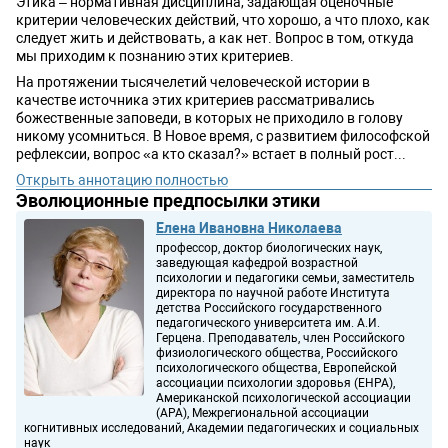
Этика – нормативная дисциплина, задающая оценочные
критерии человеческих действий, что хорошо, а что плохо, как
следует жить и действовать, а как нет. Вопрос в том, откуда
мы приходим к познанию этих критериев.
На протяжении тысячелетий человеческой истории в
качестве источника этих критериев рассматривались
божественные заповеди, в которых не приходило в голову
никому усомниться. В Новое время, с развитием философской
рефлексии, вопрос «а кто сказал?» встает в полный рост...
Открыть аннотацию полностью
Эволюционные предпосылки этики
Елена Ивановна Николаева
профессор, доктор биологических наук,
заведующая кафедрой возрастной
психологии и педагогики семьи, заместитель
директора по научной работе Института
детства Российского государственного
педагогического университета им. А.И.
Герцена. Преподаватель, член Российского
физиологического общества, Российского
психологического общества, Европейской
ассоциации психологии здоровья (EHPA),
Американской психологической ассоциации
(APA), Межрегиональной ассоциации
когнитивных исследований, Академии педагогических и социальных
наук