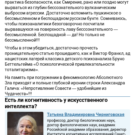
практика безопасности, как Смирение, рано или поздно могут
вырваться из глубин бессознательного вулканическим
выбросом агрессии. Достаточно вспомнить пушкинское о
бессмысленном и беспощадном русском бунте. Сомневаюсь,
чтобы психоаналитики безоговорочно посчитали
вырвавшуюся на поверхность лаву бессознательного —
бессмысленной. Беспощадной — да! Но только не
бессмысленной!!!
Чтобы в этом убедиться, достаточно прочесть
проницательную статью прошедшего, как и Виктор Франкл, ад
нацистских лагерей классика детского психоанализа Бруно
Беттельгейма «О психологической привлекательности
тоталитаризма».
На память при погружении в феноменологию Абсолютного
Зла приходят и полные глубокой иронии строки Александра
Галича: «Непротивление Совести — удобнейшее из
Чудачеств»!!!
Есть ли когнитивность у искусственного
интеллекта?
Татьяна Владимировна Черниговская
профессор, доктор биологических наук,
доктор филологических наук, академик
Российской академии образования, директор
Института когнитивных исследований Санкт-