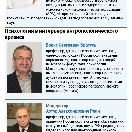
психологического общества, Европейской
ассоциации психологии здоровья (EHPA),
Американской психологической ассоциации
(APA), Межрегиональной ассоциации
когнитивных исследований, Академии педагогических и социальных
наук
Психология в интерьере антропологического
кризиса
Борис Сергеевич Братусь
профессор, доктор психологических наук,
член-корреспондент Российской академии
образования, профессор кафедры общей
психологии факультета психологии
Московского государственного университета
им. М.В. Ломоносова, профессор Сретенской
духовной академии, член Этического
комитета и руководитель секции аксиологии
психологии Российского психологического
общества (Москва)
Модератор
Артур Александрович Реан
профессор, доктор психологических наук,
академик Российской академии образования,
заслуженный деятель науки РФ, председатель
Федерального научно-координационного