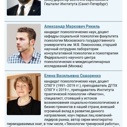
Гештальт Института (Санкт-Петербург)
Александр Маркович Рикель
кандидат психологических наук, доцент
кафедры социальной психологии факультета
психологии Московского государственного
университета им. М.В. Ломоносова, старший
научный сотрудник лаборатории
консультативной психологии и психотерапии
Федерального научного центра
психологических и междисциплинарных
исследований (Москва)
Елена Васильевна Сидоренко
кандидат психологических наук, доцент
СПбГУ (1991–2019 гг.), преподаватель ДГПХ
СПбГУ с 2019 г., преподаватель Института
практической психологии «Иматон»,
специалист, стоявший у истоков
возникновения социально-психологических и
бизнес-тренингов в нашей стране, внесший
огромный вклад в развитие данного
направления; коуч первых лиц компаний-
лидеров рынка; автор серии многократно
переиздаваемых книг, в том числе, «Технологии тренерской работы»,