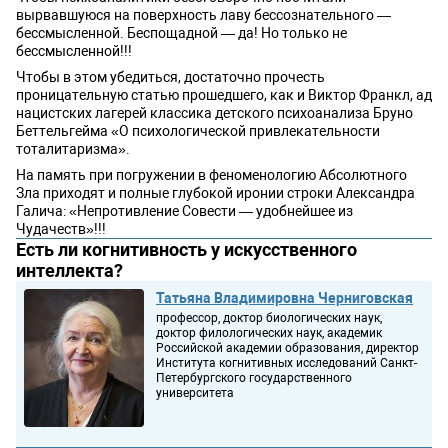
вырвавшуюся на поверхность лаву бессознательного —
бессмысленной. Беспощадной — да! Но только не
бессмысленной!!!
Чтобы в этом убедиться, достаточно прочесть
проницательную статью прошедшего, как и Виктор Франкл, ад
нацистских лагерей классика детского психоанализа Бруно
Беттельгейма «О психологической привлекательности
тоталитаризма».
На память при погружении в феноменологию Абсолютного
Зла приходят и полные глубокой иронии строки Александра
Галича: «Непротивление Совести — удобнейшее из
Чудачеств»!!!
Есть ли когнитивность у искусственного
интеллекта?
Татьяна Владимировна Черниговская
профессор, доктор биологических наук,
доктор филологических наук, академик
Российской академии образования, директор
Института когнитивных исследований Санкт-
Петербургского государственного
университета