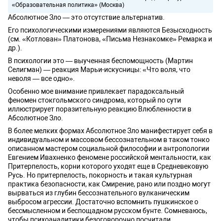
«Образовательная политика» (Москва)
Абсолютное Зло — это отсутствие альтернатив.
Его психологическими измерениями являются Безысходность
(см. «Котлован» Платонова, «Письма Незнакомке» Ремарка и
др.).
В психологии это — выученная беспомощность (Мартин
Селигман) — реакция Марьи-искусницы: «Что воля, что
неволя — все одно».
Особенно мое внимание привлекает парадоксальный
феномен стокгольмского синдрома, который по сути
иллюстрирует поразительную реакцию Влюбленности в
Абсолютное Зло.
В более мелких формах Абсолютное Зло манифестирует себя в
индивидуальном и массовом бессознательном в таком тонко
описанном мастером социальной философии и антропологии
Евгением Ивахненко феномене российской ментальности, как
Притерпелость, корни которого уходят еще в Средневековую
Русь. Но притерпелость, покорность и такая культурная
практика безопасности, как Смирение, рано или поздно могут
вырваться из глубин бессознательного вулканическим
выбросом агрессии. Достаточно вспомнить пушкинское о
бессмысленном и беспощадном русском бунте. Сомневаюсь,
чтобы психоаналитики безоговорочно посчитали