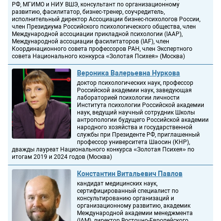
РФ, МГИМО и НИУ ВШЭ, консультант по организационному
развитию, фасилитатор, бизнес-тренер, соучредитель,
исполнительный директор Ассоциации бизнес-психологов России,
член Президиума Российского психологического общества, член
Международной ассоциации прикладной психологии (IAAP),
Международной ассоциации фасилитаторов (IAF), член
Координационного совета профессоров РАН, член Экспертного
совета Национального конкурса «Золотая Психея» (Москва)
Вероника Валерьевна Нуркова
доктор психологических наук, профессор
Российской академии наук, заведующая
лабораторией психологии личности
Института психологии Российской академии
наук, ведущий научный сотрудник Школы
антропологии будущего Российской академии
народного хозяйства и государственной
службы при Президенте РФ, приглашенный
профессор университета Шаосин (КНР),
дважды лауреат Национального конкурса «Золотая Психея» по
итогам 2019 и 2024 годов (Москва)
Константин Витальевич Павлов
кандидат медицинских наук,
сертифицированный специалист по
консультированию организаций и
организационному развитию, академик
Международной академии менеджмента
(IAM), директор Восточно-Европейского