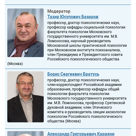
Модератор
Тахир Юсупович Базаров
профессор, доктор психологических наук,
профессор кафедры социальной психологии
факультета психологии Московского
государственного университета им. М.В.
Ломоносова, научный руководитель
Московской школы практической психологии
при Московском институте психоанализа,
член Президиума и Президентского совета
Российского психологического общества
(Москва)
Борис Сергеевич Братусь
профессор, доктор психологических наук,
член-корреспондент Российской академии
образования, профессор кафедры общей
психологии факультета психологии
Московского государственного университета
им. М.В. Ломоносова, профессор Сретенской
духовной академии, член Этического
комитета и руководитель секции аксиологии
психологии Российского психологического
общества (Москва)
Александр Григорьевич Караяни