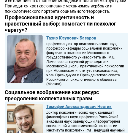
и ее влияние на отношение молодежи к властным структурам.
Приводится краткое описание механизмов вербовки и
психологического портрета социального террориста.
Профессиональная идентичность и
нравственный выбор: помогает ли психолог
«врагу»?
Тахир Юсупович Базаров
профессор, доктор психологических наук,
профессор кафедры социальной психологии
факультета психологии Московского
государственного университета им. М.В.
Ломоносова, научный руководитель
Московской школы практической психологии
при Московском институте психоанализа,
член Президиума и Президентского совета
Российского психологического общества
(Москва)
Социальное воображение как ресурс
преодоления коллективных травм
Тимофей Александрович Нестик
доктор психологических наук, кандидат
философских наук, профессор Российской
академии наук, заведующий лабораторией
социальной и экономической психологии
Института психологии РАН, ведущий научный