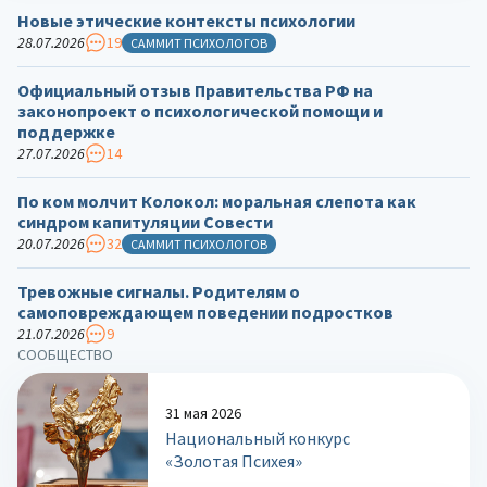
Новые этические контексты психологии
28.07.2026
19
САММИТ ПСИХОЛОГОВ
Официальный отзыв Правительства РФ на
законопроект о психологической помощи и
поддержке
27.07.2026
14
По ком молчит Колокол: моральная слепота как
синдром капитуляции Совести
20.07.2026
32
САММИТ ПСИХОЛОГОВ
Тревожные сигналы. Родителям о
самоповреждающем поведении подростков
21.07.2026
9
СООБЩЕСТВО
31 мая 2026
Национальный конкурс
«Золотая Психея»