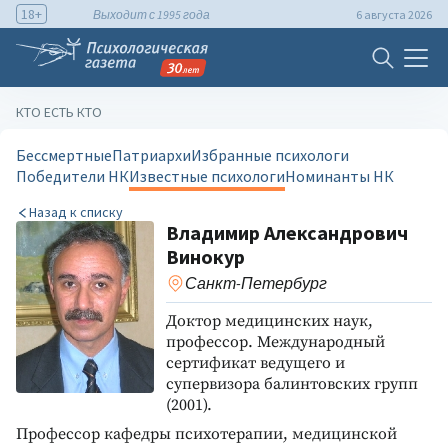
18+
Выходит с 1995 года
6 августа 2026
КТО ЕСТЬ КТО
Бессмертные
Патриархи
Избранные психологи
Победители НК
Известные психологи
Номинанты НК
Назад к списку
Владимир Александрович
Винокур
Санкт-Петербург
Доктор медицинских наук,
профессор. Международный
сертификат ведущего и
супервизора балинтовских групп
(2001).
Профессор кафедры психотерапии, медицинской