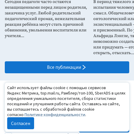
Сегодня педагоги часто остаются
В период тяжелого 
незащищенными перед лицом родителя,
испытания человеку
заказчика услуг. Любой родительский
смысл. Общечелове
педагогический промах, нежелательная
онтологический или
реакция ребёнка могут стать причиной
экзистенциальный 
обвинения, увольнения воспитателя или
и присвоенный. По
учителя...
Альфрида Лэнгле, т
невозможно создать
или придумать — ег
открыть, отыскать..
Все публикации
Сайт использует файлы cookie с помощью сервисов
Хотите получать подборку новых
Яндекс Метрика, top.mail.ru, Рамблер/топ-100, SberADS в целях
материалов каждую неделю?
определения уникального посетителя, сбора статистики
посещений и улучшения работы сайта. Оставаясь на сайте,
Оформите бесплатную подписку
вы соглашаетесь с обработкой файлов cookie
на «Психологическую газету»
согласно
Политике конфиденциальности
.
Согласен
Подписаться