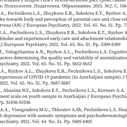
тизация у подростков с психическими расстройствами 
я: Психология. Педагогика. Образование. 2025. №2. С. 106
A., Pechnikova L.S., Zhuykova E.B., Sokolova E.T., Ryzhov A.
des towards body and perception of parental care and close re
vosa (AN) // European Psychiatry. 2022. Vol. 65. No. S1. Pp. 7
ОБЕННОСТЕЙ
E.A., Pechnikova L.S., Zhuykova E.B., Sokolova E.T., Ryzhov 
опросник MMPI
ttitudes and experienced early care and attachment relationshi
ихологических
// European Psychiatry. 2022. Vol. 65. No. S1. Pp. S309-S309
личности
T., Vologzhanina A.N., Ryzhov A.L., Pechnikova L.S. Cognitiv
actors determining the quality and variability of mentalization 
chiatry. 2022. Vol. 65. No. S1. Pp. S652-S652
.A., Ryzhov A.L., Zhuykova E.B., Pechnikova L.S., Sokolova E.
xperiences of COVID-19 pandemic (in Azerbaijani sample) //
2022. Vol. 65. No. S1. Pp. S687-S687
, Abanina N.V., Sokolova E.T., Pechnikova L.S., Korneev A.A.
ment scale on youth sample in Azerbaijan // European Psychiat
Pp. S1036-S1036
.A., Vinogradova M.G., Tkhostov A.Sh, Pechnikova L.S. Heal
th depression with somatic symptoms and psychodermatologica
chiatry. 2021. Vol. 64. No. S1. Pp. S405-S405