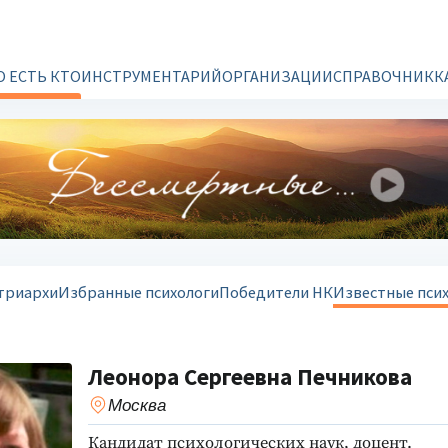
О ЕСТЬ КТО
ИНСТРУМЕНТАРИЙ
ОРГАНИЗАЦИИ
СПРАВОЧНИК
К
триархи
Избранные психологи
Победители НК
Известные пси
Леонора Сергеевна Печникова
Москва
Кандидат психологических наук, доцент.