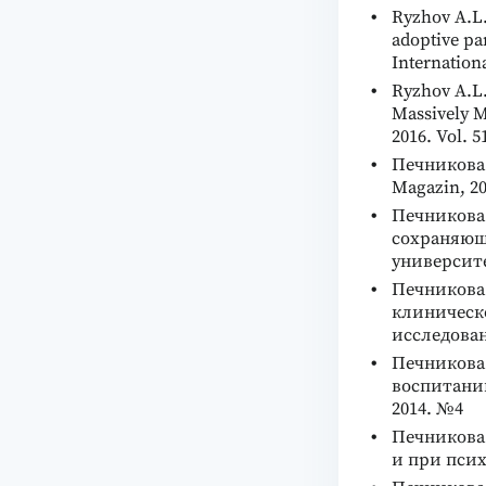
Ryzhov A.L.
adoptive pa
Internationa
Ryzhov A.L.
Massively M
2016. Vol. 5
Печникова Л
Magazin, 20
Печникова 
сохраняющ
университе
Печникова 
клиническ
исследован
Печникова 
воспитанию
2014. №4
Печникова 
и при пси