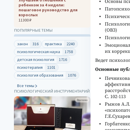
Основы пс
ребенком за 4 недели:
Патопсихо
пошаговое руководство для
взрослых
Психическ
11300 ₽
Психологи
(ОВЗ)
ПОПУЛЯРНЫЕ ТЕМЫ
Психологи
закон
316
практика
2240
Эмоциональ
их коррек
психологическая наука
1758
детская психология
1716
Ведет психолог
психотерапия
1101
Основные пуб
психология образования
1076
Печникова 
аффективн
Все темы
расстройст
ПСИХОЛОГИЧЕСКИЙ ИНСТРУМЕНТАРИЙ
С. 102-113
клама
Реклама
Рыжов А.Л.
«психопато
Г.Е.Сухарев
Горбатенко