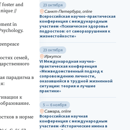
 foster and
23 октября
nique //
Санкт-Петербург, online
Всероссийская научно-практическая
конференция с международным
ement in
участием «Психическое здоровье
Psychology.
подростков: от саморазрушения к
жизнестойкости»
reenpeace
23 октября
Иркутск
остях семей,
VI Международная научно-
дарственного
практическая конференция
«Межведомственный подход к
сопровождению личности,
ная парадигма в
оказавшейся в трудной жизненной
я:
ситуации: теория и лучшие
практики»
тивации к
 образование.
5 — 6 ноября
Самара, online
Всероссийская научная
остков в норме
конференция с международным
участием «Исторические имена в