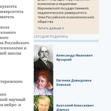
психологии и педагогики
культета
Воронежского государственного
ниверситета
педагогического университета.
аватель
Член Российского психологического
общества
школа
Читать дальше
тельного
СЕГОДНЯ РОДИЛИСЬ
кого
ва Российского
 психологии и
сшей школы
Александр Иванович
Яроцкий
Евгения Давыдовна
атеринского
Хомская
ного
дший научный
ы нейро- и
Анатолий Алексеевич
Деркач