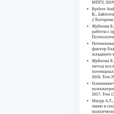
МПГУ, 2019.
Ryzhov Andr
B., Zakirov
// European
Жуйкова Е.
работы с 
Психологич
Печникова 
фактор бл
младшего во
Жуйкова Е.
метод исс
потенциал
2018. Том 2
Олешкевич 
психиатрич
2017. Том 1
Мазур А.Г.
звено в си
психическо