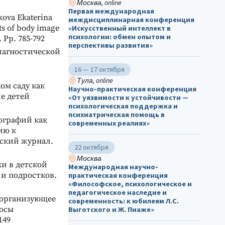
Москва, online
Первая международная
kova Ekaterina
междисциплинарная конференция
cts of body image
«Искусственный интеллект в
психологии: обмен опытом и
. Pp. 785-792
перспективы развития»
иагностической
16 — 17 октября
Тула, online
ом саду как
Научно-практическая конференция
е детей
«От уязвимости к устойчивости —
психологическая поддержка и
психиатрическая помощь в
тографий как
современных реалиях»
ию к
ский журнал.
22 октября
Москва
ки в детской
Международная научно-
 и подростков.
практическая конференция
«Философское, психологическое и
педагогическое наследие и
к организующее
современность: к юбилеям Л.С.
росы
Выготского и Ж. Пиаже»
149