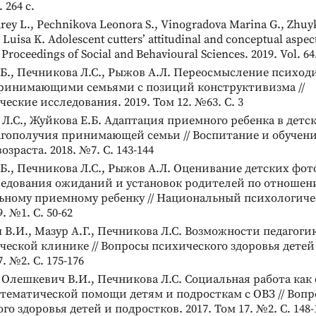
 264 с.
ey L., Pechnikova Leonora S., Vinogradova Marina G., Zhuy
a Luisa K. Adolescent cutters’ attitudinal and conceptual aspe
 Proceedings of Social and Behavioural Sciences. 2019. Vol. 64
Б., Печникова Л.С., Рыжов А.Л. Переосмысление психод
принимающими семьями с позиций конструктивизма //
еские исследования. 2019. Том 12. №63. С. 3
Л.С., Жуйкова Е.Б. Адаптация приемного ребенка в детск
агополучия принимающей семьи // Воспитание и обучени
зраста. 2018. №7. С. 143-144
Б., Печникова Л.С., Рыжов А.Л. Оценивание детских фо
ледования ожиданий и установок родителей по отношен
ьному приемному ребенку // Национальный психологиче
9. №1. С. 50-62
В.И., Мазур А.Г., Печникова Л.С. Возможности педагоги
еской клинике // Вопросы психического здоровья детей
7. №2. С. 175-176
, Олешкевич В.И., Печникова Л.С. Социальная работа ка
стематической помощи детям и подросткам с ОВЗ // Воп
го здоровья детей и подростков. 2017. Том 17. №2. С. 148-