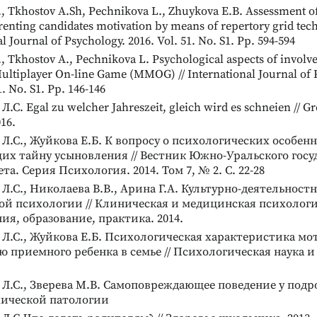
, Tkhostov A.Sh, Pechnikova L., Zhuykova E.B. Assessment of
renting candidates motivation by means of repertory grid tech
l Journal of Psychology. 2016. Vol. 51. No. S1. Pp. 594-594
, Tkhostov A., Pechnikova L. Psychological aspects of involv
ultiplayer On-line Game (MMOG) // International Journal of 
1. No. S1. Pp. 146-146
.С. Egal zu welcher Jahreszeit, gleich wird es schneien // G
16.
Л.С., Жуйкова Е.Б. К вопросу о психологических особенн
их тайну усыновления // Вестник Южно-Уральского госу
та. Серия Психология. 2014. Том 7, № 2. С. 22-28
Л.С., Николаева В.В., Арина Г.А. Культурно-деятельност
ой психологии // Клиническая и медицинская психологи
ия, образование, практика. 2014.
Л.С., Жуйкова Е.Б. Психологическая характеристика мо
 приемного ребенка в семье // Психологическая наука и
Л.С., Зверева М.В. Самоповреждающее поведение у подр
хической патологии