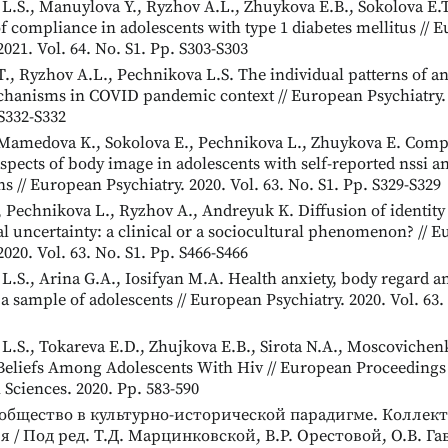
L.S., Manuylova Y., Ryzhov A.L., Zhuykova E.B., Sokolova E.T
of compliance in adolescents with type 1 diabetes mellitus // 
2021. Vol. 64. No. S1. Pp. S303-S303
T., Ryzhov A.L., Pechnikova L.S. The individual patterns of an
hanisms in COVID pandemic context // European Psychiatry. 2
 S332-S332
Mamedova K., Sokolova E., Pechnikova L., Zhuykova E. Comp
aspects of body image in adolescents with self-reported nssi 
s // European Psychiatry. 2020. Vol. 63. No. S1. Pp. S329-S329
, Pechnikova L., Ryzhov A., Andreyuk K. Diffusion of identity 
al uncertainty: a clinical or a sociocultural phenomenon? // 
2020. Vol. 63. No. S1. Pp. S466-S466
L.S., Arina G.A., Iosifyan M.A. Health anxiety, body regard an
a sample of adolescents // European Psychiatry. 2020. Vol. 63. 
L.S., Tokareva E.D., Zhujkova E.B., Sirota N.A., Moscovichenk
s Beliefs Among Adolescents With Hiv // European Proceedings 
 Sciences. 2020. Pp. 583-590
общество в культурно-исторической парадигме. Коллек
 / Под ред. Т.Д. Марцинковской, В.Р. Орестовой, О.В. Га