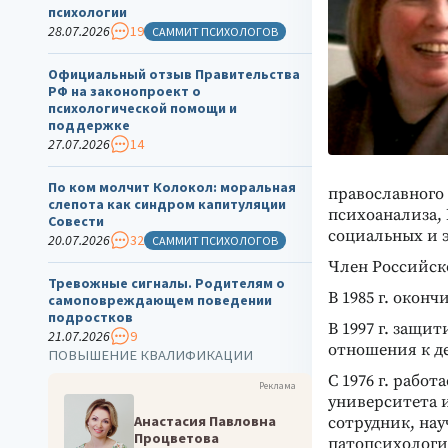
психологии
28.07.2026
19
САММИТ ПСИХОЛОГОВ
Официальный отзыв Правительства
РФ на законопроект о
психологической помощи и
поддержке
27.07.2026
14
По ком молчит Колокол: моральная
православного
слепота как синдром капитуляции
психоанализа,
Совести
социальных и 
20.07.2026
32
САММИТ ПСИХОЛОГОВ
Член Российск
Тревожные сигналы. Родителям о
В 1985 г. окон
самоповреждающем поведении
подростков
В 1997 г. защи
21.07.2026
9
отношения к д
ПОВЫШЕНИЕ КВАЛИФИКАЦИИ
С 1976 г. рабо
Реклама
университета 
Анастасия Павловна
сотрудник, на
Процветова
патопсихологи