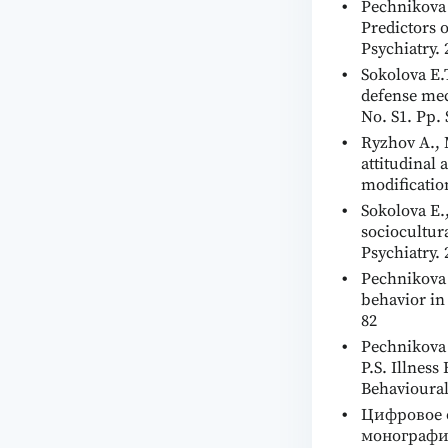
Pechnikova 
Predictors 
Psychiatry. 
Sokolova E.
defense mec
No. S1. Pp.
Ryzhov A., 
attitudinal 
modification
Sokolova E.
sociocultur
Psychiatry. 
Pechnikova 
behavior in 
82
Pechnikova 
P.S. Illnes
Behavioural
Цифровое 
монография