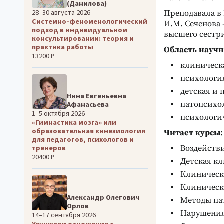
(Данилова)
28–30 августа 2026
Преподавала в
Системно-феноменологический
И.М. Сеченова
подход в индивидуальном
высшего сестр
консультировании: теория и
практика работы
Область научн
13200 ₽
клиническ
психологи
детская и 
Нина Евгеньевна
патопсихо
Афанасьева
1–5 октября 2026
психологи
«Гимнастика мозга» или
образовательная кинезиология
Читает курсы:
для педагогов, психологов и
Воздейств
тренеров
20400 ₽
Детская к
Клиническ
Клиническ
Александр Олегович
Методы па
Орлов
Нарушения 
14–17 сентября 2026
Улучшаем отношения с