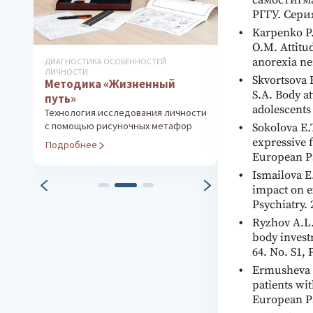
самостигма
РГГУ. Сери
Karpenko P.
O.M. Attitu
anorexia ner
ДИАГНОСТИКА ОСОБЕННОСТЕЙ
ДИАГНОСТИКА ОС
ЛИЧНОСТИ
ЛИЧНОСТИ
Skvortsova 
Методика «Жизненный
Личностный 
S.A. Body a
путь»
Диагностика пс
adolescents 
особенностей 
Технология исследования личности
с помощью рисуночных метафор
Sokolova E.
Подробнее
expressive f
Подробнее
European Psy
Ismailova E
impact on e
Psychiatry. 
Ryzhov A.L.
body invest
64. No. S1, 
Ermusheva A
patients wi
European Psy