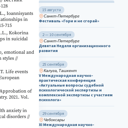
// Вестник
-128
15 августа
L., Ioannisyants
Санкт-Петербург
lationships in
Фестиваль «Гори и не сгорай»
15-715
A.L., Kokorina
2 — 10 сентября
ps in suicidal
Санкт-Петербург
Девятая Неделя организационного
развития
e, emotional and
styles //
25 сентября
Калуга, Ташкент
T. Life events
V Международная научно-
 European
практическая конференция
«Актуальные вопросы судебной
психологической экспертизы и
 Approbation of
комплексной экспертизы с участием
ry. 2021. Vol.
психолога»
th anxiety in
29 сентября
l disorders //
Чебоксары
ХΙ Международная научно-