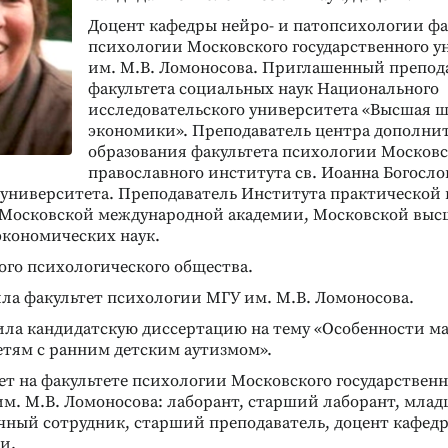
Доцент кафедры нейро- и патопсихологии фа
психологии Московского государственного у
им. М.В. Ломоносова. Приглашенный препод
факультета социальных наук Национального
исследовательского университета «Высшая 
экономики». Преподаватель центра дополни
образования факультета психологии Московс
православного института св. Иоанна Богосло
 университета. Преподаватель Института практической
 Московской международной академии, Московской вы
экономических наук.
ого психологического общества.
чила факультет психологии МГУ им. М.В. Ломоносова.
тила кандидатскую диссертацию на тему «Особенности м
етям с ранним детским аутизмом».
тает на факультете психологии Московского государствен
им. М.В. Ломоносова: лаборант, старший лаборант, мла
учный сотрудник, старший преподаватель, доцент кафедр
и.