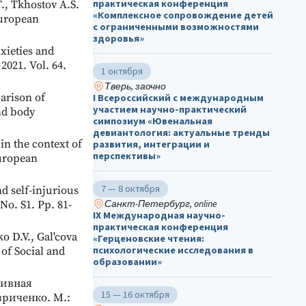
практическая конференция
., Tkhostov A.S.
«Комплексное сопровождение детей
European
с ограниченными возможностями
здоровья»
xieties and
021. Vol. 64.
1 октября
Тверь, заочно
arison of
I Всероссийский с международным
участием научно-практический
and body
симпозиум «Ювенальная
девиантология: актуальные тренды
in the context of
развития, интеграции и
перспективы»
European
7 — 8 октября
d self-injurious
Санкт-Петербург, online
No. S1. Pp. 81-
IX Международная научно-
практическая конференция
o D.V., Gal'cova
«Герценовские чтения:
психологические исследования в
of Social and
образовании»
тивная
15 — 16 октября
вриченко. М.: