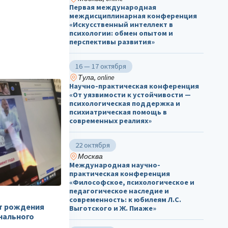
Первая международная
междисциплинарная конференция
«Искусственный интеллект в
психологии: обмен опытом и
перспективы развития»
16 — 17 октября
Тула, online
Научно-практическая конференция
«От уязвимости к устойчивости —
психологическая поддержка и
психиатрическая помощь в
современных реалиях»
22 октября
Москва
Международная научно-
практическая конференция
«Философское, психологическое и
педагогическое наследие и
современность: к юбилеям Л.С.
кт рождения
Выготского и Ж. Пиаже»
нального