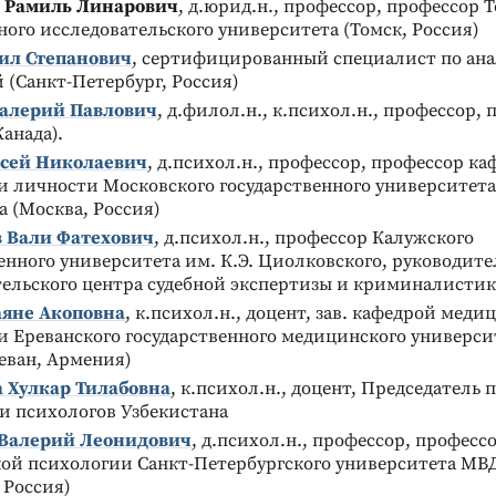
 Рамиль Линарович
, д.юрид.н., профессор, профессор 
ого исследовательского университета (Томск, Россия)
ил Степанович
, сертифицированный специалист по ан
 (Санкт-Петербург, Россия)
алерий Павлович
, д.филол.н., к.психол.н., профессор,
Канада).
ксей Николаевич
, д.психол.н., профессор, профессор к
 личности Московского государственного университета
 (Москва, Россия)
 Вали Фатехович
, д.психол.н., профессор Калужского
енного университета им. К.Э. Циолковского, руководите
тельского центра судебной экспертизы и криминалисти
Реклама
Реклама
аяне Акоповна
, к.психол.н., доцент, зав. кафедрой мед
и Ереванского государственного медицинского универси
еван, Армения)
 Хулкар Тилабовна
, к.психол.н., доцент, Председатель
и психологов Узбекистана
Валерий Леонидович
, д.психол.н., профессор, професс
ой психологии Санкт-Петербургского университета МВД
 Россия)