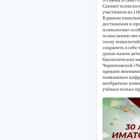
3-5 июня в Санкт-
Саммит психолого
участников из 118
В рамках панельн
достижения и пр
психологии» особ
осмыслению мест
эпоху технологий,
сохранить в себе 
душах наших дете
биологических н
Черниговской «Ч
привлек внимание
появлением цифр
необратимо измен
учёным только пр