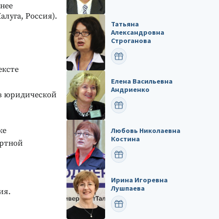
анее
алуга, Россия).
Татьяна
Александровна
Строганова
ПОЗДРАВИТЬ
ексте
Елена Васильевна
Андриенко
 в юридической
ПОЗДРАВИТЬ
ке
Любовь Николаевна
Костина
ертной
ПОЗДРАВИТЬ
Ирина Игоревна
Лушпаева
ия.
ПОЗДРАВИТЬ