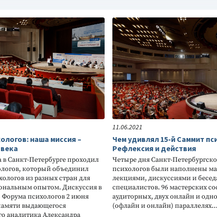
11.06.2021
хологов: наша миссия –
Чем удивлял 15-й Саммит пс
овека
Рефлексия и действия
а в Санкт-Петербурге проходил
Четыре дня Санкт-Петербургско
ологов, который объединил
психологов были наполнены ма
хологов из разных стран для
лекциями, дискуссиями и бесе
ональным опытом. Дискуссия в
специалистов. 96 мастерских со
 Форума психологов 2 июня
аудиторных, двух онлайн и од
памяти выдающегося
(офлайн и онлайн) параллелях
го аналитика Александра