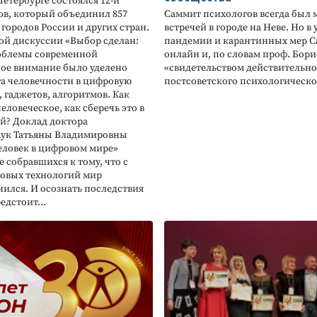
Петербурге состоялся 12-й
в, который объединил 857
Саммит психологов всегда был
 городов России и других стран.
встречей в городе на Неве. Но в
ой дискуссии «Выбор сделан:
пандемии и карантинных мер С
облемы современной
онлайн и, по словам проф. Борис
ое внимание было уделено
«свидетельством действительн
а человечности в цифровую
постсоветского психологическог
 гаджетов, алгоритмов. Как
человеческое, как сберечь это в
й? Доклад доктора
аук Татьяны Владимировны
еловек в цифровом мире»
 собравшихся к тому, что с
овых технологий мир
ился. И осознать последствия
едстоит...