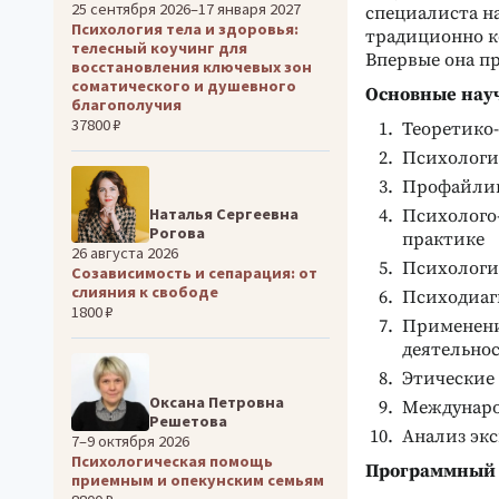
25 сентября 2026–17 января 2027
специалиста на
Психология тела и здоровья:
традиционно ко
телесный коучинг для
Впервые она пр
восстановления ключевых зон
соматического и душевного
Основные нау
благополучия
37800 ₽
Теоретико
Психологи
Профайлин
Наталья Сергеевна
Психолого
Рогова
практике
26 августа 2026
Психологич
Созависимость и сепарация: от
слияния к свободе
Психодиаг
1800 ₽
Применени
деятельно
Этические 
Оксана Петровна
Междунаро
Решетова
Анализ эк
7–9 октября 2026
Психологическая помощь
Программный 
приемным и опекунским семьям