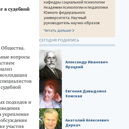
кафедры социальной психологии
Академии психологии и педагогики
г в судебной
Южного федерального
университета. Научный
руководитель научно-образов
Читать дальше
СЕГОДНЯ РОДИЛИСЬ
 Общества.
ьные вопросы
Александр Иванович
астием
Яроцкий
нализ
онсолидации
 специалистов
 судебной
Евгения Давыдовна
Хомская
ых подходов и
оведения
а укрепление
 обсуждение
Анатолий Алексеевич
Деркач
же участия