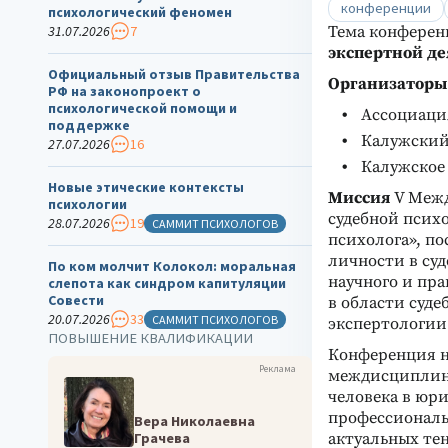
конференции
психологический феномен
31.07.2026
7
Тема конфере
экспертной де
Официальный отзыв Правительства
Организаторы
РФ на законопроект о
психологической помощи и
Ассоциаци
поддержке
Калужский
27.07.2026
16
Калужское
Новые этические контексты
Миссия
V Меж
психологии
судебной псих
28.07.2026
19
САММИТ ПСИХОЛОГОВ
психолога», п
личности в су
По ком молчит Колокол: моральная
научного и пр
слепота как синдром капитуляции
Совести
в области суд
20.07.2026
33
САММИТ ПСИХОЛОГОВ
экспертологии
ПОВЫШЕНИЕ КВАЛИФИКАЦИИ
Конференция н
Реклама
междисциплина
человека в юр
профессиональ
Вера Николаевна
Грачева
актуальных тен