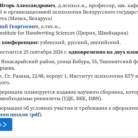
Игорь Александрович
, д.психол.н., профессор, зав. ка
СКАЯ МЕТОДИКА
LUSCHER СOLOR TEST. ТЕСТ ЛЮШЕРА
тическая
ОРИГИНАЛ (ШВЕЙЦАРИЯ)
й и организационной психологии Белорусского государс
Цветовой комплекс
озитивная
та (Минск, Беларусь)
Оригинальный тест Люшера и
я»
ий Георгиевич
, к.тех.н.,
анализ конфликтов
нутриличностных
nstitute for Handwriting Sciences (Цюрих, Швейцария)
оведенческих
Подробнее
и конференции:
узбекский, русский, английский.
стоится 25 сентября 2026 г.
одновременно на двух пло
, Яккасарайский район, улица Бобура, 55, Ташкентский 
ерцена.
ул. Ст. Разина, 22/48, корпус 1, Институт психологии КГУ и
ого.
ференции планируется издание научного сборника, кото
 необходимые реквизиты (УДК, ББК, ISBN).
ормация об условиях участия и требования к оформле
м письме (pdf).
я