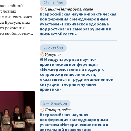
23 октября
 масштабной
Санкт-Петербург, online
 условиях
Всероссийская научно-практическая
аммит состоялся
конференция с международным
а Братуся, стал
участием «Психическое здоровье
ого рождения
подростков: от саморазрушения к
о сообщества»...
жизнестойкости»
23 октября
Иркутск
VI Международная научно-
практическая конференция
«Межведомственный подход к
сопровождению личности,
оказавшейся в трудной жизненной
ситуации: теория и лучшие
практики»
5 — 6 ноября
Самара, online
Всероссийская научная
конференция с международным
участием «Исторические имена в
актуальной психологии»