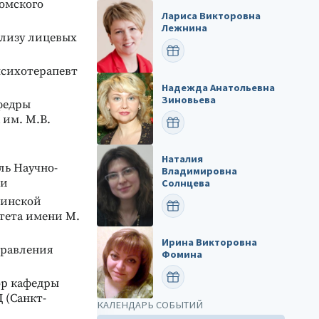
Томского
Лариса Викторовна
Лежнина
ализу лицевых
ПОЗДРАВИТЬ
 психотерапевт
Надежда Анатольевна
Зиновьева
афедры
 им. М.В.
ПОЗДРАВИТЬ
Наталия
ль Научно-
Владимировна
ки
Солнцева
ицинской
ПОЗДРАВИТЬ
тета имени М.
Ирина Викторовна
 правления
Фомина
ПОЗДРАВИТЬ
ор кафедры
 (Санкт-
КАЛЕНДАРЬ СОБЫТИЙ