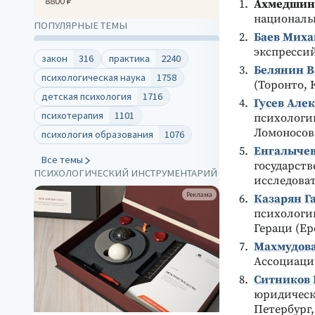
8800 ₽
Ахмедшин
национальн
ПОПУЛЯРНЫЕ ТЕМЫ
Баев Миха
экспрессий
закон
316
практика
2240
Белянин В
психологическая наука
1758
(Торонто, 
детская психология
1716
Гусев Але
психотерапия
1101
психологии
Ломоносова
психология образования
1076
Енгалычев
Все темы
государств
ПСИХОЛОГИЧЕСКИЙ ИНСТРУМЕНТАРИЙ
исследова
Реклама
Казарян Г
психологи
Гераци (Ер
Махмудова
Ассоциаци
Ситников 
юридическ
Петербург,