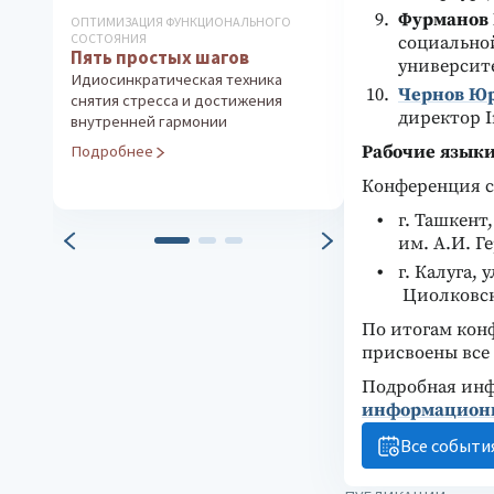
Фурманов 
ОПТИМИЗАЦИЯ ФУНКЦИОНАЛЬНОГО
АРТ-ТЕРАПЕВТИЧЕ
Арт-терапев
СОСТОЯНИЯ
социально
Пять простых шагов
методика «П
университе
Идиосинкратическая техника
куклотерапи
Чернов Юр
снятия стресса и достижения
Психотерапия в
директор I
внутренней гармонии
конфликтов и п
Рабочие язык
Подробнее
проблем
Подробнее
Конференция со
г. Ташкент
им. А.И. Г
г. Калуга, 
Циолковск
По итогам кон
присвоены все
Подробная инф
информационно
Все событи