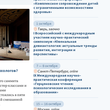
«Комплексное сопровождение детей
с ограниченными возможностями
здоровья»
1 октября
Тверь, заочно
I Всероссийский с международным
участием научно-практический
симпозиум «Ювенальная
девиантология: актуальные тренды
развития, интеграции и
перспективы»
7 — 8 октября
ихологов?
Санкт-Петербург, online
IX Международная научно-
практическая конференция
го саммита
«Герценовские чтения:
стер-классами и
психологические исследования в
дами
образовании»
стоялись в пяти
ной смешанной
15 — 16 октября
…
Москва, online