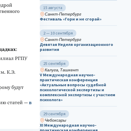
федрой
15 августа
твенного
Санкт-Петербург
Фестиваль «Гори и не сгорай»
2 — 10 сентября
Санкт-Петербург
Девятая Неделя организационного
щадках
:
развития
филиал РГПУ
25 сентября
Калуга, Ташкент
м. К.Э.
V Международная научно-
практическая конференция
«Актуальные вопросы судебной
рому будут
психологической экспертизы и
комплексной экспертизы с участием
психолога»
нию статей —
в
29 сентября
Чебоксары
ХΙ Международная научно-
практическая конференция