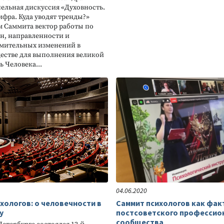
ельная дискуссия «Духовность.
ифра. Куда уводят тренды?»
м Саммита вектор работы по
н, направленности и
емительных изменений в
естве для выполнения великой
 Человека...
04.06.2020
ихологов: о человечности в
Саммит психологов как фа
у
постсоветского профессио
сообщества