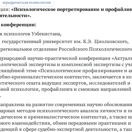
юридическая психология
нции:
«Психологическое портретирование и профайлин
ятельности».
 конференции:
я психологов Узбекистана,
 государственный университет им. К.Э. Циолковского,
 региональное отделение Российского Психологического
дународной научно-практической конференции «Актуал
ологической экспертизы и комплексной экспертизы с уч
освящённой теме «Психологическое профилирование и а
дебно-криминалистическом контексте», заключается в к
актического опыта ведущих экспертов, исследователей и
ебной психологии, профайлинга и смежных направлений
.
аправлена на развитие современных научно обоснованн
рных методов психологического анализа личности и п
идическом и криминалистическом контекстах, а также н
ного взаимодействия, обмен передовыми практиками и
денций в сфере судебно-экспертной деятельности, а так