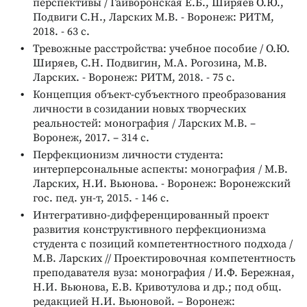
перспективы / Гайворонская Е.Б., Ширяев О.Ю.,
Подвиги С.Н., Ларских М.В. - Воронеж: РИТМ,
2018. - 63 с.
Тревожные расстройства: учебное пособие / О.Ю.
Ширяев, С.Н. Подвигин, М.А. Рогозина, М.В.
Ларских. - Воронеж: РИТМ, 2018. - 75 с.
Концепция объект-субъектного преобразования
личности в созидании новых творческих
реальностей: монография / Ларских М.В. –
Воронеж, 2017. – 314 с.
Перфекционизм личности студента:
интерперсональные аспекты: монография / М.В.
Ларских, Н.И. Вьюнова. - Воронеж: Воронежский
гос. пед. ун-т, 2015. - 146 с.
Интегративно-дифференцированный проект
развития конструктивного перфекционизма
студента с позиций компетентностного подхода /
М.В. Ларских // Проектировочная компетентность
преподавателя вуза: монография / И.Ф. Бережная,
Н.И. Вьюнова, Е.В. Кривотулова и др.; под общ.
редакцией Н.И. Вьюновой. – Воронеж: