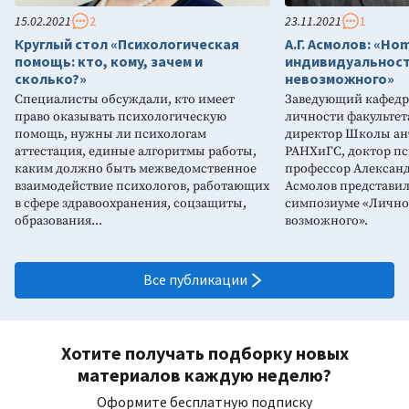
15.02.2021
2
23.11.2021
1
Круглый стол «Психологическая
А.Г. Асмолов: «Ho
помощь: кто, кому, зачем и
индивидуальност
сколько?»
невозможного»
Специалисты обсуждали, кто имеет
Заведующий кафедр
право оказывать психологическую
личности факультет
помощь, нужны ли психологам
директор Школы ан
аттестация, единые алгоритмы работы,
РАНХиГС, доктор пс
каким должно быть межведомственное
профессор Александ
взаимодействие психологов, работающих
Асмолов представил
в сфере здравоохранения, соцзащиты,
симпозиуме «Личнос
образования...
возможного».
Все публикации
Хотите получать подборку новых
материалов каждую неделю?
Оформите бесплатную подписку