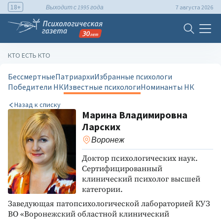
18+
Выходит с 1995 года
7 августа 2026
КТО ЕСТЬ КТО
Бессмертные
Патриархи
Избранные психологи
Победители НК
Известные психологи
Номинанты НК
Назад к списку
Марина Владимировна
Ларских
Воронеж
Доктор психологических наук.
Сертифицированный
клинический психолог высшей
категории.
Заведующая патопсихологической лабораторией КУЗ
ВО «Воронежский областной клинический