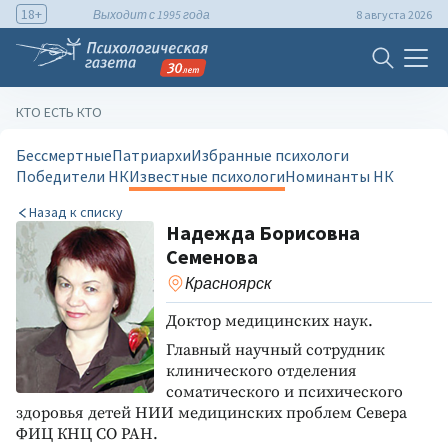
18+
Выходит с 1995 года
8 августа 2026
КТО ЕСТЬ КТО
Бессмертные
Патриархи
Избранные психологи
Победители НК
Известные психологи
Номинанты НК
Назад к списку
Надежда Борисовна
Семенова
Красноярск
Доктор медицинских наук.
Главный научный сотрудник
клинического отделения
соматического и психического
здоровья детей НИИ медицинских проблем Севера
ФИЦ КНЦ СО РАН.