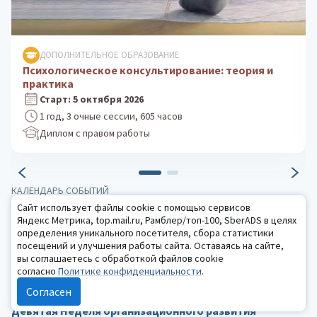
ДОПОЛНИТЕЛЬНОЕ ОБРАЗОВАНИЕ
Клиническая психология: практика
психологического консультирования
Старт: 24 августа 2026
1 год, 3 очные сессии, 605 часов
Диплом с правом работы
КАЛЕНДАРЬ СОБЫТИЙ
Сайт использует файлы cookie с помощью сервисов
Яндекс Метрика, top.mail.ru, Рамблер/топ-100, SberADS в целях
15 августа
определения уникального посетителя, сбора статистики
Санкт-Петербург
посещений и улучшения работы сайта. Оставаясь на сайте,
Фестиваль «Гори и не сгорай»
вы соглашаетесь с обработкой файлов cookie
согласно
Политике конфиденциальности
.
2 — 10 сентября
Согласен
Санкт-Петербург
Девятая Неделя организационного развития