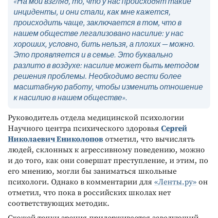
«На мой взгляд, то, что у нас происходят такие
инциденты, и они стали, как мне кажется,
происходить чаще, заключается в том, что в
нашем обществе легализовано насилие: у нас
хороших, условно, бить нельзя, а плохих — можно.
Это проявляется и в семье. Это буквально
разлито в воздухе: насилие может быть методом
решения проблемы. Необходимо вести более
масштабную работу, чтобы изменить отношение
к насилию в нашем обществе».
Руководитель отдела медицинской психологии
Научного центра психического здоровья
Сергей
Николаевич Ениколопов
отметил, что вычислять
людей, склонных к агрессивному поведению, можно
и до того, как они совершат преступление, и этим, по
его мнению, могли бы заниматься школьные
психологи. Однако в комментарии для
«Ленты.ру»
он
отметил, что пока в российских школах нет
соответствующих методик.
Схожей точки зрения придерживается заведующий