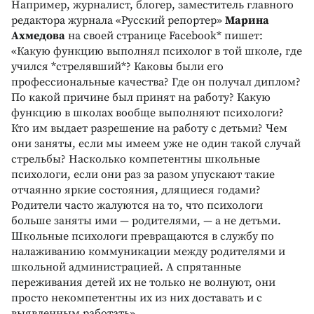
Например, журналист, блогер, заместитель главного
редактора журнала «Русский репортер»
Марина
Ахмедова
на своей странице Facebook* пишет:
«Какую функцию выполнял психолог в той школе, где
учился *стрелявший*? Каковы были его
профессиональные качества? Где он получал диплом?
По какой причине был принят на работу? Какую
функцию в школах вообще выполняют психологи?
Кто им выдает разрешение на работу с детьми? Чем
они заняты, если мы имеем уже не один такой случай
стрельбы? Насколько компетентны школьные
психологи, если они раз за разом упускают такие
отчаянно яркие состояния, длящиеся годами?
Родители часто жалуются на то, что психологи
больше заняты ими — родителями, — а не детьми.
Школьные психологи превращаются в службу по
налаживанию коммуникации между родителями и
школьной администрацией. А спрятанные
переживания детей их не только не волнуют, они
просто некомпетентны их из них доставать и с
выявленным работать».