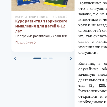
Полученные зо
что в ситуаци
задачи, т.е. 
Й
КОРРЕКЦИОННО-ДИАГНОСТИЧЕСКИЕ
ДИАГНОСТИКА ОС
животные и че
о
КОМПЛЕКСЫ
ЛИЧНОСТИ
Цветовая диагностика и
Методика «
хотя и не все
музыкотерапия
путь»
сложностей си
Работа с ресурсами личности
Технология исс
их, так сказат
й
(методика В. М. Элькина)
с помощью рис
связи с каки
Подробнее
Подробнее
изменившимис
ситуации.
Конечно, в д
случайные об
зачастую анек
деятельности 
т.д. [2], [2
"околопсихоло
открытии и и
необходимое и п