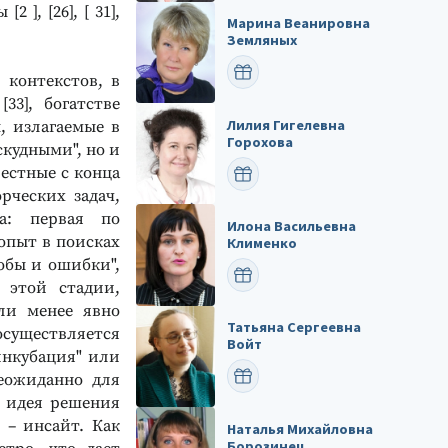
 ], [26], [ 31],
Марина Веанировна
Земляных
ПОЗДРАВИТЬ
 контекстов, в
33], богатстве
Лилия Гигелевна
ы, излагаемые в
Горохова
скудными", но и
естные с конца
ПОЗДРАВИТЬ
рческих задач,
ла: первая по
Илона Васильевна
опыт в поисках
Клименко
обы и ошибки",
ПОЗДРАВИТЬ
 этой стадии,
или менее явно
Татьяна Сергеевна
осуществляется
Войт
инкубация" или
ПОЗДРАВИТЬ
 неожиданно для
т идея решения
 – инсайт. Как
Наталья Михайловна
Борозинец