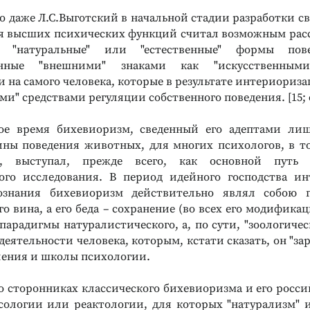
то даже Л.С.Выготский в начальной стадии разработки с
 высших психических функций считал возможным рас
 "натуральные" или "естественные" формы пов
ванные "внешними" знаками как "искусственными
 на самого человека, которые в результате интериориза
ми" средствами регуляции собственного поведения. [15; с
вое время бихевиоризм, сведенный его адептами ли
ны поведения животных, для многих психологов, в т
го, выступал, прежде всего, как основной путь "
ого исследования. В период идейного господства и
ознания бихевиоризм действительно являл собою г
его вина, а его беда – сохранение (во всех его модифика
арадигмы натуралистического, а, по сути, "зоологичес
еятельности человека, которым, кстати сказать, он "за
ления и школы психологии.
 о сторонниках классического бихевиоризма и его росси
сологии или реактологии, для которых "натурализм" 