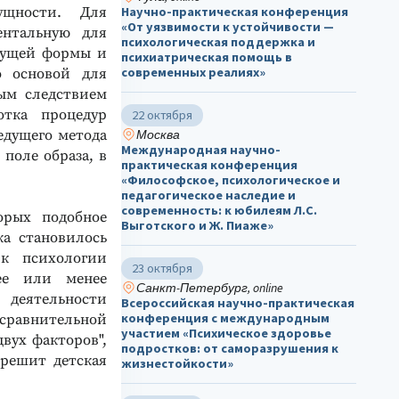
ущности. Для
Научно-практическая конференция
«От уязвимости к устойчивости —
ентальную для
психологическая поддержка и
дущей формы и
психиатрическая помощь в
современных реалиях»
о основой для
ым следствием
отка процедур
22 октября
едущего метода
Москва
Международная научно-
поле образа, в
практическая конференция
«Философское, психологическое и
педагогическое наследие и
современность: к юбилеям Л.С.
орых подобное
Выготского и Ж. Пиаже»
ка становилось
 к психологии
23 октября
лее или менее
Санкт-Петербург, online
дея​тельности
Всероссийская научно-практическая
конференция с международным
 сравнительной
участием «Психическое здоровье
двух факторов",
подростков: от саморазрушения к
грешит детская
жизнестойкости»