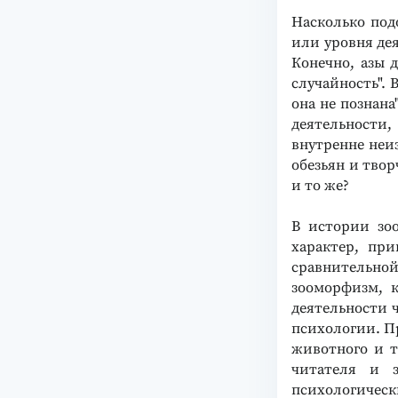
Насколько под
или уровня дея
Конечно, азы 
случай​ность".
она не познан
деятельности
внутренне неи
обезьян и твор
и то же?
В истории зо
характер, пр
сравнительной
зооморфизм, к
деятельности 
психологии. Пр
животного и т
читателя и з
психологичес