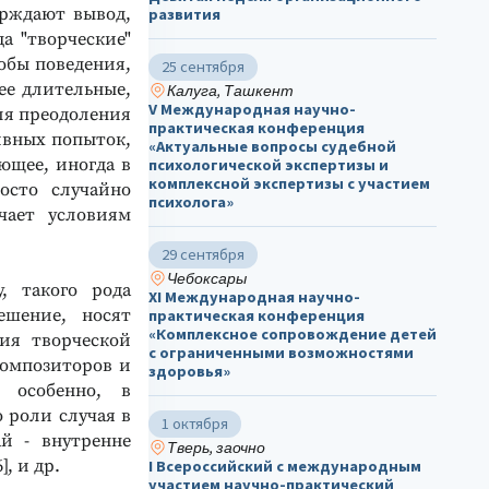
ерждают вывод,
развития
а "творческие"
обы поведения,
25 сентября
ее длительные,
Калуга, Ташкент
V Международная научно-
ля преодоления
практическая конференция
ивных попыток,
«Актуальные вопросы судебной
ающее, иногда в
психологической экспертизы и
комплексной экспертизы с участием
осто случайно
психолога»
чает условиям
29 сентября
Чебоксары
, такого рода
ХΙ Международная научно-
ешение, носят
практическая конференция
«Комплексное сопровождение детей
ния творческой
с ограниченными возможностями
композиторов и
здоровья»
, особенно, в
 роли случая в
1 октября
й - внутренне
Тверь, заочно
, и др.
I Всероссийский с международным
участием научно-практический