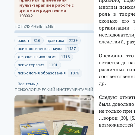
правило, подо
мульт‑терапии в работе с
многим психол
детьми и родителями
роль в творч
10800 ₽
сколько его 
ПОПУЛЯРНЫЕ ТЕМЫ
организации 
исследователи,
закон
316
практика
2239
следствий, раз
психологическая наука
1757
Очевидно, что
детская психология
1716
остается до н
психотерапия
1101
различных гип
психология образования
1076
соответственно
др.
Все темы
ПСИХОЛОГИЧЕСКИЙ ИНСТРУМЕНТАРИЙ
Следует отмет
клама
Реклама
была довольно
не только при и
…ворон [30], [
возможностей "