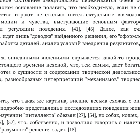
бное состояние эмоционально переживается очень о
огам основание полагать, что необходимую, если не
естве играют не столько интеллектуальные возможно
эмоции и чувства, выступающие основным факто
и регуляции поведения. [41], [46] Далее, как с
 идет лишь "доводка" найденного ре​шения, его "оформл
работка деталей, анализ условий внедрения результатов, 
 за описанными явлениями скрывается какой-то процес
астоящего времени неясной, что, тем самым, дает богат
отез о сущности и содержании творческой деятельнос
, разнообразных интерпретаций "механизмов" творчеств
ить, что такая же картина, внешне весьма схожая с о
Реклама
 подробно представлена в исследованиях поведения жи
зучении "интеллекта" обезьян [27], [54], но собак, кошек
52], [57], что, собственно, и позволило говорить о нал
разумного" решения задач. [15]