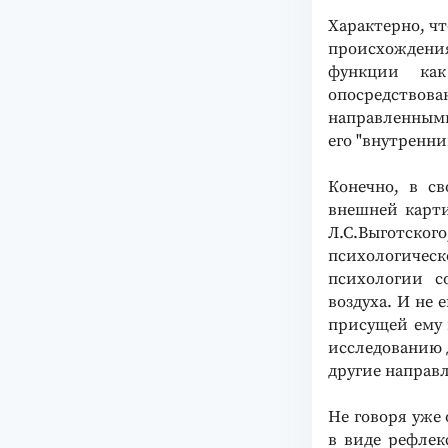
Характерно, ч
происхождения
функции как
опосредство
направленными
его "внутренни
Конечно, в с
внешней карти
Л.С.Выготско
психологическ
психологии с
воздуха. И не 
присущей ему п
исследованию д
другие направ
Не говоря уже
в виде рефлек