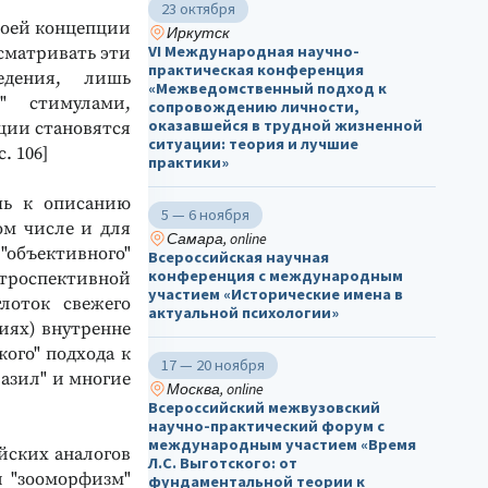
23 октября
воей концепции
Иркутск
VI Международная научно-
сматривать эти
практическая конференция
едения, лишь
«Межведомственный подход к
" стимулами,
сопровождению личности,
оказавшейся в трудной жизненной
ции становятся
ситуации: теория и лучшие
. 106]
практики»
шь к описанию
5 — 6 ноября
ом числе и для
Самара, online
объективного"
Всероссийская научная
конференция с международным
нтроспективной
участием «Исторические имена в
лоток свежего
актуальной психологии»
циях) внутренне
кого" подхода к
17 — 20 ноября
разил" и многие
Москва, online
Всероссийский межвузовский
научно-практический форум с
международным участием «Время
йских аналогов
Л.С. Выготского: от
и "зооморфизм"
фундаментальной теории к