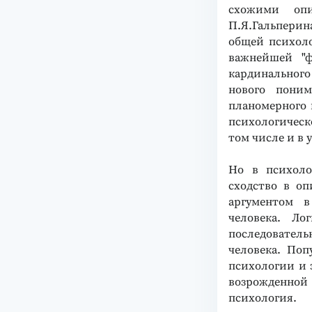
схожими опи
П.Я.Гальпери
общей психол
важнейшей "ф
кардинальног
нового поним
планомерного 
психологическ
том числе и в у
Но в психоло
сходство в оп
аргументом в
человека. Ло
последовател
человека. Поп
психологии и э
возрожденной 
психология.