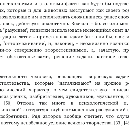
опсихологами и этологами факты как будто бы подтв
ях, которые и для животных выступают как своего род
не позволяющих им использовать сложившиеся ранее спос
ОБЕННОСТЕЙ
ловек, действуют аналогично. Вначале – более или мен
Жизненный
гда "разумные", попытки использовать имеющийся опыт д
туации, затем – приостановка каких бы то ни было акт
ледования личности
ь, "оттормаживание", и, наконец, – неожиданно возник
уночных метафор
ми-то совершенно второстепенными, а, зачастую, пр
я обстоятельствами, решение задачи, которое отве
еятельности человека, решающего творческую задачу
стоятельства, которые "наталкивают" на нужное р
дотический характер, о чем свидетельствуют описа
ряда ученых, изобретателей, художников, музыкантов, 
8], [50] Отсюда так много в психологической и
гической" литературе глубокомысленных рассуждений о
зобретении. Ряд авторов вообще считает, что случа
оэтому неизбежное условие всякого творчества. [33], [46]