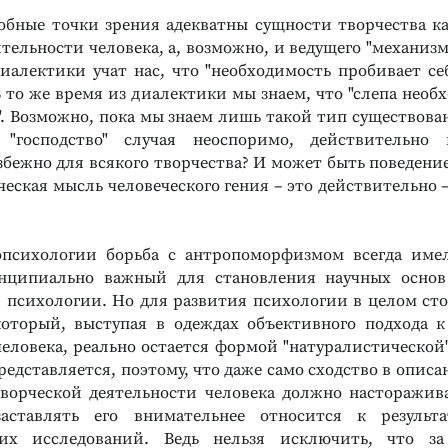
обные точки зрения адекватны сущности творчества к
тельности человека, а, возможно, и ведущего "механизм
диалектики учат нас, что "необходимость пробивает себ
 В то же время из диалектики мы знаем, что "слепа необ​
а". Возможно, пока мы знаем лишь такой тип существова
, "господство" случая неоспоримо, действительно
збежно для всякого творчества? И может быть поведение
ческая мысль человеческого гения – это действительно –
опсихологии борьба с антропоморфизмом всегда име
инципиально важный для становления научных основ
 психологии. Но для развития психологии в целом сто
оторый, выступая в одеждах объективного подхода 
человека, реально остается формой "натуралистической"
едставляется, поэтому, что даже само сходство в опис
ворческой дея​тельности человека должно насторажив
аставлять его внимательнее относится к результ
ких исследований. Ведь нельзя исключить, что за