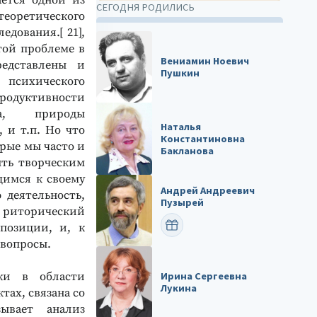
ается одной из
СЕГОДНЯ РОДИЛИСЬ
теоретического
едования.[ 21],
этой проблеме в
Вениамин Ноевич
едставлены и
Пушкин
психического
ктивности
ка, природы
Наталья
 и т.п. Но что
Константиновна
орые мы часто и
Бакланова
ыть творческим
щимся к своему
Андрей Андреевич
 деятельность,
Пузырей
 риторический
ПОЗДРАВИТЬ
позиции, и, к
 вопросы.
ики в области
Ирина Сергеевна
Лукина
тах, связана со
зывает анализ