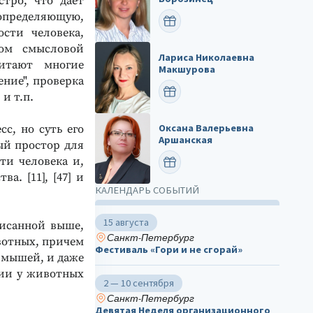
стро, что дает
 определяющую,
ПОЗДРАВИТЬ
сти человека,
ром смысловой
Лариса Николаевна
читают многие
Макшурова
ение", проверка
ПОЗДРАВИТЬ
и т.п.
Оксана Валерьевна
с, но суть его
Аршанская
ый простор для
ти человека и,
ПОЗДРАВИТЬ
а. [11], [47] и
КАЛЕНДАРЬ СОБЫТИЙ
15 августа
писанной выше,
Санкт-Петербург
вотных, причем
Фестиваль «Гори и не сгорай»
, мышей, и даже
ичии у животных
2 — 10 сентября
Санкт-Петербург
Девятая Неделя организационного