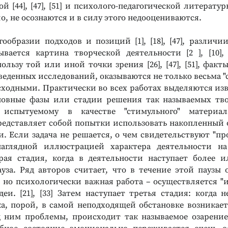
 [44], [47], [51] и психолого-педагогической литературы [2
ило, не осознаются и в силу этого недооцениваются.
ообразии подходов и позиций [1], [18], [47], различии
вается картина творческой деятельности [2 ], [10], [
ользу той или иной точки зрения [26], [47], [51], факт
веденных исследований, оказываются не только весьма "
сходными. Практически во всех работах выделяются изв
новные фазы или стадии решения так называемых тво
 испытуемому в качестве "стимульного" материа
едставляет собой попытки использовать накопленный 
и. Если задача не решается, о чем свидетельствуют "пр
аглядной иллюстрацией характера деятельности на
рая стадия, когда в деятельности наступает более 
уза. Ряд авторов считает, что в течение этой паузы 
, но психологически важная работа – осуществляется "
деи. [21], [33] Затем наступает третья стадия: когда
ка, порой, в самой неподходящей обстановке возникае
 ним проблемы, происходит так называемое озарение