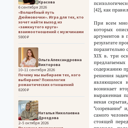
Красова
психологической
6 сентября 2026
[42], как прав
«Волшебный путь
Дюймовочки». Игра для тех, кто
хочет найти выход из
При всем мног
«замкнутого круга»
которых описы
взаимоотношений с мужчинами
аргументов в п
5800 ₽
результате про
поразительно 
XIX в. три ос
Ольга Александровна
предлагаемых
Викторова
содержанию пр
10–11 сентября 2026
Почему мы выбираем тех, кого
решения задач
выбираем? Психология
являющиеся н
романтических отношений
возникает вто
8200 ₽
выраженная па
некая скрытая
"созревание" и
Наталья Николаевна
самого челове
Дроздова
стоящей перед
2–5 октября 2026
Практика применения