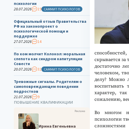
психологии
28.07.2026
19
САММИТ ПСИХОЛОГОВ
Официальный отзыв Правительства
РФ на законопроект о
психологической помощи и
поддержке
27.07.2026
14
способностей,
По ком молчит Колокол: моральная
слепота как синдром капитуляции
скрывается за 
Совести
достаточно ле
20.07.2026
32
САММИТ ПСИХОЛОГОВ
человеком, тв
делу? Можно л
Тревожные сигналы. Родителям о
воспитывать 
самоповреждающем поведении
подростков
характер, та
21.07.2026
9
сожалению, ве
ПОВЫШЕНИЕ КВАЛИФИКАЦИИ
Реклама
Во многом не
психологии тво
сложностями 
Ирина Евгеньевна