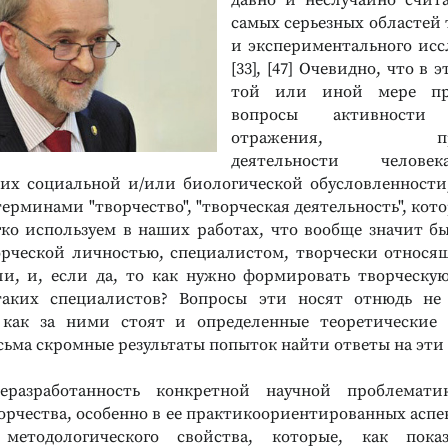
давно и не​случайно счит
самых серьезных областей 
и экспериментального иссл
[33], [47] Очевидно, что в 
той или иной мере пр
вопросы активности 
отражения, проду
деятельности челове
 их социальной и/или биологической обусловленности,
терминами "творчество", "творческая деятельность", кот
гко используем в наших работах, что вообще значит б
орческой личностью, специалистом, твор​чески относя
и, и, если да, то как нужно формировать творческую
таких специалистов? Вопросы эти носят отнюдь не
к как за ними стоят и определенные теоретические 
сьма скромные результаты попыток найти ответы на эти
разработанность конкретной научной проблемат
рчества, особенно в ее практикоориентированных аспек
методологического свойства, которые, как пока