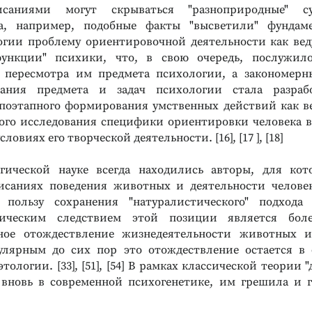
саниями могут скрываться "разноприродные" с
на, например, подобные факты "высветили" фундам
огии проблему ориентировочной деятельности как ве
ункции" психики, что, в свою очередь, послужил
о пересмотра им предмета психологии, а закономерн
ания предмета и задач психологии стала разраб
поэтапного формирования умственных действий как в
ого исследования специфики ориентировки человека в 
словиях его творческой деятельности. [16], [17 ], [18]
гической науке всегда находились авторы, для кот
исаниях поведения животных и дея​тельности челове
 пользу сохранения "натуралистического" подхода
гическим следствием этой позиции является бо
ьное отождествление жизнедеятельности животных и 
улярным до сих пор это отождествление остается в
тологии. [33], [51], [54] В рамках классической теории "
вновь в современной психогенетике, им грешила и 