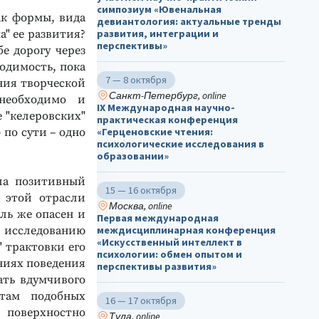
симпозиум «Ювенальная
ак формы, вида
девиантология: актуальные тренды
а" ее развития?
развития, интеграции и
перспективы»
е дорогу через
ходимость, пока
7 — 8 октября
ния творческой
Санкт-Петербург, online
 необходимо и
IX Международная научно-
 "келеровских"
практическая конференция
 по сути – одно
«Герценовские чтения:
психологические исследования в
образовании»
ла позитивный
15 — 16 октября
 этой отрасли
Москва, online
ль же опасен и
Первая международная
к исследованию
междисциплинарная конференция
«Искусственный интеллект в
 трактовки его
психологии: обмен опытом и
аниях поведения
перспективы развития»
ать вдумчивого
атам подобных
16 — 17 октября
 поверхностно
Тула, online