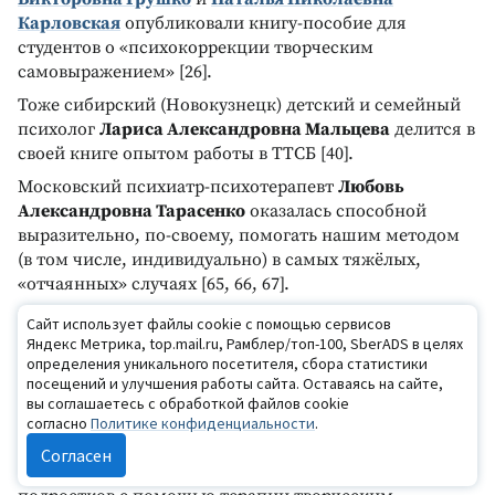
Карловская
опубликовали книгу-пособие для
студентов о «психокоррекции творческим
самовыражением» [26].
Тоже сибирский (Новокузнецк) детский и семейный
психолог
Лариса Александровна Мальцева
делится в
своей книге опытом работы в ТТСБ [40].
Московский психиатр-психотерапевт
Любовь
Александровна Тарасенко
оказалась способной
выразительно, по-своему, помогать нашим методом
(в том числе, индивидуально) в самых тяжёлых,
«отчаянных» случаях [65, 66, 67].
Благородны, по-своему отважны публикации
Сайт использует файлы cookie с помощью сервисов
специалиста по социальной работе
Киры Вадимовны
Яндекс Метрика, top.mail.ru, Рамблер/топ-100, SberADS в целях
определения уникального посетителя, сбора статистики
Тельминовой
(Новокузнецк, Санкт-Петербург),
посещений и улучшения работы сайта. Оставаясь на сайте,
применяющей метод в помощи инвалидам [68, 69].
вы соглашаетесь с обработкой файлов cookie
Клинический психолог
Елена Николаевна Иванова
согласно
Политике конфиденциальности
.
(Магнитогорск) выпустила недавно статью «Работа с
Согласен
ценностно-смысловой сферой девиантных