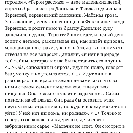
городом». «Герои рассказа — двое маленьких детей,
сироты, брат и сестра Данилка и Фёкла, и дяденька
Терентий, деревенский сапожник. Майская гроза.
Заплаканная, испуганная нищенка Фёкла ищет везде
Терентия, просит помочь братцу Данилке: руку
защемило в дупле. Терентий помогает, и целый день
ходит с детьми, рассказывая им, как живёт природа,
успокаивая их страхи, уча их наблюдать и понимать,
отвечая на все вопросы Данилки, «и нет в природе
той тайны, которая могла бы поставить его в тупик.
<…> Оба, сапожник и сирота, идут по полю, говорят
без умолку и не утомляются. <…> Идут они и в
разговорах про красоту земли не замечают, что за
ними следом семенит маленькая, тщедушная
нищенка. Она тяжело ступает и задыхается. Слёзы
повисли на её глазах. Она рада бы оставить этих
неутомимых странников, но куда и к кому может она
уйти? У неё нет ни дома, ни родных». <…> Только к
вечеру возвращаются в деревню, дети спят в
заброшенном сарае. «Мальчик не спит. Он смотрит в
темноту, и ему кажется, что он видит всё, что видел