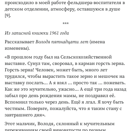
происходило в моей работе фельдшера-воспитателя в
детском отделении, атмосферу, оставшуюся в душе
[9].
***
Из записной книжки 1961 года
Рассказывает
Володя пятнадцати лет
(имена
изменены).
«В прошлом году был на Сельскохозяйственной
выставке. Сунул там, своровал, в карман горсть зерна.
Горсть зерна! Человек, может быть, много лет
трудился, чтобы вырастить такое зерно и мешочек на
выставку послать… А я взял … просто так … пожевать.
Как же это мучительно, ужасно… А ещё три года назад
забыл про день рождения мамы, не поздравил её.
Вспомнил только через день. Ещё я лгал. Я хочу быть
честным. Поверьте, пожалуйста, что я таким стану с
завтрашнего дня».
Этот мальчик, Володя, склонный к мучительным
переживаниям своей виноватости по разным