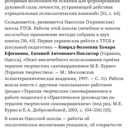
резервные возможности психики для формирования
духовной силы личности, устраняющей действия
отрицательных психологических влияний» [53, с. 63].
Складывается, развивается Одесская (Украинская)
школа ТТСБ. Работы этой школы (лечебное и многое
внелечебное
применение метода) собраны в двух
книгах [30, 43]. Первая украинская работа о ТТСБ в
школьной педагогике —
Конрад-Вологина Тамара
Ефимовна
,
Евгений Антонович Поклитар
(Украина,
Одесса), «Опыт внелечебного использования приёма
терапии творческим самовыражением М.Е. Бурно»
(Терапия творчеством. — М.: Московская
психотерапевтическая академия, 1997. — С. 31). Работа
вошла вместе с другими «школьными» работами
(раздел «Терапия творческим самовыражением в
работе педагога») в «Практическое руководство по
терапии творческим самовыражением» (под ред. М.Е.
Бурно и Е.А. Добролюбовой, 2003, с. 554–556) [55].
В книгах Одесской школы — работы об
экологическом воспитании учащихся, об открытости