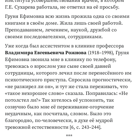
Института усовершенствования врачей, в котором
Г.Е. Сухарева работала, не ответил на её просьбу.
Груня Ефимовна всю жизнь прожила одна со своими
книгами в своём доме. Жила лишь своей работой.
Преподаванием, лечением, наукой, дружбой со
своими последователями, сотрудниками.
Уже когда был ассистентом в клинике профессора
Владимира Евгеньевича Рожнова
(1918–1998), Груня
Ефимовна звонила мне в клинику по телефону,
тревожась о взрослом уже сыне своей давней
сотрудницы, которого лечил после перенесённого им
психотического приступа. Спросила прогностически,
«не разжирел ли он», и тут же стала переживать, что
«такое нехорошее слово» сказала. Поправилась: «Не
потолстел ли?» Так хотелось её успокоить, так
созвучно было мне её переживание-огорчение
неудачным, как посчитала, словом. Было это
благородно, по-человечески, в духе её мудрой
тревожной естественности [6, с. 243–244].
***