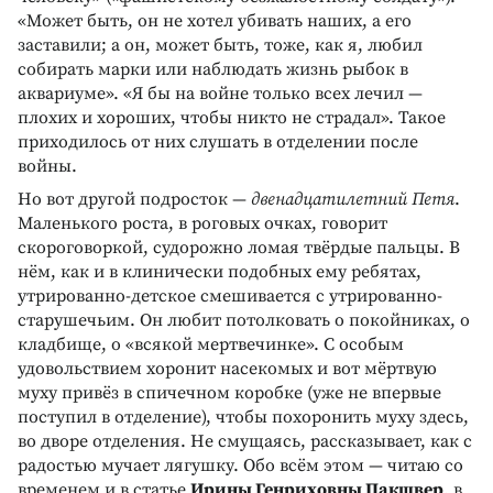
«Может быть, он не хотел убивать наших, а его
заставили; а он, может быть, тоже, как я, любил
собирать марки или наблюдать жизнь рыбок в
аквариуме». «Я бы на войне только всех лечил —
плохих и хороших, чтобы никто не страдал». Такое
приходилось от них слушать в отделении после
войны.
Но вот другой подросток —
двенадцатилетний Петя
.
Маленького роста, в роговых очках, говорит
скороговоркой, судорожно ломая твёрдые пальцы. В
нём, как и в клинически подобных ему ребятах,
утрированно-детское смешивается с утрированно-
старушечьим. Он любит потолковать о покойниках, о
кладбище, о «всякой мертвечинке». С особым
удовольствием хоронит насекомых и вот мёртвую
муху привёз в спичечном коробке (уже не впервые
поступил в отделение), чтобы похоронить муху здесь,
во дворе отделения. Не смущаясь, рассказывает, как с
радостью мучает лягушку. Обо всём этом — читаю со
временем и в статье
Ирины Генриховны Пакшвер
, в