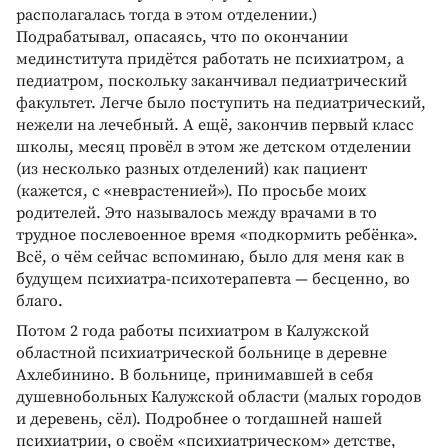
располагалась тогда в этом отделении.)
Подрабатывал, опасаясь, что по окончании
мединститута придётся работать не психиатром, а
педиатром, поскольку заканчивал педиатрический
факультет. Легче было поступить на педиатрический,
нежели на лечебный. А ещё, закончив первый класс
школы, месяц провёл в этом же детском отделении
(из несколько разных отделений) как пациент
(кажется, с «неврастенией»). По просьбе моих
родителей. Это называлось между врачами в то
трудное послевоенное время «подкормить ребёнка».
Всё, о чём сейчас вспоминаю, было для меня как в
будущем психиатра-психотерапевта — бесценно, во
благо.
Потом 2 года работы психиатром в Калужской
областной психиатрической больнице в деревне
Ахлебинино. В больнице, принимавшей в себя
душевнобольных Калужской области (малых городов
и деревень, сёл). Подробнее о тогдашней нашей
психиатрии, о своём «психиатрическом» детстве,