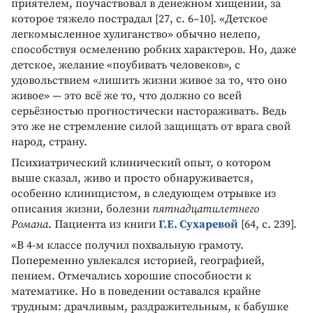
приятелем, поучаствовал в денежном хищении, за
которое тяжело пострадал [27, с. 6–10]. «Детское
легкомысленное хулиганство» обычно нелепо,
способствуя осмелению робких характеров. Но, даже
детское, желание «поубивать человеков», с
удовольствием «лишить жизни живое за то, что оно
живое» — это всё же то, что должно со всей
серьёзностью прогностически настораживать. Ведь
это же не стремление силой защищать от врага свой
народ, страну.
Психиатрический клинический опыт, о котором
выше сказал, живо и просто обнаруживается,
особенно клиницистом, в следующем отрывке из
описания жизни, болезни
пятнадцатилетнего
Романа
. Пациента из книги
Г.Е. Сухаревой
[64, с. 239].
«В 4-м классе получил похвальную грамоту.
Попеременно увлекался историей, географией,
пением. Отмечались хорошие способности к
математике. Но в поведении оставался крайне
трудным: драчливым, раздражительным, к бабушке