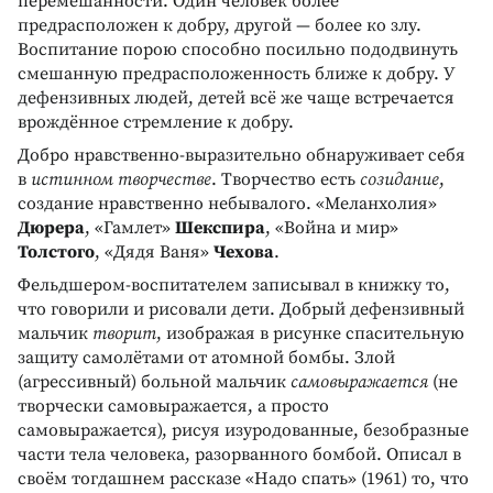
перемешанности. Один человек более
предрасположен к добру, другой — более ко злу.
Воспитание порою способно посильно пододвинуть
смешанную предрасположенность ближе к добру. У
дефензивных людей, детей всё же чаще встречается
врождённое стремление к добру.
Добро нравственно-выразительно обнаруживает себя
в
истинном творчестве
. Творчество есть
созидание
,
создание нравственно небывалого. «Меланхолия»
Дюрера
, «Гамлет»
Шекспира
, «Война и мир»
Толстого
, «Дядя Ваня»
Чехова
.
Фельдшером-воспитателем записывал в книжку то,
что говорили и рисовали дети. Добрый дефензивный
мальчик
творит
, изображая в рисунке спасительную
защиту самолётами от атомной бомбы. Злой
(агрессивный) больной мальчик
самовыражается
(не
творчески самовыражается, а просто
самовыражается), рисуя изуродованные, безобразные
части тела человека, разорванного бомбой. Описал в
своём тогдашнем рассказе «Надо спать» (1961) то, что