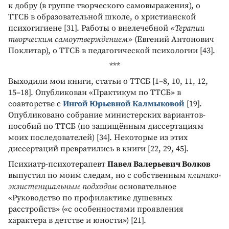
к добру (в группе творческого самовыражения), о
ТТСБ в образовательной школе, о христианской
психогигиене [31]. Работы о внелечебной
«Терапии
творческим самоутверждением»
(Евгений Антонович
Поклитар), о ТТСБ в педагогической психологии [43].
***
Выходили мои книги, статьи о ТТСБ [1–8, 10, 11, 12,
15–18]. Опубликован «Практикум по ТТСБ» в
соавторстве с
Ингой Юрьевной Калмыковой
[19].
Опубликовано собрание министерских вариантов-
пособий по ТТСБ (по защищённым диссертациям
моих последователей) [34]. Некоторые из этих
диссертаций превратились в книги [22, 29, 45].
Психиатр-психотерапевт
Павел Валерьевич Волков
выпустил по моим следам, но с собственным
клинико-
экзистенциальным подходом
основательное
«Руководство по профилактике душевных
расстройств» («с особенностями проявления
характера в детстве и юности») [21].