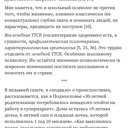
Мне кажется, что и школьный психолог не против
того, чтобы жизненно, клинико-классически (не
концептуально) глубже знать и понимать людей, их
характеры, предвидеть их поступки [10].
Внелечебная ТТСБ
(«психотерапия здоровых») есть, в
сущности,
профилактическая психотерапия,
характерологическая креатология
[5, 25, 56]. Это трудно
отделить от
лечебной ТТСБ
. Особенно школьному
психологу. Но остаётся жизненно-психологически (в
широком понимании) постигать школьников и
помогать им и стране.
***
В недавней газете, в «подвале» о происшествиях,
рассказывается, как в Подмосковье «30-летней
родительнице потребовалось ненадолго отойти на
работу в супермаркет». Дома остались «9-летняя
дочка, 6-летний сын и младшая дочка, которой
исполнилось 1 год 10 месяцев». «Как выяснилось
позже, школьница зажигалкой из любопытства