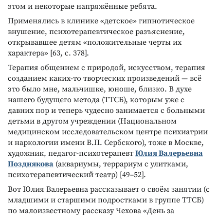
этом и некоторые напряжённые ребята.
Применялись в клинике «детское» гипнотическое
внушение, психотерапевтическое разъяснение,
открывавшее детям «положительные черты их
характера» [63, с. 378].
Терапия общением с природой, искусством, терапия
созданием каких-то творческих произведений — всё
это было мне, мальчишке, юноше, близко. В духе
нашего будущего метода (ТТСБ), которым уже с
давних пор и теперь чудесно занимается с больными
детьми в другом учреждении (Национальном
медицинском исследовательском центре психиатрии
и наркологии имени В.П. Сербского), тоже в Москве,
художник, педагог-психотерапевт
Юлия Валерьевна
Позднякова
(аквариумы, террариум с улитками,
психотерапевтический театр) [49–52].
Вот Юлия Валерьевна рассказывает о своём занятии (с
младшими и старшими подростками в группе ТТСБ)
по малоизвестному рассказу Чехова «День за