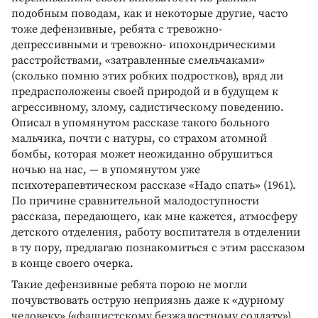
подобным поводам, как и некоторые другие, часто
тоже дефензивные, ребята с тревожно-
депрессивными и тревожно- ипохондрическими
расстройствами, «затравленные смельчаками»
(сколько помню этих робких подростков), вряд ли
предрасположены своей природой и в будущем к
агрессивному, злому, садистическому поведению.
Описал в упомянутом рассказе такого больного
мальчика, почти с натуры, со страхом атомной
бомбы, которая может неожиданно обрушиться
ночью на нас, — в упомянутом уже
психотерапевтическом рассказе «Надо спать» (1961).
По причине сравнительной малодоступности
рассказа, передающего, как мне кажется, атмосферу
детского отделения, работу воспитателя в отделении
в ту пору, предлагаю познакомиться с этим рассказом
в конце своего очерка.
Такие дефензивные ребята порою не могли
почувствовать острую неприязнь даже к «дурному
человеку» («фашистскому безжалостному солдату»).