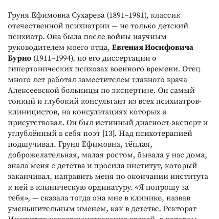
***
Груня Ефимовна Сухарева (1891–1981), классик
отечественной психиатрии — не только детский
психиатр. Она была после войны научным
руководителем моего отца,
Евгения Иосифовича
Бурно
(1911–1994), по его диссертации о
гипертонических психозах военного времени. Отец
много лет работал заместителем главного врача
Алексеевской больницы по экспертизе. Он самый
тонкий и глубокий консультант из всех психиатров-
клиницистов, на консультациях которых я
присутствовал. Он был истинный диагност-эксперт и
углублённый в себя поэт [13]. Над психотерапией
подшучивал. Груня Ефимовна, тёплая,
доброжелательная, малая ростом, бывала у нас дома,
знала меня с детства и просила институт, который
заканчивал, направить меня по окончании института
к ней в клиническую ординатуру. «Я попрошу за
тебя», — сказала тогда она мне в клинике, назвав
уменьшительным именем, как в детстве. Ректорат