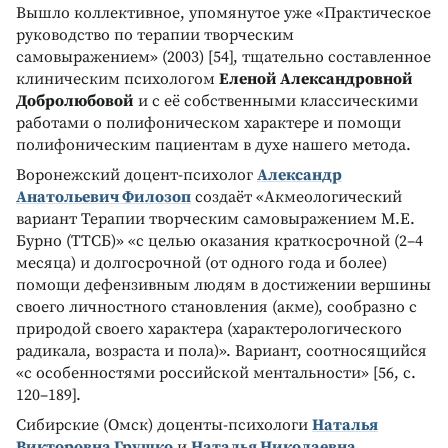
Вышло коллективное, упомянутое уже «Практическое
руководство по терапии творческим
самовыражением» (2003) [54], тщательно составленное
клиническим психологом
Еленой Александровной
Добролюбовой
и с её собственными классическими
работами о полифоническом характере и помощи
полифоническим пациентам в духе нашего метода.
Воронежский доцент-психолог
Александр
Анатольевич Филозоп
создаёт «Акмеологический
вариант Терапии творческим самовыражением М.Е.
Бурно (ТТСБ)» «с целью оказания краткосрочной (2–4
месяца) и долгосрочной (от одного года и более)
помощи дефензивным людям в достижении вершины
своего личностного становления (акме), сообразно с
природой своего характера (характерологического
радикала, возраста и пола)». Вариант, соотносящийся
«с особенностями российской ментальности» [56, с.
120–189].
Сибирские (Омск) доценты-психологи
Наталья
Викторовна Грушко
и
Наталья Николаевна