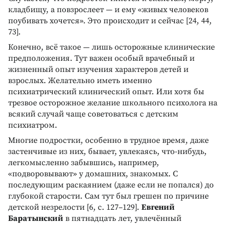
кладбищу, а повзрослеет — и ему «живых человеков
поубивать хочется». Это происходит и сейчас [24, 44,
73].
Конечно, всё такое — лишь осторожные клинические
предположения. Тут важен особый врачебный и
жизненный опыт изучения характеров детей и
взрослых. Желательно иметь именно
психиатрический клинический опыт. Или хотя бы
трезвое осторожное желание школьного психолога на
всякий случай чаще советоваться с детским
психиатром.
Многие подростки, особенно в трудное время, даже
застенчивые из них, бывает, увлекаясь, что-нибудь,
легкомысленно забывшись, например,
«подворовывают» у домашних, знакомых. С
последующим раскаянием (даже если не попался) до
глубокой старости. Сам тут был грешен по причине
детской незрелости [6, с. 127–129].
Евгений
Баратынский
в пятнадцать лет, увлечённый