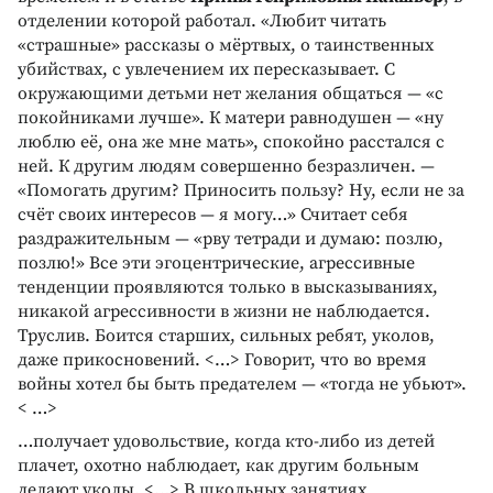
отделении которой работал. «Любит читать
«страшные» рассказы о мёртвых, о таинственных
убийствах, с увлечением их пересказывает. С
окружающими детьми нет желания общаться — «с
покойниками лучше». К матери равнодушен — «ну
люблю её, она же мне мать», спокойно расстался с
ней. К другим людям совершенно безразличен. —
«Помогать другим? Приносить пользу? Ну, если не за
счёт своих интересов — я могу…» Считает себя
раздражительным — «рву тетради и думаю: позлю,
позлю!» Все эти эгоцентрические, агрессивные
тенденции проявляются только в высказываниях,
никакой агрессивности в жизни не наблюдается.
Труслив. Боится старших, сильных ребят, уколов,
даже прикосновений. <…> Говорит, что во время
войны хотел бы быть предателем — «тогда не убьют».
< …>
…получает удовольствие, когда кто-либо из детей
плачет, охотно наблюдает, как другим больным
делают уколы. <…> В школьных занятиях