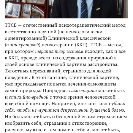
ТТСБ — отечественный психотерапевтический метод
в естественно-научной (не психологически-
ориентированной) Клинической классической
(
гиппократовой
) психотерапии (ККП). ТТСБ — метод,
при котором
терапия творчеством
исходит, как и всё
в ККП, прежде всего, из содержания природной в
своей основе клинической картины расстройства.
Тягостных переживаний, странного для людей
поведения. В этой картине, клинической картине,
уже проглядывает попытка лечения-самозащиты
самой природы. Природная
самозащита
может быть
и
стихийно-вредной
с точки зрения человеческой
врачебной помощи. Например, инстинктивно
убить
себя, чтобы не мучиться депрессивной душевной болью
.
Но боль может быть и бесценной своим стремлением
изобразить себя, страдание в стихотворении,
рисунке, музыке и тем помочь себе и, может быть,