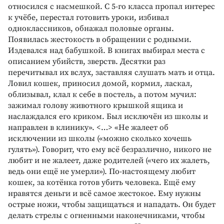
относился с насмешкой. С 5-го класса пропал интерес
к учёбе, перестал готовить уроки, избивал
одноклассников, обнажал половые органы.
Появилась жестокость в обращении с родными.
Издевался над бабушкой. В книгах выбирал места с
описанием убийств, зверств. Десятки раз
перечитывал их вслух, заставляя слушать мать и отца.
Ловил кошек, приносил домой, кормил, ласкал,
облизывал, клал к себе в постель, а потом мучил:
зажимал голову животного крышкой ящика и
наслаждался его криком. Был исключён из школы и
направлен в клинику». <…> «Не жалеет об
исключении из школы («можно сколько хочешь
гулять»). Говорит, что ему всё безразлично, никого не
любит и не жалеет, даже родителей («чего их жалеть,
ведь они ещё не умерли»). По-настоящему любит
кошек, за котёнка готов убить человека. Ещё ему
нравятся деньги и всё самое жестокое. Ему нужны
острые ножи, чтобы защищаться и нападать. Он будет
делать стрелы с огненными наконечниками, чтобы