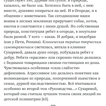
существуют зло, дурные поступки. В Природе,
казалось, не было зла. Хотелось быть в ней, с нею
вместе, душевно опираться на неё. И в Огороде, и в
общении с животными. Так сегодняшние наши
воины в лесных землянках приручают собак, котов,
енотов и смягчаются с ними душой. Но собственная
природа, конституция ребят в огороде, в зооуголке
была разной. У кого — какая. И добрая, и недобрая
(как у Пети, Романа).
Клиническая терапия творческим
самовыражением
светилась, витала в клинике
Сухаревой, давала душе опору, побуждала ребят к
добру. Ребята «красиво» или скромно-тепло делились
с бедными товарищами своими гостинцами из дома.
Чувствовалась особенная «сила слабости»
дефензивов. Агрессивное зло делалось понятнее как
возникающее из природы, попорченной пьянством в
семье, дурной наследственностью. Всё вчитывался
особенно во второй том «Руководства…» Сухаревой,
который она считала лучшим томом своих лекций по
детской психиатрии [63].