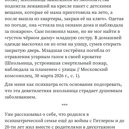
подожгла лежавший на кресле пакет с детскими
вещами, которые её мама приготовила на лето, а
после вышла из квартиры, закрыв её на ключ». Одетая
по погоде, она «стояла под окнами дома и наблюдала
за пожаром». Сын позвонил маме, но не мог найти в
«густом чёрном дыму» младшую сестру. В домашней
одежде выскочил он из огня на улицу, сумев открыть
закрытую дверь. Младшая сестрёнка погибла от
отравления угарным газом в своей кроватке
(Школьница, устроившая смертельный пожар,
наблюдала за пламенем с улицы // Московский
комсомолец, 30 марта 2026 г., с. 1).
Для меня как психиатра есть основания подозревать,
что эта девятилетняя школьница страдает душевным
заболеванием.
***
Уже рассказывал о себе, что родился в
психиатрической семье ещё до войны с Гитлером и до
20-ти лет жил вместе с родителями в двухэтажном