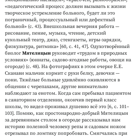
«педагогический процесс должен вызывать к жизни
творческое устремление больного, будет ли это
пограничный, процессуальный или дефектный
больной» (с. 43). Внешкольная вечерняя работа —
рисование, пение, музыка, чтение, детский
кукольный театр, джаз, стенгазеты, игры-зарядки,
физкультура, ритмика» [60, с. 41, 47]. Одухотворённый
биолог
Мятелицын
руководит «трудом в природных
условиях» (юннаты, садово-ягодные работы, овощи на
огороде) (с. 48). На фотографиях в этом очерке Е.Е.
Сканави мальчик кормит с руки белку, девочки —
пони. Тяжёлые больные удивлённо оживляются в
общении с черепахами, другие внимательно
наблюдают за енотом. Когда сам пребывал пациентом
в санаторном отделении, окончив первый класс
школы, то видел-проживал душевно всё это [6, с. 101–
103]. Помню, как простонародно-добрый Мятелицын
за деревянным столом в огороде рассказывал нам
историю полезной человеку репы и садовым ножом
отрезывал по ломтику попробовать. Смягчались при