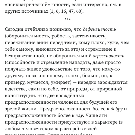
«психиатрической» юности, если интересно, см. в
других источниках [1, 6, 16, 47, 60].
***
Сегодня отчётливо понимаю, что
дефензивность
(оборонительность, робость, застенчивость,
переживание вины перед теми, кому плохо, хуже, чем
тебе самому, виноватость за это) и стремление к
безнравственной, не оборонительной
агрессивности
(способность и стремление нападать, даже просто
получать живое удовольствие от того, что кому-то
другому, неважно почему, плохо, больно, он, к
примеру, мучается, умирает) — нередко зарождаются
в детстве, сами по себе, от природы, от природной
конституции. Это две врождённых
предрасположенности человека для будущей его
зрелой жизни. Предрасположенность более к
добру
и
предрасположенность более к
злу
. Чаще эти
предрасположенности присутствуют в характере (в
любом человеческом характере) в своей