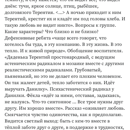
днём: тучи, яркое солнце, птиц, рыбёшек,
долговязого Терентия. <…> А ночью приходит к ним
Терентий, крестит их и кладёт им под головы хлеба. И
такую любовь не видит никто». Вопросы к группе.
Какие характеры? Что близко и не близко?
Дефензивные ребята «чаще всего говорят, что
хотелось бы туда, в эту компанию. В эту жизнь. В это
тепло. И к живой природе». Обобщение воспитателя.
«Дяденька Терентий простонародный, с ведущим
астеническим радикалом в мозаике вместе с другими
реалистическими радикалами. Грубоватый,
пьяненький, но это не делает его плохим человеком.
Он так жалеет детей, тепло заботится о них. Идёт
выручать Данилку». Психастенический радикал у
Данилки. Фёкла «идёт за ними, отставая, задыхаясь,
не жалуясь. Что-то синтонное … Все трое нужны друг
другу. Им хорошо вместе». Рассказ «оживляет любовь.
Смягчается чувство одиночества, как я предполагаю.
Видится светлый выход: быть с кем-то вместе в
тёплой заботе друг о друге, в поддержке в трудностях,