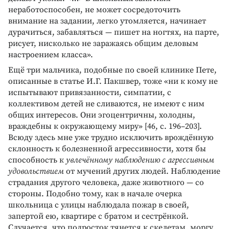
неработоспособен, не может сосредоточить
внимание на задании, легко утомляется, начинает
дурачиться, забавляться — пишет на ногтях, на парте,
рисует, нисколько не заражаясь общим деловым
настроением класса».
Ещё три мальчика, подобные по своей клинике Пете,
описанные в статье И.Г. Пакшвер, тоже «ни к кому не
испытывают привязанности, симпатии, с
коллективом детей не сливаются, не имеют с ним
общих интересов. Они эгоцентричны, холодны,
враждебны к окружающему миру» [46, с. 196–203].
Всюду здесь мне уже трудно исключить врождённую
склонность к болезненной агрессивности, хотя бы
способность к
увлечённому наблюдению с агрессивным
удовольствием
от мучений других людей. Наблюдение
страдания другого человека, даже животного — со
стороны. Подобно тому, как в начале очерка
школьница с улицы наблюдала пожар в своей,
запертой ею, квартире с братом и сестрёнкой.
Случается, что подросток тянется к скелетам, моргу,