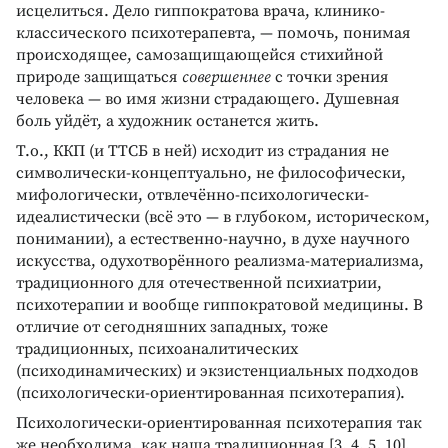
исцелиться. Дело гиппократова врача, клинико-
классического психотерапевта, — помочь, понимая
происходящее, самозащищающейся стихийной
природе защищаться
совершеннее
с точки зрения
человека — во имя жизни страдающего. Душевная
боль уйдёт, а художник останется жить.
Т.о., ККП (и ТТСБ в ней) исходит из страдания не
символически-концептуально, не философически,
мифологически, отвлечённо-психологически-
идеалистически (всё это — в глубоком, историческом,
понимании), а естественно-научно, в духе научного
искусства, одухотворённого реализма-материализма,
традиционного для отечественной психиатрии,
психотерапии и вообще гиппократовой медицины. В
отличие от сегодняшних западных, тоже
традиционных, психоаналитических
(психодинамических) и экзистенциальных подходов
(психологически-ориентированная психотерапия).
Психологически-ориентированная психотерапия так
же необходима, как наша традиционная [3, 4, 5, 10],