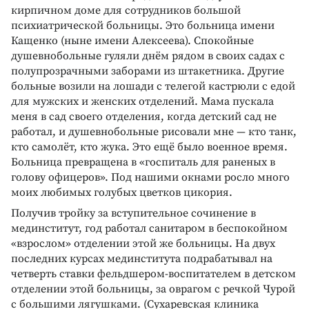
кирпичном доме для сотрудников большой
психиатрической больницы. Это больница имени
Кащенко (ныне имени Алексеева). Спокойные
душевнобольные гуляли днём рядом в своих садах с
полупрозрачными заборами из штакетника. Другие
больные возили на лошади с телегой кастрюли с едой
для мужских и женских отделений. Мама пускала
меня в сад своего отделения, когда детский сад не
работал, и душевнобольные рисовали мне — кто танк,
кто самолёт, кто жука. Это ещё было военное время.
Больница превращена в «госпиталь для раненых в
голову офицеров». Под нашими окнами росло много
моих любимых голубых цветков цикория.
Получив тройку за вступительное сочинение в
мединститут, год работал санитаром в беспокойном
«взрослом» отделении этой же больницы. На двух
последних курсах мединститута подрабатывал на
четверть ставки фельдшером-воспитателем в детском
отделении этой больницы, за оврагом с речкой Чурой
с большими лягушками. (Сухаревская клиника