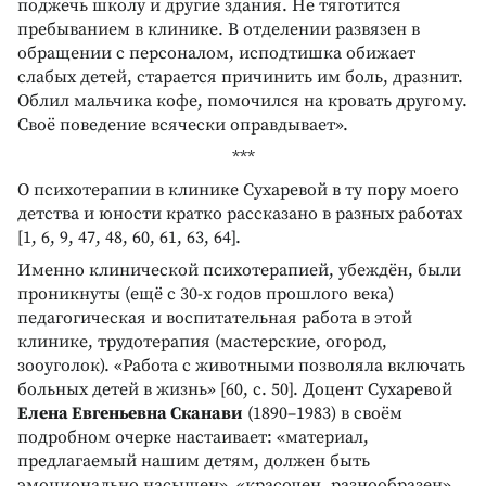
поджечь школу и другие здания. Не тяготится
пребыванием в клинике. В отделении развязен в
обращении с персоналом, исподтишка обижает
слабых детей, старается причинить им боль, дразнит.
Облил мальчика кофе, помочился на кровать другому.
Своё поведение всячески оправдывает».
***
О психотерапии в клинике Сухаревой в ту пору моего
детства и юности кратко рассказано в разных работах
[1, 6, 9, 47, 48, 60, 61, 63, 64].
Именно клинической психотерапией, убеждён, были
проникнуты (ещё с 30-х годов прошлого века)
педагогическая и воспитательная работа в этой
клинике, трудотерапия (мастерские, огород,
зооуголок). «Работа с животными позволяла включать
больных детей в жизнь» [60, с. 50]. Доцент Сухаревой
Елена Евгеньевна Сканави
(1890–1983) в своём
подробном очерке настаивает: «материал,
предлагаемый нашим детям, должен быть
эмоционально насыщен», «красочен, разнообразен»,