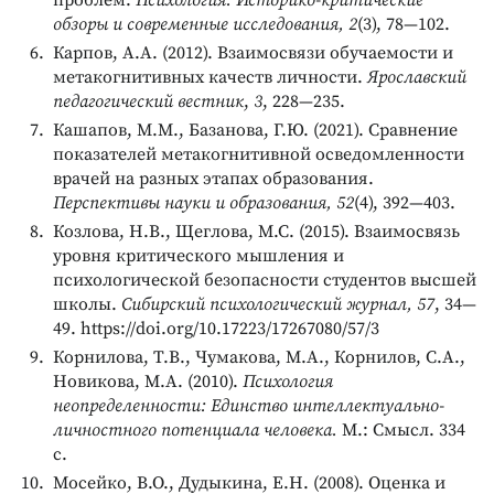
обзоры и современные исследования, 2
(3), 78—102.
Карпов, А.А. (2012). Взаимосвязи обучаемости и
метакогнитивных качеств личности.
Ярославский
педагогический вестник
,
3
, 228—235.
Кашапов, М.М., Базанова, Г.Ю. (2021). Сравнение
показателей метакогнитивной осведомленности
врачей на разных этапах образования.
Перспективы науки и образования, 52
(4), 392—403.
Козлова, Н.В., Щеглова, М.С. (2015). Взаимосвязь
уровня критического мышления и
психологической безопасности студентов высшей
школы.
Сибирский психологический журнал, 57
, 34—
49. https://doi.org/10.17223/17267080/57/3
Корнилова, Т.В., Чумакова, М.А., Корнилов, С.А.,
Новикова, М.А. (2010).
Психология
неопределенности: Единство интеллектуально-
личностного потенциала человека.
М.: Смысл. 334
с.
Мосейко, В.О., Дудыкина, Е.Н. (2008). Оценка и