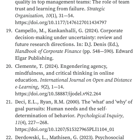
quality in top management teams: The role of team
trust and learning from failure.
Strategic
Organization, 10
(1), 31—54.
https://doi.org/10.1177/1476127011434797
Campello, M., Kankanhalli, G. (2024). Corporate
decision-making under uncertainty: review and
future research directions. In: D.J. Denis (Ed.),
Handbook of Corporate Finance
(pp. 548—590). Edward
Elgar Publishing.
Clemente, T. (2024). Engendering agency,
mindfulness, and critical thinking in online
education.
International Journal on Open and Distance
e-Learning
,
9
(2), 1—14.
https://doi.org/10.58887/ijodel.v9i2.264
Deci, E.L., Ryan, R.M. (2000). The 'what' and 'why' of
goal pursuits: Human needs and the self-
determination of behavior.
Psychological Inquiry,
11
(4), 227—268.
https://doi.org/10.1207/S15327965PLI1104_01
Derdowski, L., Mathisen, G. (2023). Psychosocial