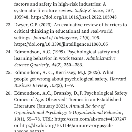
factors and safety in high-risk industries: A
systematic literature review.
Safety Science, 157
,
105948. https://doi.org/10.1016/j.ssci.2022.105948
Dwyer, C.P. (2023). An evaluative review of barriers to
critical thinking in educational and real-world
settings.
Journal of Intelligence
,
11
(6), 105.
https://doi.org/10.3390/jintelligence11060105
Edmondson, A.C. (1999). Psychological safety and
learning behavior in work teams.
Administrative
Science Quarterly, 44
(2), 350—383.
Edmondson, A. C., Kerrissey, M.J. (2025). What
people get wrong about psychological safety.
Harvard
Business Review
,
103
(3), 1—9.
Edmondson, A.C., Bransby, D.,P. Psychological Safety
Comes of Age: Observed Themes in an Established
Literature (January 2023).
Annual Review of
Organizational Psychology & Organizational Behavior
,
10
(1), 55—78. URL: https://ssrn.com/abstract=4337247
or http://dx.doi.org/10.1146/annurev-orgpsych-
120920-055217