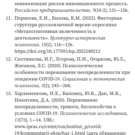
минимизация рисков инновационного процесса.
Российское предпринимательство, 9
(10-2), 151—156.
Перикова, Е.И., Бызова, В.М. (2022). Факторная
структура русскоязычной версии опросника
«Метакогнитивная включенность в
деятельность».
Культурно-историческая
психология, 18
(2), 116—126.
https://doi.org/10.17759/chp.2022180212
Скотникова, И.Г., Егорова, П.И., Огаркова, Ю.Л.,
Жиганов, Л.С. (2020). Психологические
особенности переживания неопределенности при
эпидемии COVID-19.
Социальная и экономическая
психология, 5
(2), 245—268.
Харламенкова, Н.Е., Быховец, Ю.В., Дан, М.В.,
Никитина, Д.А. (2020). Переживание
неопределенности, тревоги, беспокойства в
условиях COVID-19.
Психологические исследования,
13
(73), 1—14. URL:
www.ipras.ru/cntnt/rus/institut_p/covid-
19/kommentarii-eksp/har-1.html (дата обращения: