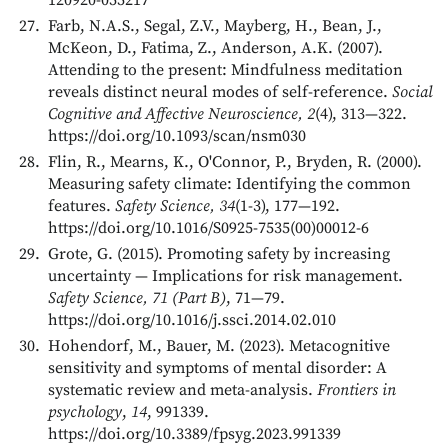
Farb, N.A.S., Segal, Z.V., Mayberg, H., Bean, J.,
McKeon, D., Fatima, Z., Anderson, A.K. (2007).
Attending to the present: Mindfulness meditation
reveals distinct neural modes of self-reference.
Social
Cognitive and Affective Neuroscience, 2
(4), 313—322.
https://doi.org/10.1093/scan/nsm030
Flin, R., Mearns, K., O'Connor, P., Bryden, R. (2000).
Measuring safety climate: Identifying the common
features.
Safety Science, 34
(1-3), 177—192.
https://doi.org/10.1016/S0925-7535(00)00012-6
Grote, G. (2015). Promoting safety by increasing
uncertainty — Implications for risk management.
Safety Science, 71 (Part B)
, 71—79.
https://doi.org/10.1016/j.ssci.2014.02.010
Hohendorf, M., Bauer, M. (2023). Metacognitive
sensitivity and symptoms of mental disorder: A
systematic review and meta-analysis.
Frontiers in
psychology
,
14
, 991339.
https://doi.org/10.3389/fpsyg.2023.991339