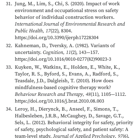
Jung, M., Lim, S., Chi, S. (2020). Impact of work
environment and occupational stress on safety
behavior of individual construction workers.
International Journal of Environmental Research and
Public Health, 17
(22), 8304.
https://doi.org/10.3390/ijerph17228304
Kahneman, D., Tversky, A. (1982). Variants of
uncertainty.
Cognition, 11
(2), 143—157.
https://doi.org/10.1016/0010-0277(82)90023-3
Kuyken, W., Watkins, E., Holden, E., White, K.,
Taylor, R. S., Byford, S., Evans, A., Radford, S.,
Teasdale, J.D., Dalgleish, T. (2010). How does
mindfulness-based cognitive therapy work?
Behaviour Research and Therapy, 48
(11), 1105—1112.
https://doi.org/10.1016/j.brat.2010.08.003
Leroy, H., Dierynck, B., Anseel, F., Simons, T.,
Halbesleben, J.R.B., McCaughey, D., Savage, G.T.,
Sels, L. (2012). Behavioral integrity for safety, priority
of safety, psychological safety, and patient safety: A
team-level study.
Journal of Applied Psychology, 97
(6),