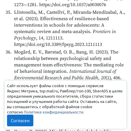
1273—1281. https://doi.org/10.1037/a0030076
Llistosella, M., Castellví, P., Miranda-Mendizabal, A.,
et al. (2023). Effectiveness of resilience-based
interventions in schools for adolescents: A
systematic review and meta-analysis.
Frontiers in
Psychology
, 14, 1211113.
https://doi.org/10.3389/fpsyg.2023.1211113
Mogård, E. V., Rørstad, O. B., Bang, H. (2023). The
relationship between psychological safety and
management team effectiveness: The mediating role
of behavioral integration.
International Journal of
Environmental Research and Public Health, 20
(1), 406.
https://doi.org/10.3390/ijerph20010406
Сайт использует файлы cookie с помощью сервисов
Яндекс Метрика, top.mail.ru, Рамблер/топ-100, SberADS в целях
Nahrgang, J.D., Morgeson, F.P., Hofmann, D.A.
определения уникального посетителя, сбора статистики
(2011). Safety at work: A meta-analytic investigation
посещений и улучшения работы сайта. Оставаясь на сайте,
of the link between job demands, job resources,
вы соглашаетесь с обработкой файлов cookie
burnout, engagement, and safety outcomes.
Journal
согласно
Политике конфиденциальности
.
of Applied Psychology, 96
(1), 71—94.
Согласен
https://doi.org/10.1037/a0021484