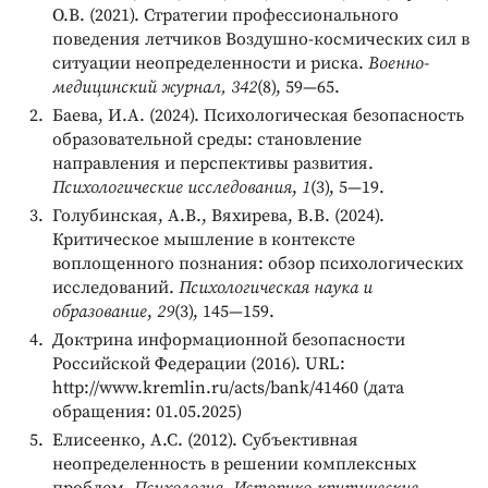
О.В. (2021). Стратегии профессионального
поведения летчиков Воздушно-космических сил в
ситуации неопределенности и риска.
Военно-
медицинский журнал, 342
(8), 59—65.
Баева, И.А. (2024). Психологическая безопасность
образовательной среды: становление
направления и перспективы развития.
Психологические исследования
,
1
(3), 5—19.
Голубинская, А.В., Вяхирева, В.В. (2024).
Критическое мышление в контексте
воплощенного познания: обзор психологических
исследований.
Психологическая наука и
образование
,
29
(3), 145—159.
Доктрина информационной безопасности
Российской Федерации (2016). URL:
http://www.kremlin.ru/acts/bank/41460 (дата
обращения: 01.05.2025)
Елисеенко, А.С. (2012). Субъективная
неопределенность в решении комплексных
проблем.
Психология. Историко-критические