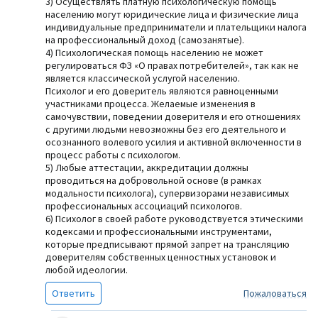
3) Осуществлять платную психологическую помощь
населению могут юридические лица и физические лица
индивидуальные предприниматели и плательщики налога
на профессиональный доход (самозанятые).
4) Психологическая помощь населению не может
регулироваться ФЗ «О правах потребителей», так как не
является классической услугой населению.
Психолог и его доверитель являются равноценными
участниками процесса. Желаемые изменения в
самочувствии, поведении доверителя и его отношениях
с другими людьми невозможны без его деятельного и
осознанного волевого усилия и активной включенности в
процесс работы с психологом.
5) Любые аттестации, аккредитации должны
проводиться на добровольной основе (в рамках
модальности психолога), супервизорами независимых
профессиональных ассоциаций психологов.
6) Психолог в своей работе руководствуется этическими
кодексами и профессиональными инструментами,
которые предписывают прямой запрет на трансляцию
доверителям собственных ценностных установок и
любой идеологии.
Ответить
Пожаловаться