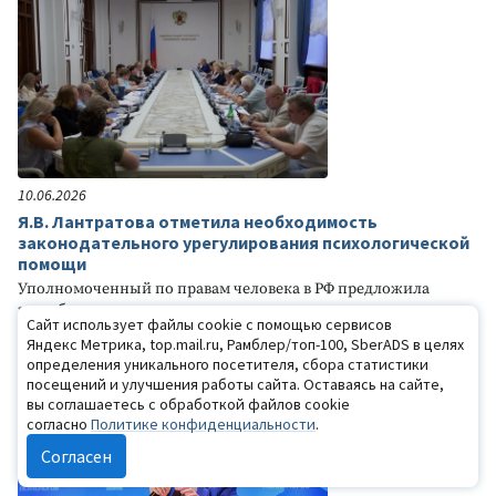
10.06.2026
Я.В. Лантратова отметила необходимость
законодательного урегулирования психологической
помощи
Уполномоченный по правам человека в РФ предложила
разработать и внедрить понятные правила, которые должны
Сайт использует файлы cookie с помощью сервисов
включать жесткие требования к образованию специалистов,
Яндекс Метрика, top.mail.ru, Рамблер/топ-100, SberADS в целях
стандарты безопасности, а также механизмы контроля
определения уникального посетителя, сбора статистики
качества оказываемой помощи.
посещений и улучшения работы сайта. Оставаясь на сайте,
вы соглашаетесь с обработкой файлов cookie
согласно
Политике конфиденциальности
.
Согласен