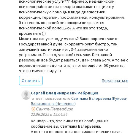
психологические услуги??? Наример, медицинский
психолог работает за оклад и оказывает пациенту
психологическую помощь в виде диагностики,
коррекции, терапии, профилактики, консультирования.
Это теперь по-вашей резолюции не является
психологической помощью? А что же это тогда,
просветите )))
Может хватит уже воду мутить? Законопроект уже в
Государственной думе, скорректируют быстро, там
замечаний пактически нет, 3-4 замечания легко
устранимых. Так что, успокойтесь уже. Без вашей
резолюции всё будет решаться, да и слава Богу. А то её с
переводчиком надо читать, а потом ещё лет 50 уяснять,
что вы имели в виду :-)
Ответить
Пожаловаться
Сергей Владимирович Ребрищев
ответ пользователю
Светлана Валерьевна Жукова-
Валиковская (Нечесова)
Санкт-Петербург
22.06.2025 в 15:04:54
Кошмар – то, что пишете из сообщения в
сообщение вы, Светлана Валерьевна.
А вот что говорит доктор психологических наук,