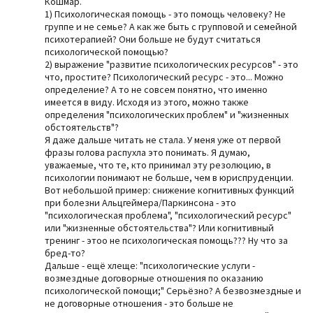
Кошмар.
1) Психологическая помощь - это помощь человеку? Не
группе и не семье? А как же быть с групповой и семейной
психотерапией? Они больше не будут считаться
психологической помощью?
2) выражение "развитие психологических ресурсов" - это
что, простите? Психологический ресурс - это... Можно
определение? А то не совсем понятно, что именно
имеется в виду. Исходя из этого, можно также
определения "психологических проблем" и "жизненных
обстоятельств"?
Я даже дальше читать не стала. У меня уже от первой
фразы голова распухла это понимать. Я думаю,
уважаемые, что те, кто принимал эту резолюцию, в
психологии понимают не больше, чем в юриспруденции.
Вот небольшой пример: снижение когнитивных функций
при болезни Альцгеймера/Паркинсона - это
"психологическая проблема", "психологический ресурс"
или "жизненные обстоятельства"? Или когнитивный
тренинг - этоо не психологическая помощь??? Ну что за
бред-то?
Дальше - ещё хлеще: "психологические услуги -
возмездные договорные отношения по оказанию
психологической помощи;" Серьёзно? А безвозмездные и
не договорные отношения - это больше не