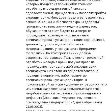
которым предстоит пройти обязательную
отработку в государственной системе
здравоохранения, прежде чем им позволят пройти
аккридитацию. Минздрав предлагает закрепить в
законе № 323-ФЗ «Об основах охраны здоровья
граждан», что выпускники мед– и фармвузов,
обучавшиеся за счет бюджета и впервые
прошедшие первичную либо первичную
специализированную аккредитацию специалиста,
должны будут три года отработать ‎в
медорганизациях, участвующих в Программе
госгарантий. На этот срок за ними должны
закрепить наставников. Только после трехлетней
отработки молодые врачи получат право на
прохождение периодической аккредитации
специалиста. Без этого им придется повторно
проходить первичную либо первичную
специализированную аккредитацию. В
пояснительной записке к документу говорится, что
изменения направлены на повышение качества
медобразования и решение вопроса кадрового
дефицита (Источник: *Медвестник, внешняя
ссылка удалена модератором*, дата обращения
21.06.2025).