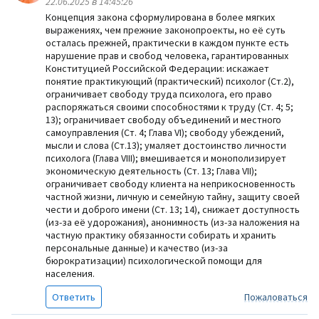
22.06.2025 в 14:45:26
Концепция закона сформулирована в более мягких
выражениях, чем прежние законопроекты, но её суть
осталась прежней, практически в каждом пункте есть
нарушение прав и свобод человека, гарантированных
Конституцией Российской Федерации: искажает
понятие практикующий (практический) психолог (Ст.2),
ограничивает свободу труда психолога, его право
распоряжаться своими способностями к труду (Ст. 4; 5;
13); ограничивает свободу объединений и местного
самоуправления (Ст. 4; Глава VI); свободу убеждений,
мысли и слова (Ст.13); умаляет достоинство личности
психолога (Глава VIII); вмешивается и монополизирует
экономическую деятельность (Ст. 13; Глава VII);
ограничивает свободу клиента на неприкосновенность
частной жизни, личную и семейную тайну, защиту своей
чести и доброго имени (Ст. 13; 14), снижает доступность
(из-за её удорожания), анонимность (из-за наложения на
частную практику обязанности собирать и хранить
персональные данные) и качество (из-за
бюрократизации) психологической помощи для
населения.
Ответить
Пожаловаться