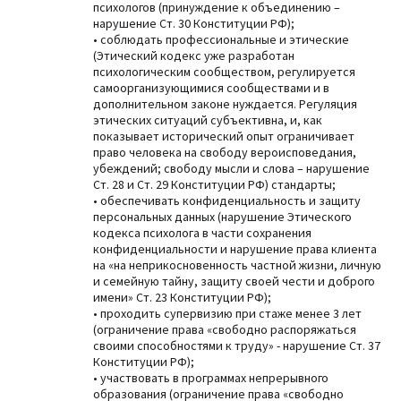
психологов (принуждение к объединению –
нарушение Ст. 30 Конституции РФ);
• соблюдать профессиональные и этические
(Этический кодекс уже разработан
психологическим сообществом, регулируется
самоорганизующимися сообществами и в
дополнительном законе нуждается. Регуляция
этических ситуаций субъективна, и, как
показывает исторический опыт ограничивает
право человека на свободу вероисповедания,
убеждений; свободу мысли и слова – нарушение
Ст. 28 и Ст. 29 Конституции РФ) стандарты;
• обеспечивать конфиденциальность и защиту
персональных данных (нарушение Этического
кодекса психолога в части сохранения
конфиденциальности и нарушение права клиента
на «на неприкосновенность частной жизни, личную
и семейную тайну, защиту своей чести и доброго
имени» Ст. 23 Конституции РФ);
• проходить супервизию при стаже менее 3 лет
(ограничение права «свободно распоряжаться
своими способностями к труду» - нарушение Ст. 37
Конституции РФ);
• участвовать в программах непрерывного
образования (ограничение права «свободно