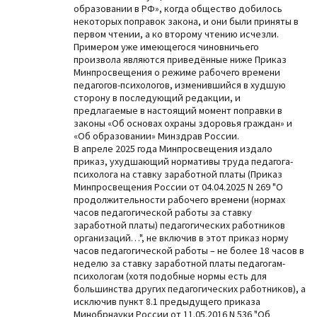
образовании в РФ», когда общество добилось
некоторых поправок закона, и они были приняты в
первом чтении, а ко второму чтению исчезли.
Примером уже имеющегося чиновничьего
произвола являются приведённые ниже Приказ
Минпросвещения о режиме рабочего времени
педагогов-психологов, изменившийся в худшую
сторону в последующий редакции, и
предлагаемые в настоящий момент поправки в
законы «Об основах охраны здоровья граждан» и
«Об образовании» Минздрав России.
В апреле 2025 года Минпросвещения издало
приказ, ухудшающий нормативы труда педагога-
психолога на ставку заработной платы (Приказ
Минпросвещения России от 04.04.2025 N 269 "О
продолжительности рабочего времени (нормах
часов педагогической работы за ставку
заработной платы) педагогических работников
организаций…", не включив в этот приказ норму
часов педагогической работы – не более 18 часов в
неделю за ставку заработной платы педагогам-
психологам (хотя подобные нормы есть для
большинства других педагогических работников), а
исключив пункт 8.1 предыдущего приказа
Минобрнауки России от 11.05.2016 N 536 "Об