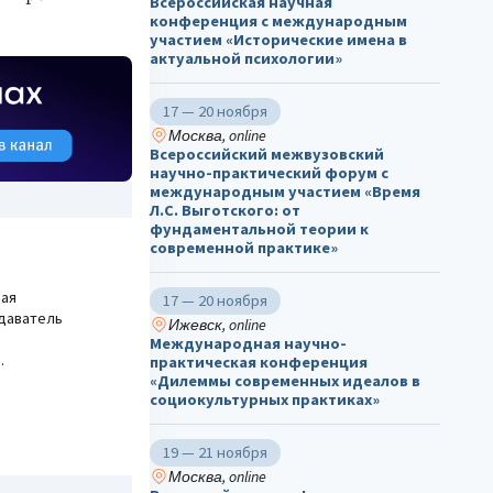
Всероссийская научная
конференция с международным
участием «Исторические имена в
актуальной психологии»
17 — 20 ноября
Москва, online
Всероссийский межвузовский
научно-практический форум с
международным участием «Время
Л.С. Выготского: от
фундаментальной теории к
современной практике»
щая
17 — 20 ноября
даватель
Ижевск, online
Международная научно-
.
практическая конференция
«Дилеммы современных идеалов в
социокультурных практиках»
19 — 21 ноября
Москва, online