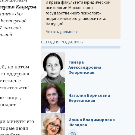
ессиональным
и права факультета юридической
лерием Кацыром
психологии Московского
государственного психолого-
танго» для
педагогического университета.
 Бехтеревой.
Ведущий
7-часовой
Читать дальше
льной
СЕГОДНЯ РОДИЛИСЬ
Тамара
ей, но потом
Александровна
Флоренская
руг поддержал
омились с
стоятельств!
Наталия Борисовна
ые танцы,
Березанская
еподает
Ирина Владимировна
три минуты его
Шевцова
оторые люди
ПОЗДРАВИТЬ