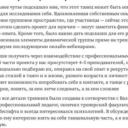
ное чутье подсказало мне, что этот танец может быть и
для исследования себя. Вдохновленная собственным оп
сное групповое пространство, где участницы — сейчас э
хотим сделать проект для мужчин — могут заметить фе
опыта. Кроме того, было важно дать подсказки для его
анизовала элементы динамической группы прямо на трен
двумя последующими онлайн-вебинарами.
чше получить через взаимодействие с профессиональны
 части проекта у нас присутствует 4–5 преподавателей, 
ециально подбираю их, опираясь на свой опыт в рекрутм
 стилей в танго и в жизни, разного возраста и личнос
т возможность попробовать себя в контакте, в танце с
Реклама
ов, понять, за кем легче следовать, а за кем сложнее
 все детали тренинга были созданы в сотворчестве с Ва
рофессиональный педагог, окончил тренерский факульт
есгафта и всегда интересовался психологией. В обсужд
о ему интересно взять на себя танцевальную часть, а я вз
ую.