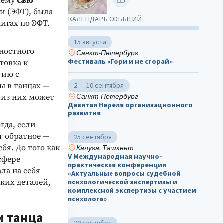
чему
Сью
и (ЭФТ), была
КАЛЕНДАРЬ СОБЫТИЙ
игах по ЭФТ.
15 августа
ностного
Санкт-Петербург
Фестиваль «Гори и не сгорай»
товка к
гию с
 в танцах —
2 — 10 сентября
Санкт-Петербург
а из них может
Девятая Неделя организационного
развития
гда, если
т обратное —
25 сентября
бя. До того как
Калуга, Ташкент
V Международная научно-
сфере
практическая конференция
ла на себя
«Актуальные вопросы судебной
аких деталей,
психологической экспертизы и
комплексной экспертизы с участием
психолога»
и танца
29 сентября