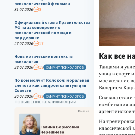
психологический феномен
31.07.2026
8
Официальный отзыв Правительства
РФ на законопроект о
психологической помощи и
поддержке
27.07.2026
17
Как все н
Новые этические контексты
психологии
Танцами я увле
28.07.2026
19
САММИТ ПСИХОЛОГОВ
ушла в спорт и
По ком молчит Колокол: моральная
мое желание в
слепота как синдром капитуляции
Валерием Кацыр
Совести
20.07.2026
33
САММИТ ПСИХОЛОГОВ
Сначала стали 
ПОВЫШЕНИЕ КВАЛИФИКАЦИИ
комбинация ла
аргентинское т
Реклама
На тренировках
Галина Борисовна
классической 
Черешнева