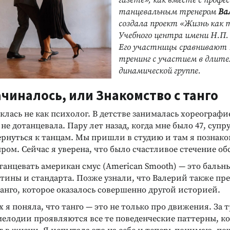
газете», как вместе с проф
танцевальным тренером
Ва
создала проект «Жизнь как 
Учебного центра имени Н.П.
Его участницы сравнивают 
тренинг с участием в длите
динамической группе.
ачиналось, или Знакомство с танго
клась не как психолог. В детстве занималась хореографи
 не дотанцевала. Пару лет назад, когда мне было 47, суп
ернуться к танцам. Мы пришли в студию и там я познак
ом. Сейчас я уверена, что было счастливое стечение об
танцевать американ смус (American Smooth) — это бальн
тины и стандарта. Позже узнали, что Валерий также пр
анго, которое оказалось совершенно другой историей.
 я поняла, что танго — это не только про движения. За 
мелодии проявляются все те поведенческие паттерны, к