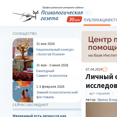
18+
ПУБЛИКАЦИИ
КТ
СООБЩЕСТВО
31 мая 2026
Национальный конкурс
«Золотая Психея»
31 мая - 3 июня 2026
07.04.2024
Ежегодный
Личный о
Саммит психологов
исследов
1-3 февраля 2026
Зимний психологический
арт-терапия
фестиваль
Автор:
Ирина Влад
СЕЙЧАС ОБСУЖДАЮТ
Жизненный путь личности как