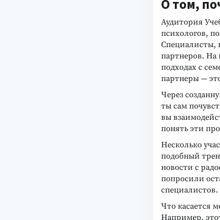
О том, п
Аудитория Уче
психологов, п
Специалисты, 
партнеров. На 
подходах с се
партнеры — это
Через созданн
ты сам почувст
вы взаимодейст
понять эти пр
Несколько уча
подобный трени
новости с радо
попросили ост
специалистов. 
Что касается м
Например, это