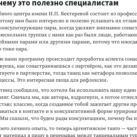
очему это полезно специалистам
бного центра имени Н.П. Бехтеревой состоит из профес
оэтому нам было интересно и полезно услышать их отзыв
консультирующие пары, всегда уделяют внимание сонас
нескольких группах с нами как раз были люди, работаю
мейными парами или другими парами, потому что иногда
 тоже пара.
ую нами программу происходит проработка аспекта сона
вуешь, как сонастраиваешься с партнёром, как это делаю
вуете в партнерстве, тогда танец как метафора позволя
оцессы. Это интересная пища для рефлексии.
стниц сообщили, что хотели бы использовать нашу идею
нг. Сначала мы, как авторы, вздрогнули, а потом отнесл
стью: классно, когда созданное тобой зажигает другие п
аваться в контакте и в консультативной форме курирова
Мы сказали, что будем рады консультациям, почему бы и
оего личного опыта, то теперь аргентинское танго — час
т материал я пишу в перерывах между танцевальным ту