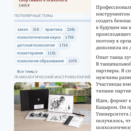
5400 ₽
Профессиональ
инструментом 
ПОПУЛЯРНЫЕ ТЕМЫ
создать безопа
в будущем мы 
закон
316
практика
2241
происходящего 
психологическая наука
1758
поэтому я орг
детская психология
1716
дополнила их 
психотерапия
1101
Опыт танца лу
психология образования
1076
В танцевальной
партнеры. Я сп
Все темы
ПСИХОЛОГИЧЕСКИЙ ИНСТРУМЕНТАРИЙ
мужчины разных
Участницы имею
клама
Реклама
типами партнер
Идея, формат и
Кацыром. Он п
Университета Л
получилось, чт
психологическ