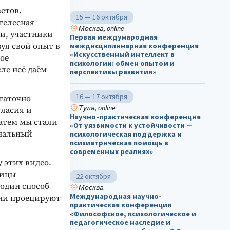
етов.
15 — 16 октября
 телесная
Москва, online
ии, участники
Первая международная
зуя свой опыт в
междисциплинарная конференция
«Искусственный интеллект в
ое
психологии: обмен опытом и
ле неё даём
перспективы развития»
16 — 17 октября
статочно
Тула, online
гласия и
Научно-практическая конференция
Затем мы стали
«От уязвимости к устойчивости —
ональный
психологическая поддержка и
психиатрическая помощь в
современных реалиях»
 этих видео.
ницы
22 октября
 один способ
Москва
Международная научно-
 они проецируют
практическая конференция
«Философское, психологическое и
педагогическое наследие и