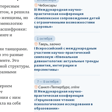
Чебоксары
нтересным
ХΙ Международная научно-
ытом, я решила
практическая конференция
то женщины, но
«Комплексное сопровождение детей
с ограниченными возможностями
номенологию
здоровья»
 расшифровки:
инге и
1 октября
Тверь, заочно
I Всероссийский с международным
ми танцорами.
участием научно-практический
и это разные
симпозиум «Ювенальная
енте. Это
девиантология: актуальные тренды
развития, интеграции и
тной структуры.
перспективы»
 разными
7 — 8 октября
лерием
Санкт-Петербург, online
IX Международная научно-
ет
практическая конференция
ении с ним
«Герценовские чтения:
яла на себя
психологические исследования в
образовании»