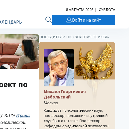
8 АВГУСТА 2026 | СУББОТА
Войти на сайт
АЛЕНДАРЬ
ПОБЕДИТЕЛИ НК «ЗОЛОТАЯ ПСИХЕЯ»
Реклама
оект по
Михаил Георгиевич
Дебольский
Москва
Кандидат психологических наук,
НИУ ВШЭ
Ирина
профессор, полковник внутренней
службы в отставке. Профессор
ологической
кафедры юридической психологии