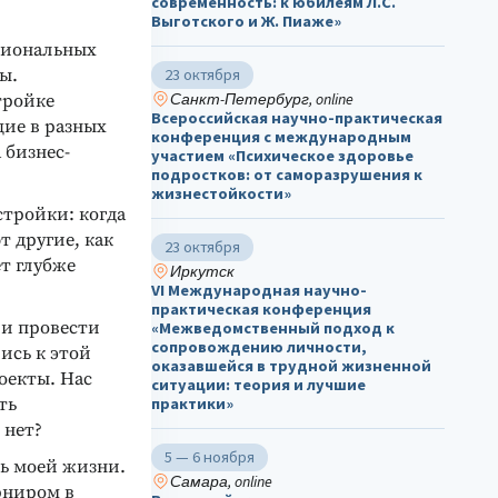
современность: к юбилеям Л.С.
Выготского и Ж. Пиаже»
сиональных
ы.
23 октября
Санкт-Петербург, online
тройке
Всероссийская научно-практическая
щие в разных
конференция с международным
 бизнес-
участием «Психическое здоровье
подростков: от саморазрушения к
жизнестойкости»
стройки: когда
т другие, как
23 октября
ет глубже
Иркутск
VI Международная научно-
практическая конференция
 и провести
«Межведомственный подход к
сопровождению личности,
ись к этой
оказавшейся в трудной жизненной
роекты. Нас
ситуации: теория и лучшие
ть
практики»
 нет?
5 — 6 ноября
ть моей жизни.
Самара, online
рниром в