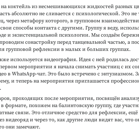
 на коктейль из несмешивающихся жидкостей разных цв
ИАГНОСТИЧЕСКИЕ
асть абсолютно не сливается с психологической. Это не
ец, через метафору которого, в групповом взаимодейств
 А. Ясюковой
 свои способы контакта с другими. Группу я веду, исполь
илактика проблем
оде и экзистенциальной психологии. Мы создаём бережн
еклассников.
проводим сонастройку перед танцевальной частью, а пос
и профессиональное
ля групповой рефлексии в малых и больших группах.
ие
кже используется видеография. Идея с ней родилась до
первом мероприятии я начала снимать участниц с их со
ео в WhatsApp-чат. Это было встречено с энтузиазмом. 
 тему, и теперь на мероприятия приглашается професси
.
аров, проходящих после мероприятия, посвящён анализу
в формате, похожем на балинтовскую группу, где участ
тные связи. Это отличное средство для рефлексии, ещё
рез видеоряд и через то, как другие люди видят вас, что
что они замечают.