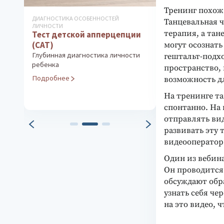
Тренинг похож
ДИАГНОСТИКА ОСОБЕННОСТЕЙ
КОРРЕКЦИОННО-Д
Танцевальная ч
ЛИЧНОСТИ
КОМПЛЕКСЫ
терапия, а тан
Тест детской апперцепции
Методика Л.
(CAT)
(часть 3)
могут осознать
Глубинная диагностика личности
Прогноз и проф
гештальт-подх
ребенка
обучения старш
пространство, 
Социализация 
Подробнее
возможность д
самоопределен
На тренинге та
Подробнее
спонтанно. На 
отправлять вид
развивать эту
видеооператор
Один из вебин
Он проводится 
обсуждают обра
узнать себя че
на это видео, 