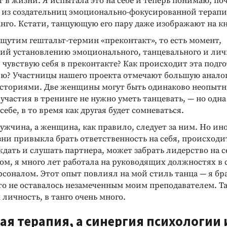
 в жизни. Я испытала это на себе и теперь понимаю, по
а из создательниц эмоционально-фокусированной терапи
анго. Кстати, танцующую его пару даже изображают на кн
ощутим гештальт-термин «преконтакт», то есть момент,
й установлению эмоционального, танцевального и лич
я чувствую себя в преконтакте? Как происходит эта подго
ю? Участницы нашего проекта отмечают большую анало
ториями. Две женщины могут быть одинаково неопытны
 участия в тренинге не нужно уметь танцевать, — но одн
себе, в то время как другая будет сомневаться.
мужчина, а женщина, как правило, следует за ним. Но ино
ни привыкла брать ответственность на себя, происходи
ждать и слушать партнера, может забрать лидерство на се
ом, я много лет работала на руководящих должностях в 
соналом. Этот опыт повлиял на мой стиль танца — я бра
то не оставалось незамеченным моим преподавателем. Т
ичность, в танго очень много.
ая терапия, а синергия психологии 