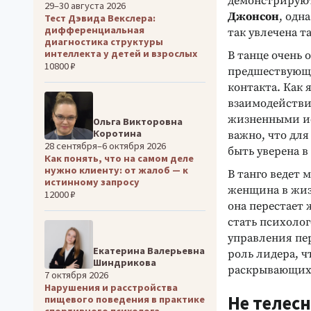
демонстрируют
29–30 августа 2026
Джонсон
, одн
Тест Дэвида Векслера:
дифференциальная
так увлечена т
диагностика структуры
интеллекта у детей и взрослых
В танце очень 
10800 ₽
предшествующи
контакта. Как 
взаимодействи
жизненными ис
Ольга Викторовна
Коротина
важно, что для
28 сентября–6 октября 2026
быть уверена в 
Как понять, что на самом деле
нужно клиенту: от жалоб — к
В танго ведет 
истинному запросу
женщина в жиз
12000 ₽
она перестает 
стать психолог
управления пер
Екатерина Валерьевна
роль лидера, ч
Шиндрикова
раскрывающих л
7 октября 2026
Нарушения и расстройства
Не телесн
пищевого поведения в практике
спортивного психолога