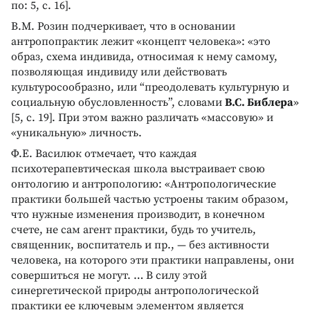
по: 5, с. 16].
В.М. Розин подчеркивает, что в основании
антропопрактик лежит «концепт человека»: «это
образ, схема индивида, относимая к нему самому,
позволяющая индивиду или действовать
культуросообразно, или “преодолевать культурную и
социальную обусловленность”, словами
В.С. Библера
»
[5, с. 19]. При этом важно различать «массовую» и
«уникальную» личность.
Ф.Е. Василюк отмечает, что каждая
психотерапевтическая школа выстраивает свою
онтологию и антропологию: «Антропологические
практики большей частью устроены таким образом,
что нужные изменения производит, в конечном
счете, не сам агент практики, будь то учитель,
священник, воспитатель и пр., — без активности
человека, на которого эти практики направлены, они
совершиться не могут. … В силу этой
синергетической природы антропологической
практики ее ключевым элементом является