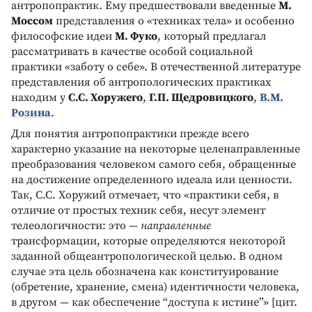
антропопрактик. Ему предшествовали введенные
М.
Моссом
представления о «техниках тела» и особенно
философские идеи
М. Фуко
, который предлагал
рассматривать в качестве особой социальной
практики «заботу о себе». В отечественной литературе
представления об антропологических практиках
находим у
С.С. Хоружего
,
Г.П. Щедровицкого
,
В.М.
Розина
.
Для понятия антропопрактики прежде всего
характерно указание на некоторые целенаправленные
преобразования человеком самого себя, обращенные
на достижение определенного идеала или ценности.
Так, С.С. Хоружий отмечает, что «практики себя, в
отличие от простых техник себя, несут элемент
телеологичности: это —
направленные
трансформации, которые определяются некоторой
заданной общеантропологической целью. В одном
случае эта цель обозначена как конституирование
(обретение, хранение, смена) идентичности человека,
в другом — как обеспечение “доступа к истине”» [цит.