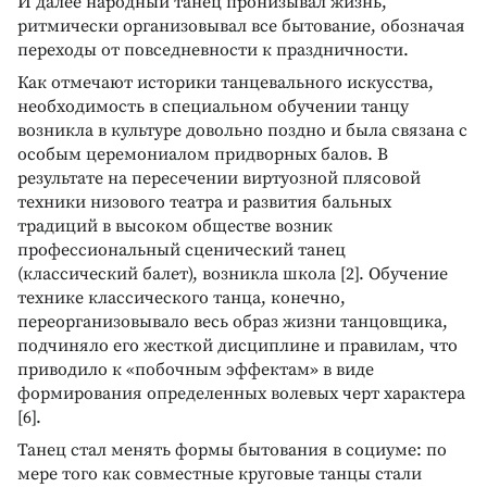
И далее народный танец пронизывал жизнь,
ритмически организовывал все бытование, обозначая
переходы от повседневности к праздничности.
Как отмечают историки танцевального искусства,
необходимость в специальном обучении танцу
возникла в культуре довольно поздно и была связана с
особым церемониалом придворных балов. В
результате на пересечении виртуозной плясовой
техники низового театра и развития бальных
традиций в высоком обществе возник
профессиональный сценический танец
(классический балет), возникла школа [2]. Обучение
технике классического танца, конечно,
переорганизовывало весь образ жизни танцовщика,
подчиняло его жесткой дисциплине и правилам, что
приводило к «побочным эффектам» в виде
формирования определенных волевых черт характера
[6].
Танец стал менять формы бытования в социуме: по
мере того как совместные круговые танцы стали