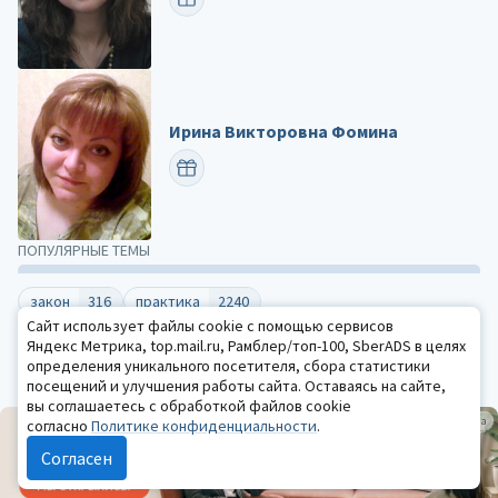
Ирина Викторовна Фомина
ПОЗДРАВИТЬ
ПОПУЛЯРНЫЕ ТЕМЫ
закон
316
практика
2240
Сайт использует файлы cookie с помощью сервисов
психологическая наука
1758
детская психология
1716
Яндекс Метрика, top.mail.ru, Рамблер/топ-100, SberADS в целях
психотерапия
1101
психология образования
1076
определения уникального посетителя, сбора статистики
посещений и улучшения работы сайта. Оставаясь на сайте,
Все темы
вы соглашаетесь с обработкой файлов cookie
Реклама
согласно
Политике конфиденциальности
.
Согласен