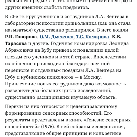
реального предмета с эталонными цветами спектра) и
других внешних свойств предметов.
В 70­-е гг. круг учеников и сотрудников Л.А. Венгера в
лаборатории психологии дошкольника (как она стала
называться) существенно расширился. В него вошли
Р.И. Говорова
,
О.М. Дьяченко
,
Т.С. Комарова
,
К.В.
Тарасова
и другие. Годичная командировка Леонида
Абрамовича на Кубу привела к появлению целой
плеяды его учеников и в этой стране. Впоследствии
их общение происходило благодаря научной
переписке и отдельным поездкам Л.А. Венгера на
Кубу и кубинских психологов — в Москву.
Привлечение новых сотрудников дало возможность
развернуть два больших цикла исследований,
существенно расширивших изучаемую область.
Первый из них относился к целенаправленному
формированию сенсорных способностей. Его
результаты представлены в книге «Генезис сенсорных
способностей» (1976). В ней собраны исследования,
представляющие общие принципы и конкретные