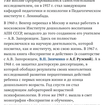
Уже вполне сформировавшимся самостоятельным
исследователем, он в 1957 г. стал заведующим
кафедрой педагогики и психологии в Педагогическом
институте г. Ленинабада.
В 1960 г. Венгер переехал в Москву и начал работать в
московском Институте дошкольного воспитания
АПН СССР, незадолго до того созданном его учителем
— А.В. Запорожцем. Здесь он полностью
переключился на научную деятельность, которой
посвятил, как и институту, всю свою жизнь. В 1967 г.
вышла книга «Восприятие и действие» (в соавторстве
с А.В. Запорожцем,
В.П. Зинченко
и
А.Г. Рузской
). А в
1968 г. он защитил докторскую диссертацию, в
которой обобщил результаты своих многолетних
исследований развития перцептивных действий
ребенка с первых месяцев жизни и до конца
дошкольного возраста. Год спустя он стал
заведующим лабораторией возрастной
психофизиологии. В этом же 1969 г. вышла в свет
монография «Восприятие и обучение»,