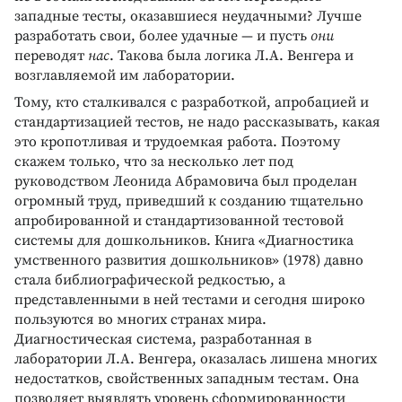
западные тесты, оказавшиеся неудачными? Лучше
разработать свои, более удачные — и пусть
они
переводят
нас
. Такова была логика Л.А. Венгера и
возглавляемой им лаборатории.
Тому, кто сталкивался с разработкой, апробацией и
стандартизацией тестов, не надо рассказывать, какая
это кропотливая и трудоемкая работа. Поэтому
скажем только, что за несколько лет под
руководством Леонида Абрамовича был проделан
огромный труд, приведший к созданию тщательно
апробированной и стандартизованной тестовой
системы для дошкольников. Книга «Диагностика
умственного развития дошкольников» (1978) давно
стала библиографической редкостью, а
представленными в ней тестами и сегодня широко
пользуются во многих странах мира.
Диагностическая система, разработанная в
лаборатории Л.А. Венгера, оказалась лишена многих
недостатков, свойственных западным тестам. Она
позволяет выявлять уровень сформированности