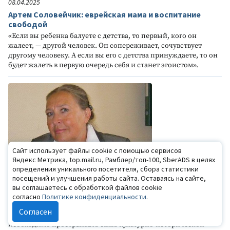
08.04.2025
Артем Соловейчик: еврейская мама и воспитание
свободой
«Если вы ребенка балуете с детства, то первый, кого он
жалеет, — другой человек. Он сопереживает, сочувствует
другому человеку. А если вы его с детства принуждаете, то он
будет жалеть в первую очередь себя и станет эгоистом».
Сайт использует файлы cookie с помощью сервисов
Яндекс Метрика, top.mail.ru, Рамблер/топ-100, SberADS в целях
определения уникального посетителя, сбора статистики
посещений и улучшения работы сайта. Оставаясь на сайте,
10.11.2024
вы соглашаетесь с обработкой файлов cookie
Интервью с Е.В.Филипповой: о связи культурно-
согласно
Политике конфиденциальности
.
исторической теории с психологической практикой
Согласен
«С моей точки зрения, и в сфере детской психологии
необходимо простраивать связь культурно-исторической