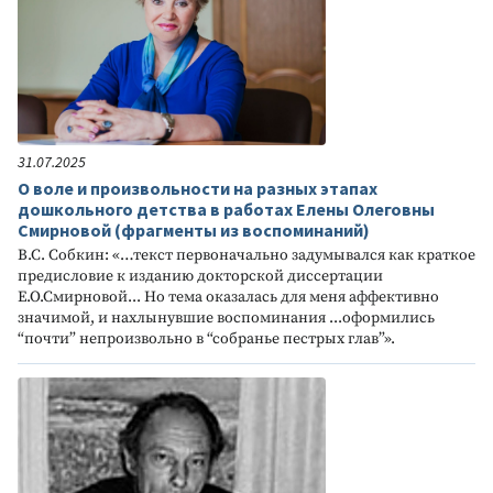
31.07.2025
О воле и произвольности на разных этапах
дошкольного детства в работах Елены Олеговны
Смирновой (фрагменты из воспоминаний)
В.С. Собкин: «…текст первоначально задумывался как краткое
предисловие к изданию докторской диссертации
Е.О.Смирновой... Но тема оказалась для меня аффективно
значимой, и нахлынувшие воспоминания ...оформились
“почти” непроизвольно в “собранье пестрых глав”».