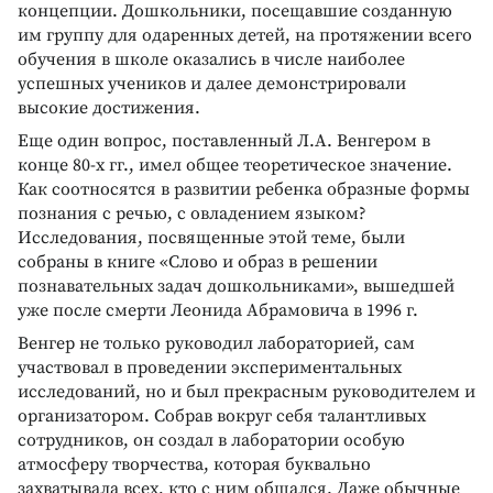
концепции. Дошкольники, посещавшие созданную
им группу для одаренных детей, на протяжении всего
обучения в школе оказались в числе наиболее
успешных учеников и далее демонстрировали
высокие достижения.
Еще один вопрос, поставленный Л.А. Венгером в
конце 80­-х гг., имел общее теоретическое значение.
Как соотносятся в развитии ребенка образные формы
познания с речью, с овладением языком?
Исследования, посвященные этой теме, были
собраны в книге «Слово и образ в решении
познавательных задач дошкольниками», вышедшей
уже после смерти Леонида Абрамовича в 1996 г.
Венгер не только руководил лабораторией, сам
участвовал в проведении экспериментальных
исследований, но и был прекрасным руководителем и
организатором. Собрав вокруг себя талантливых
сотрудников, он создал в лаборатории особую
атмосферу творчества, которая буквально
захватывала всех, кто с ним общался. Даже обычные