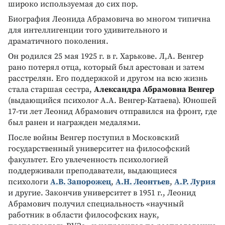
широко используемая до сих пор.
Биография Леонида Абрамовича во многом типична
для интеллигенции того удивительного и
драматичного поколения.
Он родился 25 мая 1925 г. в г. Харькове. Л,А. Венгер
рано потерял отца, который был арестован и затем
расстрелян. Его поддержкой и другом на всю жизнь
стала старшая сестра,
Александра Абрамовна Венгер
(выдающийся психолог А.А. Венгер­-Катаева). Юношей
17­-ти лет Леонид Абрамович отправился на фронт, где
был ранен и награжден медалями.
После войны Венгер поступил в Московский
государственный университет на философский
факультет. Его увлеченность психологией
поддерживали преподаватели, выдающиеся
психологи
А.В. Запорожец
,
А.Н. Леонтьев
,
А.Р. Лурия
и другие. Закончив университет в 1951 г., Леонид
Абрамович получил специальность «научный
работник в области философских наук,