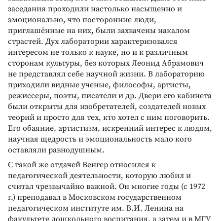
заседания проходили настолько насыщенно и
эмоционально, что посторонние люди,
приглашённые на них, были захвачены накалом
страстей. Дух лаборатории характеризовался
интересом не только к науке, но и к различным
сторонам культуры, без которых Леонид Абрамович
не представлял себе научной жизни. В лабораторию
приходили видные ученые, философы, артисты,
режиссеры, поэты, писатели и др. Двери его кабинета
были открыты для изобретателей, создателей новых
теорий и просто для тех, кто хотел с ним поговорить.
Его обаяние, артистизм, искренний интерес к людям,
научная щедрость и эмоциональность мало кого
оставляли равнодушным.
С такой же отдачей Венгер относился к
педагогической деятельности, которую любил и
считал чрезвычайно важной. Он многие годы (с 1972
г.) преподавал в Московском государственном
педагогическом институте им. В.И. Ленина на
факультете дошкольного воспитания, а затем и в МГУ