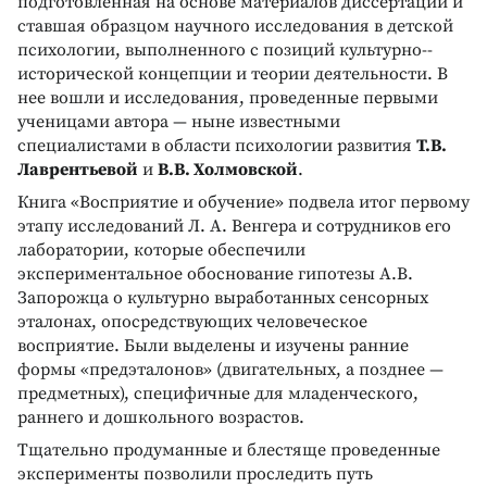
подготовленная на основе материалов диссертации и
ставшая образцом научного исследования в детской
психологии, выполненного с позиций культурно-­
исторической концепции и теории деятельности. В
нее вошли и исследования, проведенные первыми
ученицами автора — ныне известными
специалистами в области психологии развития
Т.В.
Лаврентьевой
и
В.В. Холмовской
.
Книга «Восприятие и обучение» подвела итог первому
этапу исследований Л. А. Венгера и сотрудников его
лаборатории, которые обеспечили
экспериментальное обоснование гипотезы А.В.
Запорожца о культурно выработанных сенсорных
эталонах, опосредствующих человеческое
восприятие. Были выделены и изучены ранние
формы «предэталонов» (двигательных, а позднее —
предметных), специфичные для младенческого,
раннего и дошкольного возрастов.
Тщательно продуманные и блестяще проведенные
эксперименты позволили проследить путь