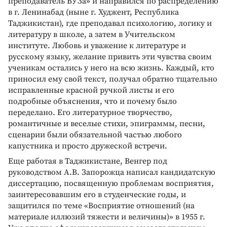
преподаватель ВУЗа» и направился по распределению
в г. Ленинабад (ныне г. Худжент, Республика
Таджикистан), где преподавал психологию, логику и
литературу в школе, а затем в Учительском
институте. Любовь и уважение к литературе и
русскому языку, желание привить эти чувства своим
ученикам остались у него на всю жизнь. Каждый, кто
приносил ему свой текст, получал обратно тщательно
исправленные красной ручкой листы и его
подробные объяснения, что и почему было
переделано. Его литературное творчество,
романтичные и веселые стихи, эпиграммы, песни,
сценарии были обязательной частью любого
капустника и просто дружеской встречи.
Еще работая в Таджикистане, Венгер под
руководством А.В. Запорожца написал кандидатскую
диссертацию, посвященную проблемам восприятия,
заинтересовавшим его в студенческие годы, и
защитился по теме «Восприятие отношений (на
материале иллюзий тяжести и величины)» в 1955 г.