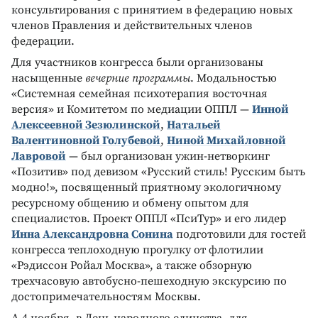
консультирования с принятием в федерацию новых
членов Правления и действительных членов
федерации.
Для участников конгресса были организованы
насыщенные
вечерние программы
. Модальностью
«Системная семейная психотерапия восточная
версия» и Комитетом по медиации ОППЛ —
Инной
Алексеевной Зезюлинской
,
Натальей
Валентиновной Голубевой
,
Ниной Михайловной
Лавровой
— был организован ужин-нетворкинг
«Позитив» под девизом «Русский стиль! Русским быть
модно!», посвященный приятному экологичному
ресурсному общению и обмену опытом для
специалистов. Проект ОППЛ «ПсиТур» и его лидер
Инна Александровна Сонина
подготовили для гостей
конгресса теплоходную прогулку от флотилии
«Рэдиссон Ройал Москва», а также обзорную
трехчасовую автобусно-пешеходную экскурсию по
достопримечательностям Москвы.
А 4 ноября, в День народного единства, для