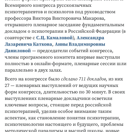
Всемирного конгресса русскоязычных
психотерапевтов и психологов под руководством
профессора Виктора Викторовича Макарова,
открывшего пленарное заседание фундаментальным
докладом о психотерапии в Российской Федерации (в
соавторстве с
С.Ц. Камаловой
),
Александра
Лазаревича Каткова
,
Анны Владимировны
Даниловой
— председатели событий конгресса,
члены программного комитета впервые выступали
полностью в онлайн-формате, пленарные сессии шли
параллельно в двух залах.
Всего на конгрессе было
сделано 711 докладов
, из них
27 — пленарных выступлений от ведущих научных
форм конгресса, длительностью по 30 минут. В своих
выступлениях пленарные докладчики осветили
ключевые вопросы, стоящие перед российской
психотерапией, уделив особое внимание таким
аспектам, как становление понятия психотерапии,
психотехнологии настоящего и будущего, проблемы
методической парадигмы и высшей школы, новые