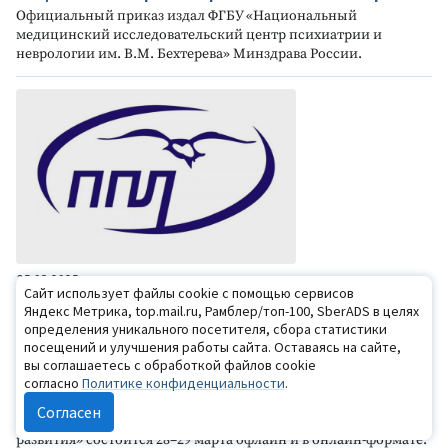
Официальный приказ издал ФГБУ «Национальный
медицинский исследовательский центр психиатрии и
неврологии им. В.М. Бехтерева» Минздрава России.
25.03.2025
Сайт использует файлы cookie с помощью сервисов
Опубликована программа Международного конгресса
Яндекс Метрика, top.mail.ru, Рамблер/топ-100, SberADS в целях
«Психотерапия и психологическое консультирование
определения уникального посетителя, сбора статистики
— итоги и векторы развития»
посещений и улучшения работы сайта. Оставаясь на сайте,
XI Международный научно-практический конгресс
вы соглашаетесь с обработкой файлов cookie
психологов-консультантов, психотерапевтов и
согласно
Политике конфиденциальности
.
представителей помогающих профессий «Психотерапия и
Согласен
психологическое консультирование — итоги и векторы
развития» состоится 28–29 марта офлайн и в онлайн-формате.