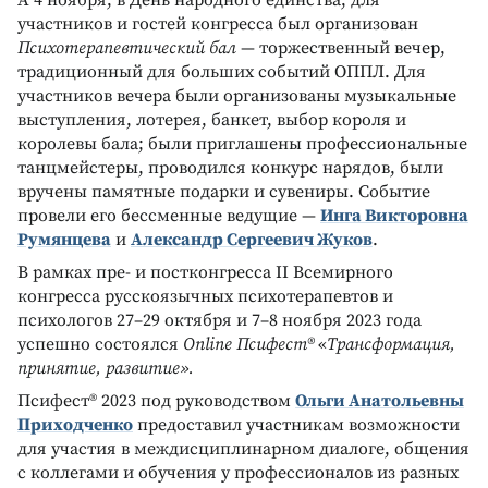
участников и гостей конгресса был организован
Психотерапевтический бал
— торжественный вечер,
традиционный для больших событий ОППЛ. Для
участников вечера были организованы музыкальные
выступления, лотерея, банкет, выбор короля и
королевы бала; были приглашены профессиональные
танцмейстеры, проводился конкурс нарядов, были
вручены памятные подарки и сувениры. Событие
провели его бессменные ведущие —
Инга Викторовна
Румянцева
и
Александр Сергеевич Жуков
.
В рамках пре- и постконгресса II Всемирного
конгресса русскоязычных психотерапевтов и
психологов 27–29 октября и 7–8 ноября 2023 года
успешно состоялся
Online Псифест®
«
Трансформация,
принятие, развитие».
Псифест® 2023 под руководством
Ольги Анатольевны
Приходченко
предоставил участникам возможности
для участия в междисциплинарном диалоге, общения
с коллегами и обучения у профессионалов из разных