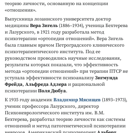
теорию личности, основанную на концепции
«отношения».
Выпускница лозаннского университета доктор
медицины
Вера Зигель
(1886–1934), ученица Бехтерева
и Лазурского, в 1921 году разработала метод
психотерапии «ортопедия отношений». Вера Зигель
была главным врачом Петроградского клинического
психотерапевтического института. Под ее
руководством проводились научные исследования,
результаты которых показали, что эффективность
метода «ортопедии отношений» при терапии ПТСР не
уступала эффективности психоанализу
Зигмунда
Фрейда
,
Альфреда Адлера
и рациональной
психотерапии
Поля Дюбуа
.
К 1935 году академик
Владимир Мясищев
(1893–1973),
ученик профессора Лазурского, директор
Психоневрологического института им. В.М.
Бехтерева, разработал теорию личности как системы
отношений и метод патогенетической психотерапии
неврозов. Американский психотерапевт
Альберт