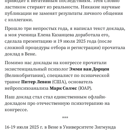
приводит к негативным последствиям. Тебя словно
ластиком стирают из реальности. Никакие научные
публикации не заменят результаты личного общения
с коллегами.
Прошло три непростых года, я написал текст доклада,
а моя ученица Елена Казанцева доработала его,
сделала презентацию и 19 июля 2025 года (после
сложной процедуры отбора и регистрации) прочитала
доклад в Вене.
Помимо нас доклады на конгрессе прочитали
экзистенциальный психолог
Эмми ван Дорцен
(Великобритания), специалист по психической
травме
Питер Левин
(США), основатель
нейропсихоанализа
Марк Солмс
(ЮАР).
Наш доклад стал стал единственным офлайн-
докладом про отечественную психотерапию на
конгрессе.
***
16-19 июля 2025 г. в Вене в Университете Зигмунда