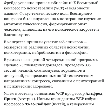
Фрейда успешно прошел юбилейный X Всемирный
конгресс по психотерапии (WCP) «Полярности
жизни». Фокус тематического поля Всемирного
конгресса был направлен на многогранное изучение
антагонистических сил, формирующих опыт
человека, влияющих на его психическое здоровье и
благополучие.
В конгрессе приняли участие 465 спикеров —
экспертов из различных областей психологии,
психотерапии, нейробиологии и философии.
В рамках насыщенной четырехдневной программы
сделано 25 пленарных докладов, проведено 335
сессий: лекций, симпозиумов, воркшопов и
дискуссий, распределенных по 15 тематическим
направлениям конгресса, связанным с психотерапией
и психическим здоровьем.
Ушел в отставку основатель WCP профессор
Альфред
Притц
(Австрия). Новым президентом WCP избран
профессор
Чжао Сюйдон
(Китай), а генеральным