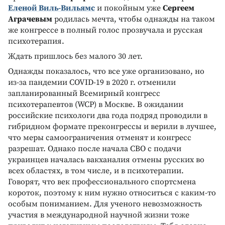
Еленой Виль-Вильямс
и покойным уже
Сергеем
Аграчевым
родилась мечта, чтобы однажды на таком
же конгрессе в полный голос прозвучала и русская
психотерапия.
Ждать пришлось без малого 30 лет.
Однажды показалось, что все уже организовано, но
из-за пандемии COVID-19 в 2020 г. отменили
запланированный Всемирный конгресс
психотерапевтов (WCP) в Москве. В ожидании
российские психологи два года подряд проводили в
гибридном формате преконгрессы и верили в лучшее,
что меры самоограничения отменят и конгресс
разрешат. Однако после начала СВО с подачи
украинцев началась вакханалия отмены русских во
всех областях, в том числе, и в психотерапии.
Говорят, что век профессионального спортсмена
короток, поэтому к ним нужно относиться с каким-то
особым пониманием. Для ученого невозможность
участия в международной научной жизни тоже