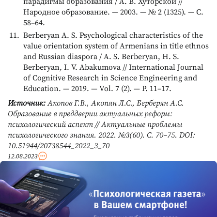
парадигмы образования / А. В. Хуторской //
Народное образование. — 2003. — № 2 (1325). — С.
58–64.
Berberyan A. S. Psychological characteristics of the
value orientation system of Armenians in title ethnos
and Russian diaspora / A. S. Berberyan, H. S.
Berberyan, I. V. Abakumova // International Journal
of Cognitive Research in Science Engineering and
Education. — 2019. — Vol. 7 (2). — P. 11–17.
Источник:
Акопов Г.В., Акопян Л.С., Берберян А.С.
Образование в преддверии актуальных реформ:
психологический аспект // Актуальные проблемы
психологического знания. 2022. №3(60). С. 70–75. DOI:
10.51944/20738544_2022_3_70
12.08.2023