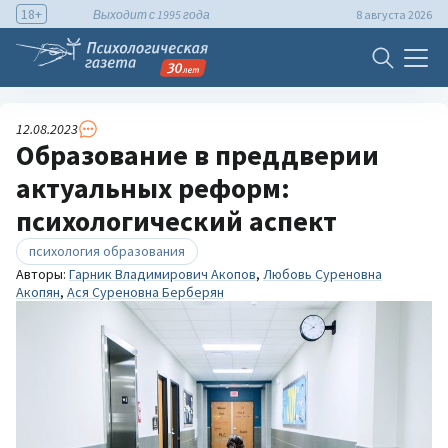
18+
Выходит с 1995 года
8 августа 2026
12.08.2023
Образование в преддверии
актуальных реформ:
психологический аспект
психология образования
Авторы:
Гарник Владимирович Акопов
,
Любовь Суреновна
Акопян
,
Ася Суреновна Берберян