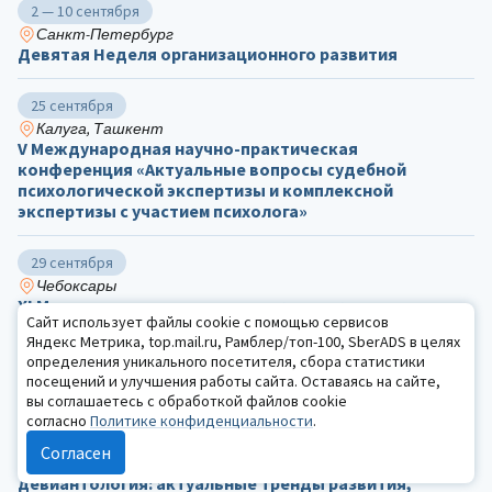
2 — 10 сентября
Санкт-Петербург
Девятая Неделя организационного развития
25 сентября
Калуга, Ташкент
V Международная научно-практическая
конференция «Актуальные вопросы судебной
психологической экспертизы и комплексной
экспертизы с участием психолога»
29 сентября
Чебоксары
ХΙ Международная научно-практическая
Сайт использует файлы cookie с помощью сервисов
конференция «Комплексное сопровождение детей с
Яндекс Метрика, top.mail.ru, Рамблер/топ-100, SberADS в целях
ограниченными возможностями здоровья»
определения уникального посетителя, сбора статистики
посещений и улучшения работы сайта. Оставаясь на сайте,
1 октября
вы соглашаетесь с обработкой файлов cookie
согласно
Политике конфиденциальности
.
Тверь, заочно
I Всероссийский с международным участием научно-
Согласен
практический симпозиум «Ювенальная
девиантология: актуальные тренды развития,