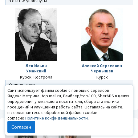
В статье упомянуты
Лев Ильич
Алексей Сергеевич
Уманский
Чернышев
Курск, Кострома
Курск
Комментарии
Сайт использует файлы cookie с помощью сервисов
Комментариев пока нет – Вы можете оставить первый
Яндекс Метрика, top.mail.ru, Рамблер/топ-100, SberADS в целях
определения уникального посетителя, сбора статистики
Авторизуйтесь
, чтобы комментировать
посещений и улучшения работы сайта. Оставаясь на сайте,
вы соглашаетесь с обработкой файлов cookie
ПУБЛИКАЦИИ
согласно
Политике конфиденциальности
.
Согласен