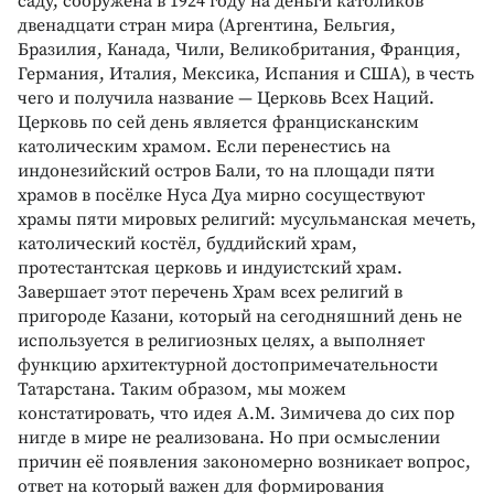
саду, сооружена в 1924 году на деньги католиков
двенадцати стран мира (Аргентина, Бельгия,
Бразилия, Канада, Чили, Великобритания, Франция,
Германия, Италия, Мексика, Испания и США), в честь
чего и получила название — Церковь Всех Наций.
Церковь по сей день является францисканским
католическим храмом. Если перенестись на
индонезийский остров Бали, то на площади пяти
храмов в посёлке Нуса Дуа мирно сосуществуют
храмы пяти мировых религий: мусульманская мечеть,
католический костёл, буддийский храм,
протестантская церковь и индуистский храм.
Завершает этот перечень Храм всех религий в
пригороде Казани, который на сегодняшний день не
используется в религиозных целях, а выполняет
функцию архитектурной достопримечательности
Татарстана. Таким образом, мы можем
констатировать, что идея А.М. Зимичева до сих пор
нигде в мире не реализована. Но при осмыслении
причин её появления закономерно возникает вопрос,
ответ на который важен для формирования