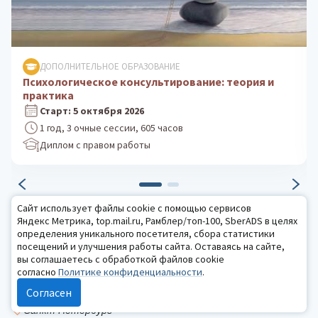
ДОПОЛНИТЕЛЬНОЕ ОБРАЗОВАНИЕ
Клиническая психология: практика
психологического консультирования
Старт: 24 августа 2026
1 год, 3 очные сессии, 605 часов
Диплом с правом работы
КАЛЕНДАРЬ СОБЫТИЙ
Сайт использует файлы cookie с помощью сервисов
Яндекс Метрика, top.mail.ru, Рамблер/топ-100, SberADS в целях
определения уникального посетителя, сбора статистики
15 августа
посещений и улучшения работы сайта. Оставаясь на сайте,
Санкт-Петербург
вы соглашаетесь с обработкой файлов cookie
Фестиваль «Гори и не сгорай»
согласно
Политике конфиденциальности
.
Согласен
2 — 10 сентября
Санкт-Петербург