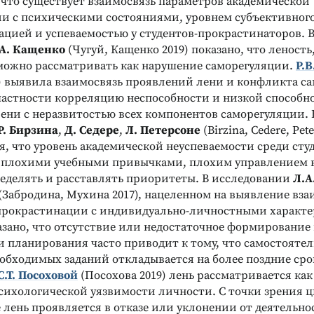
, что существует взаимосвязь параметров академической
и с психическими состояниями, уровнем субъективного
ацией и успеваемостью у студентов-прокрастинаторов. 
.А. Кащенко
(Чугуй, Кащенко 2019) показано, что леност
можно рассматривать как нарушение саморегуляции.
Р.В
0) выявила взаимосвязь проявлений лени и конфликта с
 частности корреляцию неспособности и низкой способн
ени с неразвитостью всех компонентов саморегуляции. 
Р. Бирзина
,
Д. Седере
,
Л. Петерсоне
(Birzina, Cedere, Pet
, что уровень академической неуспеваемости среди сту
у плохими учебными привычками, плохим управлением 
еделять и расставлять приоритеты. В исследовании
Л.А
(Забродина, Мухина 2017), нацеленном на выявление вз
Реклама
Реклама
прокрастинации с индивидуально-личностными характ
азано, что отсутствие или недостаточное формирование
и планирования часто приводит к тому, что самостоятел
обходимых заданий откладывается на более поздние сро
С.Т. Посоховой
(Посохова 2019) лень рассматривается как
сихологической уязвимости личности. С точки зрения 
 лень проявляется в отказе или уклонении от деятельно