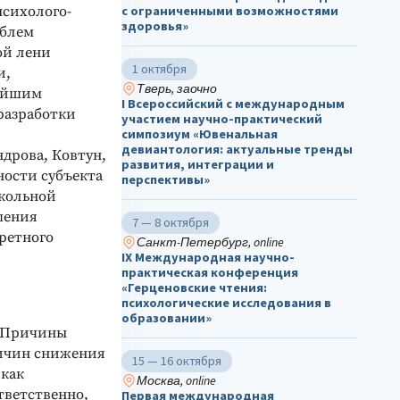
психолого-
с ограниченными возможностями
здоровья»
облем
ой лени
1 октября
и,
Тверь, заочно
нейшим
I Всероссийский с международным
разработки
участием научно-практический
симпозиум «Ювенальная
девиантология: актуальные тренды
дрова, Ковтун,
развития, интеграции и
тности субъекта
перспективы»
Школьной
шения
7 — 8 октября
кретного
Санкт-Петербург, online
IX Международная научно-
практическая конференция
«Герценовские чтения:
психологические исследования в
образовании»
и Причины
ичин снижения
15 — 16 октября
 как
Москва, online
тветственно,
Первая международная