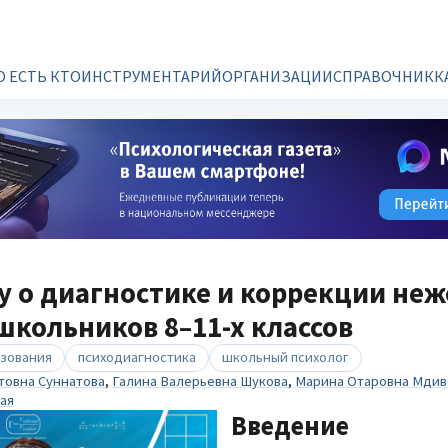
О ЕСТЬ КТО
ИНСТРУМЕНТАРИЙ
ОРГАНИЗАЦИИ
СПРАВОЧНИК
К
у о диагностике и коррекции не
школьников 8–11-х классов
азования
психодиагностика
школьный психолог
товна Суннатова
,
Галина Валерьевна Шукова
,
Марина Отаровна Мдив
ая
Введение