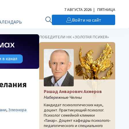
7 АВГУСТА 2026 | ПЯТНИЦА
Войти на сайт
АЛЕНДАРЬ
ПОБЕДИТЕЛИ НК «ЗОЛОТАЯ ПСИХЕЯ»
желания
Рашад Анварович Ахмеров
Набережные Челны
Кандидат психологических наук,
ани
,
Элеонора
доцент. Практикующий психолог.
Психолог семейной клиники
«Танар». Доцент кафедры психолого-
педагогического и специального