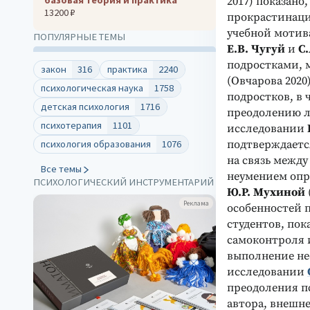
2017) показано
13200 ₽
прокрастинаци
учебной мотив
ПОПУЛЯРНЫЕ ТЕМЫ
Е.В. Чугуй
и
С
подростками, 
закон
316
практика
2240
(Овчарова 202
психологическая наука
1758
подростков, в
детская психология
1716
преодолению л
психотерапия
1101
исследовании
подтверждается
психология образования
1076
на связь межд
Все темы
неумением опр
ПСИХОЛОГИЧЕСКИЙ ИНСТРУМЕНТАРИЙ
Ю.Р. Мухиной
Реклама
особенностей 
студентов, пок
самоконтроля 
выполнение не
исследовании
преодоления п
автора, внешне