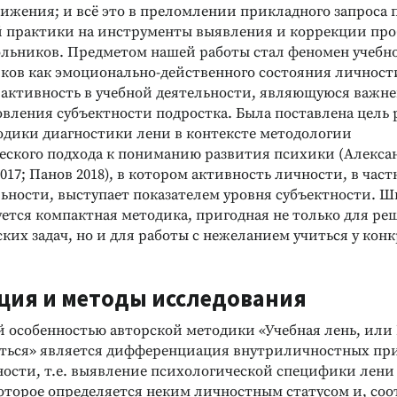
ижения; и всё это в преломлении прикладного запроса 
й практики на инструменты выявления и коррекции пр
льников. Предметом нашей работы стал феномен учебн
ков как эмоционально-действенного состояния личност
активность в учебной деятельности, являющуюся важ
овления субъектности подростка. Была поставлена цель 
одики диагностики лени в контексте методологии
еского подхода к пониманию развития психики (Алексан
2017; Панов 2018), в котором активность личности, в час
льности, выступает показателем уровня субъектности. 
уется компактная методика, пригодная не только для ре
ких задач, но и для работы с нежеланием учиться у кон
ция и методы исследования
 особенностью авторской методики «Учебная лень, ил
ться» является дифференциация внутриличностных пр
ности, т.е. выявление психологической специфики лени
оторое определяется неким личностным статусом и, соо