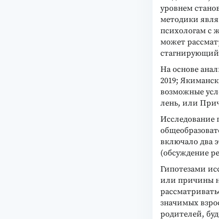
уровнем стано
методики явля
психологам с ж
может рассматр
стагнирующий 
На основе анал
2019; Якиманска
возможные усл
лень, или Прич
Исследование п
общеобразовате
включало два 
(обсуждение ре
Гипотезами ис
или причины н
рассматривать
значимых взро
родителей, буд