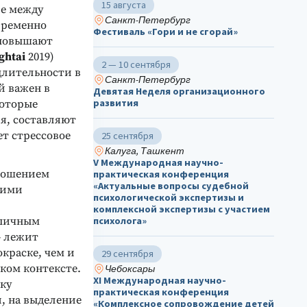
15 августа
ие между
Санкт-Петербург
временно
Фестиваль «Гори и не сгорай»
 повышают
ghtai
2019)
2 — 10 сентября
длительности в
Санкт-Петербург
й важен в
Девятая Неделя организационного
развития
которые
я, составляют
ет стрессовое
25 сентября
Калуга, Ташкент
V Международная научно-
тношением
практическая конференция
«Актуальные вопросы судебной
гими
психологической экспертизы и
комплексной экспертизы с участием
ипичным
психолога»
— лежит
краске, чем и
29 сентября
ком контексте.
Чебоксары
ХΙ Международная научно-
ку
практическая конференция
, на выделение
«Комплексное сопровождение детей