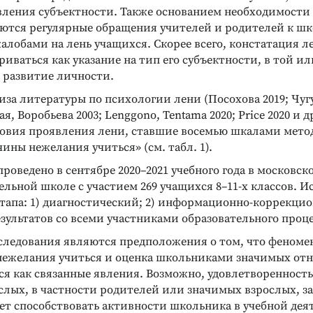
вления субъектности. Также основанием необходимости 
ются регулярные обращения учителей и родителей к ш
алобами на лень учащихся. Скорее всего, констатация л
иваться как указание на тип его субъектности, в той и
развитие личности.
иза литературы по психологии лени (Посохова 2019; Чуг
я, Воробьева 2003; Lenggono, Tentama 2020; Price 2020 и 
овия проявления лени, ставшие восемью шкалами мето
ины нежелания учиться» (см. табл. 1).
роведено в сентябре 2020–2021 учебного года в московск
льной школе с участием 269 учащихся 8–11-х классов. И
этапа: 1) диагностический; 2) информационно-коррекци
зультатов со всеми участниками образовательного проце
следования являются предположения о том, что феноме
ежелания учиться и оценка школьниками значимых от
ся как связанные явления. Возможно, удовлетворенност
слых, в частности родителей или значимых взрослых,
ет способствовать активности школьника в учебной дея