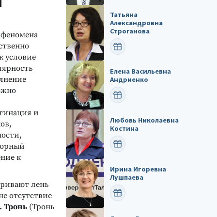
я
Татьяна
Александровна
Строганова
 феномена
ественно
ПОЗДРАВИТЬ
к условие
лярность
Елена Васильевна
лнение
Андриенко
ожно
ПОЗДРАВИТЬ
стинация и
Любовь Николаевна
ов,
Костина
ности,
ПОЗДРАВИТЬ
торный
ние к
Ирина Игоревна
Лушпаева
тривают лень
ПОЗДРАВИТЬ
не отсутствие
. Тронь
(Тронь