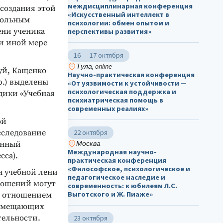
междисциплинарная конференция
создания этой
«Искусственный интеллект в
кольным
психологии: обмен опытом и
ени ученика
перспективы развития»
ли иной мере
16 — 17 октября
Тула, online
уй, Кащенко
Научно-практическая конференция
др.) выделены
«От уязвимости к устойчивости —
психологическая поддержка и
дики «Учебная
психиатрическая помощь в
современных реалиях»
ой
сследование
22 октября
Москва
онный
Международная научно-
сса).
практическая конференция
«Философское, психологическое и
н учебной лени
педагогическое наследие и
ношений могут
современность: к юбилеям Л.С.
Выготского и Ж. Пиаже»
ь отношением
 замещающих
тельности.
23 октября