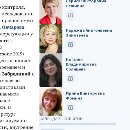
Лариса Викторовна
Лежнина
 контроля,
В исследовании
ПОЗДРАВИТЬ
ь, проявляемую
. Овчарова
Надежда Анатольевна
аморегуляции у
Зиновьева
ости к
ПОЗДРАВИТЬ
В
ersone 2019)
Наталия
дентов влияет
Владимировна
временем и
Солнцева
. Забродиной
и
ПОЗДРАВИТЬ
аимосвязи
еристиками
Ирина Викторовна
 навыков
Фомина
ьное
ки. В
ПОЗДРАВИТЬ
 ресурс
КАЛЕНДАРЬ СОБЫТИЙ
цитируемого
сти, внутренне