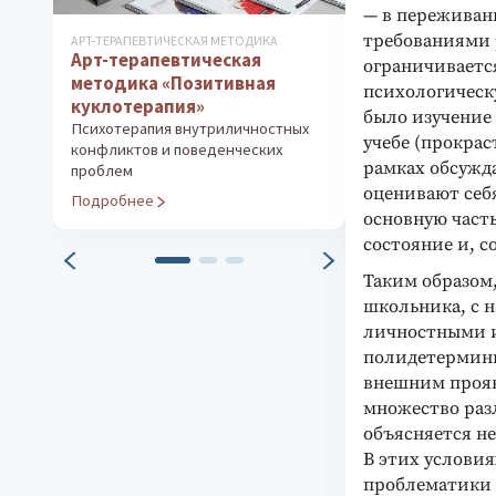
— в переживан
требованиями 
АРТ-ТЕРАПЕВТИЧЕСКАЯ МЕТОДИКА
ПРОФОРИЕНТАЦИО
Арт-терапевтическая
Методика «О
ограничиваетс
методика «Позитивная
Групповое т
психологическ
куклотерапия»
Экспресс-диагн
было изучение
профессиональ
Психотерапия внутриличностных
учебе (прокрас
конфликтов и поведенческих
Подробнее
рамках обсужд
проблем
оценивают себ
Подробнее
основную часть
состояние и, с
Таким образом
школьника, с 
личностными и
полидетермини
внешним прояв
множество раз
объясняется н
В этих услови
проблематики 