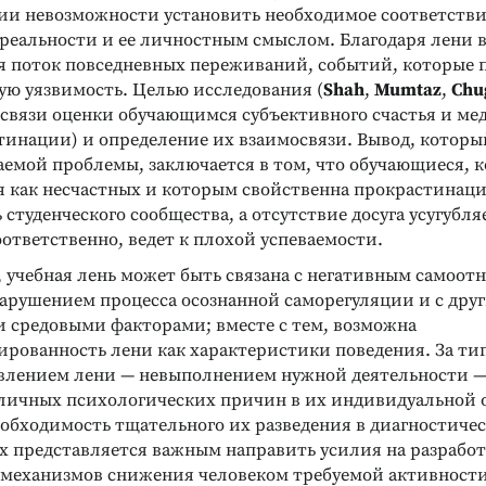
ии невозможности установить необходимое соответств
реальности и ее личностным смыслом. Благодаря лени 
ННЫЕ СИСТЕМЫ
РАЗВИТИЕ ТВОРЧЕСКИХ СПОСОБНОСТЕЙ
риентир».
Курс развития творческого
я поток повседневных переживаний, событий, которые
естирование
мышления для детей 5–8
ую уязвимость. Целью исследования (
Shah
,
Mumtaz
,
Chu
лет
остика
 связи оценки обучающимся субъективного счастья и ме
ных склонностей
Программа развивающих занятий
тинации) и определение их взаимосвязи. Вывод, которы
Подробнее
аемой проблемы, заключается в том, что обучающиеся, 
я как несчастных и которым свойственна прокрастинаци
 студенческого сообщества, а отсутствие досуга усугубля
оответственно, ведет к плохой успеваемости.
, учебная лень может быть связана с негативным самоо
нарушением процесса осознанной саморегуляции и с дру
 средовыми факторами; вместе с тем, возможна
рованность лени как характеристики поведения. За т
лением лени — невыполнением нужной деятельности 
личных психологических причин в их индивидуальной о
еобходимость тщательного их разведения в диагностичес
ях представляется важным направить усилия на разработ
механизмов снижения человеком требуемой активности