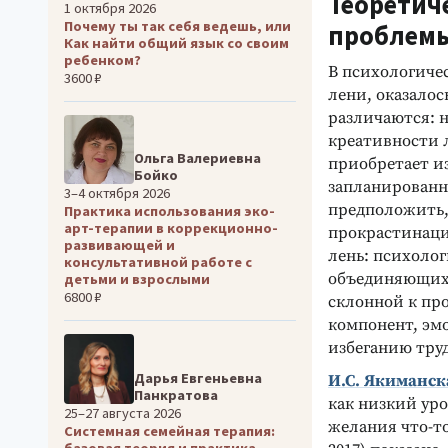
Теоретич
1 октября 2026
Почему ты так себя ведешь, или
проблем
Как найти общий язык со своим
ребенком?
В психологиче
3600 ₽
лени, оказалос
различаются: н
креативности 
Ольга Валериевна
приобретает и
Бойко
запланированн
3–4 октября 2026
предположить,
Практика использования эко-
арт-терапии в коррекционно-
прокрастинаци
развивающей и
лень: психоло
консультативной работе с
объединяющих 
детьми и взрослыми
6800 ₽
склонной к пр
компонент, эм
избеганию труд
Дарья Евгеньевна
И.С. Якиманск
Панкратова
как низкий уро
25–27 августа 2026
желания что-то
Системная семейная терапия:
базовая теория и практика