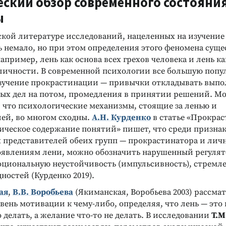
еский обзор современного состояни
ы
ской литературе исследований, нацеленных на изучение
ь немало, но при этом определения этого феномена сущ
апример, лень как основа всех грехов человека и лень ка
личности. В современной психологии все большую попу
зучение прокрастинации — привычки откладывать выпо
ых дел на потом, промедления в принятии решений. М
 что психологические механизмы, стоящие за ленью и
ей, во многом сходны.
А.Н. Курденко
в статье «Прокра
гическое содержание понятий» пишет, что среди признак
представителей обеих групп — прокрастинатора и лич
оявлениям лени, можно обозначить нарушенный регуля
оциональную неустойчивость (импульсивность), стремле
ностей (Курденко 2019).
ая
,
В.В. Воробьева
(Якиманская, Воробьева 2003) рассма
вень мотивации к чему-либо, определяя, что лень — это 
 делать, а желание что-то не делать. В исследовании
Т.М