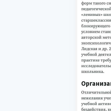
форм такого сн
педагогическо
«ленивых» шко
старшеклассни
блокирующего 
условием стан
авторской мет
экопсихологич
Лидская и др. 
учебной деяте
практике треб
исследовательс
школьника.
Организа
Отличительной
нежелания учи
учебной актив
бездействия, к