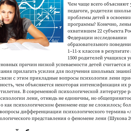
Чем чаще всего объясняют 
педагоги, родители школь
проблемы детей в освоени
программы? Конечно, ленью
охватившем 22 субъекта Р
Федерации исследовании
образовательного поведен
1–11-х классов в результат
1500 родителей учащихся у
сновных причин низкой успеваемости детей считается и
лания прилагать усилия для получения школьных знаний 
В связи с этим прикладные вопросы психологии лени пр
ьность, чем объясняется некоторая интенсификация их р
ятилетия. В современной психологической литературе р
сихологии лени, отнюдь не единичны, но общепринято
о как психологическом феномене еще не сложилось; боле
 вопросы дифференциации психологического термина «л
логического представления о феномене лени (Шукова 20