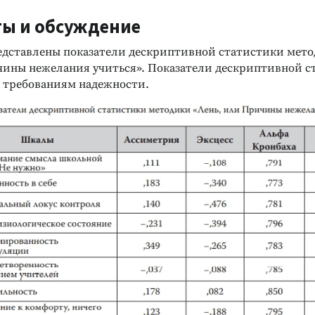
ты и обсуждение
редставлены показатели дескриптивной статистики мето
чины нежелания учиться». Показатели дескриптивной с
 требованиям надежности.