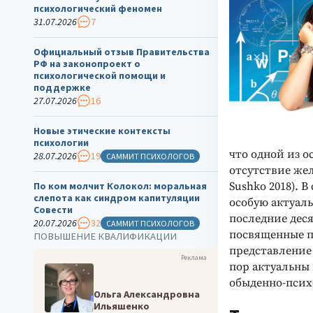
психологический феномен
31.07.2026
7
Официальный отзыв Правительства
РФ на законопроект о
психологической помощи и
поддержке
27.07.2026
16
Новые этические контексты
психологии
что одной из о
28.07.2026
19
САММИТ ПСИХОЛОГОВ
отсутствие же
Sushko 2018). 
По ком молчит Колокол: моральная
слепота как синдром капитуляции
особую актуал
Совести
последние дес
20.07.2026
32
САММИТ ПСИХОЛОГОВ
посвященные п
ПОВЫШЕНИЕ КВАЛИФИКАЦИИ
представление 
Реклама
пор актуальны
обыденно-психо
Ольга Александровна
Ильяшенко