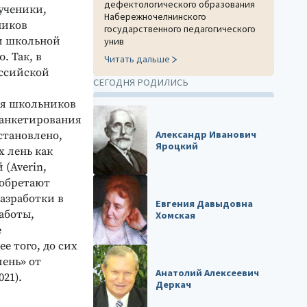
дефектологического образования
ученики,
Набережночелнинского
ников
государственного педагогического
и школьной
унив
. Так, в
Читать дальше
оссийской
СЕГОДНЯ РОДИЛИСЬ
ия школьников
е анкетирования
Александр Иванович
становлено,
Яроцкий
х лень как
(Averin,
иобретают
азработки в
Евгения Давыдовна
аботы,
Хомская
е
е того, до сих
ень» от
Анатолий Алексеевич
21).
Деркач