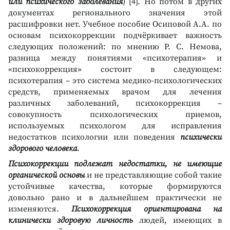
или психического заболевания
) [4]. Но потом в других
документах регионального значения этой
расшифровки нет. Учебное пособие Осиповой А.А. по
основам психокоррекции подчёркивает важность
следующих положений: по мнению Р. С. Немова,
разница между понятиями «психотерапия» и
«психокоррекция» состоит в следующем:
психотерапия – это система медико-психологических
средств, применяемых врачом для лечения
различных заболеваний, психокоррекция –
совокупность психологических приемов,
используемых психологом для исправления
недостатков психологии или поведения
психически
здорового человека
.
Психокоррекции подлежат недостатки, не имеющие
органической основы
и не представляющие собой такие
устойчивые качества, которые формируются
довольно рано и в дальнейшем практически не
изменяются.
Психокоррекция ориентирована на
клинически здоровую личность
людей, имеющих в