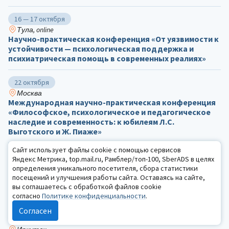
16 — 17 октября
Тула, online
Научно-практическая конференция «От уязвимости к
устойчивости — психологическая поддержка и
психиатрическая помощь в современных реалиях»
22 октября
Москва
Международная научно-практическая конференция
«Философское, психологическое и педагогическое
наследие и современность: к юбилеям Л.С.
Выготского и Ж. Пиаже»
Сайт использует файлы cookie с помощью сервисов
23 октября
Яндекс Метрика, top.mail.ru, Рамблер/топ-100, SberADS в целях
Санкт-Петербург, online
определения уникального посетителя, сбора статистики
Всероссийская научно-практическая конференция с
посещений и улучшения работы сайта. Оставаясь на сайте,
международным участием «Психическое здоровье
вы соглашаетесь с обработкой файлов cookie
подростков: от саморазрушения к жизнестойкости»
согласно
Политике конфиденциальности
.
Согласен
23 октября