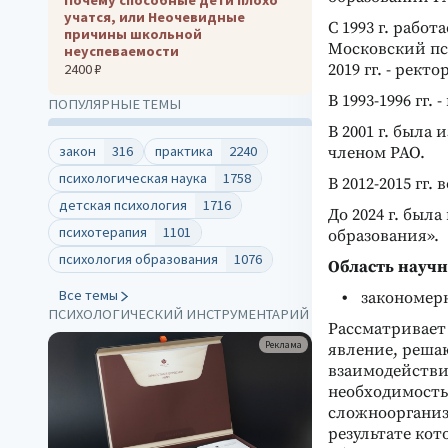
учатся, или Неочевидные
С 1993 г. рабо
причины школьной
Московский пси
неуспеваемости
2400 ₽
2019 гг. - ректор
В 1993-1996 гг
ПОПУЛЯРНЫЕ ТЕМЫ
В 2001 г. была
закон
316
практика
2240
членом РАО.
психологическая наука
1758
В 2012-2015 гг
детская психология
1716
До 2024 г. был
психотерапия
1101
образования».
психология образования
1076
Область научн
Все темы
закономерн
ПСИХОЛОГИЧЕСКИЙ ИНСТРУМЕНТАРИЙ
Рассматривает 
Реклама
явление, реша
взаимодействи
необходимость
сложноорганиз
результате кот