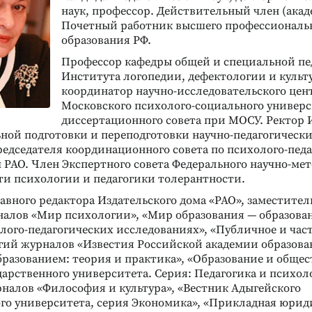
наук, профессор. Действительный член (акад
Почетный работник высшего профессиональ
образования РФ.
Профессор кафедры общей и специальной пе
Института логопедии, дефектологии и культ
координатор научно-исследовательского цен
Московского психолого-социального универс
диссертационного совета при МОСУ. Ректор 
ной подготовки и переподготовки научно-педагогически
редседателя координационного совета по психолого-пед
 РАО. Член Экспертного совета Федерального научно-ме
сти психологии и педагогики толерантности.
авного редактора Издательского дома «РАО», заместител
налов «Мир психологии», «Мир образования — образован
лого-педагогических исследованиях», «Публичное и част
гий журналов «Известия Российской академии образова
разованием: теория и практика», «Образование и общес
дарственного университета. Серия: Педагогика и психол
рналов «Философия и культура», «Вестник Адыгейского
ого университета, серия Экономика», «Прикладная юрид