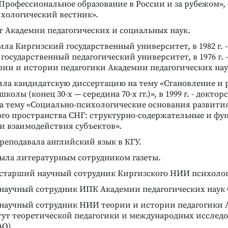
Профессиональное образование в России и за рубежом», 
ихологический вестник».
т Академии педагогических и социальных наук.
чила Киргизский государственный университет, в 1982 г. -
осударственный педагогический университет, в 1976 г. 
рии и истории педагогики Академии педагогических нау
тила кандидатскую диссертацию на тему «Становление и 
олы (конец 30-х — середина 70-х гг.)», в 1999 г. - доктор
а тему «Социально-психологические основания развити
ого пространства СНГ: структурно-содержательные и ф
и взаимодействия субъектов».
 преподавала английский язык в КГУ.
. была литературным сотрудником газеты.
. - старший научный сотрудник Киргизского НИИ психоло
. - научный сотрудник ИПК Академии педагогических наук 
. - научный сотрудник НИИ теории и истории педагогики
итут теоретической педагогики и международных исслед
АО).