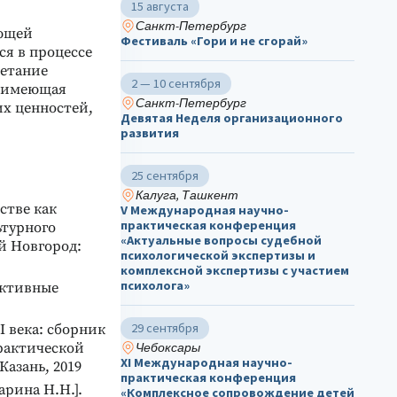
15 августа
Санкт-Петербург
ающей
Фестиваль «Гори и не сгорай»
ся в процессе
четание
2 — 10 сентября
е имеющая
Санкт-Петербург
их ценностей,
Девятая Неделя организационного
развития
25 сентября
Калуга, Ташкент
стве как
V Международная научно-
практическая конференция
ьтурного
«Актуальные вопросы судебной
й Новгород:
психологической экспертизы и
комплексной экспертизы с участием
психолога»
ективные
29 сентября
 века: сборник
рактической
Чебоксары
ХΙ Международная научно-
Казань, 2019
практическая конференция
арина Н.Н.].
«Комплексное сопровождение детей