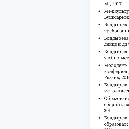
М., 2017
Межкультур
Бушмарина.
Бондырева 
требований
Бондырева 
лекции для
Бондырева
учебно-мето
Молодежь.
конференци
Рязань, 201
Бондырева 
методическо
Образован
сборник на
2011
Бондырева
образовате