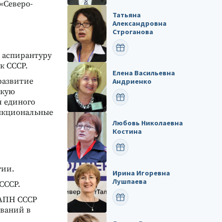
«Северо-
Татьяна
Александровна
Строганова
ПОЗДРАВИТЬ
- аспирантуру
к СССР.
Елена Васильевна
развитие
Андриенко
скую
ПОЗДРАВИТЬ
я единого
ункциональные
Любовь Николаевна
Костина
ПОЗДРАВИТЬ
гии.
Ирина Игоревна
Лушпаева
СССР.
ПОЗДРАВИТЬ
 АПН СССР
ований в