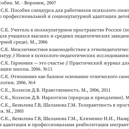
собие. М. - Воронеж, 2007
С.К. Пособие спецкурса для работников психолого-лин
по профессиональной и социокультурной адаптации дете
С.К. Учитель в поликультурном пространстве России (п
для учащихся высших и средних педагогических заведен
рной среде). М., 2006
 С.К. Межличностное взаимодействие в этнопедагогичес
льтур // Новое в психолого-педагогических исследованиях
С.К. Гармония — это счастье // Практический журнал дл
ации школы. 2006. №11
С.К. Отношение как базовое основание этнического само
логии. 2006. №4
С.К., Колесов Д.В. Нравственность. М., 2006, 2011
С.К., Колесов Д.В. Наркотизм (природа и преодление). М.
С.К., Безюлева Г.В, Шеламова Г.М. Толерантность в прос
я. М., 2005
С.К., Безюлева Г.В, Шеламова Г.М., Клименко Н.И., Назар
я адаптация и профессиональная реабилитация мигрант