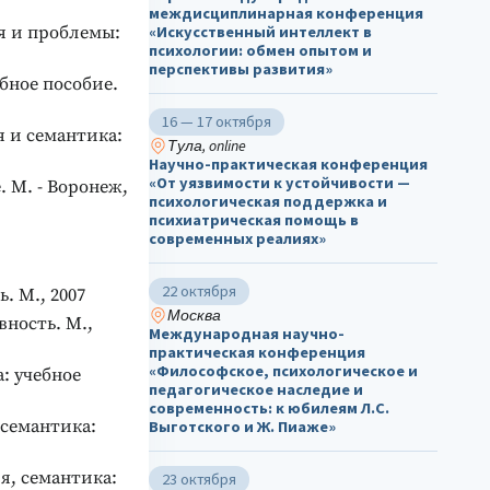
междисциплинарная конференция
я и проблемы:
«Искусственный интеллект в
психологии: обмен опытом и
перспективы развития»
ебное пособие.
16 — 17 октября
я и семантика:
Тула, online
Научно-практическая конференция
«От уязвимости к устойчивости —
. М. - Воронеж,
психологическая поддержка и
психиатрическая помощь в
современных реалиях»
22 октября
. М., 2007
Москва
вность. М.,
Международная научно-
практическая конференция
«Философское, психологическое и
: учебное
педагогическое наследие и
современность: к юбилеям Л.С.
 семантика:
Выготского и Ж. Пиаже»
я, семантика:
23 октября