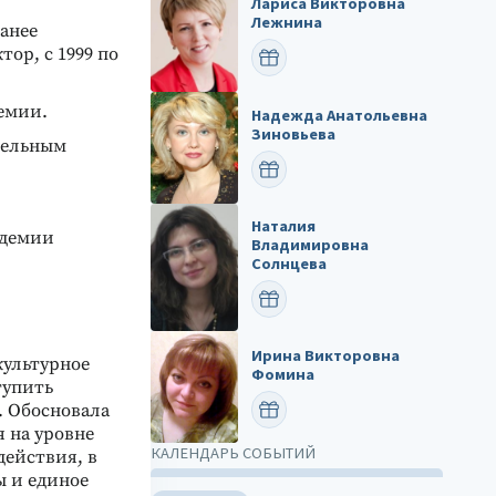
Лариса Викторовна
Лежнина
ранее
ор, с 1999 по
ПОЗДРАВИТЬ
демии.
Надежда Анатольевна
Зиновьева
ительным
ПОЗДРАВИТЬ
Наталия
адемии
Владимировна
Солнцева
ПОЗДРАВИТЬ
Ирина Викторовна
культурное
Фомина
тупить
ПОЗДРАВИТЬ
. Обосновала
 на уровне
КАЛЕНДАРЬ СОБЫТИЙ
действия, в
ы и единое