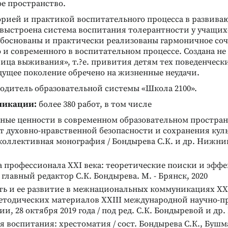
ое пространство.
орией и практикой воспитательного процесса в развив
 выстроена система воспитания толерантности у учащих
Обоснованы и практически реализованы гармоничное со
ОГИИ / ДИАГНОСТИКА
ДИАГНОСТИКА ОСОБЕННОСТЕЙ
 и современного в воспитательном процессе. Создана н
ИЧНОСТИ
ЛИЧНОСТИ
АКОРД»
Методика «Домики»
ица выживания», т.?е. привития детям тех поведенческ
Диагностика эмоциональной
дущее поколение обречено на жизненные неудачи.
антикоррупционной
сферы и прогноз адаптации
одитель образовательной системы «Школа 2100».
ребенка
ликации:
более 380 работ, в том числе
Подробнее
ные ценности в современном образовательном простран
 духовно-нравственной безопасности и сохранения кул
коллективная монография / Бондырева С.К. и др. Нижни
а профессионала XXI века: теоретические поиски и эфф
 главный редактор С.К. Бондырева. М. - Брянск, 2020
ть и ее развитие в межнациональных коммуникациях XXI
методических материалов XXIII международной научно-п
и, 28 октября 2019 года / под ред. С.К. Бондыревой и др. 
 воспитания: хрестоматия / сост. Бондырева С.К., Бушм