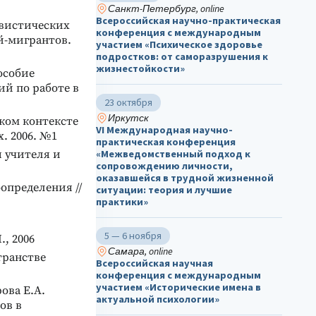
Санкт-Петербург, online
Всероссийская научно-практическая
гвистических
конференция с международным
й-мигрантов.
участием «Психическое здоровье
подростков: от саморазрушения к
жизнестойкости»
особие
ий по работе в
23 октября
Иркутск
ком контексте
VI Международная научно-
. 2006. №1
практическая конференция
я учителя и
«Межведомственный подход к
сопровождению личности,
оказавшейся в трудной жизненной
определения //
ситуации: теория и лучшие
практики»
5 — 6 ноября
, 2006
Самара, online
транстве
Всероссийская научная
конференция с международным
участием «Исторические имена в
ова Е.А.
актуальной психологии»
ов в