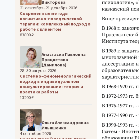
Викторова
психология», «
21 сентября–21 декабря 2026
кавказский пс
Современные методы
Вице-президен
когнитивно-поведенческой
терапии: комплексный подход в
В 1968 г. закон
работе с клиентом
Пржевальский г
83800 ₽
Института тео
В 1989 г. защи
Анастасия Павловна
многоязычной шк
Процветова
диссертацию н
(Данилова)
образовательн
28–30 августа 2026
Системно-феноменологический
характеристик
подход в индивидуальном
В 1968-1970 гг.
консультировании: теория и
практика работы
В 1972-1973 гг
13200 ₽
В 1976-1977 гг
В 1977-1990 гг
Ольга Александровна
В 1990-1993 гг
Ильяшенко
(затем - Инст
4 сентября 2026
образовании Р
Почему способные дети плохо