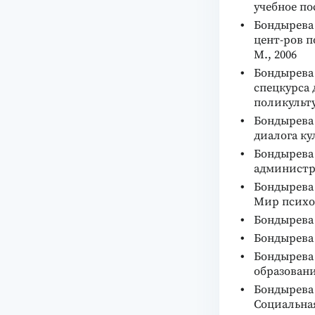
учебное по
Бондырева 
цент-ров 
М., 2006
Бондырева 
спецкурса 
поликульту
Бондырева
диалога ку
Бондырева 
администр
Бондырева 
Мир психо
Бондырева 
Бондырева 
Бондырева 
образовани
Бондырева 
Социальна