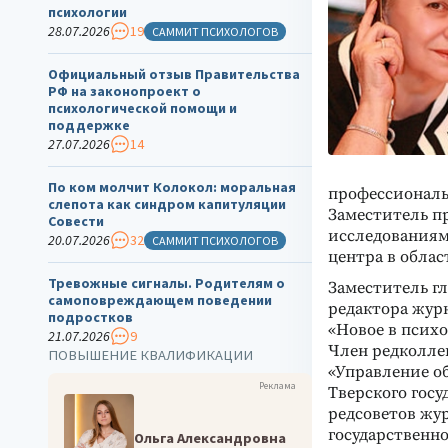
психологии
28.07.2026
19
САММИТ ПСИХОЛОГОВ
Официальный отзыв Правительства
РФ на законопроект о
психологической помощи и
поддержке
27.07.2026
14
По ком молчит Колокол: моральная
профессиональ
слепота как синдром капитуляции
Заместитель п
Совести
исследованиям
20.07.2026
32
САММИТ ПСИХОЛОГОВ
центра в обла
Тревожные сигналы. Родителям о
Заместитель гл
самоповреждающем поведении
редактора жур
подростков
«Новое в психо
21.07.2026
9
Член редколле
ПОВЫШЕНИЕ КВАЛИФИКАЦИИ
«Управление об
Реклама
Тверского госу
редсоветов жу
государственн
Ольга Александровна