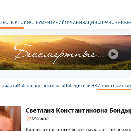
О ЕСТЬ КТО
ИНСТРУМЕНТАРИЙ
ОРГАНИЗАЦИИ
СПРАВОЧНИК
К
триархи
Избранные психологи
Победители НК
Известные пси
Светлана Константиновна Бонды
Москва
Кандидат педагогических наук, доктор псих