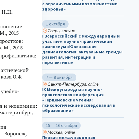
с ограниченными возможностями
здоровья»
 Н.Н.
1 октября
ыполнение
Тверь, заочно
., 2015
I Всероссийский с международным
дростков:
участием научно-практический
симпозиум «Ювенальная
. М., 2015
девиантология: актуальные тренды
 профилактика:
развития, интеграции и
перспективы»
рактической
икова О.Ф.
7 — 8 октября
Санкт-Петербург, online
IX Международная научно-
 учебно-
практическая конференция
«Герценовские чтения:
психологические исследования в
я и экономики:
образовании»
 Екатеринбург,
15 — 16 октября
ния
Москва, online
 - Воронеж,
Первая международная