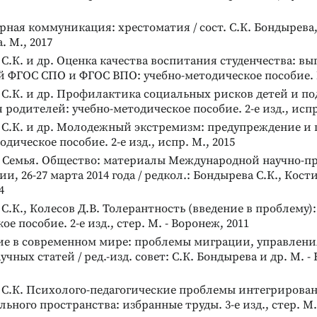
ная коммуникация: хрестоматия / сост. С.К. Бондырева,
 М., 2017
С.К. и др. Оценка качества воспитания студенчества: в
 ФГОС СПО и ФГОС ВПО: учебно-методическое пособие. М
С.К. и др. Профилактика социальных рисков детей и по
 родителей: учебно-методическое пособие. 2-е изд., испр
 С.К. и др. Молодежный экстремизм: предупреждение и
дическое пособие. 2-е изд., испр. М., 2015
 Семья. Общество: материалы Международной научно-п
и, 26-27 марта 2014 года / редкол.: Бондырева С.К., Кост
4
С.К., Колесов Д.В. Толерантность (введение в проблему):
е пособие. 2-е изд., стер. М. - Воронеж, 2011
ие в современном мире: проблемы миграции, управлени
учных статей / ред.-изд. совет: С.К. Бондырева и др. М. -
 С.К. Психолого-педагогические проблемы интегрирова
льного пространства: избранные труды. 3-е изд., стер. М.