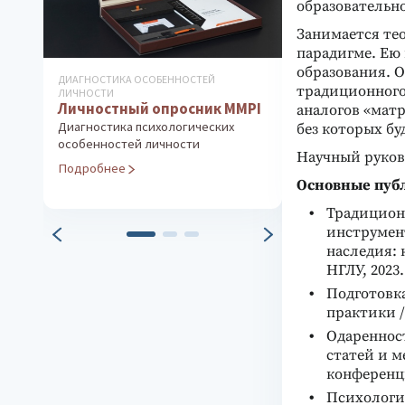
образовательн
Занимается те
парадигме. Ею
образования. 
ДИАГНОСТИКА ОСОБЕННОСТЕЙ
КНИГИ ПО ПСИХОЛ
традиционного
ЛИЧНОСТИ
ОСОБЕННОСТЕЙ Л
Личностный опросник MMPI
Методика «
аналогов «матр
Ванновская О.В.
Диагностика психологических
без которых бу
Оценка уровня 
особенностей личности
устойчивости
Научный руков
Подробнее
Подробнее
Основные пуб
Традицион
инструмент
наследия: 
НГЛУ, 2023.
Подготовк
практики /
Одареннос
статей и 
конференци
Психология