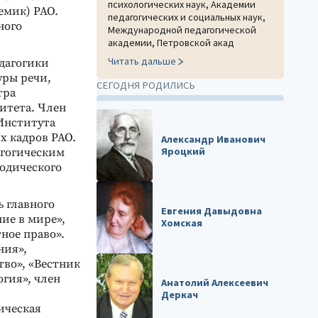
психологических наук, Академии
емик) РАО.
педагогических и социальных наук,
ного
Международной педагогической
академии, Петровской акад
Читать дальше
дагогики
уры речи,
СЕГОДНЯ РОДИЛИСЬ
тра
итета. Член
Института
х кадров РАО.
Александр Иванович
Яроцкий
агогическим
тодического
ь главного
Евгения Давыдовна
ие в мире»,
Хомская
ное право».
ния»,
тво», «Вестник
огия», член
Анатолий Алексеевич
Деркач
ическая