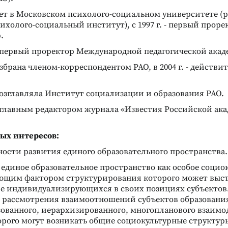
тает в Московском психолого-социальном университете (
холого-социальный институт), с 1997 г. - первый прорект
.
. - первый проректор Международной педагогической ака
 избрана членом-корреспондентом РАО, в 2004 г. - действ
. возглавляла Институт социализации и образования РАО.
а главным редактором журнала «Известия Российской ак
ых интересов:
ости развития единого образовательного пространства.
единое образовательное пространство как особое социо
Реклама
Реклама
ющим фактором структурирования которого может выс
е индивидуализирующихся в своих позициях субъектов
 рассмотрения взаимоотношений субъектов образования
ованного, иерархизированного, многопланового взаимо
орого могут возникать общие социокультурные структур