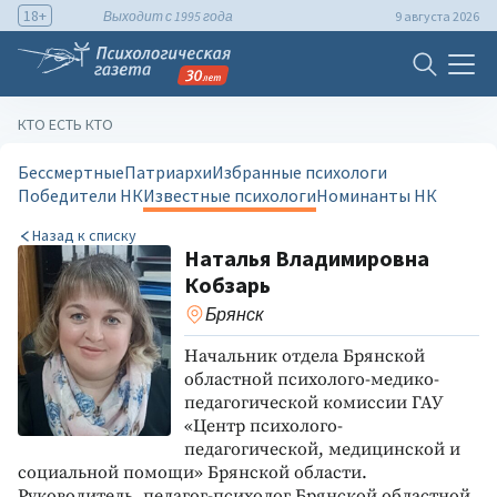
18+
Выходит с 1995 года
9 августа 2026
КТО ЕСТЬ КТО
Бессмертные
Патриархи
Избранные психологи
Победители НК
Известные психологи
Номинанты НК
Назад к списку
Наталья Владимировна
Кобзарь
Брянск
Начальник отдела Брянской
областной психолого-медико-
педагогической комиссии ГАУ
«Центр психолого-
педагогической, медицинской и
социальной помощи» Брянской области.
Руководитель, педагог-психолог Брянской областной