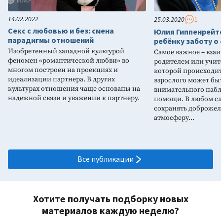
14.02.2022
25.03.2020
1
Секс с любовью и без: смена
Юлия Гиппенрейт
парадигмы отношений
ребёнку заботу о 
Изобретенный западной культурой
Самое важное – вза
феномен «романтической любви» во
родителем или учит
многом построен на проекциях и
которой происходит
идеализации партнера. В других
взрослого может бы
культурах отношения чаще основаны на
внимательного наб
надежной связи и уважении к партнеру.
помощи. В любом сл
сохранять доброже
атмосферу...
Все публикации
Хотите получать подборку новых
материалов каждую неделю?