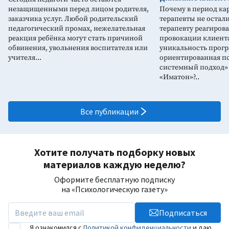
незащищенными перед лицом родителя,
Почему в период ка
заказчика услуг. Любой родительский
терапевты не остали
педагогический промах, нежелательная
терапевту реагирова
реакция ребёнка могут стать причиной
провокации клиента
обвинения, увольнения воспитателя или
уникальность прог
учителя...
ориентированная п
системный подход»
«Иматон»?..
Все публикации
Хотите получать подборку новых
материалов каждую неделю?
Оформите бесплатную подписку
на «Психологическую газету»
Подписаться
Я ознакомился с
Политикой конфиденциальности
и даю