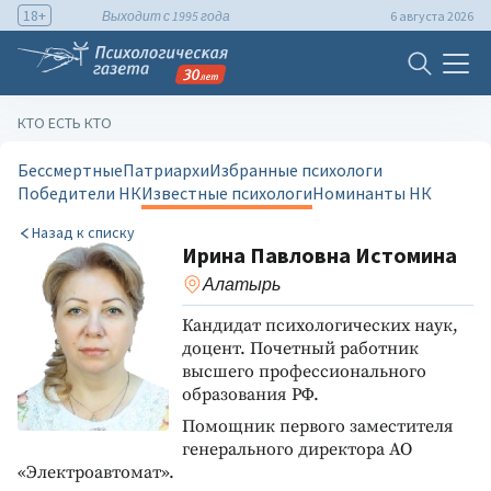
18+
Выходит с 1995 года
6 августа 2026
КТО ЕСТЬ КТО
Бессмертные
Патриархи
Избранные психологи
Победители НК
Известные психологи
Номинанты НК
Назад к списку
Ирина Павловна Истомина
Алатырь
Кандидат психологических наук,
доцент. Почетный работник
высшего профессионального
образования РФ.
Помощник первого заместителя
генерального директора АО
«Электроавтомат».