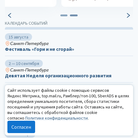
КАЛЕНДАРЬ СОБЫТИЙ
15 августа
Санкт-Петербург
Фестиваль «Гори и не сгорай»
2 — 10 сентября
Санкт-Петербург
Девятая Неделя организационного развития
25 сентября
Сайт использует файлы cookie с помощью сервисов
Яндекс Метрика, top.mail.ru, Рамблер/топ-100, SberADS в целях
Калуга, Ташкент
определения уникального посетителя, сбора статистики
V Международная научно-практическая
посещений и улучшения работы сайта. Оставаясь на сайте,
конференция «Актуальные вопросы судебной
вы соглашаетесь с обработкой файлов cookie
психологической экспертизы и комплексной
согласно
Политике конфиденциальности
.
экспертизы с участием психолога»
Согласен
29 сентября