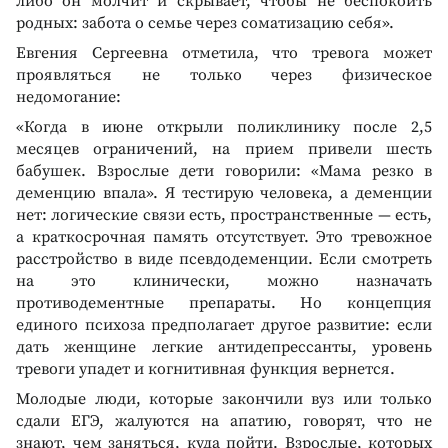
либо он молчит и скрывает, чтобы не беспокоить
родных: забота о семье через соматизацию себя».
Евгения Сергеевна отметила, что тревога может
проявляться не только через физическое
недомогание:
«Когда в июне открыли поликлинику после 2,5
месяцев ограничений, на прием привели шесть
бабушек. Взрослые дети говорили: «Мама резко в
деменцию впала». Я тестирую человека, а деменции
нет: логические связи есть, пространственные — есть,
а краткосрочная память отсутствует. Это тревожное
расстройство в виде псевдодеменции. Если смотреть
на это клинически, можно назначать
противодементные препараты. Но концепция
единого психоза предполагает другое развитие: если
дать женщине легкие антидепрессанты, уровень
тревоги упадет и когнитивная функция вернется.
Молодые люди, которые закончили вуз или только
сдали ЕГЭ, жалуются на апатию, говорят, что не
знают, чем заняться, куда пойти. Взрослые, которых