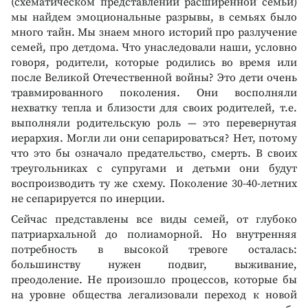
(схематическом представлении расширенной семьи)
мы найдем эмоциональные разрывы, в семьях было
много тайн. Мы знаем много историй про разлучение
семей, про детдома. Что унаследовали наши, условно
говоря, родители, которые родились во время или
после Великой Отечественной войны? Это дети очень
травмированного поколения. Они восполняли
нехватку тепла и близости для своих родителей, т.е.
выполняли родительскую роль — это перевернутая
иерархия. Могли ли они сепарироваться? Нет, потому
что это бы означало предательство, смерть. В своих
треугольниках с супругами и детьми они будут
воспроизводить ту же схему. Поколение 30-40-летних
не сепарируется по инерции.
Сейчас представлены все виды семей, от глубоко
патриархальной до полиаморной. Но внутренняя
потребность в высокой тревоге осталась:
большинству нужен подвиг, выживание,
преодоление. Не произошло процессов, которые бы
на уровне общества легализовали переход к новой