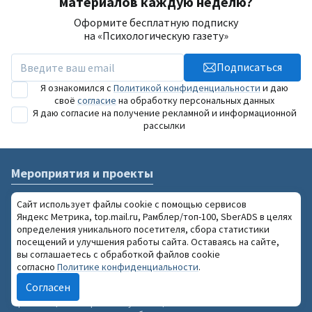
материалов каждую неделю?
Оформите бесплатную подписку
на «Психологическую газету»
Подписаться
Я ознакомился с
Политикой конфиденциальности
и даю
своё
согласие
на обработку персональных данных
Я даю согласие на получение рекламной и информационной
рассылки
Мероприятия и проекты
Ежегодный Саммит психологов
Сайт использует файлы cookie с помощью сервисов
Зимний психологический фестиваль
Яндекс Метрика, top.mail.ru, Рамблер/топ-100, SberADS в целях
Национальный конкурс «Золотая Психея»
определения уникального посетителя, сбора статистики
Рубрики
Издание
посещений и улучшения работы сайта. Оставаясь на сайте,
вы соглашаетесь с обработкой файлов cookie
Публикации
Подписка на рассылку
согласно
Политике конфиденциальности
.
Кто есть кто
Мобильное приложение
Согласен
Инструментарий
Информация об издании
Организации
Правила публикации