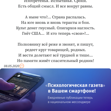
Изобретенья. Испытанья. Сроки.
Есть общий смысл. И все вокруг равны.
А ныне что?... Страна распалась.
На юге вновь и вновь теракты и бои.
Культ денег гнусный. Олигархов наглость.
Гнёт США… И кто теперь «свои»?...
Полковнику всё реже и звонят, и пишут,
редеет круг товарищей, родных.
И вести долетают всё трудней и тише…
Но памяти живёт спасительный родник!
08.05.2020