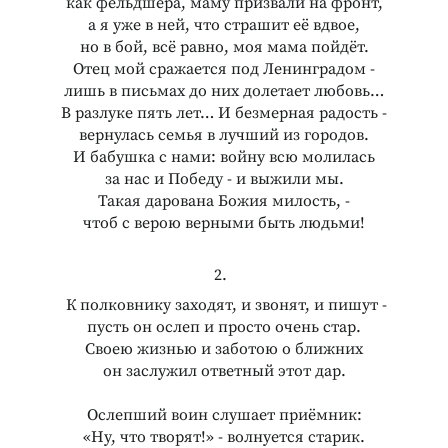
как фельдшера, маму призвали на фронт,
а я уже в ней, что страшит её вдвое,
но в бой, всё равно, моя мама пойдёт.
Отец мой сражается под Ленинградом -
лишь в письмах до них долетает любовь…
В разлуке пять лет… И безмерная радость -
вернулась семья в лучший из городов.
И бабушка с нами: войну всю молилась
за нас и Победу - и выжили мы.
Такая дарована Божия милость, -
чтоб с верою верными быть людьми!
2.
К полковнику заходят, и звонят, и пишут -
пусть он ослеп и просто очень стар.
Своею жизнью и заботою о ближних
он заслужил ответный этот дар.
Ослепший воин слушает приёмник:
«Ну, что творят!» - волнуется старик.