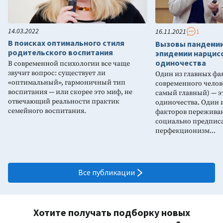
14.03.2022
16.11.2021
1
В поисках оптимального стиля
Вызовы пандемии 
родительского воспитания
эпидемии нарцисс
одиночества
В современной психологии все чаще
звучит вопрос: существует ли
Один из главных фа
«оптимальный», гармоничный тип
современного челове
воспитания — или скорее это миф, не
самый главный) — э
отвечающий реальности практик
одиночества. Один 
семейного воспитания.
факторов пережива
социально предпи
перфекционизм...
Все публикации
Хотите получать подборку новых