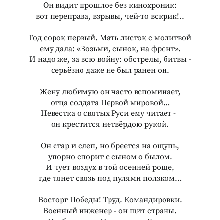
Он видит прошлое без кинохроник:
вот переправа, взрывы, чей-то вскрик!..
Год сорок первый. Мать листок с молитвой
ему дала: «Возьми, сынок, на фронт».
И надо же, за всю войну: обстрелы, битвы -
серьёзно даже не был ранен он.
Жену любимую он часто вспоминает,
отца солдата Первой мировой…
Невестка о святых Руси ему читает -
он крестится нетвёрдою рукой.
Он стар и слеп, но бреется на ощупь,
упорно спорит с сыном о былом.
И чует воздух в той осенней роще,
где тянет связь под пулями ползком…
Восторг Победы! Труд. Командировки.
Военный инженер - он щит страны.