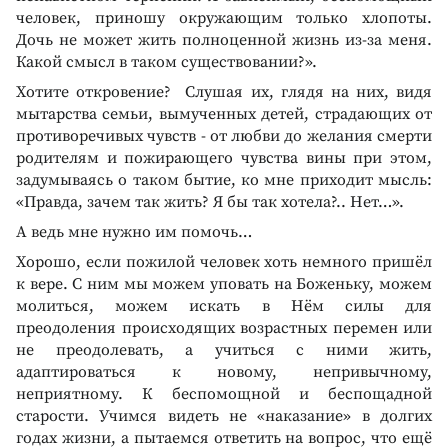
человек, приношу окружающим только хлопоты.
Дочь не может жить полноценной жизнь из-за меня.
Какой смысл в таком существовании?».
Хотите откровение? Слушая их, глядя на них, видя
мытарства семьи, вымученных детей, страдающих от
противоречивых чувств - от любви до желания смерти
родителям и пожирающего чувства вины при этом,
задумываясь о таком бытие, ко мне приходит мысль:
«Правда, зачем так жить? Я бы так хотела?.. Нет…».
А ведь мне нужно им помочь…
Хорошо, если пожилой человек хоть немного пришёл
к вере. С ним мы можем уповать на Боженьку, можем
молиться, можем искать в Нём силы для
преодоления происходящих возрастных перемен или
не преодолевать, а учиться с ними жить,
адаптироваться к новому, непривычному,
неприятному. К беспомощной и беспощадной
старости. Учимся видеть не «наказание» в долгих
годах жизни, а пытаемся ответить на вопрос, что ещё