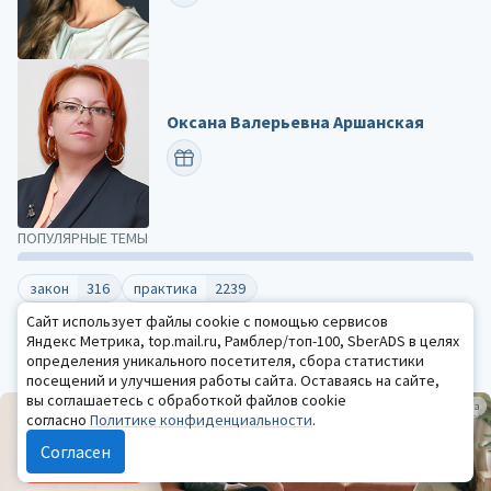
Оксана Валерьевна Аршанская
ПОЗДРАВИТЬ
ПОПУЛЯРНЫЕ ТЕМЫ
закон
316
практика
2239
психологическая наука
1757
детская психология
1716
Сайт использует файлы cookie с помощью сервисов
Яндекс Метрика, top.mail.ru, Рамблер/топ-100, SberADS в целях
психотерапия
1101
психология образования
1076
определения уникального посетителя, сбора статистики
посещений и улучшения работы сайта. Оставаясь на сайте,
Все темы
вы соглашаетесь с обработкой файлов cookie
Реклама
согласно
Политике конфиденциальности
.
Согласен