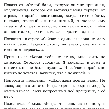
Покаяться: «От той боли, которую он мне причинял,
от унижения, которое он заставлял меня терпеть, от
страха, который я испытывала, ожидая его с работы,
и гадая, трезвый он или пьяный, я желала ему
смерти. Это грех, я знаю, но мне так хотелось, чтобы
он испытал то, что испытывала я долгие годы…».
Посвятить в страх: «Сейчас я одинок и пока не могу
найти себя…Надеюсь…Хотя, не знаю даже на что
именно я надеюсь…».
Признаться: «Когда тебя не стало, мне жить не
хотелось…Хотелось сдохнуть. Я закрылся в доме и
ничего мне не было нужно… И сейчас порой мне
ничего не хочется. Кажется, что я не живой…».
Попросить прощения: «Шалопаям всегда везёт. Не
знаю, хорошо ли это. Когда теряешь родных людей,
очень тяжело. Хочу попросить у неё прощения, а её
нет».
Поделиться болью: «Когда теряешь свою опору в
любви - это самое сложное испытание в старости.