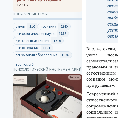
12000 ₽
огр
само
ПОПУЛЯРНЫЕ ТЕМЫ
выбо
соци
закон
316
практика
2240
уст
психологическая наука
1758
огра
детская психология
1716
психотерапия
1101
Вполне очевид
учета посл
психология образования
1076
самоактуализ
Все темы
правовым и э
ПСИХОЛОГИЧЕСКИЙ ИНСТРУМЕНТАРИЙ
естественным
Реклама
сознание мож
приручаешь».
Современный в
существенно
сопровождени
социального с