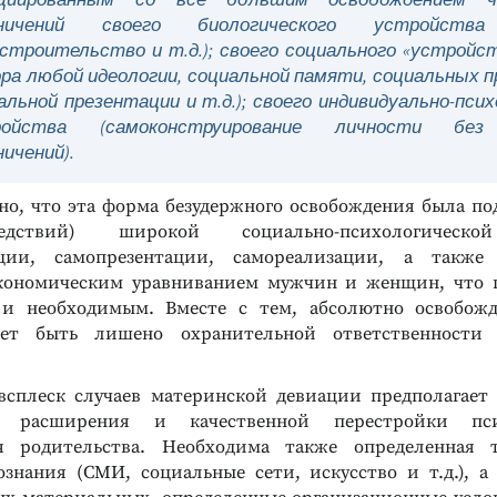
аничений своего биологического устройства
строительство и т.д.); своего социального «устройст
ра любой идеологии, социальной памяти, социальных п
альной презентации и т.д.); своего индивидуально-пси
ройства (самоконструирование личности без 
ничений).
но, что эта форма безудержного освобождения была под
едствий) широкой социально-психологическо
ации, самопрезентации, самореализации, а такж
кономическим уравниванием мужчин и женщин, что п
 и необходимым. Вместе с тем, абсолютно освобожд
Реклама
Реклама
ет быть лишено охранительной ответственности 
сплеск случаев материнской девиации предполагает
го расширения и качественной перестройки псих
я родительства. Необходима также определенная 
ознания (СМИ, социальные сети, искусство и т.д.), 