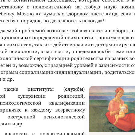
ть о когнитивном диссонансе, который способен в к
установку с положительной на любую иную пози
ебенку. Можно ли думать о здоровом цвете лица, если 
и себя в порядок, но даже «поесть некогда»?
ждаемой проблемой возникает соблазн ввести в оборот,
кциональных определений психологии – понимающая и
я психология, также – действенная или детерминирующ
кой психологии, в частности, определялось бы теми и
хологической сертификации родительства на разных в
етей и, возможно, с градацией уровней в зависимости о
ограмм социализации-индивидуализации, родительско
 и др.
 также институты (службы)
ской супервизии родителей,
сихологической квалификации
привязке к каждому возрастному
, экстренной психологической
лям и др.
о аналогии с профессиональной