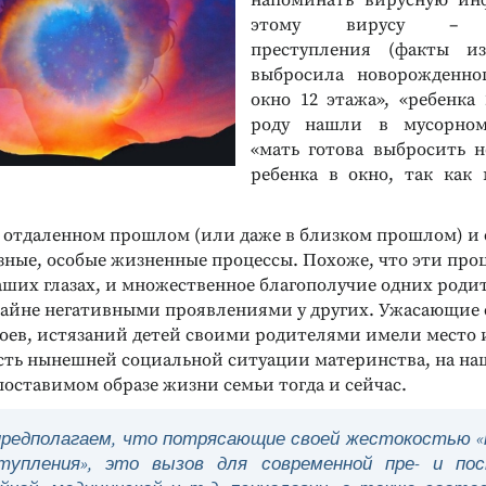
напоминать вирусную и
этому вирусу – м
преступления (факты и
выбросила новорожденно
окно 12 этажа», «ребенка 
роду нашли в мусорном
«мать готова выбросить 
ребенка в окно, так как
 отдаленном прошлом (или даже в близком прошлом) и с
зные, особые жизненные процессы. Похоже, что эти про
аших глазах, и множественное благополучие одних роди
крайне негативными проявлениями у других. Ужасающие 
оев, истязаний детей своими родителями имели место 
сть нынешней социальной ситуации материнства, на наш
поставимом образе жизни семьи тогда и сейчас.
редполагаем, что потрясающие своей жестокостью 
тупления», это вызов для современной пре- и пос