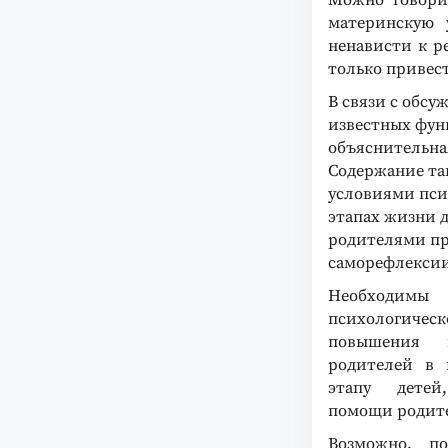
Можно говори
материнскую 
ненависти к р
только привест
В связи с обсу
известных фун
объяснительна
Содержание та
условиями пси
этапах жизни д
родителями пр
саморефлексии
Необходимы
психологиче
повышения п
родителей в 
этапу детей
помощи родите
Возможно, п