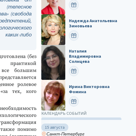
ПОЗДРАВИТЬ
 (телесное
ва» (свобода
редпочтений,
Надежда Анатольевна
Зиновьева
хологического
каких-либо
ПОЗДРАВИТЬ
Наталия
готовлена (без
Владимировна
Солнцева
й практикой
е все большим
ПОЗДРАВИТЬ
редставляется
енное ролевое
Ирина Викторовна
«за тех, кого
Фомина
ПОЗДРАВИТЬ
 необходимость
КАЛЕНДАРЬ СОБЫТИЙ
ологического
трансформация
15 августа
а также помимо
Санкт-Петербург