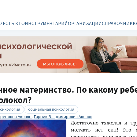
О ЕСТЬ КТО
ИНСТРУМЕНТАРИЙ
ОРГАНИЗАЦИИ
СПРАВОЧНИК
К
ное материнство. По какому реб
олокол?
психология
социальная психология
реновна Акопян
,
Гарник Владимирович Акопов
Достаточно тяжелая и тр
молчать нет сил! Это 