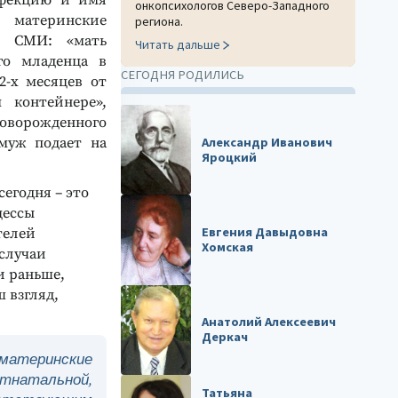
нфекцию и имя
онкопсихологов Северо-Западного
атеринские
региона.
з СМИ: «мать
Читать дальше
го младенца в
СЕГОДНЯ РОДИЛИСЬ
2-х месяцев от
 контейнере»,
новорожденного
Александр Иванович
 муж подает на
Яроцкий
егодня – это
цессы
Евгения Давыдовна
телей
Хомская
случаи
и раньше,
 взгляд,
Анатолий Алексеевич
Деркач
«материнские
тнатальной,
Татьяна