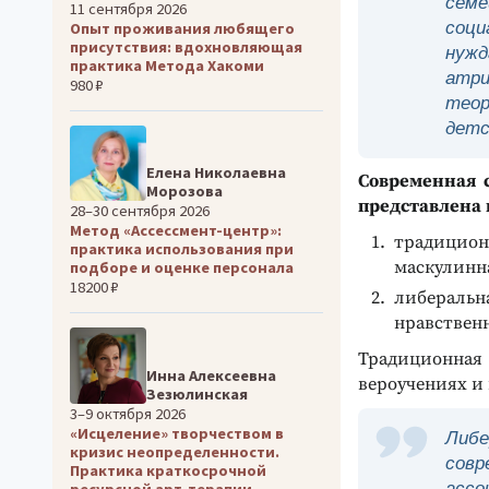
семе
11 сентября 2026
соц
Опыт проживания любящего
присутствия: вдохновляющая
нужд
практика Метода Хакоми
атри
980 ₽
теор
детс
Елена Николаевна
Современная 
Морозова
представлена 
28–30 сентября 2026
Метод «Ассессмент-центр»:
традиционн
практика использования при
маскулинна
подборе и оценке персонала
18200 ₽
либеральна
нравственн
Традиционная
Инна Алексеевна
вероучениях и 
Зезюлинская
3–9 октября 2026
«Исцеление» творчеством в
Либ
кризис неопределенности.
сов
Практика краткосрочной
асс
ресурсной арт-терапии