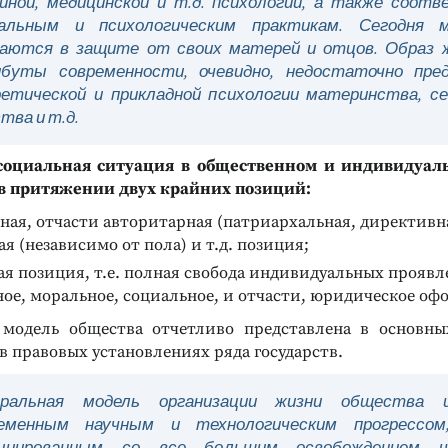
йной, медицинской и т.д. психологии, а также соо
иальным и психологическим практикам. Сегодня 
аются в защите от своих матерей и отцов. Образ 
буты современности, очевидно, недостаточно пре
етической и прикладной психологии материнства, се
тва и т.д.
социальная ситуация в общественном и индивидуал
в притяжении двух крайних позиций:
ая, отчасти авторитарная (патриархальная, директивн
я (независимо от пола) и т.д. позиция;
я позиция, т.е. полная свобода индивидуальных проявл
ое, моральное, социальное, и отчасти, юридическое оф
 модель общества отчетливо представлена в основны
в правовых установлениях ряда государств.
еральная модель организации жизни общества и
ременным научным и технологическим прогрессом
оциированным со все большим освобождением ч