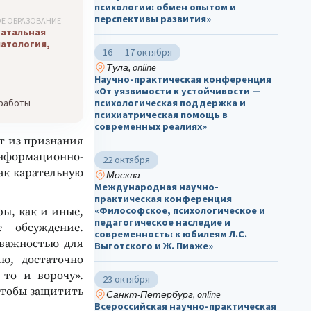
психологии: обмен опытом и
перспективы развития»
Е ОБРАЗОВАНИЕ
натальная
патология,
16 — 17 октября
Тула, online
Научно-практическая конференция
«От уязвимости к устойчивости —
 работы
психологическая поддержка и
психиатрическая помощь в
современных реалиях»
т из признания
формационно-
22 октября
ак карательную
Москва
Международная научно-
практическая конференция
«Философское, психологическое и
ы, как и иные,
педагогическое наследие и
е обсуждение.
современность: к юбилеям Л.С.
важностью для
Выготского и Ж. Пиаже»
ю, достаточно
 то и ворочу».
23 октября
чтобы защитить
Санкт-Петербург, online
Всероссийская научно-практическая