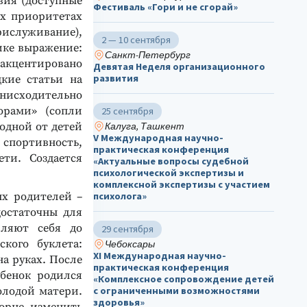
вия (доступные
Фестиваль «Гори и не сгорай»
ых приоритетах
ислуживание),
2 — 10 сентября
ике выражение:
Санкт-Петербург
» акцентировано
Девятая Неделя организационного
развития
кие статьи на
нисходительно
орами» (сопли
25 сентября
бодной от детей
Калуга, Ташкент
V Международная научно-
 спортивность,
практическая конференция
ти. Создается
«Актуальные вопросы судебной
психологической экспертизы и
комплексной экспертизы с участием
ых родителей –
психолога»
достаточны для
вляют себя до
29 сентября
кого буклета:
Чебоксары
ХΙ Международная научно-
а руках. После
практическая конференция
бенок родился
«Комплексное сопровождение детей
олодой матери.
с ограниченными возможностями
здоровья»