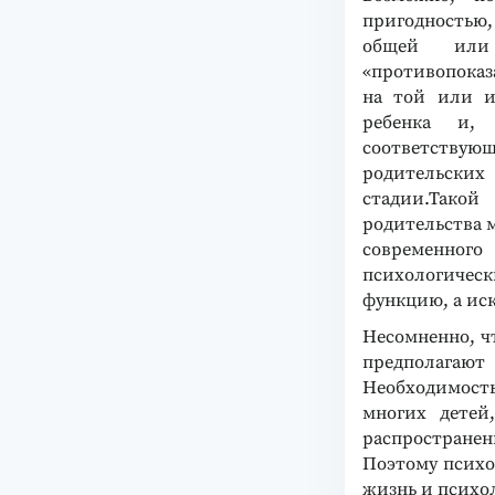
пригодностью
общей или 
«противопоказ
на той или и
ребенка и,
соответств
родительски
стадии.Тако
родительства 
современног
психологическ
функцию, а ис
Несомненно, ч
предполагают
Необходимост
многих детей
распространен
Поэтому психо
жизнь и психо