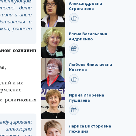
тветствующим
Александровна
многие дети
Строганова
жизни и иные
ПОЗДРАВИТЬ
дставлены в
мьи, раннего
Елена Васильевна
Андриенко
ПОЗДРАВИТЬ
ьном сознании
Любовь Николаевна
ая,
Костина
ПОЗДРАВИТЬ
ений и их
ормление.
Ирина Игоревна
х религиозных
Лушпаева
ПОЗДРАВИТЬ
ндуцирована
Лариса Викторовна
, иллюзорно
Лежнина
еловека от