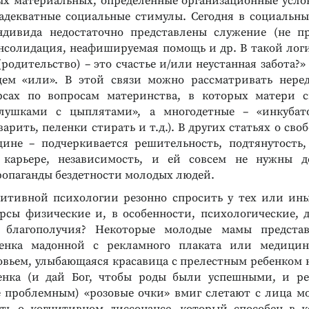
х материальных, определенные организационные усло
 адекватные социальные стимулы. Сегодня в социальн
ОГИИ / ДИАГНОСТИКА
ДИАГНОСТИКА ИНТЕЛЛЕКТУАЛЬНЫХ И
ндивида недостаточно представлены служение (не пр
ИЧНОСТИ
ТВОРЧЕСКИХ СПОСОБНОСТЕЙ
АКОРД»
Тест Векслера (детский
нсолидация, неафишируемая помощь и др. В такой лог
вариант)
родительство) – это счастье и/или неустанная забота?
антикоррупционной
Измерение уровня развития
ем «или». В этой связи можно рассматривать неред
интеллекта
урсах по вопросам материнства, в которых матери с
Подробнее
лушками с цыплятами», а многодетные – «инкубат
арить, пеленки стирать и т.д.). В других статьях о сво
не – подчеркивается решительность, подтянутость,
 карьере, независимость, и ей совсем не нужны де
ропаганды бездетности молодых людей.
итивной психологии резонно спросить у тех или ин
урсы физические и, в особенности, психологические, 
о благополучия? Некоторые молодые мамы предста
енка мадонной с рекламного плаката или медицинс
вьем, улыбающаяся красавица с прелестным ребенком н
енка (и дай Бог, чтобы роды были успешными, и ре
е проблемным) «розовые очки» вмиг слетают с лица м