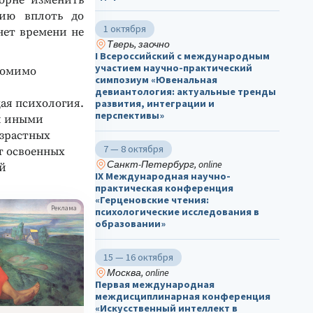
орне изменить
цию вплоть до
1 октября
нет времени не
Тверь, заочно
I Всероссийский с международным
участием научно-практический
 помимо
симпозиум «Ювенальная
девиантология: актуальные тренды
ая психология.
развития, интеграции и
перспективы»
ли иными
озрастных
7 — 8 октября
т освоенных
Санкт-Петербург, online
й
IX Международная научно-
практическая конференция
«Герценовские чтения:
Реклама
психологические исследования в
образовании»
15 — 16 октября
Москва, online
Первая международная
междисциплинарная конференция
«Искусственный интеллект в