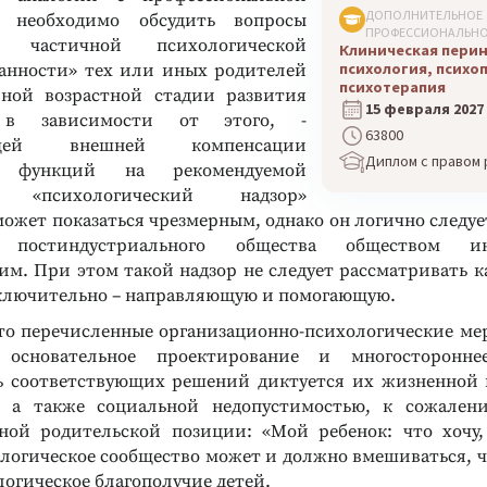
ДОПОЛНИТЕЛЬНОЕ
, необходимо обсудить вопросы
ПРОФЕССИОНАЛЬНО
частичной психологической
Клиническая пери
психология, психо
анности» тех или иных родителей
психотерапия
ной возрастной стадии развития
15 февраля 2027
 в зависимости от этого, -
63800
ующей внешней компенсации
Диплом с правом
х функций на рекомендуемой
й «психологический надзор»
может показаться чрезмерным, однако он логично следуе
о постиндустриального общества обществом ин
им. При этом такой надзор не следует рассматривать к
ключительно – направляющую и помогающую.
то перечисленные организационно-психологические мер
 основательное проектирование и многосторонне
ь соответствующих решений диктуется их жизненной 
, а также социальной недопустимостью, к сожалени
ной родительской позиции: «Мой ребенок: что хочу,
логическое сообщество может и должно вмешиваться, 
логическое благополучие детей.