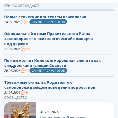
СЕЙЧАС ОБСУЖДАЮТ
Новые этические контексты психологии
28.07.2026
19
САММИТ ПСИХОЛОГОВ
Официальный отзыв Правительства РФ на
законопроект о психологической помощи и
поддержке
27.07.2026
14
По ком молчит Колокол: моральная слепота как
синдром капитуляции Совести
20.07.2026
32
САММИТ ПСИХОЛОГОВ
Тревожные сигналы. Родителям о
самоповреждающем поведении подростков
21.07.2026
9
СООБЩЕСТВО
31 мая 2026
Национальный конкурс