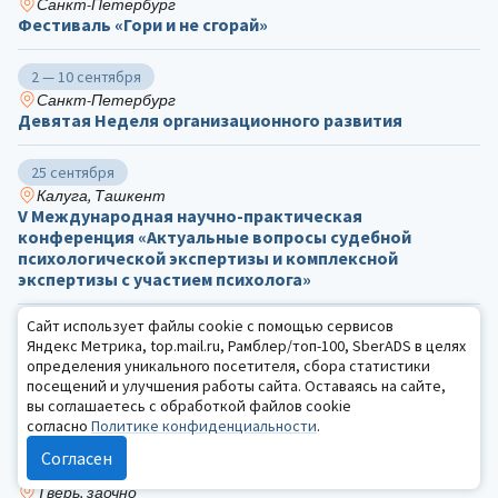
Санкт-Петербург
Фестиваль «Гори и не сгорай»
2 — 10 сентября
Санкт-Петербург
Девятая Неделя организационного развития
25 сентября
Калуга, Ташкент
V Международная научно-практическая
конференция «Актуальные вопросы судебной
психологической экспертизы и комплексной
экспертизы с участием психолога»
Сайт использует файлы cookie с помощью сервисов
29 сентября
Яндекс Метрика, top.mail.ru, Рамблер/топ-100, SberADS в целях
Чебоксары
определения уникального посетителя, сбора статистики
ХΙ Международная научно-практическая
посещений и улучшения работы сайта. Оставаясь на сайте,
конференция «Комплексное сопровождение детей с
вы соглашаетесь с обработкой файлов cookie
ограниченными возможностями здоровья»
согласно
Политике конфиденциальности
.
Согласен
1 октября
Тверь, заочно