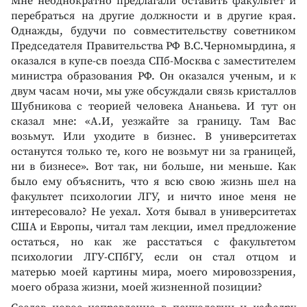
Мне неоднократно предлагали оставить факультет и
перебраться на другие должности и в другие края.
Однажды, будучи по совместительству советником
Председателя Правительства РФ В.С.Черномырдина, я
оказался в купе-св поезда СПб-Москва с заместителем
министра образования РФ. Он оказался ученым, и к
двум часам ночи, мы уже обсуждали связь кристаллов
Шубникова с теорией человека Ананьева. И тут он
сказал мне: «А.И, уезжайте за границу. Там Вас
возьмут. Или уходите в бизнес. В университетах
останутся только те, кого не возьмут ни за границей,
ни в бизнесе». Вот так, ни больше, ни меньше. Как
было ему объяснить, что я всю свою жизнь шел на
факультет психологии ЛГУ, и ничто иное меня не
интересовало? Не уехал. Хотя бывал в университетах
США и Европы, читал там лекции, имел предложение
остаться, но как же расстаться с факультетом
психологии ЛГУ-СПбГУ, если он стал отцом и
матерью моей картины мира, моего мировоззрения,
моего образа жизни, моей жизненной позиции?