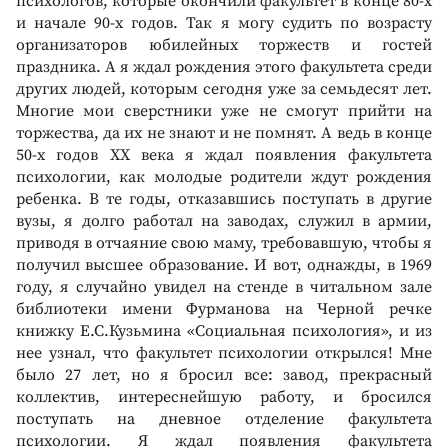
психологов, которые окончили факультет в конце 80-х
и начале 90-х годов. Так я могу судить по возрасту
организаторов юбилейных торжеств и гостей
праздника. А я ждал рождения этого факультета среди
других людей, которым сегодня уже за семьдесят лет.
Многие мои сверстники уже не смогут прийти на
торжества, да их не знают и не помнят. А ведь в конце
50-х годов ХХ века я ждал появления факультета
психологии, как молодые родители ждут рождения
ребенка. В те годы, отказавшись поступать в другие
вузы, я долго работал на заводах, служил в армии,
приводя в отчаяние свою маму, требовавшую, чтобы я
получил высшее образование. И вот, однажды, в 1969
году, я случайно увидел на стенде в читальном зале
библиотеки имени Фурманова на Черной речке
книжку Е.С.Кузьмина «Социальная психология», и из
нее узнал, что факультет психологии открылся! Мне
было 27 лет, но я бросил все: завод, прекрасный
коллектив, интереснейшую работу, и бросился
поступать на дневное отделение факультета
психологии. Я ждал появления факультета