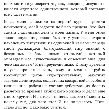
психологии в университете, как, наверное, девушки в
юности ждут того единственного, который составит
все счастье жизни.
Когда меня зачислили на первый курс факультета
психологии, моей радости не было предела. Это был
самый счастливый день в моей жизни. У меня было
такое ощущение, какое бывает у узника, которого
наконец-то выпустили из одиночной камеры: передо
мной распахнулся благоухающий мир знаний с
бездонным небом новых открытий, который
оправдает мое существование и объяснит мне: для
чего мы живем? Я не преувеличиваю. К тому времени
я уже прошел «огонь, воду и медные трубы»
грохочущих цехов судостроительных, ракетных
заводов Ленинграда, солдатских казарм войск особого
назначения, работал в составе действующих боевых
расчетов во времена кубинского кризиса и делал еще
много другого. И пытался понять: как это объяснить,
почему так, для чего это? И не получалось. Жить
стало душно. Надо было учиться.