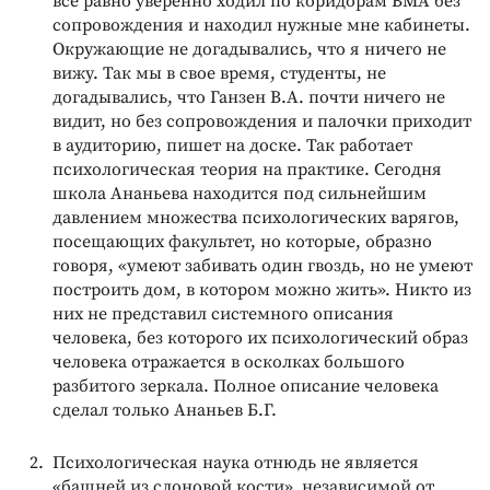
все равно уверенно ходил по коридорам ВМА без
сопровождения и находил нужные мне кабинеты.
Окружающие не догадывались, что я ничего не
вижу. Так мы в свое время, студенты, не
догадывались, что Ганзен В.А. почти ничего не
видит, но без сопровождения и палочки приходит
в аудиторию, пишет на доске. Так работает
психологическая теория на практике. Сегодня
школа Ананьева находится под сильнейшим
давлением множества психологических варягов,
посещающих факультет, но которые, образно
говоря, «умеют забивать один гвоздь, но не умеют
построить дом, в котором можно жить». Никто из
них не представил системного описания
человека, без которого их психологический образ
человека отражается в осколках большого
разбитого зеркала. Полное описание человека
сделал только Ананьев Б.Г.
Психологическая наука отнюдь не является
«башней из слоновой кости», независимой от