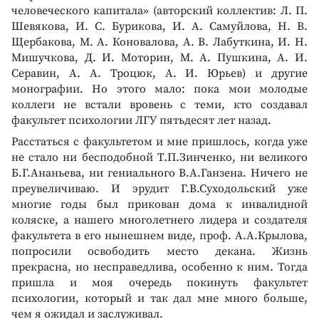
человеческого капитала» (авторский коллектив: Л. П.
Шевякова, И. С. Бурикова, И. А. Самуйлова, Н. В.
Щербакова, М. А. Коновалова, А. В. Лабуткина, И. Н.
Мишучкова, Д. И. Моторин, М. А. Пушкина, А. И.
Серавин, А. А. Троцюк, А. И. Юрьев) и другие
монографии. Но этого мало: пока мои молодые
коллеги не встали вровень с теми, кто создавал
факультет психологии ЛГУ пятьдесят лет назад.
Расстаться с факультетом и мне пришлось, когда уже
не стало ни бесподобной Т.П.Зинченко, ни великого
Б.Г.Ананьева, ни гениального В.А.Ганзена. Ничего не
преувеличиваю. И эрудит Г.В.Суходольский уже
многие годы был прикован дома к инвалидной
коляске, а нашего многолетнего лидера и создателя
факультета в его нынешнем виде, проф. А.А.Крылова,
попросили освободить место декана. Жизнь
прекрасна, но несправедлива, особенно к ним. Тогда
пришла и моя очередь покинуть факультет
психологии, который и так дал мне много больше,
чем я ожидал и заслуживал.