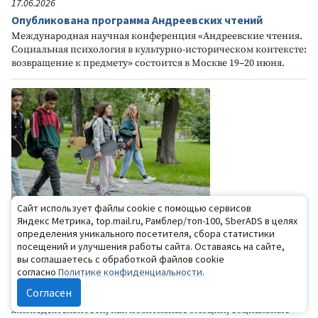
17.06.2026
Опубликована программа Андреевских чтений
Международная научная конференция «Андреевские чтения.
Социальная психология в культурно-историческом контексте:
возвращение к предмету» состоится в Москве 19–20 июня.
Сайт использует файлы cookie с помощью сервисов
Яндекс Метрика, top.mail.ru, Рамблер/топ-100, SberADS в целях
16.06.2026
определения уникального посетителя, сбора статистики
Позитивно-психологический подход к социализации,
посещений и улучшения работы сайта. Оставаясь на сайте,
воспитанию и ресоциализации личности
вы соглашаетесь с обработкой файлов cookie
«ППИ положительно стимулируют психологическое
согласно
Политике конфиденциальности
.
благополучие через воздействие на личностные
Согласен
характеристики индивидов, формирующие такие аспекты
жизнедеятельности, как позитивные эмоции, социальные