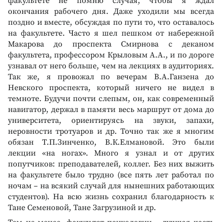
факультете не помню случая, чтобы я ждал
окончания рабочего дня. Даже уходили мы всегда
поздно и вместе, обсуждая по пути то, что оставалось
на факультете. Часто я шел пешком от набережной
Макарова до проспекта Смирнова с деканом
факультета, профессором Крыловым А.А., и по дороге
узнавал от него больше, чем на лекциях в аудиториях.
Так же, я провожал по вечерам В.А.Ганзена до
Невского проспекта, который ничего не видел в
темноте. Будучи почти слепым, он, как современный
навигатор, держал в памяти весь маршрут от дома до
университета, ориентируясь на звуки, запахи,
неровности тротуаров и др. Точно так же я многим
обязан Т.П.Зинченко, В.К.Елмановой. Это были
лекции «на ногах». Много я узнал и от других
попутчиков: преподавателей, коллег. Без них выжить
на факультете было трудно (все пять лет работал по
ночам – на всякий случай для нынешних работающих
студентов). На всю жизнь сохранил благодарность к
Тане Семеновой, Тане Загрузиной и др.