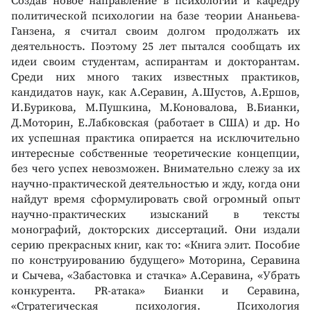
Создав новое направление в психологии и кафедру
политической психологии на базе теории Ананьева-
Ганзена, я считал своим долгом продолжать их
деятельность. Поэтому 25 лет пытался сообщать их
идеи своим студентам, аспирантам и докторантам.
Среди них много таких известных практиков,
кандидатов наук, как А.Серавин, А.Шустов, А.Ершов,
И.Бурикова, М.Пушкина, М.Коновалова, В.Бианки,
Д.Моторин, Е.Лабковская (работает в США) и др. Но
их успешная практика опирается на исключительно
интересные собственные теоретические концепции,
без чего успех невозможен. Внимательно слежу за их
научно-практической деятельностью и жду, когда они
найдут время сформулировать свой огромный опыт
научно-практических изысканий в тексты
монографий, докторских диссертаций. Они издали
серию прекрасных книг, как то: «Книга элит. Пособие
по конструированию будущего» Моторина, Серавина
и Сычева, «Забастовка и стачка» А.Серавина, «Убрать
конкурента. PR-атака» Бианки и Серавина,
«Стратегическая психология. Психология