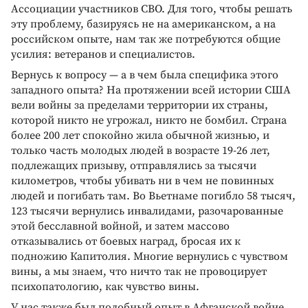
Ассоциации участников СВО. Для того, чтобы решать
эту проблему, базируясь не на американском, а на
российском опыте, нам так же потребуются общие
усилия: ветеранов и специалистов.
Вернусь к вопросу — а в чем была специфика этого
западного опыта? На протяжении всей истории США
вели войны за пределами территории их страны,
которой никто не угрожал, никто не бомбил. Страна
более 200 лет спокойно жила обычной жизнью, и
только часть молодых людей в возрасте 19-26 лет,
подлежащих призыву, отправлялись за тысячи
километров, чтобы убивать ни в чем не повинных
людей и погибать там. Во Вьетнаме погибло 58 тысяч,
123 тысячи вернулись инвалидами, разочарованные
этой бесславной войной, и затем массово
отказывались от боевых наград, бросая их к
подножию Капитолия. Многие вернулись с чувством
вины, а мы знаем, что ничто так не провоцирует
психопатологию, как чувство вины.
У нас также был подобный опыт в Афганской войне.