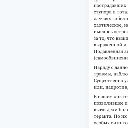
пострадавших в
ступора и тота
случаях гибели
хаотическое, н
имелось остро
за то, что выжи
выраженной и я
Подавленная а
(самообвинения,
Наряду с данн
травмы, наблю
Существенно у
или, напротив,
В нашем опыте
позволившее и
выглядели боле
теракта. По и
особых симпто