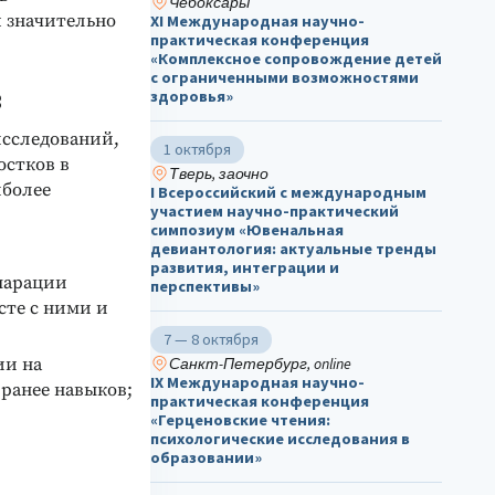
Чебоксары
я значительно
ХΙ Международная научно-
практическая конференция
«Комплексное сопровождение детей
с ограниченными возможностями
в
здоровья»
исследований,
1 октября
остков в
Тверь, заочно
иболее
I Всероссийский с международным
участием научно-практический
симпозиум «Ювенальная
девиантология: актуальные тренды
развития, интеграции и
парации
перспективы»
сте с ними и
7 — 8 октября
ии на
Санкт-Петербург, online
IX Международная научно-
ранее навыков;
практическая конференция
«Герценовские чтения:
психологические исследования в
образовании»