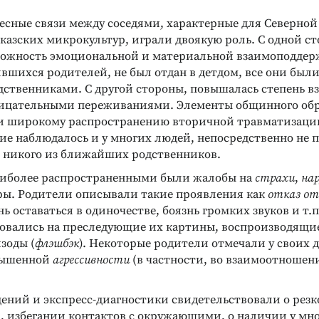
есные связи между соседями, характерные для Северной
казских микрокультур, играли двоякую роль. С одной с
можность эмоциональной и материальной взаимоподдерж
вшихся родителей, не был отдан в детдом, все они были
дственниками. С другой стороны, повышалась степень в
ицательными переживаниями. Элементы общинного обр
и широкому распространению вторичной травматизации.
ние наблюдалось и у многих людей, непосредственно не 
 никого из ближайших родственников.
аиболее распространенными были жалобы на
страхи
,
на
ы. Родители описывали такие проявления как
отказ от
знь оставаться в одиночестве, боязнь громких звуков и т.
овались на преследующие их картины, воспроизводящи
зоды (
флэшбэк
). Некоторые родители отмечали у своих 
вышенной
агрессивности
(в частности, во взаимоотношени
ений и экспресс-диагностики свидетельствовали о рез
, избегании контактов с окружающими, о наличии у мно