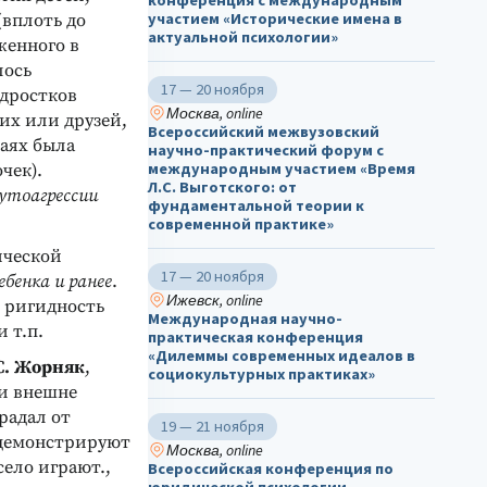
конференция с международным
участием «Исторические имена в
(вплоть до
актуальной психологии»
женного в
лось
17 — 20 ноября
одростков
Москва, online
ких или друзей,
Всероссийский межвузовский
аях была
научно-практический форум с
международным участием «Время
чек).
Л.С. Выготского: от
утоагрессии
фундаментальной теории к
современной практике»
ической
17 — 20 ноября
ебенка и ранее
.
Ижевск, online
 ригидность
Международная научно-
 т.п.
практическая конференция
«Дилеммы современных идеалов в
С. Жорняк
,
социокультурных практиках»
ии внешне
радал от
19 — 21 ноября
 демонстрируют
Москва, online
ело играют.,
Всероссийская конференция по