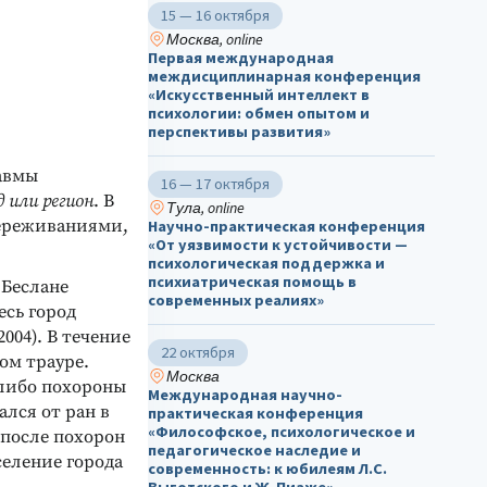
15 — 16 октября
Москва, online
Первая международная
междисциплинарная конференция
«Искусственный интеллект в
психологии: обмен опытом и
перспективы развития»
авмы
16 — 17 октября
 или регион
. В
Тула, online
переживаниями,
Научно-практическая конференция
«От уязвимости к устойчивости —
психологическая поддержка и
психиатрическая помощь в
 Беслане
современных реалиях»
есь город
004). В течение
22 октября
ком трауре.
Москва
либо похороны
Международная научно-
ался от ран в
практическая конференция
«Философское, психологическое и
 после похорон
педагогическое наследие и
еление города
современность: к юбилеям Л.С.