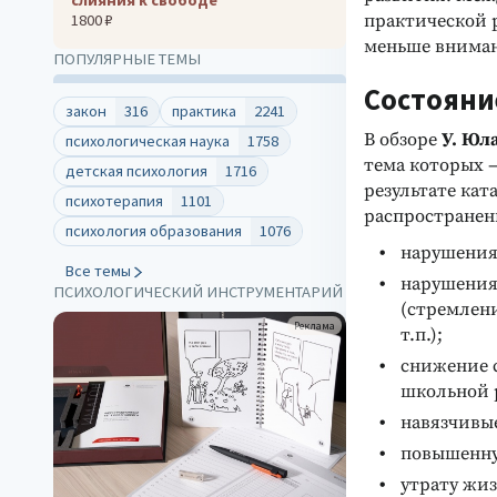
практической 
1800 ₽
меньше вниман
ПОПУЛЯРНЫЕ ТЕМЫ
Состояни
закон
316
практика
2241
В обзоре
У. Юл
психологическая наука
1758
тема которых 
детская психология
1716
результате кат
психотерапия
1101
распространен
психология образования
1076
нарушения
Все темы
нарушения
ПСИХОЛОГИЧЕСКИЙ ИНСТРУМЕНТАРИЙ
(стремлени
Реклама
т.п.);
снижение с
школьной 
навязчивы
повышенну
утрату жи