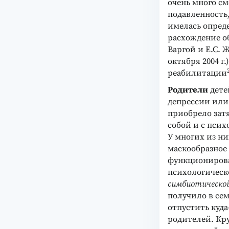
очень много см
подавленность,
имелась опред
расхождение о
Варгой и Е.С. 
октября 2004 
реабилитации
Родители
дете
депрессии или
приобрело зат
собой и с пси
У многих из н
маскообразное
функционирова
психологическ
симбиотической
получило в сем
отпустить куда
родителей. Кру