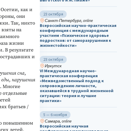
Выготского и Ж. Пиаже»
 Осетии, как и
23 октября
тороны, они
Санкт-Петербург, online
ки. Так, никто
Всероссийская научно-практическая
 взяты на
конференция с международным
участием «Психическое здоровье
заимного
подростков: от саморазрушения к
аза жизни
жизнестойкости»
 В результате
пострадавших и
23 октября
Иркутск
VI Международная научно-
рушения сна
,
практическая конференция
 еды
,
нарушения
«Межведомственный подход к
сопровождению личности,
п. Многие
оказавшейся в трудной жизненной
е отдельные
ситуации: теория и лучшие
детей
практики»
ях братьев /
5 — 6 ноября
Самара, online
ко повышенном
Всероссийская научная
гих детей,