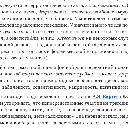
 результате террористического акта,
заторможенности
льного мутизма),
депрессивного состояния
, наиболее выра
 кого-либо из родных и близких. У многих детей отмеча
ецеленаправленное поведение. У значительного числа п
е
чувство вины
(за то, что не смог спасти кого-то из близ
л, а они погибли, и т.п.).
Агрессивность
в некоторых случ
вной, а чаще — подавленной и скрытой (особенно у дево
грессия проявлялась в форме высокой напряженности,
а
 отказ от еды и т.п.).
ой симптоматикой, специфичной для последствий псих
далось
обострение психологических проблем, имевшихся у р
силивались такие преморбидные особенности детей, как
 лабильность, сензитивность, капризность, негативизм и
 не находит подтверждения впечатление
А.Я. Варги
и
Е.
м утверждать, что непосредственные участники трагед
е благополучными, чем те, кто непосредственно не пост
х наблюдениям, дети-заложники «…на первый взгляд, не
мов и вообще выглядят радостными и довольными..., вес