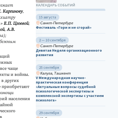
олжает
КАЛЕНДАРЬ СОБЫТИЙ
. Каргинову
,
сихиатру
15 августа
Санкт-Петербург
а»
Е.П. Цгоевой
;
Фестиваль «Гори и не сгорай»
ой
,
А.В.
а);
2 — 10 сентября
рубежным
Санкт-Петербург
Девятая Неделя организационного
развития
уаций
бежных
25 сентября
 все чаще
Калуга, Ташкент
икты и войны.
V Международная научно-
 в других
практическая конференция
ие приобретают
«Актуальные вопросы судебной
психологической экспертизы и
 помощи
комплексной экспертизы с участием
орий населения
психолога»
чайной
ческого
29 сентября
в