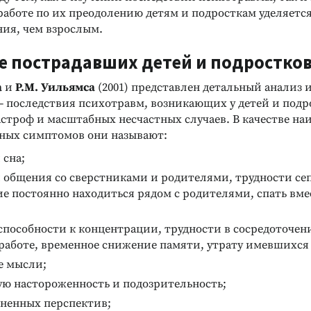
работе по их преодолению детям и подросткам уделяетс
ия, чем взрослым.
е пострадавших детей и подростко
а
и
Р.М. Уильямса
(2001) представлен детальный анализ 
— последствия психотравм, возникающих у детей и подр
астроф и масштабных несчастных случаев. В качестве на
ных симптомов они называют:
 сна;
 общения со сверстниками и родителями, трудности се
е постоянно находиться рядом с родителями, спать вме
Реклама
Реклама
пособности к концентрации, трудности в сосредоточен
работе, временное снижение памяти, утрату имевшихся 
е мысли;
ю настороженность и подозрительность;
зненных перспектив;