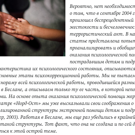
Вероятно, нет необходимос
о том, что в сентябре 2004 г
произошел беспрецедентный 
жестокости и бесчеловечно
террористический акт. В н
статье представлена попы
проанализировать и обобщ
оказания психологической п
пострадавшим детям и под
актеристика их психологического состояния, описываются
основные этапы психокоррекционной работы. Мы не пытае
нораму всей психологической работы, проводившейся разн
в Беслане, а описываем только ту ее часть, в которой неп
ми. На основе опыта оказания психологической помощи ж
еатре «Норд-Ост» мы уже высказывали свои соображения о
ализированной структуры экстренной помощи детям и под
ер, 2003). Работая в Беслане, мы еще раз убедились в крайне
такой структуры. Тот факт, что она не создана и по сей д
ться к этой острой теме.