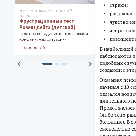
страхи;
ДИАГНОСТИКА ОСОБЕННОСТЕЙ
ДИАГНОСТИКА ИН
раздражит
ЛИЧНОСТИ
ТВОРЧЕСКИХ СПО
Фрустрационный тест
Тест Векслер
чувство ви
Розенцвейга (детский)
вариант)
депрессию
Прогноз поведения в стрессовых и
Измерение уров
повышение
конфликтных ситуациях
интеллекта
Подробнее
Подробнее
В наибольшей 
наблюдаются в
подобных случ
создающее вто
Оказывая псих
начиная с 13 се
оказался вовле
длительного пе
Продолжалось 
(либо тело ран
больнице). В с
еженедельно с