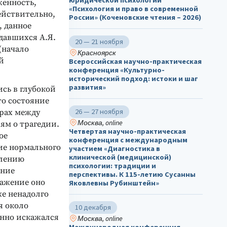
юридической психологии
женность,
«Психология и право в современной
действительно,
России» (Коченовские чтения – 2026)
, данное
давшихся А.Я.
20 — 21 ноября
(начало
Красноярск
й
Всероссийская научно-практическая
конференция «Культурно-
исторический подход: истоки и шаг
развития»
сь в глубокой
то состояние
26 — 27 ноября
орах между
Москва, online
ям о трагедии.
Четвертая научно-практическая
ое
конференция с международным
ие нормального
участием «Диагностика в
клинической (медицинской)
влению
психологии: традиции и
ение
перспективы. К 115-летию Сусанны
ажение оно
Яковлевны Рубинштейн»
же ненадолго
я около
10 декабря
енно искажался
Москва, online