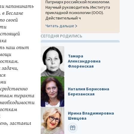
Патриарх российской психологии.
ти напоминать
Научный руководитель Института
прикладной психологии (ООО).
. в Беслане
Действительный ч
по своей
Читать дальше
сти
астоящей
СЕГОДНЯ РОДИЛИСЬ
тка
ить наш опыт
омощи
Тамара
росткам.
Александровна
Флоренская
 задачи,
мся
ыми
осредственно
Наталия Борисовна
Березанская
ертвам теракта
 необходимости
росткам
Ирина Владимировна
й
Шевцова
ень, заставил
ПОЗДРАВИТЬ