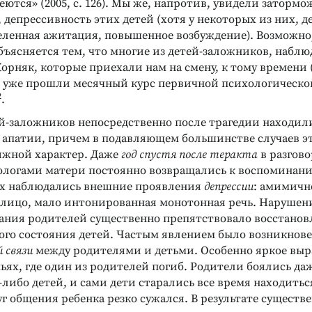
еются» (2005, с. 126). Мы же, напротив, увидели затормо
 депрессивность этих детей (хотя у некоторых из них, 
еленная ажитация, повышенное возбуждение). Возможно
бъясняется тем, что многие из детей-заложников, наблю
Жорняк, которые приехали нам на смену, к тому времени 
г.) уже прошли месячный курс первичной психологическо
2
.
й-заложников непосредственно после трагедии находили
 апатии, причем в подавляющем большинстве случаев э
яжной характер. Даже
год спустя после теракта
в разгов
хологами матери постоянно возвращались к воспоминани
их наблюдались внешние проявления
депрессии
: амимичн
 лицо, мало интонированная монотонная речь. Нарушен
ния родителей существенно препятствовало восстано
ого состояния детей. Частым явлением было возникнов
 связи
между родителями и детьми. Особенно яркое выр
ьях, где один из родителей погиб. Родители боялись да
-либо детей, и сами дети старались все время находитьс
г общения ребенка резко сужался. В результате существ