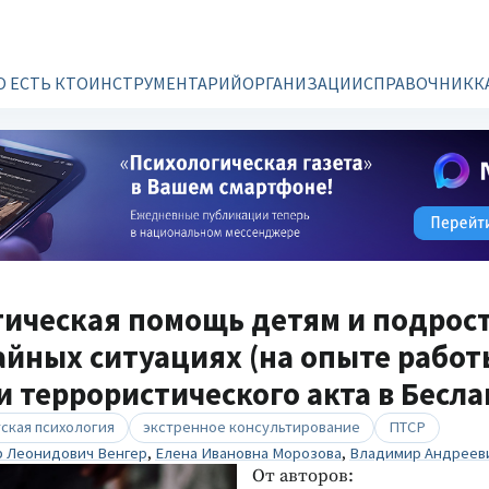
О ЕСТЬ КТО
ИНСТРУМЕНТАРИЙ
ОРГАНИЗАЦИИ
СПРАВОЧНИК
К
ическая помощь детям и подрос
йных ситуациях (на опыте работ
 террористического акта в Бесла
ская психология
экстренное консультирование
ПТСР
р Леонидович Венгер
,
Елена Ивановна Морозова
,
Владимир Андреев
От авторов: