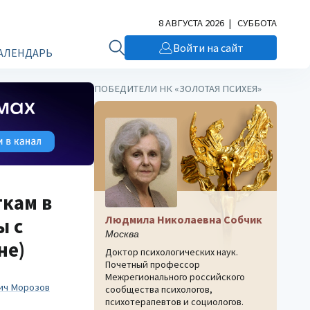
8 АВГУСТА 2026 | СУББОТА
Войти на сайт
АЛЕНДАРЬ
ПОБЕДИТЕЛИ НК «ЗОЛОТАЯ ПСИХЕЯ»
ткам в
Людмила Николаевна Собчик
ы с
Москва
не)
Доктор психологических наук.
Почетный профессор
Межрегионального российского
ич Морозов
сообщества психологов,
психотерапевтов и социологов.