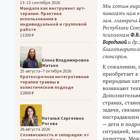
13–15 сентября 2026
Мы хотим выра
Мандала как инструмент арт-
помогать нам в
терапии. Практика
использования в
зам. главврача
индивидуальной и групповой
Республики Сев
работе
психологам
Ф.В
13200 ₽
Бородиной
и др.
благотворительн
спонсорам.
Елена Владимировна
Жатько
К сожалению, 
25 августа–7 октября 2026
приобретает в
Краткосрочная интегративная
природных ката
терапия травмы в
холистическом подходе
возникают тех
32800 ₽
Дополнительны
странах, стано
задачи, связан
пострадавшим 
Наталья Сергеевна
Рогова
— дети и подро
26 августа 2026
ситуацией, мо
Созависимость и сепарация: от
развития. Межд
слияния к свободе