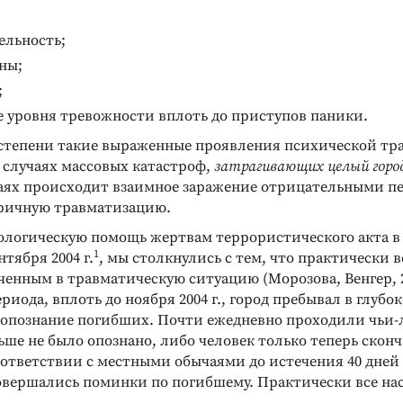
ТЕЛЛЕКТУАЛЬНЫХ И
РАЗВИТИЕ ТВОРЧЕСКИХ СПОСОБНОСТЕЙ
ельность;
Курс развития творческого
СОБНОСТЕЙ
а (детский
ны;
мышления для детей 9-14
лет
;
ня развития
Программа развивающих занятий
 уровня тревожности вплоть до приступов паники.
Подробнее
степени такие выраженные проявления психической тр
 случаях массовых катастроф,
затрагивающих целый город
аях происходит взаимное заражение отрицательными 
ричную травматизацию.
ологическую помощь жертвам террористического акта в
1
нтября 2004 г.
, мы столкнулись с тем, что практически в
ченным в травматическую ситуацию (Морозова, Венгер, 2
риода, вплоть до ноября 2004 г., город пребывал в глубо
опознание погибших. Почти ежедневно проходили чьи-
ьше не было опознано, либо человек только теперь сконч
оответствии с местными обычаями до истечения 40 дней
овершались поминки по погибшему. Практически все нас