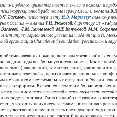
зить глубокую признательность тем, кто помогал и прод
 психокоррекционной работе: главврачу ЦРКБ г. Беслана
В.П
В.Ч. Баскаеву
, психотерапевту
И.Э. Марзаеву
; главному п
ерная Осетия — Алания
Т.Н. Рыжовой
; директору ОУ «Радуг
. Багаевой
,
Л.М. Каллаговой
,
М.Т. Кануковой
,
М.М. Сосранов
; Институту гармоничного развития и адаптации (г. Москв
ой организации Charities Aid Foundation, российским и за
проблема оказания помощи жертвам чрезвычайных сит
 последние годы все большую актуальность. Кроме неиз
клизмов (наводнений, землетрясений, ураганов и т.п.),
ногенные катастрофы, вспыхивают региональные конфл
м источником экстремальных ситуаций в России, как и
вится терроризм. В связи со всем этим большое значен
ные с оказанием
психологической и психотерапевтической
и их родственникам. Одна из наиболее уязвимых катег
стки, у которых психическая травма, вызванная чрезвы
жет существенно нарушить весь последующий ход психи
у тем, как в изучении последствий психотравмы, так и 