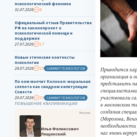
психологический феномен
31.07.2026
8
Официальный отзыв Правительства
РФ на законопроект о
психологической помощи и
поддержке
27.07.2026
17
Новые этические контексты
психологии
28.07.2026
19
САММИТ ПСИХОЛОГОВ
Приводится хар
организация и 
По ком молчит Колокол: моральная
представить па
слепота как синдром капитуляции
специалистами 
Совести
участвовали са
20.07.2026
33
САММИТ ПСИХОЛОГОВ
ПОВЫШЕНИЕ КВАЛИФИКАЦИИ
в московском т
создания специ
Реклама
(Морозова, Венг
необходимости 
Илья Феликсович
нас вновь верну
Лещинский