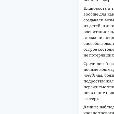
носило траур.
Клановость и т
вообще для кав
создавали воз
из детей, лиши
воспитание ро
заражения отр
способствовал
острое состоя
не потерявших
Среди детей н
ночные кошмар
поведения
, боя
подростки жал
пережитые эпи
появление по
сестер).
Данные наблюд
уровне тревоги