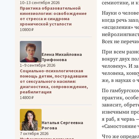
10–13 сентября 2026
семиотике, и к
Практика образовательной
Науки о челове
кинезиологии: освобождение
от стресса и синдрома
когда речь зах
хронической усталости
«исцеления» че
10800 ₽
нейролингвист
Всех не перечи
При всем разн
Елена Михайловна
вокруг двух по
Трифонова
1–9 сентября 2026
человеку». И 
Социально-психологическая
человека, конк
помощь детям, пострадавшим
же, в науках о 
от сексуального насилия:
диагностика, сопровождение,
По гамбургском
реабилитация
практик, особ
14800 ₽
зависит, обрет
извечными пр
я раб, я червь 
Наталья Сергеевна
«Самостояние ч
Рогова
7 октября 2026
Что же опреде
Инфантилизм: разрывая