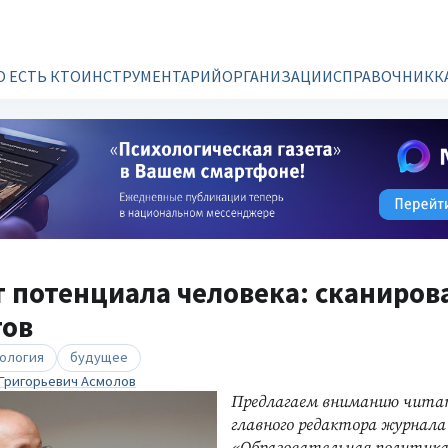
О ЕСТЬ КТО
ИНСТРУМЕНТАРИЙ
ОРГАНИЗАЦИИ
СПРАВОЧНИК
К
 потенциала человека: сканиров
тов
хология
будущее
Григорьевич Асмолов
Предлагаем вниманию читат
главного редактора журнала