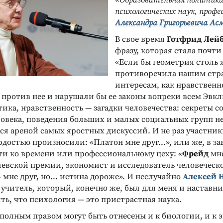
«Образовательная политика
психологических наук, профе
Александра Григорьевича Ас
В свое время
Готфрид Лей
фразу, которая стала почт
«Если бы геометрия столь 
противоречила нашим стр
интересам, как нравственно
 против нее и нарушали бы ее законы вопреки всем Эвк
ика, нравственность — загадки человечества: секреты с
овека, поведения больших и малых социальных групп н
ся ареной самых яростных дискуссий. И не раз участник
рдостью произносили: «Платон мне друг…», или же, в з
и ко времени или профессиональному цеху: «
Фрейд
мне
левской премии, экономист и исследователь человеческ
 мне друг, но… истина дороже». И неслучайно
Алексей 
 учитель, который, конечно же, был для меня и наставни
ь, что психология — это пристрастная наука.
 полным правом могут быть отнесены и к биологии, и к 