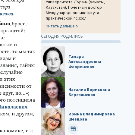
», доктора
Университета «Туран» (Алматы,
ссора
Казахстан), Почетный доктор
Международного института
молова
.
практической психол
бниц
бросил
Читать дальше
и крылатой:
СЕГОДНЯ РОДИЛИСЬ
же
астям и
сть, то мы так
Тамара
лидам и
Александровна
ознания, тайны
Флоренская
еслучайно
и этих
ависимости от
Наталия Борисовна
 друг, но…»;
Березанская
ого потенциала
Николаевич
ком, и другом,
Ирина Владимировна
Шевцова
ПОЗДРАВИТЬ
экономике, и к