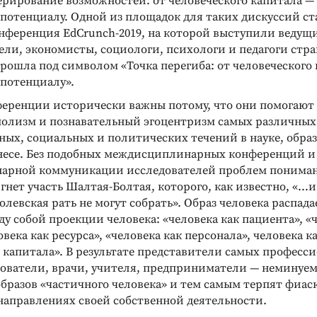
енерирование возможностей: от человеческого капитала —
потенциалу. Одной из площадок для таких дискуссий ст
нференция EdCrunch-2019, на которой выступили ведущ
ли, экономисты, социологи, психологи и педагоги стра
ИАГНОСТИЧЕСКИЕ
ДИАГНОСТИКА ИНТЕЛЛЕКТУАЛЬНЫХ И
ТВОРЧЕСКИХ СПОСОБНОСТЕЙ
ошла под символом «Точка перегиба: от человеческого 
агностика и
Интеллектуальный тест
 потенциалу».
пия
Кеттелла
сами личности
Измерение уровня невербального
еренции исторически важны потому, что они помогают
 Элькина)
интеллекта и прогноз обучаемости
олизм и познавательный эгоцентризм самых различных
Подробнее
ных, социальных и политических течений в науке, обра
знесе. Без подобных междисциплинарных конференций и 
арной коммуникации исследователей проблем понима
гнет участь Шалтая-Болтая, которого, как известно, «…
олевская рать не могут собрать». Образ человека распада
у собой проекции человека: «человека как пациента», «
овека как ресурса», «человека как персонала», человека к
о капитала». В результате представители самых професс
дователи, врачи, учителя, предприниматели — неминуе
бразов «частичного человека» и тем самым терпят фиаск
направлениях своей собственной деятельности.