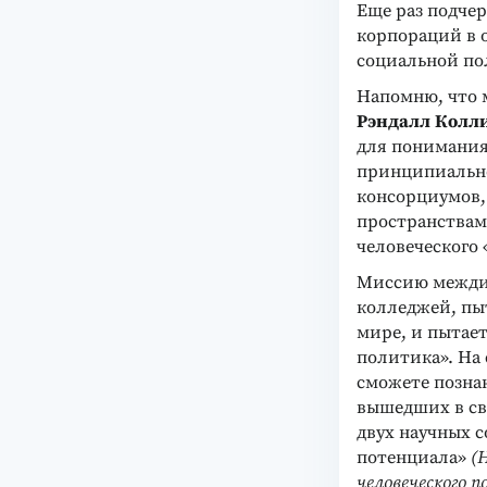
Еще раз подче
корпораций в о
социальной по
Напомню, что 
Рэндалл Колл
для понимания
принципиально
консорциумов,
пространствам
человеческого 
Миссию межди
колледжей, пы
мире, и пытае
политика». На 
сможете позна
вышедших в св
двух научных 
потенциала»
(
человеческого