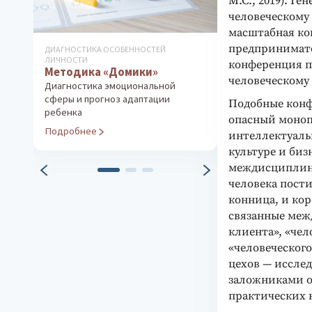
М.С., 2019). Г
человеческому 
масштабная ко
предпринимате
ДИАГНОСТИКА ОСОБЕННОСТЕЙ
КОРРЕКЦИОННО-Д
ЛИЧНОСТИ
КОМПЛЕКСЫ
конференция пр
Методика «Домики»
Цветовая ди
человеческому
музыкотера
Диагностика эмоциональной
сферы и прогноз адаптации
Работа с ресур
Подобные конф
ребенка
(методика В. М.
опасный моноп
Подробнее
Подробнее
интеллектуаль
культуре и би
междисциплин
человека пости
конница, и кор
связанные межд
клиента», «чел
«человеческог
цехов — иссле
заложниками о
практических 