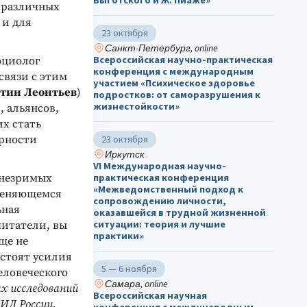
Выготского и Ж. Пиаже»
и различных
 и для
23 октября
Санкт-Петербург, online
Всероссийская научно-практическая
оциолог
конференция с международным
связи с этим
участием «Психическое здоровье
тин Леонтьев
)
подростков: от саморазрушения к
жизнестойкости»
 альянсов,
х стать
ерности
23 октября
Иркутск
VI Международная научно-
 незримых
практическая конференция
«Межведомственный подход к
меняющемся
сопровождению личности,
ьная
оказавшейся в трудной жизненной
ситуации: теория и лучшие
читатели, вы
практики»
ще не
стоят усилия
5 — 6 ноября
еловеческого
Самара, online
х исследований
Всероссийская научная
ИД России,