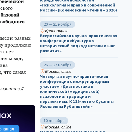
юридической психологии
овеческой
«Психология и право в современной
еского
России» (Коченовские чтения – 2026)
о
базовой
свободного
20 — 21 ноября
Красноярск
Всероссийская научно-практическая
 мысли разных
конференция «Культурно-
му продолжаю
исторический подход: истоки и шаг
развития»
станет
асия между
26 — 27 ноября
ива
Москва, online
м, что самая
Четвертая научно-практическая
конференция с международным
участием «Диагностика в
изонтов //
клинической (медицинской)
психологии: традиции и
перспективы. К 115-летию Сусанны
Яковлевны Рубинштейн»
10 декабря
Москва, online