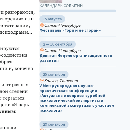
КАЛЕНДАРЬ СОБЫТИЙ
ти разгораются,
отворения» или
15 августа
 логотерапии,
Санкт-Петербург
Фестиваль «Гори и не сгорай»
и психодрамы…
2 — 10 сентября
рируются
Санкт-Петербург
 «содействия
Девятая Неделя организационного
развития
образы
нии и, конечно
25 сентября
Калуга, Ташкент
 и от разных
V Международная научно-
практическая конференция
ной степени
«Актуальные вопросы судебной
т терзаться
психологической экспертизы и
его: «Я царь —
комплексной экспертизы с участием
психолога»
шкиным
:
29 сентября
ожно ли