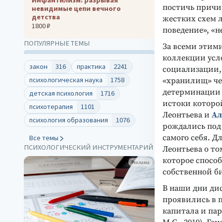
постичь причи
невидимые цепи вечного
детства
жестких схем л
1800 ₽
поведение», «
ПОПУЛЯРНЫЕ ТЕМЫ
За всеми этими
коллекции усл
закон
316
практика
2241
социализации,
психологическая наука
1758
«хранилищ» че
детерминации 
детская психология
1716
истоки которо
психотерапия
1101
Леонтьева и
Ал
психология образования
1076
рождались под
самого себя. Д
Все темы
ПСИХОЛОГИЧЕСКИЙ ИНСТРУМЕНТАРИЙ
Леонтьева о то
которое способ
Реклама
собственной б
В наши дни ди
проявились в 
капитала и пар