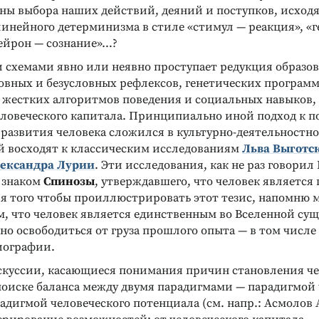
ны выбора наших действий, деяний и поступков, исход
инейного детерминизма в стиле «стимул — реакция», «г
нейрон — сознание»…?
 схемами явно или неявно проступает редукция образов
овных и безусловных рефлексов, генетических програм
 жестких алгоритмов поведения и социальных навыков, 
ловеческого капитала. Принципиально иной подход к 
развития человека сложился в культурно-деятельностн
й восходят к классическим исследованиям
Льва Выготс
ександра Лурии
. Эти исследования, как не раз говорил
 знаком
Спинозы
, утверждавшего, что человек являетс
ля того чтобы проиллюстрировать этот тезис, напомню 
м, что человек является единственным во Вселенной су
но освободиться от груза прошлого опыта — в том числе 
Реклама
Реклама
иографии.
скуссии, касающиеся понимания причин становления че
поиске баланса между двумя парадигмами — парадигмой 
адигмой человеческого потенциала (см. напр.: Асмолов А