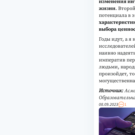
изменения инт
жизни
. Второ
потенциала в э
характеристик
выбора ценно
Годы идут, а 
исследователе
наивно надеят
императив пер
людьми, народ
произойдет, то.
могущественная
Источник:
Асмо
Образовательная
08.09.2023
1