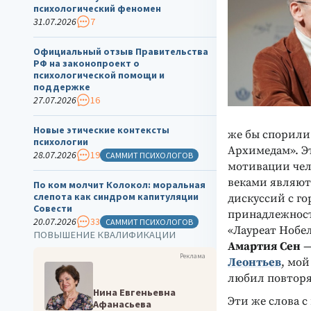
психологический феномен
31.07.2026
7
Официальный отзыв Правительства
РФ на законопроект о
психологической помощи и
поддержке
27.07.2026
16
Новые этические контексты
же бы спорили
психологии
Архимедам». Эт
28.07.2026
19
САММИТ ПСИХОЛОГОВ
мотивации чел
веками являют
По ком молчит Колокол: моральная
слепота как синдром капитуляции
дискуссий с го
Совести
принадлежност
20.07.2026
33
САММИТ ПСИХОЛОГОВ
«Лауреат Нобе
ПОВЫШЕНИЕ КВАЛИФИКАЦИИ
Амартия Сен
—
Реклама
Леонтьев
, мой
любил повторят
Нина Евгеньевна
Эти же слова с
Афанасьева