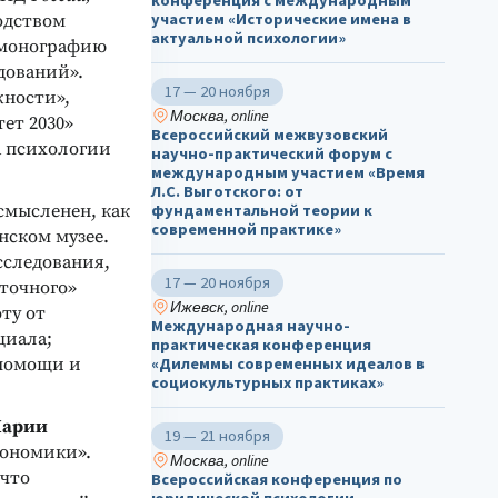
конференция с международным
участием «Исторические имена в
водством
актуальной психологии»
монографию
дований».
17 — 20 ноября
жности»,
Москва, online
ет 2030»
Всероссийский межвузовский
 психологии
научно-практический форум с
международным участием «Время
Л.С. Выготского: от
ссмысленен, как
фундаментальной теории к
современной практике»
нском музее.
сследования,
17 — 20 ноября
точного»
Ижевск, online
ту от
Международная научно-
циала;
практическая конференция
опомощи и
«Дилеммы современных идеалов в
социокультурных практиках»
арии
19 — 21 ноября
кономики».
Москва, online
 что
Всероссийская конференция по