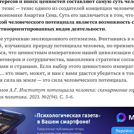
ересов и поиск ценностей составляют самую суть чел
й тезис — тезис одного из создателей концепции человеч
кономике Амартия Сена. Суть его заключается в том, чт
ой человеческого потенциала является возможность 
стноориентированных видов деятельности
.
я не утрачиваю эволюционного оптимизма. Вчитываясь в
й, изучающих природу потенциала человека, по‑прежне
ься, что ценностным императивом нашей цивилизации 
еговоров и сотрудничества, накопления стратегии согл
ами и странами. Если выбор этого ценностного императ
.. кто знает, может, и нам с вами удастся убедиться в то
 сила на земле — это сила человеческого потенциала.
лов А.Г. Институт потенциала человека: сканирование гор
 политика. 2023. №2(94). С. 5–6.