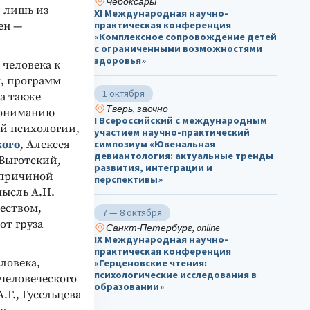
Чебоксары
я лишь из
ХΙ Международная научно-
практическая конференция
ен —
«Комплексное сопровождение детей
с ограниченными возможностями
здоровья»
 человека к
м, программ
1 октября
а также
Тверь, заочно
пониманию
I Всероссийский с международным
ой психологии,
участием научно-практический
кого
, Алексея
симпозиум «Ювенальная
девиантология: актуальные тренды
 Выготский,
развития, интеграции и
я причиной
перспективы»
мысль А.Н.
ществом,
7 — 8 октября
от груза
Санкт-Петербург, online
IX Международная научно-
практическая конференция
ловека,
«Герценовские чтения:
психологические исследования в
человеческого
образовании»
.Г., Гусельцева