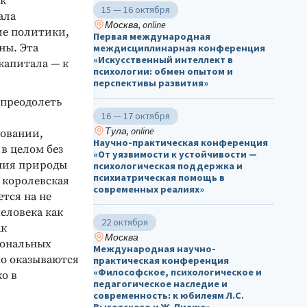
 к
15 — 16 октября
ала
Москва, online
ие политики,
Первая международная
ны. Эта
междисциплинарная конференция
«Искусственный интеллект в
капитала — к
психологии: обмен опытом и
перспективы развития»
 преодолеть
16 — 17 октября
Тула, online
зовании,
Научно-практическая конференция
в целом без
«От уязвимости к устойчивости —
ния природы
психологическая поддержка и
психиатрическая помощь в
и королевская
современных реалиях»
ется на не
человека как
22 октября
ак
Москва
иональных
Международная научно-
мо оказываются
практическая конференция
«Философское, психологическое и
о в
педагогическое наследие и
современность: к юбилеям Л.С.