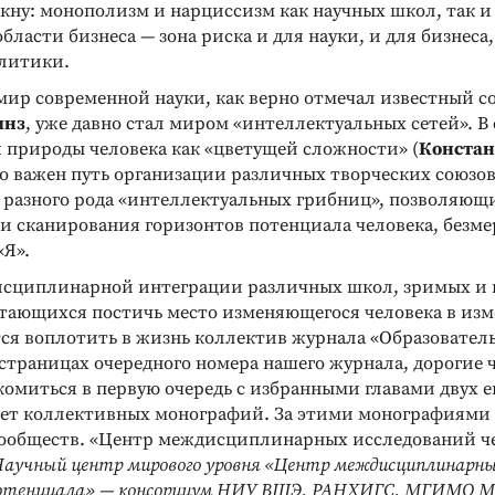
ркну: монополизм и нарциссизм как научных школ, так 
бласти бизнеса — зона риска и для науки, и для бизнеса,
литики.
мир современной науки, как верно отмечал известный с
инз
, уже давно стал миром «интеллектуальных сетей». В 
 природы человека как «цветущей сложности» (
Констан
 важен путь организации различных творческих союзов,
 разного рода «интеллектуальных грибниц», позволяющи
и сканирования горизонтов потенциала человека, безм
«Я».
сциплинарной интеграции различных школ, зримых и
тающихся постичь место изменяющегося человека в из
тся воплотить в жизнь коллектив журнала «Образовател
страницах очередного номера нашего журнала, дорогие 
комиться в первую очередь с избранными главами двух е
ет коллективных монографий. За этими монографиями 
сообществ. «Центр междисциплинарных исследований ч
Научный центр мирового уровня «Центр междисциплинарны
 потенциала» — консорциум НИУ ВШЭ, РАНХИГС, МГИМО М