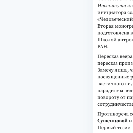
Института ант
инициатора со
«Человеческий
Вторая моногр
подготовлена 
Школой антроп
РАН.
Пересказ веера
пересказ прои
Замечу лишь, 
посвященные р
частичного вид
парадигмы чело
повороту от п
сотрудничеств
Противореча се
Сушенцовой
Первый тезис 