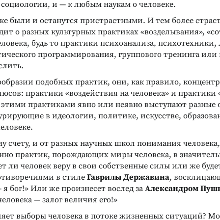
 социологии, и — к любым наукам о человеке.
ке были и останутся пристрастными. И тем более страс
одит о разных культурных практиках «возделывания», «с
ловека, будь то практики психоанализа, психотехники,
ического программирования, группового тренинга ил
слить.
ообразии подобных практик, они, как правило, концент
люсов: практики «воздействия на человека» и практики
за этими практиками явно или неявно выступают разные 
урирующие в идеологии, политике, искусстве, образова
человеке.
у счету, и от разных научных школ понимания человека,
енно практик, порождающих миры человека, в значитель
ет ли человек веру в свои собственные силы или же буде
отиворечиями в стиле
Гаврилы Державина
, восклицающ
— я бог!» Или же произнесет вослед за
Александром Пу
еловека — залог величия его!»
ляет выборы человека в потоке жизненных ситуаций? М