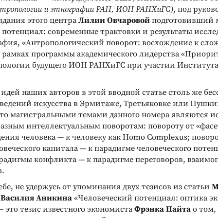
ропологии и этнографии РАН, ИОН РАНХиГС)
, под руко
здания этого центра
Лилии Овчаровой
подготовивший 
 потенциал: современные трактовки и результаты иссле
афия, «Антропологический поворот: восхождение к сло
в рамках программы академического лидерства «Приорит
ологии будущего ИОН РАНХиГС при участии Института
 идей наших авторов в этой вводной статье столь же бе
зведений искусства в Эрмитаже, Третьяковке или Пушки
что магистральными темами данного номера являются и
азным интеллектуальным поворотам: повороту от «фасе
ения человека — к человеку как Homo Complexus; поворо
веческого капитала — к парадигме человеческого потен
арадигмы конфликта — к парадигме переговоров, взаим
а.
бе, не удержусь от упоминания двух тезисов из статьи
М
и
Василия Аникина
«Человеческий потенциал: оптика э
— это тезис известного экономиста
Фрэнка Найта
о том,