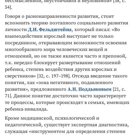
бессмысленной, неустойчивой и неуловимой» [38, c.
54].
Говоря о разнонаправленности развития, стоит
вспомнить теорию поэтапного социального развития
личности
Д.И. Фельдштейна
, который писал: «Во
взаимодействии взрослый выступает не только
посредником, открывающим возможности освоения
многообразного мира человеческих вещей и
отношений, но он также является часто и препоной,
т.к. нередко блокирует развертывание отношений
ребенка, степень воздействия других взрослых и
сверстников» [32, с. 197–198]. Отсюда введение такого
понятия, как «зона негативного, подавленного
развития», предложенного
А.Н. Поддьяковым
[21, с.
71]. Данное понятие достаточно часто характеризует
те процессы, которые происходят в семьях, имеющих
ребенка-инвалида.
Кроме медицинской, психологической и
педагогической, существует экспертная диагностика,
служащая «инструментом для определения степени