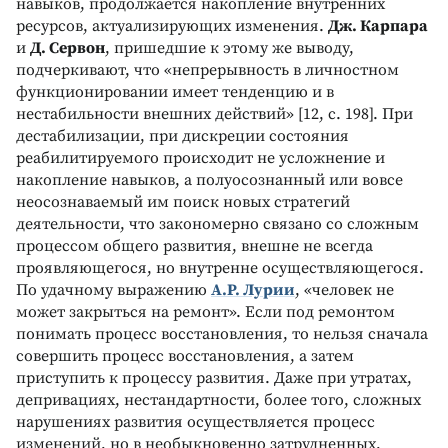
навыков, продолжается накопление внутренних
ресурсов, актуализирующих изменения.
Дж. Карпара
и
Д. Сервон
, пришедшие к этому же выводу,
подчеркивают, что «непрерывность в личностном
функционировании имеет тенденцию и в
нестабильности внешних действий» [12, с. 198]. При
дестабилизации, при дискреции состояния
реабилитируемого происходит не усложнение и
накопление навыков, а полуосознанный или вовсе
неосознаваемый им поиск новых стратегий
деятельности, что закономерно связано со сложным
процессом общего развития, внешне не всегда
проявляющегося, но внутренне осуществляющегося.
По удачному выражению
А.Р. Лурии
, «человек не
может закрыться на ремонт». Если под ремонтом
понимать процесс восстановления, то нельзя сначала
совершить процесс восстановления, а затем
приступить к процессу развития. Даже при утратах,
депривациях, нестандартности, более того, сложных
нарушениях развития осуществляется процесс
изменений, но в необыкновенно затрудненных,