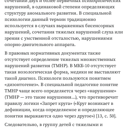
сочетании двух и более первичных психофизических
нарушений, в одинаковой степени определяющих
структуру аномального развития. В специальной
психологии данный термин традиционно
используется в случаях выраженных бисенсорных
нарушений, сочетания тяжелых нарушений слуха или
зрения с умственной отсталостью, нарушениями
опорно-двигательного аппарата.
В правовых нормативных документах также
отсутствует определение тяжелых множественных
нарушений развития (ТМНР). В МКБ-10 отсутствует
такая нозологическая форма, медики не выставляют
такой диагноз. Психологи пользуются понятием
«дизонтогенез». В специальной педагогике понятие
ТМНР чаще всего определяется через «нарушение»
(ТМНР — это такие нарушения…), что противоречит
правилу логики «Запрет круга» («Круг возникает в
дефиниции, когда определяемое и определяющее
понятия выражаются одно через другое») [13, с. 50].
Следовательно, в группу детей с тяжелыми и