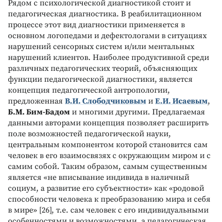
Рядом с психологической диагностикой стоит и
педагогическая диагностика. В реабилитационном
процессе этот вид диагностики применяется в
основном логопедами и дефектологами в ситуациях
нарушений сенсорных систем и/или ментальных
нарушений клиентов. Наиболее продуктивной среди
различных педагогических теорий, объясняющих
функции педагогической диагностики, является
концепция педагогической антропологии,
предложенная
В.И. Слободчиковым
и
Е.И. Исаевым
,
Б.М. Бим-Бадом
и многими другими. Предлагаемая
данными авторами концепция позволяет расширить
поле возможностей педагогической науки,
центральным компонентом которой становится сам
человек в его взаимосвязях с окружающим миром и с
самим собой. Таким образом, самым существенным
является «не вписывание индивида в наличный
социум, а развитие его субъектности» как «родовой
способности человека к преобразованию мира и себя
в мире» [26], т.е. сам человек с его индивидуальными
особенностями и возможностями, а педагогическая