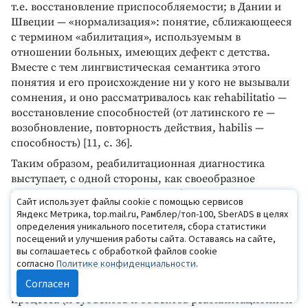
т.е. восстановление приспособляемости; в Дании и
Швеции — «нормализация»: понятие, сближающееся
с термином «абилитация», используемым в
отношении больных, имеющих дефект с детства.
Вместе с тем лингвистическая семантика этого
понятия и его происхождение ни у кого не вызывали
сомнения, и оно рассматривалось как rehabilitatio —
восстановление способностей (от латинского re —
возобновление, повторность действия, habilis —
способность) [11, с. 36].
Таким образом, реабилитационная диагностика
выступает, с одной стороны, как своеобразное
предписание, алгоритм, норма фиксации содержания
Сайт использует файлы cookie с помощью сервисов
и последовательности определенных видов
Яндекс Метрика, top.mail.ru, Рамблер/топ-100, SberADS в целях
деятельности в реабилитационном процессе. С
определения уникального посетителя, сбора статистики
другой стороны — это описание фактически
посещений и улучшения работы сайта. Оставаясь на сайте,
вы соглашаетесь с обработкой файлов cookie
выполненной деятельности. Реабилитационную
согласно
Политике конфиденциальности
.
диагностику можно определить как взаимодействие
Согласен
(систему действий) участников реабилитационного
процесса (и субъектов и объектов реабилитационной