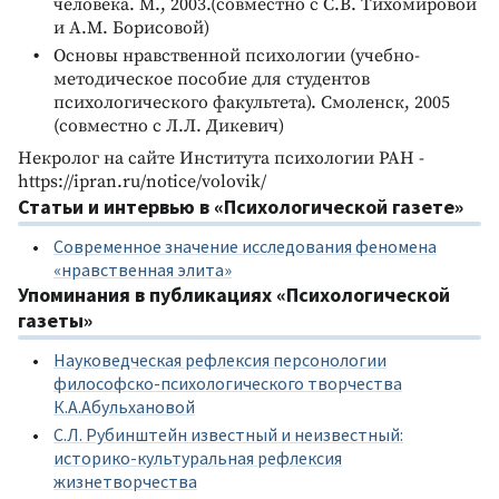
человека. М., 2003.(совместно с С.В. Тихомировой
и А.М. Борисовой)
Основы нравственной психологии (учебно-
методическое пособие для студентов
психологического факультета). Смоленск, 2005
(совместно с Л.Л. Дикевич)
Некролог на сайте Института психологии РАН -
https://ipran.ru/notice/volovik/
Статьи и интервью в «Психологической газете»
Современное значение исследования феномена
«нравственная элита»
Упоминания в публикациях «Психологической
газеты»
Науковедческая рефлексия персонологии
философско-психологического творчества
К.А.Абульхановой
C.Л. Рубинштейн известный и неизвестный:
историко-культуральная рефлексия
жизнетворчества