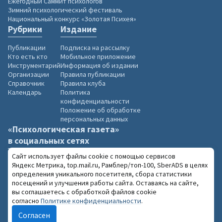
Ежегодный Саммит психологов
Зимний психологический фестиваль
Национальный конкурс «Золотая Психея»
Рубрики
Издание
Публикации
Подписка на рассылку
Кто есть кто
Мобильное приложение
Инструментарий
Информация об издании
Организации
Правила публикации
Справочник
Правила клуба
Календарь
Политика
конфиденциальности
Положение об обработке
персональных данных
«Психологическая газета»
в социальных сетях
Сайт использует файлы cookie с помощью сервисов
Яндекс Метрика, top.mail.ru, Рамблер/топ-100, SberADS в целях
определения уникального посетителя, сбора статистики
посещений и улучшения работы сайта. Оставаясь на сайте,
2004–2026 «Психологическая газета»
вы соглашаетесь с обработкой файлов cookie
18+
При использовании материалов сайта
согласно
Политике конфиденциальности
.
обязательна ссылка на www.psy.su
Согласен