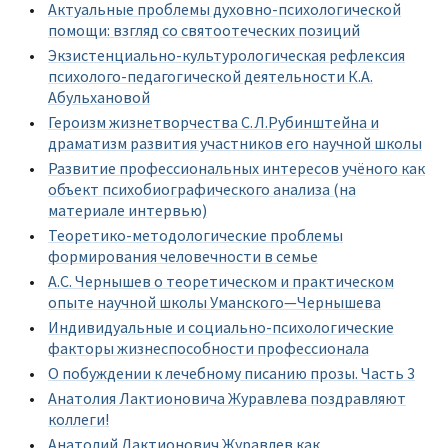
Актуальные проблемы духовно-психологической
помощи: взгляд со святоотеческих позиций
Экзистенциально-культурологическая рефлексия
психолого-педагогической деятельности К.А.
Абульхановой
Героизм жизнетворчества С.Л.Рубинштейна и
драматизм развития участников его научной школы
Развитие профессиональных интересов учёного как
объект психобиографического анализа (на
материале интервью)
Теоретико-методологические проблемы
формирования человечности в семье
А.С. Чернышев о теоретическом и практическом
опыте научной школы Уманского—Чернышева
Индивидуальные и социально-психологические
факторы жизнеспособности профессионала
О побуждении к лечебному писанию прозы. Часть 3
Анатолия Лактионовича Журавлева поздравляют
коллеги!
Анатолий Лактионович Журавлев как