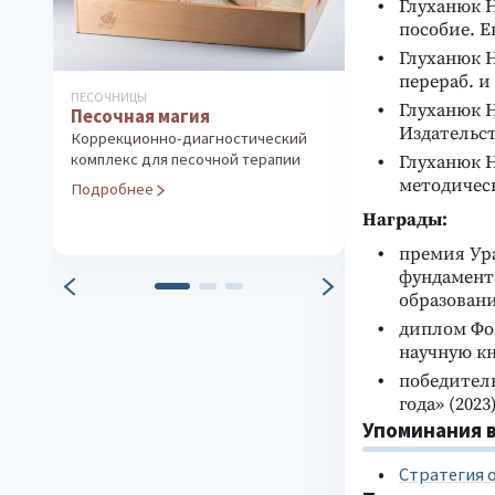
Глуханюк Н
пособие. Ек
Глуханюк Н
перераб. и
Ы
ОПТИМИЗАЦИЯ ФУНКЦИОНАЛЬНОГО
Глуханюк Н
я магия
СОСТОЯНИЯ
Пять простых шагов
Издательст
онно-диагностический
Идиосинкратическая техника
для песочной терапии
Глуханюк Н
снятия стресса и достижения
методическ
е
внутренней гармонии
Награды:
Подробнее
премия Ур
фундамента
образован
диплом Фон
научную к
победител
года» (2023
Упоминания в
Стратегия о