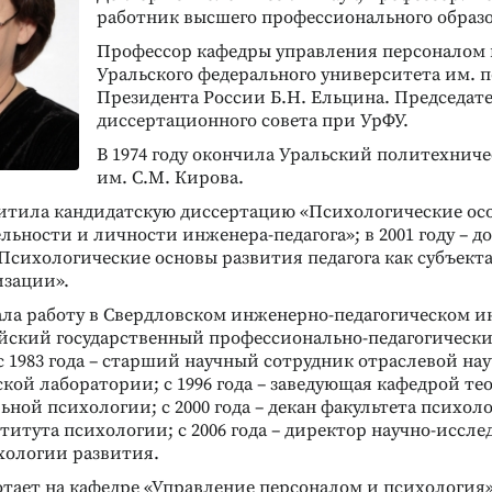
работник высшего профессионального образо
Профессор кафедры управления персоналом 
Уральского федерального университета им. п
Президента России Б.Н. Ельцина. Председат
диссертационного совета при УрФУ.
В 1974 году окончила Уральский политехнич
им. С.М. Кирова.
ащитила кандидатскую диссертацию «Психологические ос
льности и личности инженера-педагога»; в 2001 году – д
Психологические основы развития педагога как субъект
зации».
чала работу в Свердловском инженерно-педагогическом и
сийский государственный профессионально-педагогическ
с 1983 года – старший научный сотрудник отраслевой нау
кой лаборатории; с 1996 года – заведующая кафедрой те
ной психологии; с 2000 года – декан факультета психолог
титута психологии; с 2006 года – директор научно-иссле
хологии развития.
ботает на кафедре «Управление персоналом и психология