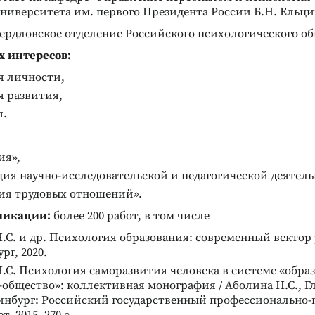
ниверситета им. первого Президента России Б.Н. Ельци
вердловское отделение Российского психологического об
 интересов:
я личности,
я развития,
я.
ия»,
ия научно-исследовательской и педагогической деятель
ия трудовых отношений».
ликации:
более 200 работ, в том числе
.С. и др. Психология образования: современный вектор
рг, 2020.
.С. Психология саморазвития человека в системе «обра
общество»: коллективная монография / Аболина Н.С., Гл
ринбург: Российский государственный профессионально-