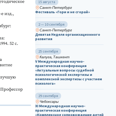
методическое
15 августа
Санкт-Петербург
Фестиваль «Гори и не сгорай»
е изд.,
2 — 10 сентября
бург:
Санкт-Петербург
Девятая Неделя организационного
ла:
развития
94. 52 с.
25 сентября
Калуга, Ташкент
а
V Международная научно-
звитие
практическая конференция
«Актуальные вопросы судебной
психологической экспертизы и
а лучшую
комплексной экспертизы с участием
психолога»
«Профессор
29 сентября
Чебоксары
ХΙ Международная научно-
практическая конференция
«Комплексное сопровождение детей