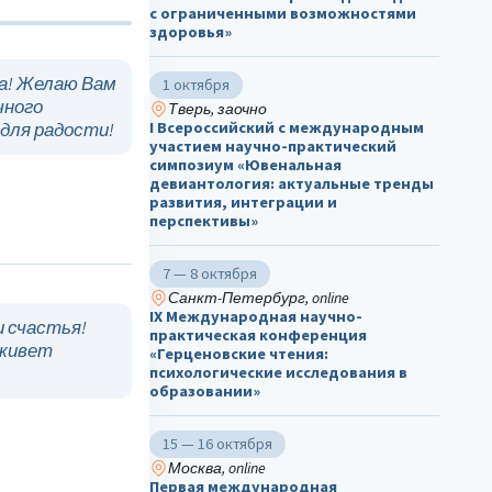
с ограниченными возможностями
здоровья»
а! Желаю Вам
1 октября
чного
Тверь, заочно
I Всероссийский с международным
 для радости!
участием научно-практический
симпозиум «Ювенальная
девиантология: актуальные тренды
развития, интеграции и
перспективы»
7 — 8 октября
Санкт-Петербург, online
IX Международная научно-
и счастья!
практическая конференция
 живет
«Герценовские чтения:
психологические исследования в
образовании»
15 — 16 октября
Москва, online
Первая международная