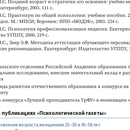
.С. Поздний возраст и стратегии его освоения: учебно-
атеринбург, 2003. 111 с.
.С. Практикум по общей психологии: учебное пособие. 2-
 доп. М.: МПСИ; Воронеж: НПО «МОДЭК», 2003. 224 с.
КНИГИ ПО ПСИХОЛОГИИ / АРТ-
.С. Психология профессионализации педагога. Екатерин
ТЕРАПЕВТИЧЕСКИЕ КОМПЛЕКСЫ
Эмоциональный арт-
во УГППУ, 2000. 219 с.
конструктор
.С., Зеер Э.Ф. Методика аттестации обучающего персона
Диагностика и развитие
ие рекомендации. Екатеринбург: Издательство УГППУ, 19
эмоциональной сферы
Подробнее
альского отделения Российской Академии образования з
льное исследование, внесшее значительный вклад в ра
ия
да развития отечественного образования в конкурсе н
нигу
ь конкурса «Лучший преподаватель УрФУ» в номинации 
)
 публикациях «Психологической газеты»
своения возраста женщинами 25–30 и 45–50 лет