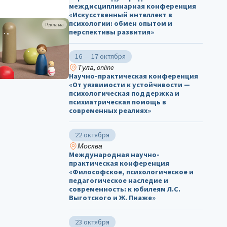
междисциплинарная конференция
«Искусственный интеллект в
психологии: обмен опытом и
Реклама
перспективы развития»
16 — 17 октября
Тула, online
Научно-практическая конференция
«От уязвимости к устойчивости —
психологическая поддержка и
психиатрическая помощь в
современных реалиях»
22 октября
Москва
Международная научно-
практическая конференция
«Философское, психологическое и
педагогическое наследие и
современность: к юбилеям Л.С.
Выготского и Ж. Пиаже»
23 октября