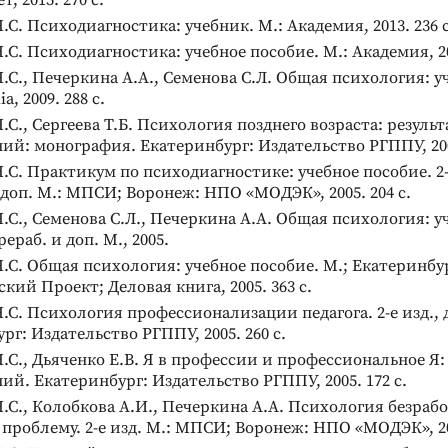
, 2015. 270 с.
.С. Психодиагностика: учебник. М.: Академия, 2013. 236 с
.С. Психодиагностика: учебное пособие. М.: Академия, 201
.С., Печеркина А.А., Семенова С.Л. Общая психология: у
a, 2009. 288 с.
.С., Сергеева Т.Б. Психология позднего возраста: резуль
ий: монография. Екатеринбург: Издательство РГППУ, 2007
.С. Практикум по психодиагностике: учебное пособие. 2-
 доп. М.: МПСИ; Воронеж: НПО «МОДЭК», 2005. 204 с.
.С., Семенова С.Л., Печеркина А.А. Общая психология: у
ерераб. и доп. М., 2005.
.С. Общая психология: учебное пособие. М.; Екатеринбу
кий Проект; Деловая книга, 2005. 363 с.
.С. Психология профессионализации педагога. 2-е изд., 
рг: Издательство РГППУ, 2005. 260 с.
а
Реклама
.С., Дьяченко Е.В. Я в профессии и профессиональное Я:
ий. Екатеринбург: Издательство РГППУ, 2005. 172 с.
.С., Колобкова А.И., Печеркина А.А. Психология безраб
 проблему. 2-е изд. М.: МПСИ; Воронеж: НПО «МОДЭК», 200