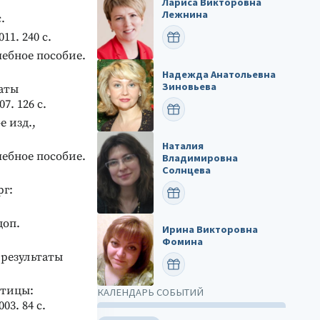
Лариса Викторовна
Лежнина
.
1. 240 с.
ПОЗДРАВИТЬ
чебное пособие.
Надежда Анатольевна
Зиновьева
таты
. 126 с.
ПОЗДРАВИТЬ
е изд.,
Наталия
чебное пособие.
Владимировна
Солнцева
рг:
ПОЗДРАВИТЬ
доп.
Ирина Викторовна
Фомина
 результаты
ПОЗДРАВИТЬ
отицы:
КАЛЕНДАРЬ СОБЫТИЙ
3. 84 с.