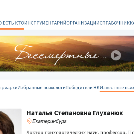
О ЕСТЬ КТО
ИНСТРУМЕНТАРИЙ
ОРГАНИЗАЦИИ
СПРАВОЧНИК
К
триархи
Избранные психологи
Победители НК
Известные пси
Наталья Степановна Глуханюк
Екатеринбург
Доктор психологических наук, профессор. П