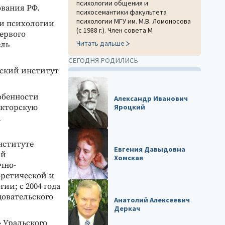
психологии общения и
вания РФ.
психосемантики факультета
психологии МГУ им. М.В. Ломоносова
и психологии
(с 1988 г.). Член совета М
ервого
Читать дальше
ель
СЕГОДНЯ РОДИЛИСЬ
еский институт
обенности
Александр Иванович
Яроцкий
окторскую
а
нституте
Евгения Давыдовна
ий
Хомская
чно-
оретической и
ии; с 2004 года
довательского
Анатолий Алексеевич
Деркач
» Уральского