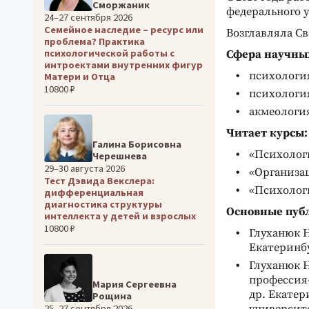
Сморжаник
федерального у
24–27 сентября 2026
Семейное наследие – ресурс или
Возглавляла С
проблема? Практика
психологической работы с
Сфера научных
интроектами внутренних фигур
психологи
Матери и Отца
10800 ₽
психологи
акмеологи
Читает курсы:
Галина Борисовна
«Психолог
Черешнева
29–30 августа 2026
«Организац
Тест Дэвида Векслера:
«Психолог
дифференциальная
диагностика структуры
Основные пуб
интеллекта у детей и взрослых
10800 ₽
Глуханюк Н
Екатеринбу
Глуханюк Н
профессия-
Мария Сергеевна
др. Екате
Рощина
25–27 сентября 2026