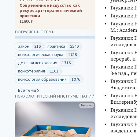
университет
Современное искусство как
Глуханюк Н
ресурс арт-терапевтической
практики
Глуханюк Н
11800 ₽
Глуханюк Н
М.: Academi
ПОПУЛЯРНЫЕ ТЕМЫ
Глуханюк Н
исследован
закон
316
практика
2240
Глуханюк Н
психологическая наука
1758
перераб. и
детская психология
1716
Глуханюк Н
психотерапия
1101
3-е изд., п
психология образования
1076
Глуханюк Н
Академичес
Все темы
Глуханюк Н
ПСИХОЛОГИЧЕСКИЙ ИНСТРУМЕНТАРИЙ
Екатеринбу
Реклама
Реклам
Глуханюк Н
исследован
Глуханюк Н
введение в