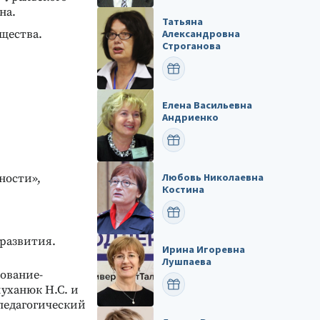
на.
Татьяна
щества.
Александровна
Строганова
ПОЗДРАВИТЬ
Елена Васильевна
Андриенко
ПОЗДРАВИТЬ
Любовь Николаевна
ности»,
Костина
ПОЗДРАВИТЬ
 развития.
Ирина Игоревна
Лушпаева
зование-
ПОЗДРАВИТЬ
уханюк Н.С. и
педагогический