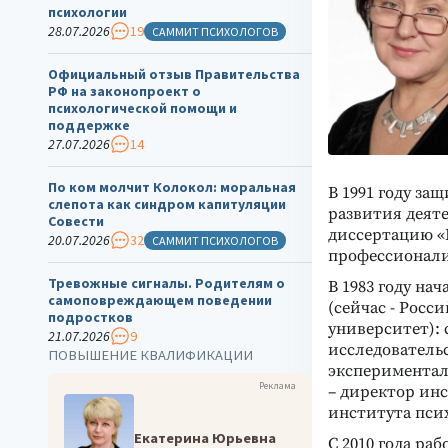
психологии
28.07.2026
19
САММИТ ПСИХОЛОГОВ
Официальный отзыв Правительства
РФ на законопроект о
психологической помощи и
поддержке
27.07.2026
14
По ком молчит Колокол: моральная
В 1991 году з
слепота как синдром капитуляции
развития деяте
Совести
диссертацию «
20.07.2026
32
САММИТ ПСИХОЛОГОВ
профессионали
Тревожные сигналы. Родителям о
В 1983 году на
самоповреждающем поведении
(сейчас - Рос
подростков
университет): 
21.07.2026
9
исследовательс
ПОВЫШЕНИЕ КВАЛИФИКАЦИИ
эксперименталь
Реклама
– директор инс
института пси
Екатерина Юрьевна
С 2010 года ра