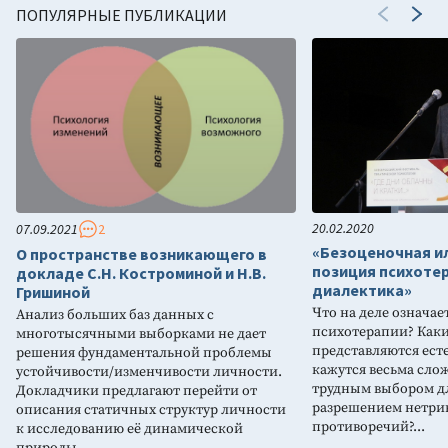
ПОПУЛЯРНЫЕ ПУБЛИКАЦИИ
20.02.2020
07.09.2021
2
«Безоценочная ил
О пространстве возникающего в
позиция психотер
докладе С.Н. Костроминой и Н.В.
диалектика»
Гришиной
Что на деле означае
Анализ больших баз данных с
психотерапии? Каки
многотысячными выборками не дает
представляются ест
решения фундаментальной проблемы
кажутся весьма сло
устойчивости/изменчивости личности.
трудным выбором д
Докладчики предлагают перейти от
разрешением нетри
описания статичных структур личности
противоречий?...
к исследованию её динамической
природы…