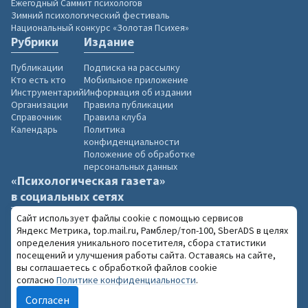
Ежегодный Саммит психологов
Зимний психологический фестиваль
Национальный конкурс «Золотая Психея»
Рубрики
Издание
Публикации
Подписка на рассылку
Кто есть кто
Мобильное приложение
Инструментарий
Информация об издании
Организации
Правила публикации
Справочник
Правила клуба
Календарь
Политика
конфиденциальности
Положение об обработке
персональных данных
«Психологическая газета»
в социальных сетях
Сайт использует файлы cookie с помощью сервисов
Яндекс Метрика, top.mail.ru, Рамблер/топ-100, SberADS в целях
определения уникального посетителя, сбора статистики
посещений и улучшения работы сайта. Оставаясь на сайте,
2004–2026 «Психологическая газета»
вы соглашаетесь с обработкой файлов cookie
18+
При использовании материалов сайта
согласно
Политике конфиденциальности
.
обязательна ссылка на www.psy.su
Согласен