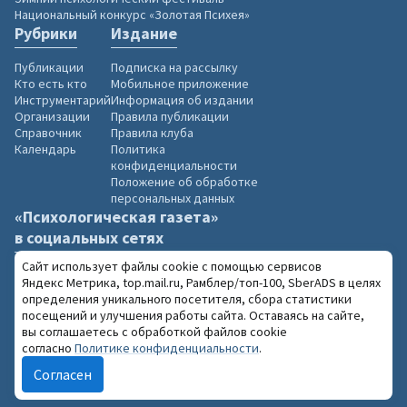
Национальный конкурс «Золотая Психея»
Рубрики
Издание
Публикации
Подписка на рассылку
Кто есть кто
Мобильное приложение
Инструментарий
Информация об издании
Организации
Правила публикации
Справочник
Правила клуба
Календарь
Политика
конфиденциальности
Положение об обработке
персональных данных
«Психологическая газета»
в социальных сетях
Сайт использует файлы cookie с помощью сервисов
Яндекс Метрика, top.mail.ru, Рамблер/топ-100, SberADS в целях
определения уникального посетителя, сбора статистики
посещений и улучшения работы сайта. Оставаясь на сайте,
2004–2026 «Психологическая газета»
вы соглашаетесь с обработкой файлов cookie
18+
При использовании материалов сайта
согласно
Политике конфиденциальности
.
обязательна ссылка на www.psy.su
Согласен