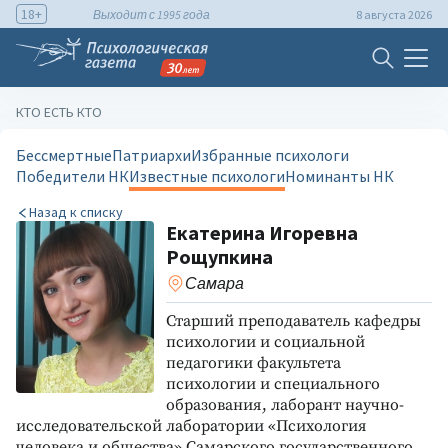
18+
Выходит с 1995 года
8 августа 2026
КТО ЕСТЬ КТО
Бессмертные
Патриархи
Избранные психологи
Победители НК
Известные психологи
Номинанты НК
Назад к списку
Екатерина Игоревна
Рощупкина
Самара
Старший преподаватель кафедры
психологии и социальной
педагогики факультета
психологии и специального
образования, лаборант научно-
исследовательской лаборатории «Психология
человека и общества» Самарского государственного