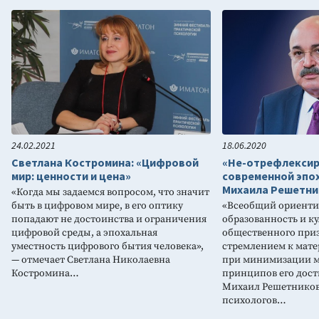
24.02.2021
18.06.2020
Светлана Костромина: «Цифровой
«Не-отрефлекси
мир: ценности и цена»
современной эпо
Михаила Решетни
«Когда мы задаемся вопросом, что значит
быть в цифровом мире, в его оптику
«Всеобщий ориенти
попадают не достоинства и ограничения
образованность и ку
цифровой среды, а эпохальная
общественного приз
уместность цифрового бытия человека»,
стремлением к мате
— отмечает Светлана Николаевна
при минимизации 
Костромина…
принципов его дост
Михаил Решетников
психологов…